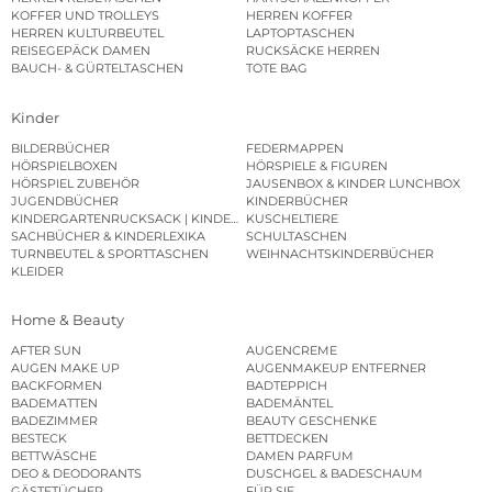
KOFFER UND TROLLEYS
HERREN KOFFER
HERREN KULTURBEUTEL
LAPTOPTASCHEN
REISEGEPÄCK DAMEN
RUCKSÄCKE HERREN
BAUCH- & GÜRTELTASCHEN
TOTE BAG
Kinder
BILDERBÜCHER
FEDERMAPPEN
HÖRSPIELBOXEN
HÖRSPIELE & FIGUREN
HÖRSPIEL ZUBEHÖR
JAUSENBOX & KINDER LUNCHBOX
JUGENDBÜCHER
KINDERBÜCHER
KINDERGARTENRUCKSACK | KINDERGARTENBEUTEL
KUSCHELTIERE
SACHBÜCHER & KINDERLEXIKA
SCHULTASCHEN
TURNBEUTEL & SPORTTASCHEN
WEIHNACHTSKINDERBÜCHER
KLEIDER
Home & Beauty
AFTER SUN
AUGENCREME
AUGEN MAKE UP
AUGENMAKEUP ENTFERNER
BACKFORMEN
BADTEPPICH
BADEMATTEN
BADEMÄNTEL
BADEZIMMER
BEAUTY GESCHENKE
BESTECK
BETTDECKEN
BETTWÄSCHE
DAMEN PARFUM
DEO & DEODORANTS
DUSCHGEL & BADESCHAUM
GÄSTETÜCHER
FÜR SIE