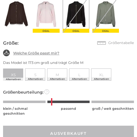
DEAL
DEAL
DEAL
Größe:
Größentabelle
Welche Größe passt mir?
Das Model ist 173 cm groß und trägt Größe M
XS
S
M
L
XL
Alternativen
Alternativen
Alternativen
Alternativen
Alternativen
Größenbeurteilung:
?
klein / schmal
passend
groß / weit geschnitten
geschnitten
AUSVERKAUFT