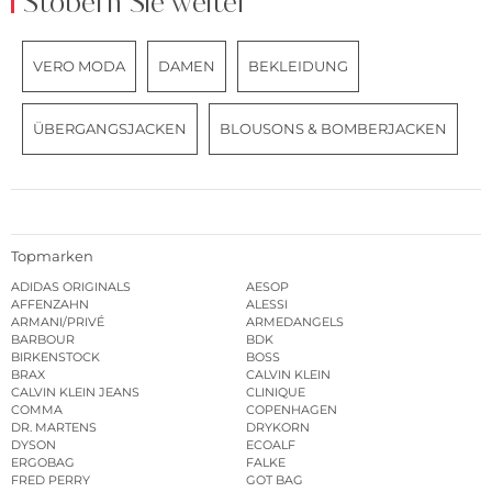
Stöbern Sie weiter
VERO MODA
DAMEN
BEKLEIDUNG
ÜBERGANGSJACKEN
BLOUSONS & BOMBERJACKEN
Topmarken
ADIDAS ORIGINALS
AESOP
AFFENZAHN
ALESSI
ARMANI/PRIVÉ
ARMEDANGELS
BARBOUR
BDK
BIRKENSTOCK
BOSS
BRAX
CALVIN KLEIN
CALVIN KLEIN JEANS
CLINIQUE
COMMA
COPENHAGEN
DR. MARTENS
DRYKORN
DYSON
ECOALF
ERGOBAG
FALKE
FRED PERRY
GOT BAG