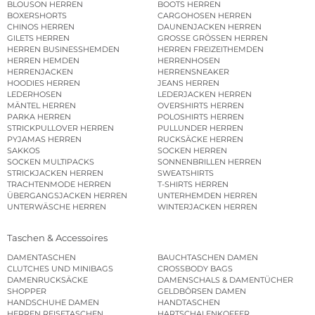
BLOUSON HERREN
BOOTS HERREN
BOXERSHORTS
CARGOHOSEN HERREN
CHINOS HERREN
DAUNENJACKEN HERREN
GILETS HERREN
GROSSE GRÖSSEN HERREN
HERREN BUSINESSHEMDEN
HERREN FREIZEITHEMDEN
HERREN HEMDEN
HERRENHOSEN
HERRENJACKEN
HERRENSNEAKER
HOODIES HERREN
JEANS HERREN
LEDERHOSEN
LEDERJACKEN HERREN
MÄNTEL HERREN
OVERSHIRTS HERREN
PARKA HERREN
POLOSHIRTS HERREN
STRICKPULLOVER HERREN
PULLUNDER HERREN
PYJAMAS HERREN
RUCKSÄCKE HERREN
SAKKOS
SOCKEN HERREN
SOCKEN MULTIPACKS
SONNENBRILLEN HERREN
STRICKJACKEN HERREN
SWEATSHIRTS
TRACHTENMODE HERREN
T-SHIRTS HERREN
ÜBERGANGSJACKEN HERREN
UNTERHEMDEN HERREN
UNTERWÄSCHE HERREN
WINTERJACKEN HERREN
Taschen & Accessoires
DAMENTASCHEN
BAUCHTASCHEN DAMEN
CLUTCHES UND MINIBAGS
CROSSBODY BAGS
DAMENRUCKSÄCKE
DAMENSCHALS & DAMENTÜCHER
SHOPPER
GELDBÖRSEN DAMEN
HANDSCHUHE DAMEN
HANDTASCHEN
HERREN REISETASCHEN
HARTSCHALENKOFFER