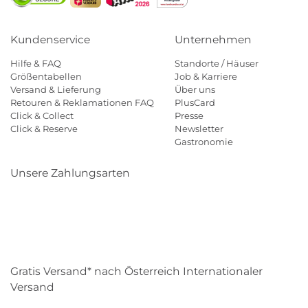
Kundenservice
Unternehmen
Hilfe & FAQ
Standorte / Häuser
Größentabellen
Job & Karriere
Versand & Lieferung
Über uns
Retouren & Reklamationen FAQ
PlusCard
Click & Collect
Presse
Click & Reserve
Newsletter
Gastronomie
Unsere Zahlungsarten
Klarna
Paypal
Mastercard
Visa
Diners
Eps
Shop
Applepay
Amazon
Gratis Versand* nach Österreich Internationaler
Versand