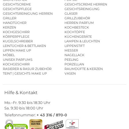
GESICHTSCREME
GESICHTSCREME HERREN
GESICHTSPFLEGE
GESICHTSREINIGUNG
GESICHTSREINIGUNG HERREN
GLÄSER
GRILLER
GRILLZUBEHÖR
HANDTÜCHER
HERREN PARFUM
KERZEN
KOCHBESTECK
KOCHGESCHIRR
KOCHTÖPFE
KÖRPERPFLEGE
KÜCHENGERÄTE
KUGELSCHREIBER
LAMPEN & LEUCHTEN
LEINTÜCHER & BETTLAKEN
LIPPENSTIFT
LIPPEN MAKE UP
MESSER
MÖBEL
NAGELLACK
UNISEX PARFUMS
PEELING
KOCHGESCHIRR
PORZELLAN
RASIERER & RASUR ZUBEHÖR
RAUMDÜFTE & KERZEN
TEINT | GESICHTS MAKE UP
VASEN
Hilfe & Kontakt
Mo.–Fr. 9:30 bis 18:30 Uhr
Sa. 9:30 bis 18:00 Uhr
Telefonnummer:
+ 43 316 / 870-0