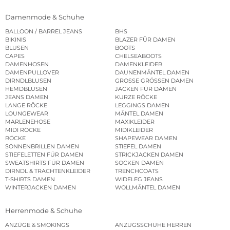
Damenmode & Schuhe
BALLOON / BARREL JEANS
BHS
BIKINIS
BLAZER FÜR DAMEN
BLUSEN
BOOTS
CAPES
CHELSEABOOTS
DAMENHOSEN
DAMENKLEIDER
DAMENPULLOVER
DAUNENMÄNTEL DAMEN
DIRNDLBLUSEN
GROSSE GRÖSSEN DAMEN
HEMDBLUSEN
JACKEN FÜR DAMEN
JEANS DAMEN
KURZE RÖCKE
LANGE RÖCKE
LEGGINGS DAMEN
LOUNGEWEAR
MÄNTEL DAMEN
MARLENEHOSE
MAXIKLEIDER
MIDI RÖCKE
MIDIKLEIDER
RÖCKE
SHAPEWEAR DAMEN
SONNENBRILLEN DAMEN
STIEFEL DAMEN
STIEFELETTEN FÜR DAMEN
STRICKJACKEN DAMEN
SWEATSHIRTS FÜR DAMEN
SOCKEN DAMEN
DIRNDL & TRACHTENKLEIDER
TRENCHCOATS
T-SHIRTS DAMEN
WIDELEG JEANS
WINTERJACKEN DAMEN
WOLLMÄNTEL DAMEN
Herrenmode & Schuhe
ANZÜGE & SMOKINGS
ANZUGSSCHUHE HERREN