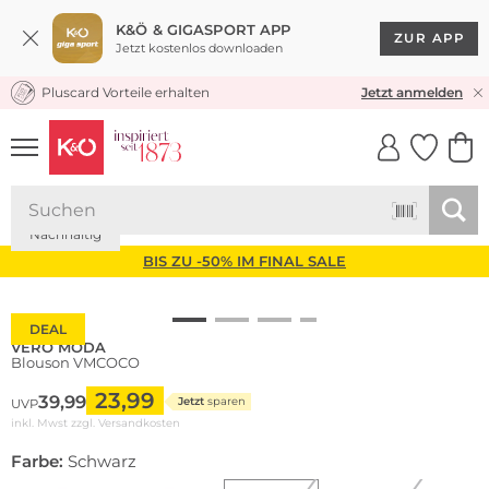
K&Ö & GIGASPORT APP
ZUR APP
Jetzt kostenlos downloaden
Pluscard Vorteile erhalten
KOSTENLOSER VERSAND* & RÜCKVERSAND
Jetzt anmelden
UNSERE APP
CLICK &
CLICK &
COLLECT
RESERVE
Nachhaltig
BIS ZU -50% IM FINAL SALE
DEAL
VERO MODA
Blouson VMCOCO
23,99
39,99
Jetzt
sparen
UVP
inkl. Mwst zzgl.
Versandkosten
Farbe:
Schwarz