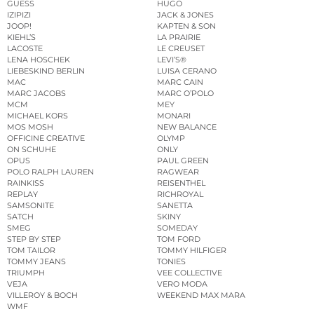
GUESS
HUGO
IZIPIZI
JACK & JONES
JOOP!
KAPTEN & SON
KIEHL’S
LA PRAIRIE
LACOSTE
LE CREUSET
LENA HOSCHEK
LEVI’S®
LIEBESKIND BERLIN
LUISA CERANO
MAC
MARC CAIN
MARC JACOBS
MARC O’POLO
MCM
MEY
MICHAEL KORS
MONARI
MOS MOSH
NEW BALANCE
OFFICINE CREATIVE
OLYMP
ON SCHUHE
ONLY
OPUS
PAUL GREEN
POLO RALPH LAUREN
RAGWEAR
RAINKISS
REISENTHEL
REPLAY
RICHROYAL
SAMSONITE
SANETTA
SATCH
SKINY
SMEG
SOMEDAY
STEP BY STEP
TOM FORD
TOM TAILOR
TOMMY HILFIGER
TOMMY JEANS
TONIES
TRIUMPH
VEE COLLECTIVE
VEJA
VERO MODA
VILLEROY & BOCH
WEEKEND MAX MARA
WMF