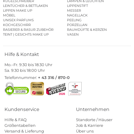
KUGELSCHREIBER
LAMPEN & LEUCHTEN
LEINTÜCHER & BETTLAKEN
LIPPENSTIFT
LIPPEN MAKE UP
MESSER
MÖBEL
NAGELLACK
UNISEX PARFUMS
PEELING
KOCHGESCHIRR
PORZELLAN
RASIERER & RASUR ZUBEHÖR
RAUMDÜFTE & KERZEN
TEINT | GESICHTS MAKE UP
VASEN
Hilfe & Kontakt
Mo.–Fr. 9:30 bis 18:30 Uhr
Sa. 9:30 bis 18:00 Uhr
Telefonnummer:
+ 43 316 / 870-0
Kundenservice
Unternehmen
Hilfe & FAQ
Standorte / Häuser
Größentabellen
Job & Karriere
Versand & Lieferung
Über uns