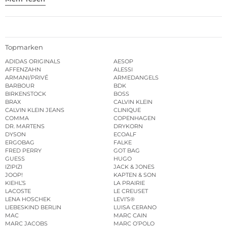
Topmarken
ADIDAS ORIGINALS
AESOP
AFFENZAHN
ALESSI
ARMANI/PRIVÉ
ARMEDANGELS
BARBOUR
BDK
BIRKENSTOCK
BOSS
BRAX
CALVIN KLEIN
CALVIN KLEIN JEANS
CLINIQUE
COMMA
COPENHAGEN
DR. MARTENS
DRYKORN
DYSON
ECOALF
ERGOBAG
FALKE
FRED PERRY
GOT BAG
GUESS
HUGO
IZIPIZI
JACK & JONES
JOOP!
KAPTEN & SON
KIEHL’S
LA PRAIRIE
LACOSTE
LE CREUSET
LENA HOSCHEK
LEVI’S®
LIEBESKIND BERLIN
LUISA CERANO
MAC
MARC CAIN
MARC JACOBS
MARC O’POLO