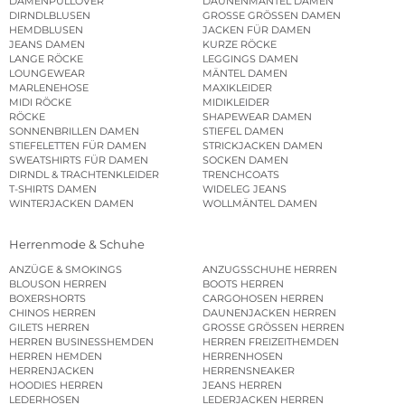
DAMENPULLOVER
DAUNENMÄNTEL DAMEN
DIRNDLBLUSEN
GROSSE GRÖSSEN DAMEN
HEMDBLUSEN
JACKEN FÜR DAMEN
JEANS DAMEN
KURZE RÖCKE
LANGE RÖCKE
LEGGINGS DAMEN
LOUNGEWEAR
MÄNTEL DAMEN
MARLENEHOSE
MAXIKLEIDER
MIDI RÖCKE
MIDIKLEIDER
RÖCKE
SHAPEWEAR DAMEN
SONNENBRILLEN DAMEN
STIEFEL DAMEN
STIEFELETTEN FÜR DAMEN
STRICKJACKEN DAMEN
SWEATSHIRTS FÜR DAMEN
SOCKEN DAMEN
DIRNDL & TRACHTENKLEIDER
TRENCHCOATS
T-SHIRTS DAMEN
WIDELEG JEANS
WINTERJACKEN DAMEN
WOLLMÄNTEL DAMEN
Herrenmode & Schuhe
ANZÜGE & SMOKINGS
ANZUGSSCHUHE HERREN
BLOUSON HERREN
BOOTS HERREN
BOXERSHORTS
CARGOHOSEN HERREN
CHINOS HERREN
DAUNENJACKEN HERREN
GILETS HERREN
GROSSE GRÖSSEN HERREN
HERREN BUSINESSHEMDEN
HERREN FREIZEITHEMDEN
HERREN HEMDEN
HERRENHOSEN
HERRENJACKEN
HERRENSNEAKER
HOODIES HERREN
JEANS HERREN
LEDERHOSEN
LEDERJACKEN HERREN