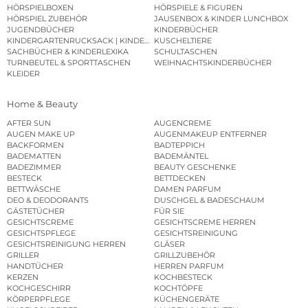
HÖRSPIELBOXEN
HÖRSPIELE & FIGUREN
HÖRSPIEL ZUBEHÖR
JAUSENBOX & KINDER LUNCHBOX
JUGENDBÜCHER
KINDERBÜCHER
KINDERGARTENRUCKSACK | KINDERGARTENBEUTEL
KUSCHELTIERE
SACHBÜCHER & KINDERLEXIKA
SCHULTASCHEN
TURNBEUTEL & SPORTTASCHEN
WEIHNACHTSKINDERBÜCHER
KLEIDER
Home & Beauty
AFTER SUN
AUGENCREME
AUGEN MAKE UP
AUGENMAKEUP ENTFERNER
BACKFORMEN
BADTEPPICH
BADEMATTEN
BADEMÄNTEL
BADEZIMMER
BEAUTY GESCHENKE
BESTECK
BETTDECKEN
BETTWÄSCHE
DAMEN PARFUM
DEO & DEODORANTS
DUSCHGEL & BADESCHAUM
GÄSTETÜCHER
FÜR SIE
GESICHTSCREME
GESICHTSCREME HERREN
GESICHTSPFLEGE
GESICHTSREINIGUNG
GESICHTSREINIGUNG HERREN
GLÄSER
GRILLER
GRILLZUBEHÖR
HANDTÜCHER
HERREN PARFUM
KERZEN
KOCHBESTECK
KOCHGESCHIRR
KOCHTÖPFE
KÖRPERPFLEGE
KÜCHENGERÄTE