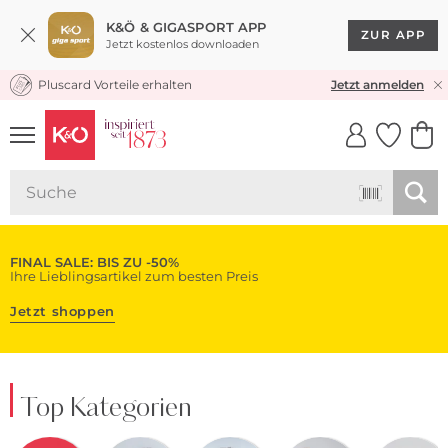
K&Ö & GIGASPORT APP
ZUR APP
Jetzt kostenlos downloaden
Pluscard Vorteile erhalten
KOSTENLOSER VERSAND* & RÜCKVERSAND
Jetzt anmelden
UNSERE APP
CLICK &
CLICK &
COLLECT
RESERVE
FINAL SALE: BIS ZU -50%
Ihre Lieblingsartikel zum besten Preis
Jetzt shoppen
Top Kategorien