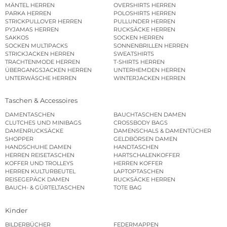
MÄNTEL HERREN
OVERSHIRTS HERREN
PARKA HERREN
POLOSHIRTS HERREN
STRICKPULLOVER HERREN
PULLUNDER HERREN
PYJAMAS HERREN
RUCKSÄCKE HERREN
SAKKOS
SOCKEN HERREN
SOCKEN MULTIPACKS
SONNENBRILLEN HERREN
STRICKJACKEN HERREN
SWEATSHIRTS
TRACHTENMODE HERREN
T-SHIRTS HERREN
ÜBERGANGSJACKEN HERREN
UNTERHEMDEN HERREN
UNTERWÄSCHE HERREN
WINTERJACKEN HERREN
Taschen & Accessoires
DAMENTASCHEN
BAUCHTASCHEN DAMEN
CLUTCHES UND MINIBAGS
CROSSBODY BAGS
DAMENRUCKSÄCKE
DAMENSCHALS & DAMENTÜCHER
SHOPPER
GELDBÖRSEN DAMEN
HANDSCHUHE DAMEN
HANDTASCHEN
HERREN REISETASCHEN
HARTSCHALENKOFFER
KOFFER UND TROLLEYS
HERREN KOFFER
HERREN KULTURBEUTEL
LAPTOPTASCHEN
REISEGEPÄCK DAMEN
RUCKSÄCKE HERREN
BAUCH- & GÜRTELTASCHEN
TOTE BAG
Kinder
BILDERBÜCHER
FEDERMAPPEN