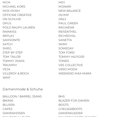
MCM
MEY
MICHAEL KORS
MONARI
MOS MOSH
NEW BALANCE
OFFICINE CREATIVE
OLYMP
ON SCHUHE
ONLY
OPUS
PAUL GREEN
POLO RALPH LAUREN
RAGWEAR
RAINKISS
REISENTHEL
REPLAY
RICHROYAL
SAMSONITE
SANETTA
SATCH
SKINY
SMEG
SOMEDAY
STEP BY STEP
TOM FORD
TOM TAILOR
TOMMY HILFIGER
TOMMY JEANS
TONIES
TRIUMPH
VEE COLLECTIVE
VEJA
VERO MODA
VILLEROY & BOCH
WEEKEND MAX MARA
WMF
Damenmode & Schuhe
BALLOON / BARREL JEANS
BHS
BIKINIS
BLAZER FÜR DAMEN
BLUSEN
BOOTS
CAPES
CHELSEABOOTS
DAMENHOSEN
DAMENKLEIDER