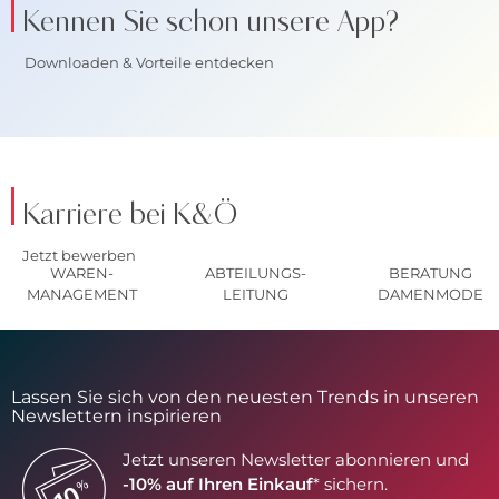
Kennen Sie schon unsere App?
Downloaden & Vorteile entdecken
Karriere bei K&Ö
Jetzt bewerben
WAREN-
ABTEILUNGS-
BERATUNG
MANAGEMENT
LEITUNG
DAMENMODE
Lassen Sie sich von den neuesten Trends in unseren
Newslettern inspirieren
Jetzt unseren Newsletter abonnieren und
-10% auf Ihren Einkauf
* sichern.