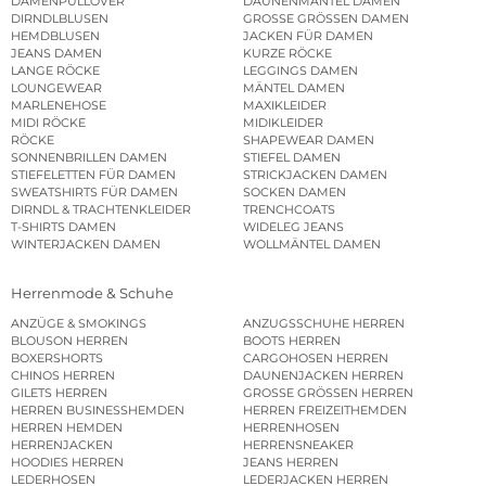
DAMENPULLOVER
DAUNENMÄNTEL DAMEN
DIRNDLBLUSEN
GROSSE GRÖSSEN DAMEN
HEMDBLUSEN
JACKEN FÜR DAMEN
JEANS DAMEN
KURZE RÖCKE
LANGE RÖCKE
LEGGINGS DAMEN
LOUNGEWEAR
MÄNTEL DAMEN
MARLENEHOSE
MAXIKLEIDER
MIDI RÖCKE
MIDIKLEIDER
RÖCKE
SHAPEWEAR DAMEN
SONNENBRILLEN DAMEN
STIEFEL DAMEN
STIEFELETTEN FÜR DAMEN
STRICKJACKEN DAMEN
SWEATSHIRTS FÜR DAMEN
SOCKEN DAMEN
DIRNDL & TRACHTENKLEIDER
TRENCHCOATS
T-SHIRTS DAMEN
WIDELEG JEANS
WINTERJACKEN DAMEN
WOLLMÄNTEL DAMEN
Herrenmode & Schuhe
ANZÜGE & SMOKINGS
ANZUGSSCHUHE HERREN
BLOUSON HERREN
BOOTS HERREN
BOXERSHORTS
CARGOHOSEN HERREN
CHINOS HERREN
DAUNENJACKEN HERREN
GILETS HERREN
GROSSE GRÖSSEN HERREN
HERREN BUSINESSHEMDEN
HERREN FREIZEITHEMDEN
HERREN HEMDEN
HERRENHOSEN
HERRENJACKEN
HERRENSNEAKER
HOODIES HERREN
JEANS HERREN
LEDERHOSEN
LEDERJACKEN HERREN