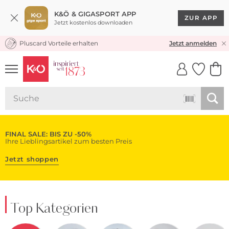
K&Ö & GIGASPORT APP
ZUR APP
Jetzt kostenlos downloaden
Pluscard Vorteile erhalten
KOSTENLOSER VERSAND* & RÜCKVERSAND
Jetzt anmelden
UNSERE APP
CLICK &
CLICK &
COLLECT
RESERVE
FINAL SALE: BIS ZU -50%
Ihre Lieblingsartikel zum besten Preis
Jetzt shoppen
Top Kategorien