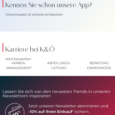
Kennen Sie schon unsere App?
Downloaden & Vorteile entdecken
Karriere bei K&Ö
Jetzt bewerben
WAREN-
ABTEILUNGS-
BERATUNG
MANAGEMENT
LEITUNG
DAMENMODE
Lassen Sie sich von den neuesten Trends in unseren
Newslettern inspirieren
Jetzt unseren Newsletter abonnieren und
-10% auf Ihren Einkauf
* sichern.