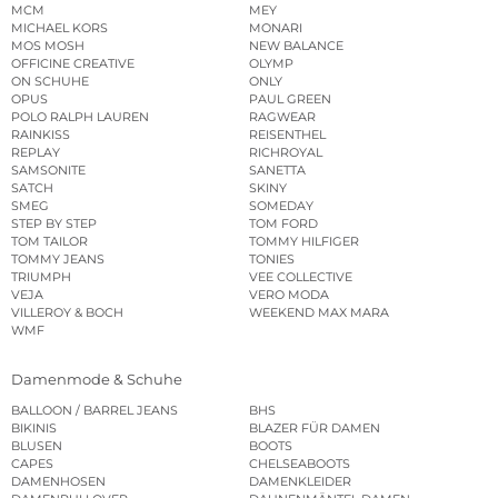
MCM
MEY
MICHAEL KORS
MONARI
MOS MOSH
NEW BALANCE
OFFICINE CREATIVE
OLYMP
ON SCHUHE
ONLY
OPUS
PAUL GREEN
POLO RALPH LAUREN
RAGWEAR
RAINKISS
REISENTHEL
REPLAY
RICHROYAL
SAMSONITE
SANETTA
SATCH
SKINY
SMEG
SOMEDAY
STEP BY STEP
TOM FORD
TOM TAILOR
TOMMY HILFIGER
TOMMY JEANS
TONIES
TRIUMPH
VEE COLLECTIVE
VEJA
VERO MODA
VILLEROY & BOCH
WEEKEND MAX MARA
WMF
Damenmode & Schuhe
BALLOON / BARREL JEANS
BHS
BIKINIS
BLAZER FÜR DAMEN
BLUSEN
BOOTS
CAPES
CHELSEABOOTS
DAMENHOSEN
DAMENKLEIDER