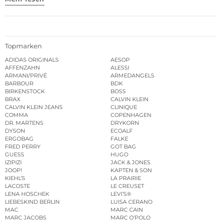
Topmarken
ADIDAS ORIGINALS
AESOP
AFFENZAHN
ALESSI
ARMANI/PRIVÉ
ARMEDANGELS
BARBOUR
BDK
BIRKENSTOCK
BOSS
BRAX
CALVIN KLEIN
CALVIN KLEIN JEANS
CLINIQUE
COMMA
COPENHAGEN
DR. MARTENS
DRYKORN
DYSON
ECOALF
ERGOBAG
FALKE
FRED PERRY
GOT BAG
GUESS
HUGO
IZIPIZI
JACK & JONES
JOOP!
KAPTEN & SON
KIEHL’S
LA PRAIRIE
LACOSTE
LE CREUSET
LENA HOSCHEK
LEVI’S®
LIEBESKIND BERLIN
LUISA CERANO
MAC
MARC CAIN
MARC JACOBS
MARC O’POLO