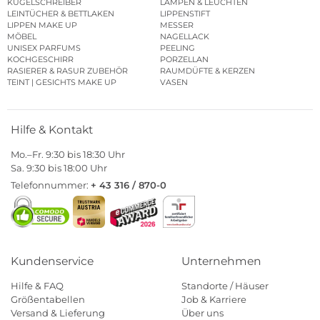
KUGELSCHREIBER
LAMPEN & LEUCHTEN
LEINTÜCHER & BETTLAKEN
LIPPENSTIFT
LIPPEN MAKE UP
MESSER
MÖBEL
NAGELLACK
UNISEX PARFUMS
PEELING
KOCHGESCHIRR
PORZELLAN
RASIERER & RASUR ZUBEHÖR
RAUMDÜFTE & KERZEN
TEINT | GESICHTS MAKE UP
VASEN
Hilfe & Kontakt
Mo.–Fr. 9:30 bis 18:30 Uhr
Sa. 9:30 bis 18:00 Uhr
Telefonnummer:
+ 43 316 / 870-0
Kundenservice
Unternehmen
Hilfe & FAQ
Standorte / Häuser
Größentabellen
Job & Karriere
Versand & Lieferung
Über uns