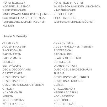
HÖRSPIELBOXEN
HÖRSPIELE & FIGUREN
HÖRSPIEL ZUBEHÖR
JAUSENBOX & KINDER LUNCHBOX
JUGENDBÜCHER
KINDERBÜCHER
KINDERGARTENRUCKSACK | KINDERGARTENBEUTEL
KUSCHELTIERE
SACHBÜCHER & KINDERLEXIKA
SCHULTASCHEN
TURNBEUTEL & SPORTTASCHEN
WEIHNACHTSKINDERBÜCHER
KLEIDER
Home & Beauty
AFTER SUN
AUGENCREME
AUGEN MAKE UP
AUGENMAKEUP ENTFERNER
BACKFORMEN
BADTEPPICH
BADEMATTEN
BADEMÄNTEL
BADEZIMMER
BEAUTY GESCHENKE
BESTECK
BETTDECKEN
BETTWÄSCHE
DAMEN PARFUM
DEO & DEODORANTS
DUSCHGEL & BADESCHAUM
GÄSTETÜCHER
FÜR SIE
GESICHTSCREME
GESICHTSCREME HERREN
GESICHTSPFLEGE
GESICHTSREINIGUNG
GESICHTSREINIGUNG HERREN
GLÄSER
GRILLER
GRILLZUBEHÖR
HANDTÜCHER
HERREN PARFUM
KERZEN
KOCHBESTECK
KOCHGESCHIRR
KOCHTÖPFE
KÖRPERPFLEGE
KÜCHENGERÄTE