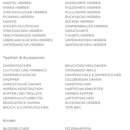
MÄNTEL HERREN
OVERSHIRTS HERREN
PARKA HERREN
POLOSHIRTS HERREN
STRICKPULLOVER HERREN
PULLUNDER HERREN
PYJAMAS HERREN
RUCKSÄCKE HERREN
SAKKOS
SOCKEN HERREN
SOCKEN MULTIPACKS
SONNENBRILLEN HERREN
STRICKJACKEN HERREN
SWEATSHIRTS
TRACHTENMODE HERREN
T-SHIRTS HERREN
ÜBERGANGSJACKEN HERREN
UNTERHEMDEN HERREN
UNTERWÄSCHE HERREN
WINTERJACKEN HERREN
Taschen & Accessoires
DAMENTASCHEN
BAUCHTASCHEN DAMEN
CLUTCHES UND MINIBAGS
CROSSBODY BAGS
DAMENRUCKSÄCKE
DAMENSCHALS & DAMENTÜCHER
SHOPPER
GELDBÖRSEN DAMEN
HANDSCHUHE DAMEN
HANDTASCHEN
HERREN REISETASCHEN
HARTSCHALENKOFFER
KOFFER UND TROLLEYS
HERREN KOFFER
HERREN KULTURBEUTEL
LAPTOPTASCHEN
REISEGEPÄCK DAMEN
RUCKSÄCKE HERREN
BAUCH- & GÜRTELTASCHEN
TOTE BAG
Kinder
BILDERBÜCHER
FEDERMAPPEN