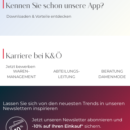
Kennen Sie schon unsere App?
Downloaden & Vorteile entdecken
Karriere bei K&Ö
Jetzt bewerben
WAREN-
ABTEILUNGS-
BERATUNG
MANAGEMENT
LEITUNG
DAMENMODE
Lassen Sie sich von den neuesten Trends in unseren
Newslettern inspirieren
Jetzt unseren Newsletter abonnieren und
-10% auf Ihren Einkauf
* sichern.