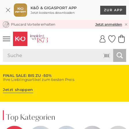
K&Ö & GIGASPORT APP
ZUR APP
Jetzt kostenlos downloaden
Pluscard Vorteile erhalten
KOSTENLOSER VERSAND* & RÜCKVERSAND
Jetzt anmelden
UNSERE APP
CLICK &
CLICK &
COLLECT
RESERVE
FINAL SALE: BIS ZU -50%
Ihre Lieblingsartikel zum besten Preis
Jetzt shoppen
Top Kategorien