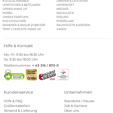
KUGELSCHREIBER
LAMPEN & LEUCHTEN
LEINTÜCHER & BETTLAKEN
LIPPENSTIFT
LIPPEN MAKE UP
MESSER
MÖBEL
NAGELLACK
UNISEX PARFUMS
PEELING
KOCHGESCHIRR
PORZELLAN
RASIERER & RASUR ZUBEHÖR
RAUMDÜFTE & KERZEN
TEINT | GESICHTS MAKE UP
VASEN
Hilfe & Kontakt
Mo.–Fr. 9:30 bis 18:30 Uhr
Sa. 9:30 bis 18:00 Uhr
Telefonnummer:
+ 43 316 / 870-0
Kundenservice
Unternehmen
Hilfe & FAQ
Standorte / Häuser
Größentabellen
Job & Karriere
Versand & Lieferung
Über uns