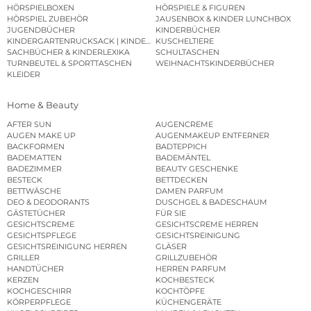
HÖRSPIELBOXEN
HÖRSPIELE & FIGUREN
HÖRSPIEL ZUBEHÖR
JAUSENBOX & KINDER LUNCHBOX
JUGENDBÜCHER
KINDERBÜCHER
KINDERGARTENRUCKSACK | KINDERGARTENBEUTEL
KUSCHELTIERE
SACHBÜCHER & KINDERLEXIKA
SCHULTASCHEN
TURNBEUTEL & SPORTTASCHEN
WEIHNACHTSKINDERBÜCHER
KLEIDER
Home & Beauty
AFTER SUN
AUGENCREME
AUGEN MAKE UP
AUGENMAKEUP ENTFERNER
BACKFORMEN
BADTEPPICH
BADEMATTEN
BADEMÄNTEL
BADEZIMMER
BEAUTY GESCHENKE
BESTECK
BETTDECKEN
BETTWÄSCHE
DAMEN PARFUM
DEO & DEODORANTS
DUSCHGEL & BADESCHAUM
GÄSTETÜCHER
FÜR SIE
GESICHTSCREME
GESICHTSCREME HERREN
GESICHTSPFLEGE
GESICHTSREINIGUNG
GESICHTSREINIGUNG HERREN
GLÄSER
GRILLER
GRILLZUBEHÖR
HANDTÜCHER
HERREN PARFUM
KERZEN
KOCHBESTECK
KOCHGESCHIRR
KOCHTÖPFE
KÖRPERPFLEGE
KÜCHENGERÄTE