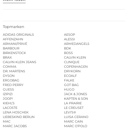
Topmarken
ADIDAS ORIGINALS
AESOP
AFFENZAHN
ALESSI
ARMANI/PRIVÉ
ARMEDANGELS
BARBOUR
BDK
BIRKENSTOCK
BOSS
BRAX
CALVIN KLEIN
CALVIN KLEIN JEANS
CLINIQUE
COMMA
COPENHAGEN
DR. MARTENS
DRYKORN
DYSON
ECOALF
ERGOBAG
FALKE
FRED PERRY
GOT BAG
GUESS
HUGO
IZIPIZI
JACK & JONES
JOOP!
KAPTEN & SON
KIEHL’S
LA PRAIRIE
LACOSTE
LE CREUSET
LENA HOSCHEK
LEVI’S®
LIEBESKIND BERLIN
LUISA CERANO
MAC
MARC CAIN
MARC JACOBS
MARC O’POLO