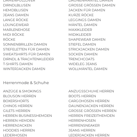
DAMENPULLOVER
DAUNENMÄNTEL DAMEN
DIRNDLBLUSEN
GROSSE GRÖSSEN DAMEN
HEMDBLUSEN
JACKEN FÜR DAMEN
JEANS DAMEN
KURZE RÖCKE
LANGE RÖCKE
LEGGINGS DAMEN
LOUNGEWEAR
MÄNTEL DAMEN
MARLENEHOSE
MAXIKLEIDER
MIDI RÖCKE
MIDIKLEIDER
RÖCKE
SHAPEWEAR DAMEN
SONNENBRILLEN DAMEN
STIEFEL DAMEN
STIEFELETTEN FÜR DAMEN
STRICKJACKEN DAMEN
SWEATSHIRTS FÜR DAMEN
SOCKEN DAMEN
DIRNDL & TRACHTENKLEIDER
TRENCHCOATS
T-SHIRTS DAMEN
WIDELEG JEANS
WINTERJACKEN DAMEN
WOLLMÄNTEL DAMEN
Herrenmode & Schuhe
ANZÜGE & SMOKINGS
ANZUGSSCHUHE HERREN
BLOUSON HERREN
BOOTS HERREN
BOXERSHORTS
CARGOHOSEN HERREN
CHINOS HERREN
DAUNENJACKEN HERREN
GILETS HERREN
GROSSE GRÖSSEN HERREN
HERREN BUSINESSHEMDEN
HERREN FREIZEITHEMDEN
HERREN HEMDEN
HERRENHOSEN
HERRENJACKEN
HERRENSNEAKER
HOODIES HERREN
JEANS HERREN
LEDERHOSEN
LEDERJACKEN HERREN