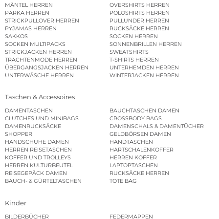
MÄNTEL HERREN
OVERSHIRTS HERREN
PARKA HERREN
POLOSHIRTS HERREN
STRICKPULLOVER HERREN
PULLUNDER HERREN
PYJAMAS HERREN
RUCKSÄCKE HERREN
SAKKOS
SOCKEN HERREN
SOCKEN MULTIPACKS
SONNENBRILLEN HERREN
STRICKJACKEN HERREN
SWEATSHIRTS
TRACHTENMODE HERREN
T-SHIRTS HERREN
ÜBERGANGSJACKEN HERREN
UNTERHEMDEN HERREN
UNTERWÄSCHE HERREN
WINTERJACKEN HERREN
Taschen & Accessoires
DAMENTASCHEN
BAUCHTASCHEN DAMEN
CLUTCHES UND MINIBAGS
CROSSBODY BAGS
DAMENRUCKSÄCKE
DAMENSCHALS & DAMENTÜCHER
SHOPPER
GELDBÖRSEN DAMEN
HANDSCHUHE DAMEN
HANDTASCHEN
HERREN REISETASCHEN
HARTSCHALENKOFFER
KOFFER UND TROLLEYS
HERREN KOFFER
HERREN KULTURBEUTEL
LAPTOPTASCHEN
REISEGEPÄCK DAMEN
RUCKSÄCKE HERREN
BAUCH- & GÜRTELTASCHEN
TOTE BAG
Kinder
BILDERBÜCHER
FEDERMAPPEN