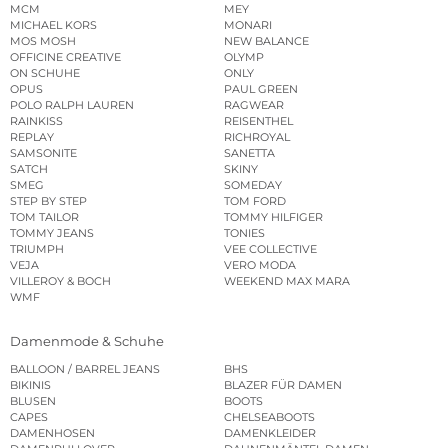
MCM
MEY
MICHAEL KORS
MONARI
MOS MOSH
NEW BALANCE
OFFICINE CREATIVE
OLYMP
ON SCHUHE
ONLY
OPUS
PAUL GREEN
POLO RALPH LAUREN
RAGWEAR
RAINKISS
REISENTHEL
REPLAY
RICHROYAL
SAMSONITE
SANETTA
SATCH
SKINY
SMEG
SOMEDAY
STEP BY STEP
TOM FORD
TOM TAILOR
TOMMY HILFIGER
TOMMY JEANS
TONIES
TRIUMPH
VEE COLLECTIVE
VEJA
VERO MODA
VILLEROY & BOCH
WEEKEND MAX MARA
WMF
Damenmode & Schuhe
BALLOON / BARREL JEANS
BHS
BIKINIS
BLAZER FÜR DAMEN
BLUSEN
BOOTS
CAPES
CHELSEABOOTS
DAMENHOSEN
DAMENKLEIDER