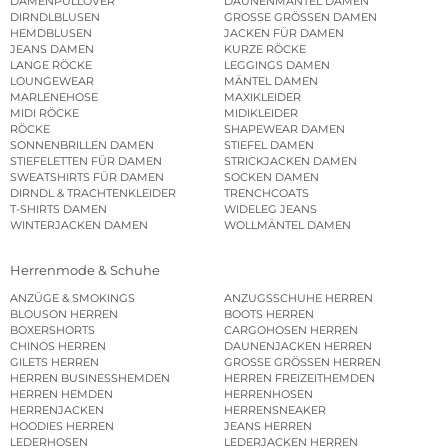
DAMENPULLOVER
DAUNENMÄNTEL DAMEN
DIRNDLBLUSEN
GROSSE GRÖSSEN DAMEN
HEMDBLUSEN
JACKEN FÜR DAMEN
JEANS DAMEN
KURZE RÖCKE
LANGE RÖCKE
LEGGINGS DAMEN
LOUNGEWEAR
MÄNTEL DAMEN
MARLENEHOSE
MAXIKLEIDER
MIDI RÖCKE
MIDIKLEIDER
RÖCKE
SHAPEWEAR DAMEN
SONNENBRILLEN DAMEN
STIEFEL DAMEN
STIEFELETTEN FÜR DAMEN
STRICKJACKEN DAMEN
SWEATSHIRTS FÜR DAMEN
SOCKEN DAMEN
DIRNDL & TRACHTENKLEIDER
TRENCHCOATS
T-SHIRTS DAMEN
WIDELEG JEANS
WINTERJACKEN DAMEN
WOLLMÄNTEL DAMEN
Herrenmode & Schuhe
ANZÜGE & SMOKINGS
ANZUGSSCHUHE HERREN
BLOUSON HERREN
BOOTS HERREN
BOXERSHORTS
CARGOHOSEN HERREN
CHINOS HERREN
DAUNENJACKEN HERREN
GILETS HERREN
GROSSE GRÖSSEN HERREN
HERREN BUSINESSHEMDEN
HERREN FREIZEITHEMDEN
HERREN HEMDEN
HERRENHOSEN
HERRENJACKEN
HERRENSNEAKER
HOODIES HERREN
JEANS HERREN
LEDERHOSEN
LEDERJACKEN HERREN