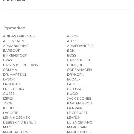
Topmarken
ADIDAS ORIGINALS
AESOP
AFFENZAHN
ALESSI
ARMANI/PRIVÉ
ARMEDANGELS
BARBOUR
BDK
BIRKENSTOCK
BOSS
BRAX
CALVIN KLEIN
CALVIN KLEIN JEANS
CLINIQUE
COMMA
COPENHAGEN
DR. MARTENS
DRYKORN
DYSON
ECOALF
ERGOBAG
FALKE
FRED PERRY
GOT BAG
GUESS
HUGO
IZIPIZI
JACK & JONES
JOOP!
KAPTEN & SON
KIEHL’S
LA PRAIRIE
LACOSTE
LE CREUSET
LENA HOSCHEK
LEVI’S®
LIEBESKIND BERLIN
LUISA CERANO
MAC
MARC CAIN
MARC JACOBS
MARC O’POLO