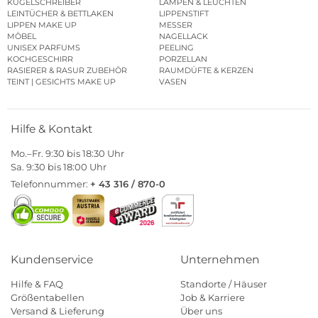
KUGELSCHREIBER
LAMPEN & LEUCHTEN
LEINTÜCHER & BETTLAKEN
LIPPENSTIFT
LIPPEN MAKE UP
MESSER
MÖBEL
NAGELLACK
UNISEX PARFUMS
PEELING
KOCHGESCHIRR
PORZELLAN
RASIERER & RASUR ZUBEHÖR
RAUMDÜFTE & KERZEN
TEINT | GESICHTS MAKE UP
VASEN
Hilfe & Kontakt
Mo.–Fr. 9:30 bis 18:30 Uhr
Sa. 9:30 bis 18:00 Uhr
Telefonnummer:
+ 43 316 / 870-0
Kundenservice
Unternehmen
Hilfe & FAQ
Standorte / Häuser
Größentabellen
Job & Karriere
Versand & Lieferung
Über uns