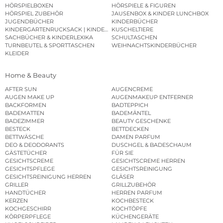
HÖRSPIELBOXEN
HÖRSPIELE & FIGUREN
HÖRSPIEL ZUBEHÖR
JAUSENBOX & KINDER LUNCHBOX
JUGENDBÜCHER
KINDERBÜCHER
KINDERGARTENRUCKSACK | KINDERGARTENBEUTEL
KUSCHELTIERE
SACHBÜCHER & KINDERLEXIKA
SCHULTASCHEN
TURNBEUTEL & SPORTTASCHEN
WEIHNACHTSKINDERBÜCHER
KLEIDER
Home & Beauty
AFTER SUN
AUGENCREME
AUGEN MAKE UP
AUGENMAKEUP ENTFERNER
BACKFORMEN
BADTEPPICH
BADEMATTEN
BADEMÄNTEL
BADEZIMMER
BEAUTY GESCHENKE
BESTECK
BETTDECKEN
BETTWÄSCHE
DAMEN PARFUM
DEO & DEODORANTS
DUSCHGEL & BADESCHAUM
GÄSTETÜCHER
FÜR SIE
GESICHTSCREME
GESICHTSCREME HERREN
GESICHTSPFLEGE
GESICHTSREINIGUNG
GESICHTSREINIGUNG HERREN
GLÄSER
GRILLER
GRILLZUBEHÖR
HANDTÜCHER
HERREN PARFUM
KERZEN
KOCHBESTECK
KOCHGESCHIRR
KOCHTÖPFE
KÖRPERPFLEGE
KÜCHENGERÄTE