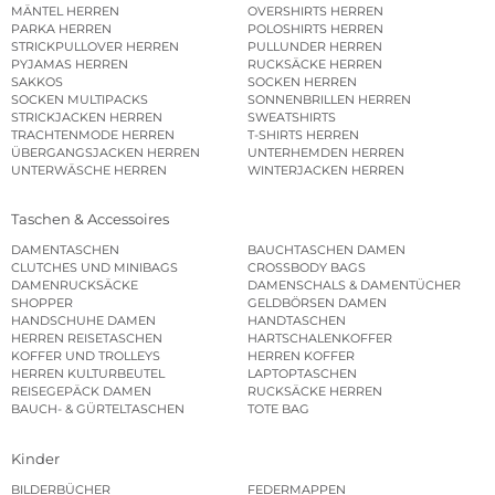
MÄNTEL HERREN
OVERSHIRTS HERREN
PARKA HERREN
POLOSHIRTS HERREN
STRICKPULLOVER HERREN
PULLUNDER HERREN
PYJAMAS HERREN
RUCKSÄCKE HERREN
SAKKOS
SOCKEN HERREN
SOCKEN MULTIPACKS
SONNENBRILLEN HERREN
STRICKJACKEN HERREN
SWEATSHIRTS
TRACHTENMODE HERREN
T-SHIRTS HERREN
ÜBERGANGSJACKEN HERREN
UNTERHEMDEN HERREN
UNTERWÄSCHE HERREN
WINTERJACKEN HERREN
Taschen & Accessoires
DAMENTASCHEN
BAUCHTASCHEN DAMEN
CLUTCHES UND MINIBAGS
CROSSBODY BAGS
DAMENRUCKSÄCKE
DAMENSCHALS & DAMENTÜCHER
SHOPPER
GELDBÖRSEN DAMEN
HANDSCHUHE DAMEN
HANDTASCHEN
HERREN REISETASCHEN
HARTSCHALENKOFFER
KOFFER UND TROLLEYS
HERREN KOFFER
HERREN KULTURBEUTEL
LAPTOPTASCHEN
REISEGEPÄCK DAMEN
RUCKSÄCKE HERREN
BAUCH- & GÜRTELTASCHEN
TOTE BAG
Kinder
BILDERBÜCHER
FEDERMAPPEN