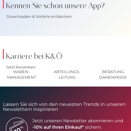
Kennen Sie schon unsere App?
Downloaden & Vorteile entdecken
Karriere bei K&Ö
Jetzt bewerben
WAREN-
ABTEILUNGS-
BERATUNG
MANAGEMENT
LEITUNG
DAMENMODE
Lassen Sie sich von den neuesten Trends in unseren
Newslettern inspirieren
Jetzt unseren Newsletter abonnieren und
-10% auf Ihren Einkauf
* sichern.