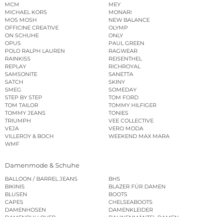
MCM
MEY
MICHAEL KORS
MONARI
MOS MOSH
NEW BALANCE
OFFICINE CREATIVE
OLYMP
ON SCHUHE
ONLY
OPUS
PAUL GREEN
POLO RALPH LAUREN
RAGWEAR
RAINKISS
REISENTHEL
REPLAY
RICHROYAL
SAMSONITE
SANETTA
SATCH
SKINY
SMEG
SOMEDAY
STEP BY STEP
TOM FORD
TOM TAILOR
TOMMY HILFIGER
TOMMY JEANS
TONIES
TRIUMPH
VEE COLLECTIVE
VEJA
VERO MODA
VILLEROY & BOCH
WEEKEND MAX MARA
WMF
Damenmode & Schuhe
BALLOON / BARREL JEANS
BHS
BIKINIS
BLAZER FÜR DAMEN
BLUSEN
BOOTS
CAPES
CHELSEABOOTS
DAMENHOSEN
DAMENKLEIDER