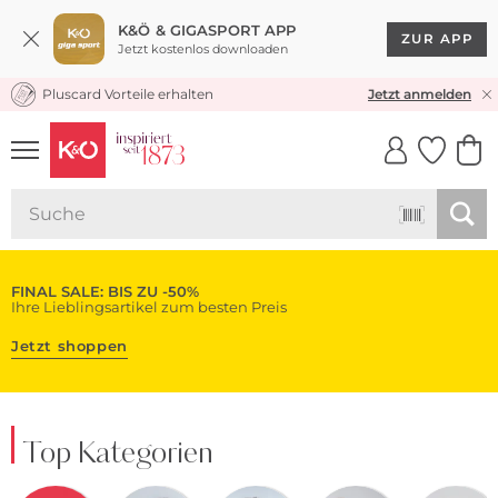
K&Ö & GIGASPORT APP
ZUR APP
Jetzt kostenlos downloaden
Pluscard Vorteile erhalten
KOSTENLOSER VERSAND* & RÜCKVERSAND
Jetzt anmelden
UNSERE APP
CLICK &
CLICK &
COLLECT
RESERVE
FINAL SALE: BIS ZU -50%
Ihre Lieblingsartikel zum besten Preis
Jetzt shoppen
Top Kategorien