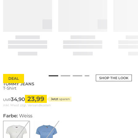
SHOP THE LOOK
DEAL
TOMMY JEANS
T-Shirt
23,99
34,90
Jetzt
sparen
UVP
inkl. Mwst zzgl.
Versandkosten
Farbe:
Weiss