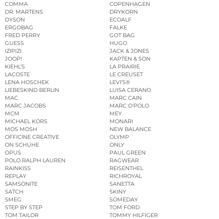
COMMA
COPENHAGEN
DR. MARTENS
DRYKORN
DYSON
ECOALF
ERGOBAG
FALKE
FRED PERRY
GOT BAG
GUESS
HUGO
IZIPIZI
JACK & JONES
JOOP!
KAPTEN & SON
KIEHL’S
LA PRAIRIE
LACOSTE
LE CREUSET
LENA HOSCHEK
LEVI’S®
LIEBESKIND BERLIN
LUISA CERANO
MAC
MARC CAIN
MARC JACOBS
MARC O’POLO
MCM
MEY
MICHAEL KORS
MONARI
MOS MOSH
NEW BALANCE
OFFICINE CREATIVE
OLYMP
ON SCHUHE
ONLY
OPUS
PAUL GREEN
POLO RALPH LAUREN
RAGWEAR
RAINKISS
REISENTHEL
REPLAY
RICHROYAL
SAMSONITE
SANETTA
SATCH
SKINY
SMEG
SOMEDAY
STEP BY STEP
TOM FORD
TOM TAILOR
TOMMY HILFIGER