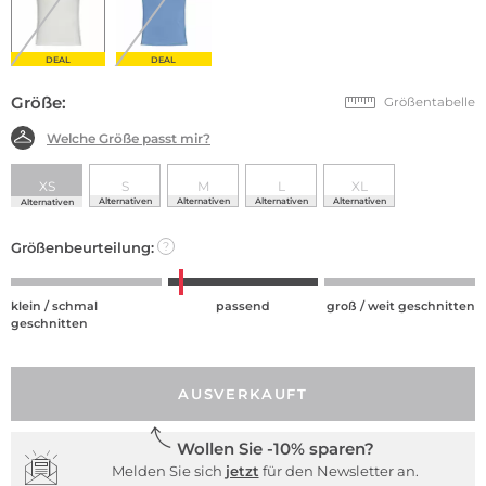
DEAL
DEAL
Größe:
Größentabelle
Welche Größe passt mir?
XS
S
M
L
XL
Alternativen
Alternativen
Alternativen
Alternativen
Alternativen
Größenbeurteilung:
?
klein / schmal
passend
groß / weit geschnitten
geschnitten
AUSVERKAUFT
Wollen Sie -10% sparen?
Melden Sie sich
jetzt
für den Newsletter an.