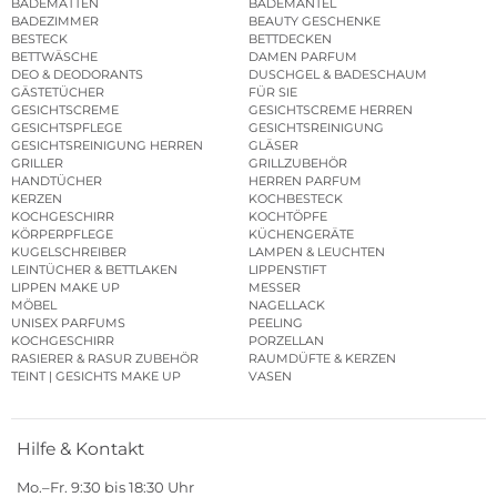
BADEMATTEN
BADEMÄNTEL
BADEZIMMER
BEAUTY GESCHENKE
BESTECK
BETTDECKEN
BETTWÄSCHE
DAMEN PARFUM
DEO & DEODORANTS
DUSCHGEL & BADESCHAUM
GÄSTETÜCHER
FÜR SIE
GESICHTSCREME
GESICHTSCREME HERREN
GESICHTSPFLEGE
GESICHTSREINIGUNG
GESICHTSREINIGUNG HERREN
GLÄSER
GRILLER
GRILLZUBEHÖR
HANDTÜCHER
HERREN PARFUM
KERZEN
KOCHBESTECK
KOCHGESCHIRR
KOCHTÖPFE
KÖRPERPFLEGE
KÜCHENGERÄTE
KUGELSCHREIBER
LAMPEN & LEUCHTEN
LEINTÜCHER & BETTLAKEN
LIPPENSTIFT
LIPPEN MAKE UP
MESSER
MÖBEL
NAGELLACK
UNISEX PARFUMS
PEELING
KOCHGESCHIRR
PORZELLAN
RASIERER & RASUR ZUBEHÖR
RAUMDÜFTE & KERZEN
TEINT | GESICHTS MAKE UP
VASEN
Hilfe & Kontakt
Mo.–Fr. 9:30 bis 18:30 Uhr