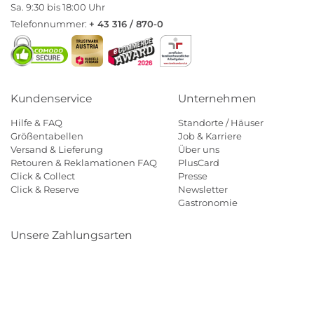
Sa. 9:30 bis 18:00 Uhr
Telefonnummer:
+ 43 316 / 870-0
Kundenservice
Unternehmen
Hilfe & FAQ
Standorte / Häuser
Größentabellen
Job & Karriere
Versand & Lieferung
Über uns
Retouren & Reklamationen FAQ
PlusCard
Click & Collect
Presse
Click & Reserve
Newsletter
Gastronomie
Unsere Zahlungsarten
Klarna
Paypal
Mastercard
Visa
Diners
Eps
Shop
Applepay
Amazon