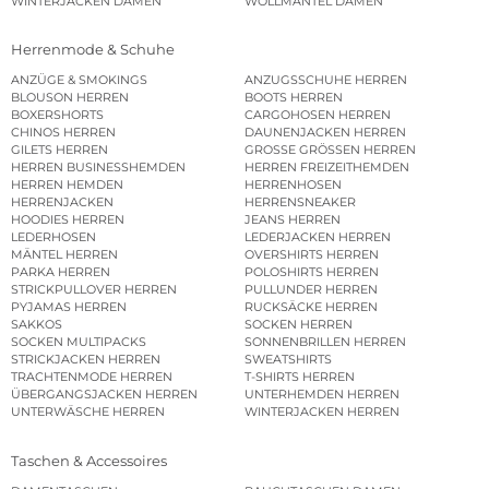
WINTERJACKEN DAMEN
WOLLMÄNTEL DAMEN
Herrenmode & Schuhe
ANZÜGE & SMOKINGS
ANZUGSSCHUHE HERREN
BLOUSON HERREN
BOOTS HERREN
BOXERSHORTS
CARGOHOSEN HERREN
CHINOS HERREN
DAUNENJACKEN HERREN
GILETS HERREN
GROSSE GRÖSSEN HERREN
HERREN BUSINESSHEMDEN
HERREN FREIZEITHEMDEN
HERREN HEMDEN
HERRENHOSEN
HERRENJACKEN
HERRENSNEAKER
HOODIES HERREN
JEANS HERREN
LEDERHOSEN
LEDERJACKEN HERREN
MÄNTEL HERREN
OVERSHIRTS HERREN
PARKA HERREN
POLOSHIRTS HERREN
STRICKPULLOVER HERREN
PULLUNDER HERREN
PYJAMAS HERREN
RUCKSÄCKE HERREN
SAKKOS
SOCKEN HERREN
SOCKEN MULTIPACKS
SONNENBRILLEN HERREN
STRICKJACKEN HERREN
SWEATSHIRTS
TRACHTENMODE HERREN
T-SHIRTS HERREN
ÜBERGANGSJACKEN HERREN
UNTERHEMDEN HERREN
UNTERWÄSCHE HERREN
WINTERJACKEN HERREN
Taschen & Accessoires