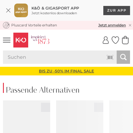
K&Ö & GIGASPORT APP
ZUR APP
Jetzt kostenlos downloaden
Pluscard Vorteile erhalten
KOSTENLOSER VERSAND* & RÜCKVERSAND
Jetzt anmelden
UNSERE APP
CLICK &
CLICK &
COLLECT
RESERVE
BIS ZU -50% IM FINAL SALE
Passende Alternativen