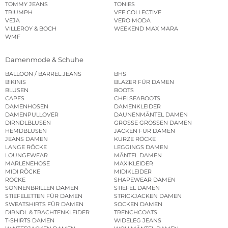
TOMMY JEANS
TONIES
TRIUMPH
VEE COLLECTIVE
VEJA
VERO MODA
VILLEROY & BOCH
WEEKEND MAX MARA
WMF
Damenmode & Schuhe
BALLOON / BARREL JEANS
BHS
BIKINIS
BLAZER FÜR DAMEN
BLUSEN
BOOTS
CAPES
CHELSEABOOTS
DAMENHOSEN
DAMENKLEIDER
DAMENPULLOVER
DAUNENMÄNTEL DAMEN
DIRNDLBLUSEN
GROSSE GRÖSSEN DAMEN
HEMDBLUSEN
JACKEN FÜR DAMEN
JEANS DAMEN
KURZE RÖCKE
LANGE RÖCKE
LEGGINGS DAMEN
LOUNGEWEAR
MÄNTEL DAMEN
MARLENEHOSE
MAXIKLEIDER
MIDI RÖCKE
MIDIKLEIDER
RÖCKE
SHAPEWEAR DAMEN
SONNENBRILLEN DAMEN
STIEFEL DAMEN
STIEFELETTEN FÜR DAMEN
STRICKJACKEN DAMEN
SWEATSHIRTS FÜR DAMEN
SOCKEN DAMEN
DIRNDL & TRACHTENKLEIDER
TRENCHCOATS
T-SHIRTS DAMEN
WIDELEG JEANS