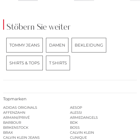
Stöbern Sie weiter
TOMMY JEANS
DAMEN
BEKLEIDUNG
SHIRTS & TOPS
T SHIRTS
Topmarken
ADIDAS ORIGINALS
AESOP
AFFENZAHN
ALESSI
ARMANI/PRIVÉ
ARMEDANGELS
BARBOUR
BDK
BIRKENSTOCK
BOSS
BRAX
CALVIN KLEIN
CALVIN KLEIN JEANS
CLINIQUE