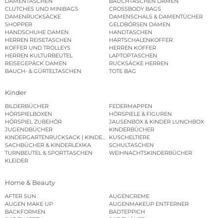
DAMENTASCHEN
BAUCHTASCHEN DAMEN
CLUTCHES UND MINIBAGS
CROSSBODY BAGS
DAMENRUCKSÄCKE
DAMENSCHALS & DAMENTÜCHER
SHOPPER
GELDBÖRSEN DAMEN
HANDSCHUHE DAMEN
HANDTASCHEN
HERREN REISETASCHEN
HARTSCHALENKOFFER
KOFFER UND TROLLEYS
HERREN KOFFER
HERREN KULTURBEUTEL
LAPTOPTASCHEN
REISEGEPÄCK DAMEN
RUCKSÄCKE HERREN
BAUCH- & GÜRTELTASCHEN
TOTE BAG
Kinder
BILDERBÜCHER
FEDERMAPPEN
HÖRSPIELBOXEN
HÖRSPIELE & FIGUREN
HÖRSPIEL ZUBEHÖR
JAUSENBOX & KINDER LUNCHBOX
JUGENDBÜCHER
KINDERBÜCHER
KINDERGARTENRUCKSACK | KINDERGARTENBEUTEL
KUSCHELTIERE
SACHBÜCHER & KINDERLEXIKA
SCHULTASCHEN
TURNBEUTEL & SPORTTASCHEN
WEIHNACHTSKINDERBÜCHER
KLEIDER
Home & Beauty
AFTER SUN
AUGENCREME
AUGEN MAKE UP
AUGENMAKEUP ENTFERNER
BACKFORMEN
BADTEPPICH