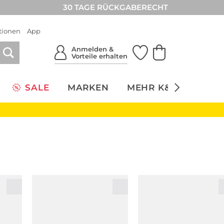
30 TAGE RÜCKGABERECHT
tionen
App
Anmelden &
Vorteile erhalten
SALE
MARKEN
MEHR K&Ö
NACH