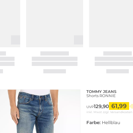
TOMMY JEANS
Shorts RONNIE
61,99
129,90
UVP
inkl. Mwst zzgl.
Versandkosten
Farbe:
Hellblau