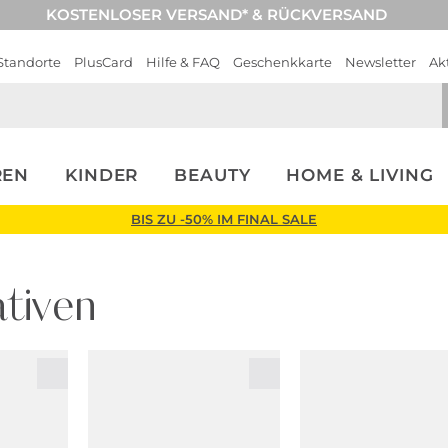
KOSTENLOSER VERSAND* & RÜCKVERSAND
Standorte
PlusCard
Hilfe & FAQ
Geschenkkarte
Newsletter
Ak
REN
KINDER
BEAUTY
HOME & LIVING
BIS ZU -50% IM FINAL SALE
tiven