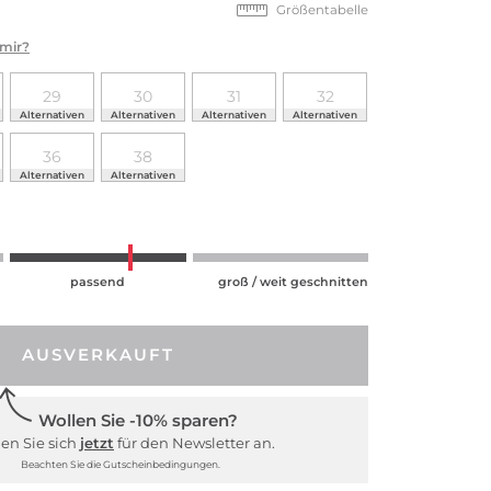
Größentabelle
 mir?
29
30
31
32
Alternativen
Alternativen
Alternativen
Alternativen
36
38
Alternativen
Alternativen
passend
groß / weit geschnitten
AUSVERKAUFT
Wollen Sie -10% sparen?
en Sie sich
jetzt
für den Newsletter an.
Beachten Sie die Gutscheinbedingungen.