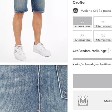
Größe:
Welche Größe passt
27
28
Alternativen
Alternativen
33
34
Alternativen
Alternativen
Größenbeurteilung:
?
klein / schmal geschnitten
Meld