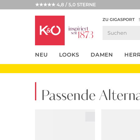
★★★★★ 4,8 / 5,0 STERNE
ZU GIGASPORT
FASHION-
UNSERE APP
CLICK &
CLICK &
TRENDS
COLLECT
RESERVE
NEU
LOOKS
DAMEN
HER
Passende Alterna