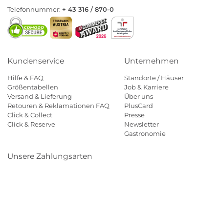
Telefonnummer:
+ 43 316 / 870-0
Kundenservice
Unternehmen
Hilfe & FAQ
Standorte / Häuser
Größentabellen
Job & Karriere
Versand & Lieferung
Über uns
Retouren & Reklamationen FAQ
PlusCard
Click & Collect
Presse
Click & Reserve
Newsletter
Gastronomie
Unsere Zahlungsarten
Klarna
Paypal
Mastercard
Visa
Diners
Eps
Shop
Applepay
Amazon