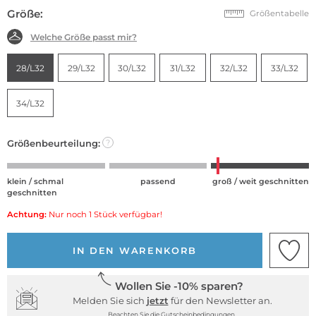
Größe:
Größentabelle
Welche Größe passt mir?
28/L32
29/L32
30/L32
31/L32
32/L32
33/L32
34/L32
Größenbeurteilung:
?
klein / schmal
passend
groß / weit geschnitten
geschnitten
Achtung:
Nur noch 1 Stück verfügbar!
IN DEN WARENKORB
Wollen Sie -10% sparen?
Melden Sie sich
jetzt
für den Newsletter an.
Beachten Sie die Gutscheinbedingungen.