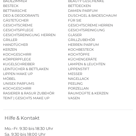
BADEZIMMER
BEAUTY GESCHENKE
BESTECK
BETTDECKEN
BETTWÄSCHE
DAMEN PARFUM
DEO & DEODORANTS
DUSCHGEL & BADESCHAUM
GÄSTETÜCHER
FÜR SIE
GESICHTSCREME
GESICHTSCREME HERREN
GESICHTSPFLEGE
GESICHTSREINIGUNG
GESICHTSREINIGUNG HERREN
GLÄSER
GRILLER
GRILLZUBEHÖR
HANDTÜCHER
HERREN PARFUM
KERZEN
KOCHBESTECK
KOCHGESCHIRR
KOCHTÖPFE
KÖRPERPFLEGE
KÜCHENGERÄTE
KUGELSCHREIBER
LAMPEN & LEUCHTEN
LEINTÜCHER & BETTLAKEN
LIPPENSTIFT
LIPPEN MAKE UP
MESSER
MÖBEL
NAGELLACK
UNISEX PARFUMS
PEELING
KOCHGESCHIRR
PORZELLAN
RASIERER & RASUR ZUBEHÖR
RAUMDÜFTE & KERZEN
TEINT | GESICHTS MAKE UP
VASEN
Hilfe & Kontakt
Mo.–Fr. 9:30 bis 18:30 Uhr
Sa. 9:30 bis 18:00 Uhr