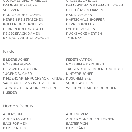
CLUTCHES UND MINIBAGS
CROSSBODY BAGS
DAMENRUCKSÄCKE
DAMENSCHALS & DAMENTÜCHER
SHOPPER
GELDBÖRSEN DAMEN
HANDSCHUHE DAMEN
HANDTASCHEN
HERREN REISETASCHEN
HARTSCHALENKOFFER
KOFFER UND TROLLEYS
HERREN KOFFER
HERREN KULTURBEUTEL
LAPTOPTASCHEN
REISEGEPÄCK DAMEN
RUCKSÄCKE HERREN
BAUCH- & GÜRTELTASCHEN
TOTE BAG
Kinder
BILDERBÜCHER
FEDERMAPPEN
HÖRSPIELBOXEN
HÖRSPIELE & FIGUREN
HÖRSPIEL ZUBEHÖR
JAUSENBOX & KINDER LUNCHBOX
JUGENDBÜCHER
KINDERBÜCHER
KINDERGARTENRUCKSACK | KINDERGARTENBEUTEL
KUSCHELTIERE
SACHBÜCHER & KINDERLEXIKA
SCHULTASCHEN
TURNBEUTEL & SPORTTASCHEN
WEIHNACHTSKINDERBÜCHER
KLEIDER
Home & Beauty
AFTER SUN
AUGENCREME
AUGEN MAKE UP
AUGENMAKEUP ENTFERNER
BACKFORMEN
BADTEPPICH
BADEMATTEN
BADEMÄNTEL