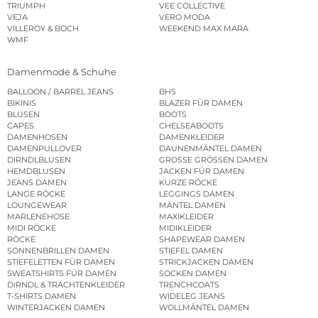
TRIUMPH
VEE COLLECTIVE
VEJA
VERO MODA
VILLEROY & BOCH
WEEKEND MAX MARA
WMF
Damenmode & Schuhe
BALLOON / BARREL JEANS
BHS
BIKINIS
BLAZER FÜR DAMEN
BLUSEN
BOOTS
CAPES
CHELSEABOOTS
DAMENHOSEN
DAMENKLEIDER
DAMENPULLOVER
DAUNENMÄNTEL DAMEN
DIRNDLBLUSEN
GROSSE GRÖSSEN DAMEN
HEMDBLUSEN
JACKEN FÜR DAMEN
JEANS DAMEN
KURZE RÖCKE
LANGE RÖCKE
LEGGINGS DAMEN
LOUNGEWEAR
MÄNTEL DAMEN
MARLENEHOSE
MAXIKLEIDER
MIDI RÖCKE
MIDIKLEIDER
RÖCKE
SHAPEWEAR DAMEN
SONNENBRILLEN DAMEN
STIEFEL DAMEN
STIEFELETTEN FÜR DAMEN
STRICKJACKEN DAMEN
SWEATSHIRTS FÜR DAMEN
SOCKEN DAMEN
DIRNDL & TRACHTENKLEIDER
TRENCHCOATS
T-SHIRTS DAMEN
WIDELEG JEANS
WINTERJACKEN DAMEN
WOLLMÄNTEL DAMEN