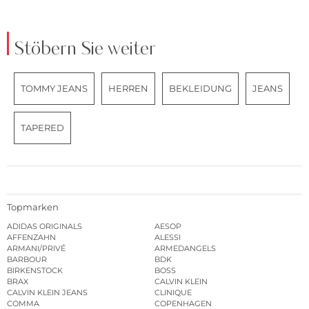
Stöbern Sie weiter
TOMMY JEANS
HERREN
BEKLEIDUNG
JEANS
TAPERED
Topmarken
ADIDAS ORIGINALS
AESOP
AFFENZAHN
ALESSI
ARMANI/PRIVÉ
ARMEDANGELS
BARBOUR
BDK
BIRKENSTOCK
BOSS
BRAX
CALVIN KLEIN
CALVIN KLEIN JEANS
CLINIQUE
COMMA
COPENHAGEN