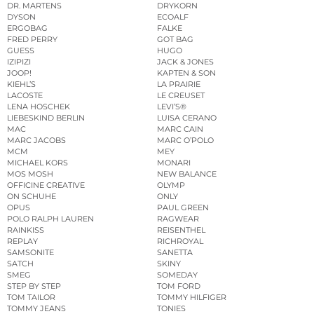
DR. MARTENS
DRYKORN
DYSON
ECOALF
ERGOBAG
FALKE
FRED PERRY
GOT BAG
GUESS
HUGO
IZIPIZI
JACK & JONES
JOOP!
KAPTEN & SON
KIEHL’S
LA PRAIRIE
LACOSTE
LE CREUSET
LENA HOSCHEK
LEVI’S®
LIEBESKIND BERLIN
LUISA CERANO
MAC
MARC CAIN
MARC JACOBS
MARC O’POLO
MCM
MEY
MICHAEL KORS
MONARI
MOS MOSH
NEW BALANCE
OFFICINE CREATIVE
OLYMP
ON SCHUHE
ONLY
OPUS
PAUL GREEN
POLO RALPH LAUREN
RAGWEAR
RAINKISS
REISENTHEL
REPLAY
RICHROYAL
SAMSONITE
SANETTA
SATCH
SKINY
SMEG
SOMEDAY
STEP BY STEP
TOM FORD
TOM TAILOR
TOMMY HILFIGER
TOMMY JEANS
TONIES