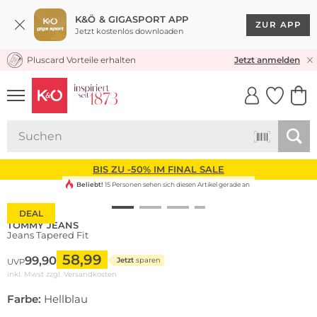
K&Ö & GIGASPORT APP
ZUR APP
Jetzt kostenlos downloaden
Pluscard Vorteile erhalten
KOSTENLOSER VERSAND* & RÜCKVERSAND
Jetzt anmelden
UNSERE APP
CLICK &
CLICK &
COLLECT
RESERVE
BIS ZU -50% IM FINAL SALE
Beliebt!
15 Personen sehen sich diesen Artikel gerade an
DEAL
TOMMY JEANS
Jeans Tapered Fit
58,99
99,90
Jetzt
sparen
UVP
inkl. Mwst zzgl.
Versandkosten
Farbe:
Hellblau