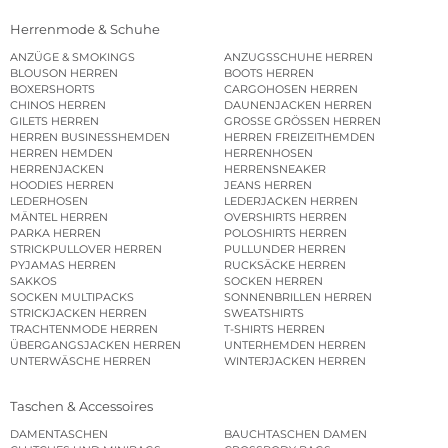
Herrenmode & Schuhe
ANZÜGE & SMOKINGS
ANZUGSSCHUHE HERREN
BLOUSON HERREN
BOOTS HERREN
BOXERSHORTS
CARGOHOSEN HERREN
CHINOS HERREN
DAUNENJACKEN HERREN
GILETS HERREN
GROSSE GRÖSSEN HERREN
HERREN BUSINESSHEMDEN
HERREN FREIZEITHEMDEN
HERREN HEMDEN
HERRENHOSEN
HERRENJACKEN
HERRENSNEAKER
HOODIES HERREN
JEANS HERREN
LEDERHOSEN
LEDERJACKEN HERREN
MÄNTEL HERREN
OVERSHIRTS HERREN
PARKA HERREN
POLOSHIRTS HERREN
STRICKPULLOVER HERREN
PULLUNDER HERREN
PYJAMAS HERREN
RUCKSÄCKE HERREN
SAKKOS
SOCKEN HERREN
SOCKEN MULTIPACKS
SONNENBRILLEN HERREN
STRICKJACKEN HERREN
SWEATSHIRTS
TRACHTENMODE HERREN
T-SHIRTS HERREN
ÜBERGANGSJACKEN HERREN
UNTERHEMDEN HERREN
UNTERWÄSCHE HERREN
WINTERJACKEN HERREN
Taschen & Accessoires
DAMENTASCHEN
BAUCHTASCHEN DAMEN