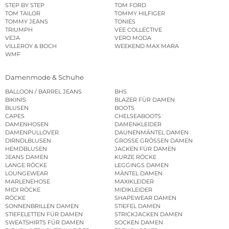
STEP BY STEP
TOM FORD
TOM TAILOR
TOMMY HILFIGER
TOMMY JEANS
TONIES
TRIUMPH
VEE COLLECTIVE
VEJA
VERO MODA
VILLEROY & BOCH
WEEKEND MAX MARA
WMF
Damenmode & Schuhe
BALLOON / BARREL JEANS
BHS
BIKINIS
BLAZER FÜR DAMEN
BLUSEN
BOOTS
CAPES
CHELSEABOOTS
DAMENHOSEN
DAMENKLEIDER
DAMENPULLOVER
DAUNENMÄNTEL DAMEN
DIRNDLBLUSEN
GROSSE GRÖSSEN DAMEN
HEMDBLUSEN
JACKEN FÜR DAMEN
JEANS DAMEN
KURZE RÖCKE
LANGE RÖCKE
LEGGINGS DAMEN
LOUNGEWEAR
MÄNTEL DAMEN
MARLENEHOSE
MAXIKLEIDER
MIDI RÖCKE
MIDIKLEIDER
RÖCKE
SHAPEWEAR DAMEN
SONNENBRILLEN DAMEN
STIEFEL DAMEN
STIEFELETTEN FÜR DAMEN
STRICKJACKEN DAMEN
SWEATSHIRTS FÜR DAMEN
SOCKEN DAMEN