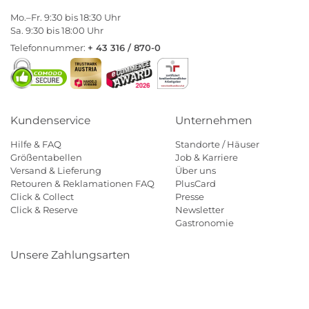
Mo.–Fr. 9:30 bis 18:30 Uhr
Sa. 9:30 bis 18:00 Uhr
Telefonnummer:
+ 43 316 / 870-0
Kundenservice
Unternehmen
Hilfe & FAQ
Standorte / Häuser
Größentabellen
Job & Karriere
Versand & Lieferung
Über uns
Retouren & Reklamationen FAQ
PlusCard
Click & Collect
Presse
Click & Reserve
Newsletter
Gastronomie
Unsere Zahlungsarten
Klarna
Paypal
Mastercard
Visa
Diners
Eps
Shop
Applepay
Amazon