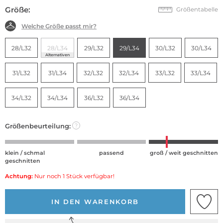
Größe:
Größentabelle
Welche Größe passt mir?
28/L32
28/L34
29/L32
29/L34
30/L32
30/L34
Alternativen
31/L32
31/L34
32/L32
32/L34
33/L32
33/L34
34/L32
34/L34
36/L32
36/L34
Größenbeurteilung:
?
klein / schmal
passend
groß / weit geschnitten
geschnitten
Achtung:
Nur noch 1 Stück verfügbar!
IN DEN WARENKORB