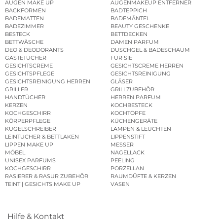
AUGEN MAKE UP
AUGENMAKEUP ENTFERNER
BACKFORMEN
BADTEPPICH
BADEMATTEN
BADEMÄNTEL
BADEZIMMER
BEAUTY GESCHENKE
BESTECK
BETTDECKEN
BETTWÄSCHE
DAMEN PARFUM
DEO & DEODORANTS
DUSCHGEL & BADESCHAUM
GÄSTETÜCHER
FÜR SIE
GESICHTSCREME
GESICHTSCREME HERREN
GESICHTSPFLEGE
GESICHTSREINIGUNG
GESICHTSREINIGUNG HERREN
GLÄSER
GRILLER
GRILLZUBEHÖR
HANDTÜCHER
HERREN PARFUM
KERZEN
KOCHBESTECK
KOCHGESCHIRR
KOCHTÖPFE
KÖRPERPFLEGE
KÜCHENGERÄTE
KUGELSCHREIBER
LAMPEN & LEUCHTEN
LEINTÜCHER & BETTLAKEN
LIPPENSTIFT
LIPPEN MAKE UP
MESSER
MÖBEL
NAGELLACK
UNISEX PARFUMS
PEELING
KOCHGESCHIRR
PORZELLAN
RASIERER & RASUR ZUBEHÖR
RAUMDÜFTE & KERZEN
TEINT | GESICHTS MAKE UP
VASEN
Hilfe & Kontakt