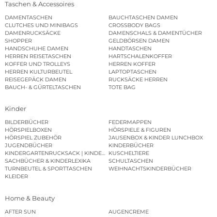
Taschen & Accessoires
DAMENTASCHEN
BAUCHTASCHEN DAMEN
CLUTCHES UND MINIBAGS
CROSSBODY BAGS
DAMENRUCKSÄCKE
DAMENSCHALS & DAMENTÜCHER
SHOPPER
GELDBÖRSEN DAMEN
HANDSCHUHE DAMEN
HANDTASCHEN
HERREN REISETASCHEN
HARTSCHALENKOFFER
KOFFER UND TROLLEYS
HERREN KOFFER
HERREN KULTURBEUTEL
LAPTOPTASCHEN
REISEGEPÄCK DAMEN
RUCKSÄCKE HERREN
BAUCH- & GÜRTELTASCHEN
TOTE BAG
Kinder
BILDERBÜCHER
FEDERMAPPEN
HÖRSPIELBOXEN
HÖRSPIELE & FIGUREN
HÖRSPIEL ZUBEHÖR
JAUSENBOX & KINDER LUNCHBOX
JUGENDBÜCHER
KINDERBÜCHER
KINDERGARTENRUCKSACK | KINDERGARTENBEUTEL
KUSCHELTIERE
SACHBÜCHER & KINDERLEXIKA
SCHULTASCHEN
TURNBEUTEL & SPORTTASCHEN
WEIHNACHTSKINDERBÜCHER
KLEIDER
Home & Beauty
AFTER SUN
AUGENCREME