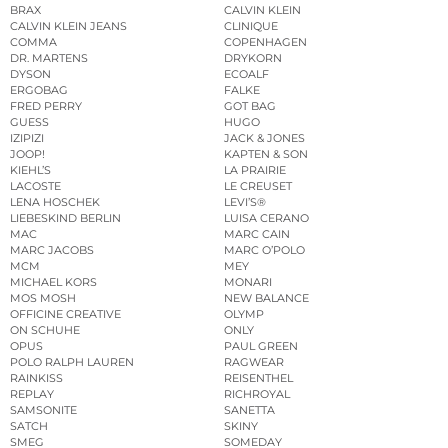
BRAX
CALVIN KLEIN
CALVIN KLEIN JEANS
CLINIQUE
COMMA
COPENHAGEN
DR. MARTENS
DRYKORN
DYSON
ECOALF
ERGOBAG
FALKE
FRED PERRY
GOT BAG
GUESS
HUGO
IZIPIZI
JACK & JONES
JOOP!
KAPTEN & SON
KIEHL’S
LA PRAIRIE
LACOSTE
LE CREUSET
LENA HOSCHEK
LEVI’S®
LIEBESKIND BERLIN
LUISA CERANO
MAC
MARC CAIN
MARC JACOBS
MARC O’POLO
MCM
MEY
MICHAEL KORS
MONARI
MOS MOSH
NEW BALANCE
OFFICINE CREATIVE
OLYMP
ON SCHUHE
ONLY
OPUS
PAUL GREEN
POLO RALPH LAUREN
RAGWEAR
RAINKISS
REISENTHEL
REPLAY
RICHROYAL
SAMSONITE
SANETTA
SATCH
SKINY
SMEG
SOMEDAY