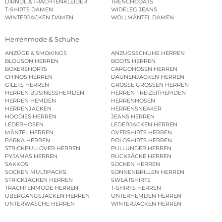
DIRNDL & TRACHTENKLEIDER
TRENCHCOATS
T-SHIRTS DAMEN
WIDELEG JEANS
WINTERJACKEN DAMEN
WOLLMÄNTEL DAMEN
Herrenmode & Schuhe
ANZÜGE & SMOKINGS
ANZUGSSCHUHE HERREN
BLOUSON HERREN
BOOTS HERREN
BOXERSHORTS
CARGOHOSEN HERREN
CHINOS HERREN
DAUNENJACKEN HERREN
GILETS HERREN
GROSSE GRÖSSEN HERREN
HERREN BUSINESSHEMDEN
HERREN FREIZEITHEMDEN
HERREN HEMDEN
HERRENHOSEN
HERRENJACKEN
HERRENSNEAKER
HOODIES HERREN
JEANS HERREN
LEDERHOSEN
LEDERJACKEN HERREN
MÄNTEL HERREN
OVERSHIRTS HERREN
PARKA HERREN
POLOSHIRTS HERREN
STRICKPULLOVER HERREN
PULLUNDER HERREN
PYJAMAS HERREN
RUCKSÄCKE HERREN
SAKKOS
SOCKEN HERREN
SOCKEN MULTIPACKS
SONNENBRILLEN HERREN
STRICKJACKEN HERREN
SWEATSHIRTS
TRACHTENMODE HERREN
T-SHIRTS HERREN
ÜBERGANGSJACKEN HERREN
UNTERHEMDEN HERREN
UNTERWÄSCHE HERREN
WINTERJACKEN HERREN