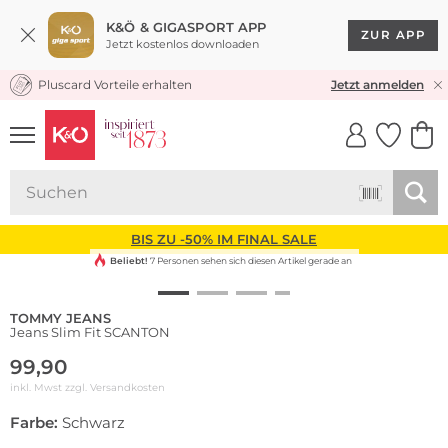
K&Ö & GIGASPORT APP
ZUR APP
Jetzt kostenlos downloaden
Pluscard Vorteile erhalten
KOSTENLOSER VERSAND* & RÜCKVERSAND
Jetzt anmelden
UNSERE APP
CLICK &
CLICK &
COLLECT
RESERVE
BIS ZU -50% IM FINAL SALE
Beliebt!
7 Personen sehen sich diesen Artikel gerade an
TOMMY JEANS
Jeans Slim Fit SCANTON
99,90
inkl. Mwst zzgl.
Versandkosten
Farbe:
Schwarz