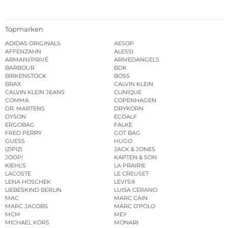
Topmarken
ADIDAS ORIGINALS
AESOP
AFFENZAHN
ALESSI
ARMANI/PRIVÉ
ARMEDANGELS
BARBOUR
BDK
BIRKENSTOCK
BOSS
BRAX
CALVIN KLEIN
CALVIN KLEIN JEANS
CLINIQUE
COMMA
COPENHAGEN
DR. MARTENS
DRYKORN
DYSON
ECOALF
ERGOBAG
FALKE
FRED PERRY
GOT BAG
GUESS
HUGO
IZIPIZI
JACK & JONES
JOOP!
KAPTEN & SON
KIEHL’S
LA PRAIRIE
LACOSTE
LE CREUSET
LENA HOSCHEK
LEVI’S®
LIEBESKIND BERLIN
LUISA CERANO
MAC
MARC CAIN
MARC JACOBS
MARC O’POLO
MCM
MEY
MICHAEL KORS
MONARI