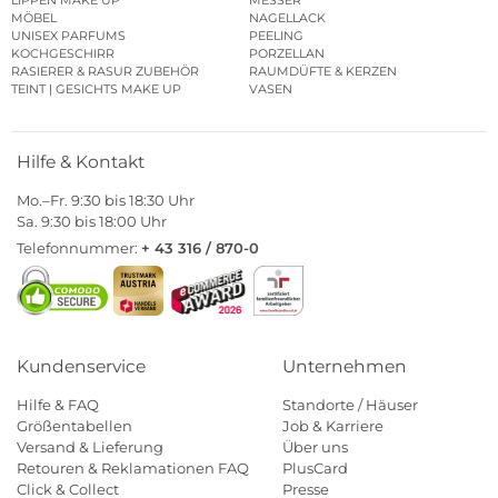
MÖBEL
NAGELLACK
UNISEX PARFUMS
PEELING
KOCHGESCHIRR
PORZELLAN
RASIERER & RASUR ZUBEHÖR
RAUMDÜFTE & KERZEN
TEINT | GESICHTS MAKE UP
VASEN
Hilfe & Kontakt
Mo.–Fr. 9:30 bis 18:30 Uhr
Sa. 9:30 bis 18:00 Uhr
Telefonnummer:
+ 43 316 / 870-0
Kundenservice
Unternehmen
Hilfe & FAQ
Standorte / Häuser
Größentabellen
Job & Karriere
Versand & Lieferung
Über uns
Retouren & Reklamationen FAQ
PlusCard
Click & Collect
Presse