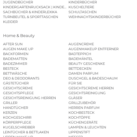
JUGENDBÜCHER
KINDERBÜCHER
KINDERGARTENRUCKSACK | KINDERGARTENBEUTEL
KUSCHELTIERE
SACHBÜCHER & KINDERLEXIKA
SCHULTASCHEN
TURNBEUTEL & SPORTTASCHEN
WEIHNACHTSKINDERBÜCHER
KLEIDER
Home & Beauty
AFTER SUN
AUGENCREME
AUGEN MAKE UP
AUGENMAKEUP ENTFERNER
BACKFORMEN
BADTEPPICH
BADEMATTEN
BADEMÄNTEL
BADEZIMMER
BEAUTY GESCHENKE
BESTECK
BETTDECKEN
BETTWÄSCHE
DAMEN PARFUM
DEO & DEODORANTS
DUSCHGEL & BADESCHAUM
GÄSTETÜCHER
FÜR SIE
GESICHTSCREME
GESICHTSCREME HERREN
GESICHTSPFLEGE
GESICHTSREINIGUNG
GESICHTSREINIGUNG HERREN
GLÄSER
GRILLER
GRILLZUBEHÖR
HANDTÜCHER
HERREN PARFUM
KERZEN
KOCHBESTECK
KOCHGESCHIRR
KOCHTÖPFE
KÖRPERPFLEGE
KÜCHENGERÄTE
KUGELSCHREIBER
LAMPEN & LEUCHTEN
LEINTÜCHER & BETTLAKEN
LIPPENSTIFT
LIPPEN MAKE UP
MESSER