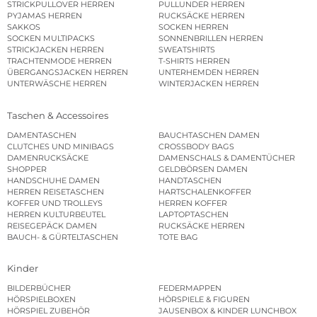
STRICKPULLOVER HERREN
PULLUNDER HERREN
PYJAMAS HERREN
RUCKSÄCKE HERREN
SAKKOS
SOCKEN HERREN
SOCKEN MULTIPACKS
SONNENBRILLEN HERREN
STRICKJACKEN HERREN
SWEATSHIRTS
TRACHTENMODE HERREN
T-SHIRTS HERREN
ÜBERGANGSJACKEN HERREN
UNTERHEMDEN HERREN
UNTERWÄSCHE HERREN
WINTERJACKEN HERREN
Taschen & Accessoires
DAMENTASCHEN
BAUCHTASCHEN DAMEN
CLUTCHES UND MINIBAGS
CROSSBODY BAGS
DAMENRUCKSÄCKE
DAMENSCHALS & DAMENTÜCHER
SHOPPER
GELDBÖRSEN DAMEN
HANDSCHUHE DAMEN
HANDTASCHEN
HERREN REISETASCHEN
HARTSCHALENKOFFER
KOFFER UND TROLLEYS
HERREN KOFFER
HERREN KULTURBEUTEL
LAPTOPTASCHEN
REISEGEPÄCK DAMEN
RUCKSÄCKE HERREN
BAUCH- & GÜRTELTASCHEN
TOTE BAG
Kinder
BILDERBÜCHER
FEDERMAPPEN
HÖRSPIELBOXEN
HÖRSPIELE & FIGUREN
HÖRSPIEL ZUBEHÖR
JAUSENBOX & KINDER LUNCHBOX