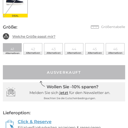
DEAL
Größe:
Größentabelle
Welche Größe passt mir?
41
42
43
44
45
46
Alternativen
Alternativen
Alternativen
Alternativen
Alternativen
Alternativen
AUSVERKAUFT
Wollen Sie -10% sparen?
Melden Sie sich
jetzt
für den Newsletter an.
Beachten Sie die Gutscheinbedingungen.
Lieferoption:
Click & Reserve
Filialverfügbarkeiten anzeigen & reservieren