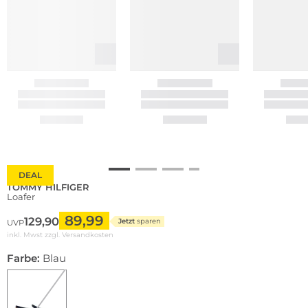
DEAL
TOMMY HILFIGER
Loafer
89,99
129,90
Jetzt
sparen
UVP
inkl. Mwst zzgl.
Versandkosten
Farbe:
Blau