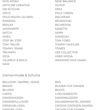
MOS MOSH
NEW BALANCE
OFFICINE CREATIVE
OLYMP
ON SCHUHE
ONLY
OPUS
PAUL GREEN
POLO RALPH LAUREN
RAGWEAR
RAINKISS
REISENTHEL
REPLAY
RICHROYAL
SAMSONITE
SANETTA
SATCH
SKINY
SMEG
SOMEDAY
STEP BY STEP
TOM FORD
TOM TAILOR
TOMMY HILFIGER
TOMMY JEANS
TONIES
TRIUMPH
VEE COLLECTIVE
VEJA
VERO MODA
VILLEROY & BOCH
WEEKEND MAX MARA
WMF
Damenmode & Schuhe
BALLOON / BARREL JEANS
BHS
BIKINIS
BLAZER FÜR DAMEN
BLUSEN
BOOTS
CAPES
CHELSEABOOTS
DAMENHOSEN
DAMENKLEIDER
DAMENPULLOVER
DAUNENMÄNTEL DAMEN
DIRNDLBLUSEN
GROSSE GRÖSSEN DAMEN
HEMDBLUSEN
JACKEN FÜR DAMEN