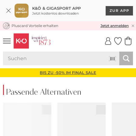
K&Ö & GIGASPORT APP
ZUR APP
Jetzt kostenlos downloaden
Pluscard Vorteile erhalten
KOSTENLOSER VERSAND* & RÜCKVERSAND
Jetzt anmelden
UNSERE APP
CLICK &
CLICK &
COLLECT
RESERVE
BIS ZU -50% IM FINAL SALE
Passende Alternativen