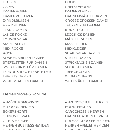
BLUSEN
BOOTS
CAPES
CHELSEABOOTS
DAMENHOSEN
DAMENKLEIDER
DAMENPULLOVER
DAUNENMÄNTEL DAMEN
DIRNDLBLUSEN
GROSSE GRÖSSEN DAMEN
HEMDBLUSEN
JACKEN FÜR DAMEN
JEANS DAMEN
KURZE RÖCKE
LANGE RÖCKE
LEGGINGS DAMEN
LOUNGEWEAR
MÄNTEL DAMEN
MARLENEHOSE
MAXIKLEIDER
MIDI RÖCKE
MIDIKLEIDER
RÖCKE
SHAPEWEAR DAMEN
SONNENBRILLEN DAMEN
STIEFEL DAMEN
STIEFELETTEN FÜR DAMEN
STRICKJACKEN DAMEN
SWEATSHIRTS FÜR DAMEN
SOCKEN DAMEN
DIRNDL & TRACHTENKLEIDER
TRENCHCOATS
T-SHIRTS DAMEN
WIDELEG JEANS
WINTERJACKEN DAMEN
WOLLMÄNTEL DAMEN
Herrenmode & Schuhe
ANZÜGE & SMOKINGS
ANZUGSSCHUHE HERREN
BLOUSON HERREN
BOOTS HERREN
BOXERSHORTS
CARGOHOSEN HERREN
CHINOS HERREN
DAUNENJACKEN HERREN
GILETS HERREN
GROSSE GRÖSSEN HERREN
HERREN BUSINESSHEMDEN
HERREN FREIZEITHEMDEN
HERREN HEMDEN
HERRENHOSEN