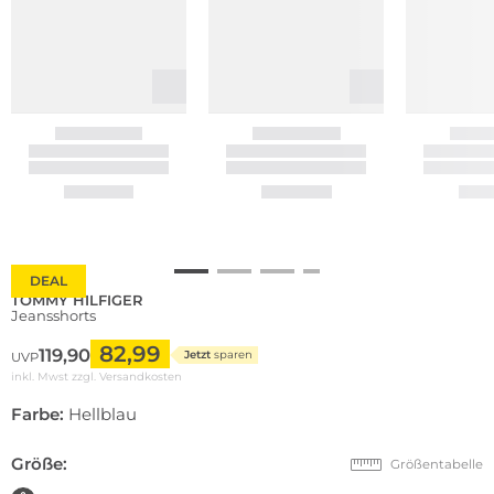
DEAL
TOMMY HILFIGER
Jeansshorts
82,99
119,90
Jetzt
sparen
UVP
inkl. Mwst zzgl.
Versandkosten
Farbe:
Hellblau
Größe:
Größentabelle