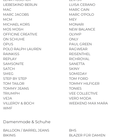
LIEBESKIND BERLIN
LUISA CERANO
MAC
MARC CAIN
MARC JACOBS
MARC O’POLO
MCM
MEY
MICHAEL KORS
MONARI
MOS MOSH
NEW BALANCE
OFFICINE CREATIVE
OLYMP
ON SCHUHE
ONLY
OPUS
PAUL GREEN
POLO RALPH LAUREN
RAGWEAR
RAINKISS
REISENTHEL
REPLAY
RICHROYAL
SAMSONITE
SANETTA
SATCH
SKINY
SMEG
SOMEDAY
STEP BY STEP
TOM FORD
TOM TAILOR
TOMMY HILFIGER
TOMMY JEANS
TONIES
TRIUMPH
VEE COLLECTIVE
VEJA
VERO MODA
VILLEROY & BOCH
WEEKEND MAX MARA
WMF
Damenmode & Schuhe
BALLOON / BARREL JEANS
BHS
BIKINIS
BLAZER FÜR DAMEN