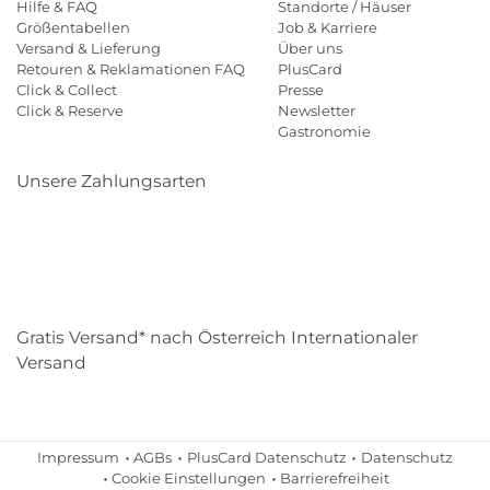
Hilfe & FAQ
Standorte / Häuser
Größentabellen
Job & Karriere
Versand & Lieferung
Über uns
Retouren & Reklamationen FAQ
PlusCard
Click & Collect
Presse
Click & Reserve
Newsletter
Gastronomie
Unsere Zahlungsarten
Klarna
Paypal
Mastercard
Visa
Diners
Eps
Shop
Applepay
Amazon
Gratis Versand* nach Österreich Internationaler
Versand
Impressum
AGBs
PlusCard Datenschutz
Datenschutz
Cookie Einstellungen
Barrierefreiheit