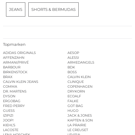
JEANS
SHORTS & BERMUDAS
Topmarken
ADIDAS ORIGINALS
AESOP
AFFENZAHN
ALESSI
ARMANI/PRIVÉ
ARMEDANGELS
BARBOUR
BDK
BIRKENSTOCK
BOSS
BRAX
CALVIN KLEIN
CALVIN KLEIN JEANS
CLINIQUE
COMMA
COPENHAGEN
DR. MARTENS
DRYKORN
DYSON
ECOALF
ERGOBAG
FALKE
FRED PERRY
GOT BAG
GUESS
HUGO
IZIPIZI
JACK & JONES
JOOP!
KAPTEN & SON
KIEHL’S
LA PRAIRIE
LACOSTE
LE CREUSET
LENA HOSCHEK
LEVI’S®