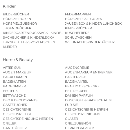
Kinder
BILDERBÜCHER
FEDERMAPPEN
HÖRSPIELBOXEN
HÖRSPIELE & FIGUREN
HÖRSPIEL ZUBEHÖR
JAUSENBOX & KINDER LUNCHBOX
JUGENDBÜCHER
KINDERBÜCHER
KINDERGARTENRUCKSACK | KINDERGARTENBEUTEL
KUSCHELTIERE
SACHBÜCHER & KINDERLEXIKA
SCHULTASCHEN
TURNBEUTEL & SPORTTASCHEN
WEIHNACHTSKINDERBÜCHER
KLEIDER
Home & Beauty
AFTER SUN
AUGENCREME
AUGEN MAKE UP
AUGENMAKEUP ENTFERNER
BACKFORMEN
BADTEPPICH
BADEMATTEN
BADEMÄNTEL
BADEZIMMER
BEAUTY GESCHENKE
BESTECK
BETTDECKEN
BETTWÄSCHE
DAMEN PARFUM
DEO & DEODORANTS
DUSCHGEL & BADESCHAUM
GÄSTETÜCHER
FÜR SIE
GESICHTSCREME
GESICHTSCREME HERREN
GESICHTSPFLEGE
GESICHTSREINIGUNG
GESICHTSREINIGUNG HERREN
GLÄSER
GRILLER
GRILLZUBEHÖR
HANDTÜCHER
HERREN PARFUM