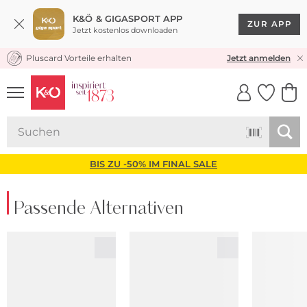
K&Ö & GIGASPORT APP
ZUR APP
Jetzt kostenlos downloaden
Pluscard Vorteile erhalten
KOSTENLOSER VERSAND* & RÜCKVERSAND
Jetzt anmelden
UNSERE APP
CLICK &
CLICK &
COLLECT
RESERVE
BIS ZU -50% IM FINAL SALE
Passende Alternativen