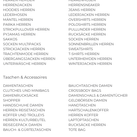
HERRENJACKEN
HERRENSNEAKER
HOODIES HERREN
JEANS HERREN
LEDERHOSEN
LEDERJACKEN HERREN
MÄNTEL HERREN
OVERSHIRTS HERREN
PARKA HERREN
POLOSHIRTS HERREN
STRICKPULLOVER HERREN
PULLUNDER HERREN
PYJAMAS HERREN
RUCKSÄCKE HERREN
SAKKOS
SOCKEN HERREN
SOCKEN MULTIPACKS
SONNENBRILLEN HERREN
STRICKJACKEN HERREN
SWEATSHIRTS
TRACHTENMODE HERREN
T-SHIRTS HERREN
ÜBERGANGSJACKEN HERREN
UNTERHEMDEN HERREN
UNTERWÄSCHE HERREN
WINTERJACKEN HERREN
Taschen & Accessoires
DAMENTASCHEN
BAUCHTASCHEN DAMEN
CLUTCHES UND MINIBAGS
CROSSBODY BAGS
DAMENRUCKSÄCKE
DAMENSCHALS & DAMENTÜCHER
SHOPPER
GELDBÖRSEN DAMEN
HANDSCHUHE DAMEN
HANDTASCHEN
HERREN REISETASCHEN
HARTSCHALENKOFFER
KOFFER UND TROLLEYS
HERREN KOFFER
HERREN KULTURBEUTEL
LAPTOPTASCHEN
REISEGEPÄCK DAMEN
RUCKSÄCKE HERREN
BAUCH- & GÜRTELTASCHEN
TOTE BAG