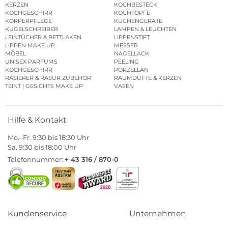
KERZEN
KOCHBESTECK
KOCHGESCHIRR
KOCHTÖPFE
KÖRPERPFLEGE
KÜCHENGERÄTE
KUGELSCHREIBER
LAMPEN & LEUCHTEN
LEINTÜCHER & BETTLAKEN
LIPPENSTIFT
LIPPEN MAKE UP
MESSER
MÖBEL
NAGELLACK
UNISEX PARFUMS
PEELING
KOCHGESCHIRR
PORZELLAN
RASIERER & RASUR ZUBEHÖR
RAUMDÜFTE & KERZEN
TEINT | GESICHTS MAKE UP
VASEN
Hilfe & Kontakt
Mo.–Fr. 9:30 bis 18:30 Uhr
Sa. 9:30 bis 18:00 Uhr
Telefonnummer:
+ 43 316 / 870-0
Kundenservice
Unternehmen