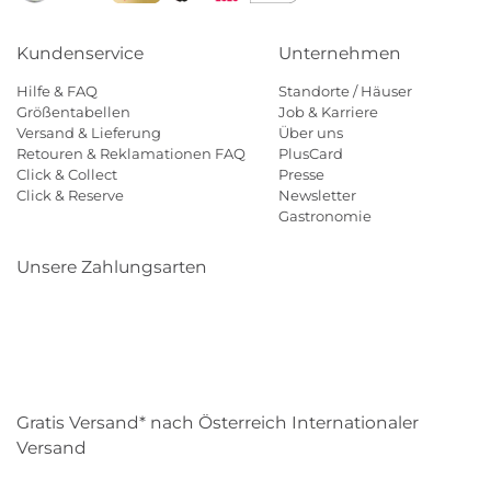
Kundenservice
Unternehmen
Hilfe & FAQ
Standorte / Häuser
Größentabellen
Job & Karriere
Versand & Lieferung
Über uns
Retouren & Reklamationen FAQ
PlusCard
Click & Collect
Presse
Click & Reserve
Newsletter
Gastronomie
Unsere Zahlungsarten
Klarna
Paypal
Mastercard
Visa
Diners
Eps
Shop
Applepay
Amazon
Gratis Versand* nach Österreich Internationaler
Versand