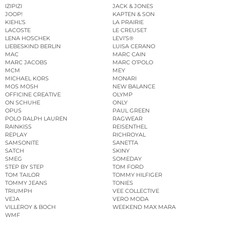
IZIPIZI
JACK & JONES
JOOP!
KAPTEN & SON
KIEHL’S
LA PRAIRIE
LACOSTE
LE CREUSET
LENA HOSCHEK
LEVI’S®
LIEBESKIND BERLIN
LUISA CERANO
MAC
MARC CAIN
MARC JACOBS
MARC O’POLO
MCM
MEY
MICHAEL KORS
MONARI
MOS MOSH
NEW BALANCE
OFFICINE CREATIVE
OLYMP
ON SCHUHE
ONLY
OPUS
PAUL GREEN
POLO RALPH LAUREN
RAGWEAR
RAINKISS
REISENTHEL
REPLAY
RICHROYAL
SAMSONITE
SANETTA
SATCH
SKINY
SMEG
SOMEDAY
STEP BY STEP
TOM FORD
TOM TAILOR
TOMMY HILFIGER
TOMMY JEANS
TONIES
TRIUMPH
VEE COLLECTIVE
VEJA
VERO MODA
VILLEROY & BOCH
WEEKEND MAX MARA
WMF