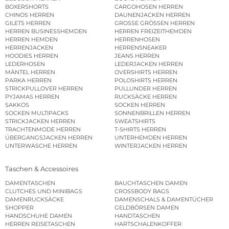
BOXERSHORTS
CARGOHOSEN HERREN
CHINOS HERREN
DAUNENJACKEN HERREN
GILETS HERREN
GROSSE GRÖSSEN HERREN
HERREN BUSINESSHEMDEN
HERREN FREIZEITHEMDEN
HERREN HEMDEN
HERRENHOSEN
HERRENJACKEN
HERRENSNEAKER
HOODIES HERREN
JEANS HERREN
LEDERHOSEN
LEDERJACKEN HERREN
MÄNTEL HERREN
OVERSHIRTS HERREN
PARKA HERREN
POLOSHIRTS HERREN
STRICKPULLOVER HERREN
PULLUNDER HERREN
PYJAMAS HERREN
RUCKSÄCKE HERREN
SAKKOS
SOCKEN HERREN
SOCKEN MULTIPACKS
SONNENBRILLEN HERREN
STRICKJACKEN HERREN
SWEATSHIRTS
TRACHTENMODE HERREN
T-SHIRTS HERREN
ÜBERGANGSJACKEN HERREN
UNTERHEMDEN HERREN
UNTERWÄSCHE HERREN
WINTERJACKEN HERREN
Taschen & Accessoires
DAMENTASCHEN
BAUCHTASCHEN DAMEN
CLUTCHES UND MINIBAGS
CROSSBODY BAGS
DAMENRUCKSÄCKE
DAMENSCHALS & DAMENTÜCHER
SHOPPER
GELDBÖRSEN DAMEN
HANDSCHUHE DAMEN
HANDTASCHEN
HERREN REISETASCHEN
HARTSCHALENKOFFER