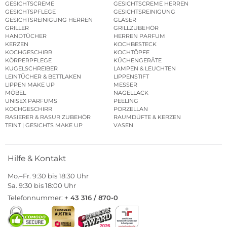
GESICHTSCREME
GESICHTSCREME HERREN
GESICHTSPFLEGE
GESICHTSREINIGUNG
GESICHTSREINIGUNG HERREN
GLÄSER
GRILLER
GRILLZUBEHÖR
HANDTÜCHER
HERREN PARFUM
KERZEN
KOCHBESTECK
KOCHGESCHIRR
KOCHTÖPFE
KÖRPERPFLEGE
KÜCHENGERÄTE
KUGELSCHREIBER
LAMPEN & LEUCHTEN
LEINTÜCHER & BETTLAKEN
LIPPENSTIFT
LIPPEN MAKE UP
MESSER
MÖBEL
NAGELLACK
UNISEX PARFUMS
PEELING
KOCHGESCHIRR
PORZELLAN
RASIERER & RASUR ZUBEHÖR
RAUMDÜFTE & KERZEN
TEINT | GESICHTS MAKE UP
VASEN
Hilfe & Kontakt
Mo.–Fr. 9:30 bis 18:30 Uhr
Sa. 9:30 bis 18:00 Uhr
Telefonnummer:
+ 43 316 / 870-0