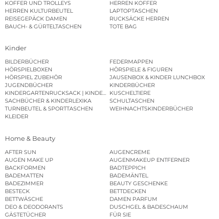
KOFFER UND TROLLEYS
HERREN KOFFER
HERREN KULTURBEUTEL
LAPTOPTASCHEN
REISEGEPÄCK DAMEN
RUCKSÄCKE HERREN
BAUCH- & GÜRTELTASCHEN
TOTE BAG
Kinder
BILDERBÜCHER
FEDERMAPPEN
HÖRSPIELBOXEN
HÖRSPIELE & FIGUREN
HÖRSPIEL ZUBEHÖR
JAUSENBOX & KINDER LUNCHBOX
JUGENDBÜCHER
KINDERBÜCHER
KINDERGARTENRUCKSACK | KINDERGARTENBEUTEL
KUSCHELTIERE
SACHBÜCHER & KINDERLEXIKA
SCHULTASCHEN
TURNBEUTEL & SPORTTASCHEN
WEIHNACHTSKINDERBÜCHER
KLEIDER
Home & Beauty
AFTER SUN
AUGENCREME
AUGEN MAKE UP
AUGENMAKEUP ENTFERNER
BACKFORMEN
BADTEPPICH
BADEMATTEN
BADEMÄNTEL
BADEZIMMER
BEAUTY GESCHENKE
BESTECK
BETTDECKEN
BETTWÄSCHE
DAMEN PARFUM
DEO & DEODORANTS
DUSCHGEL & BADESCHAUM
GÄSTETÜCHER
FÜR SIE