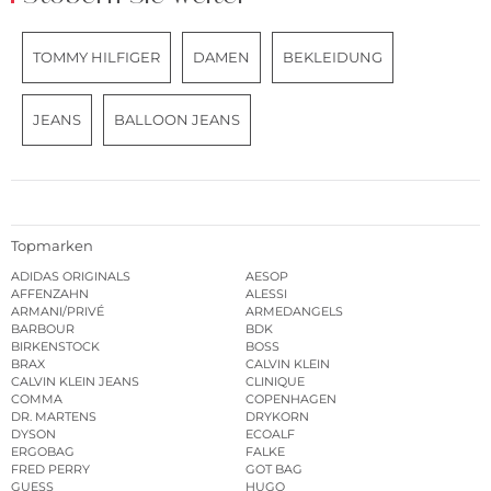
TOMMY HILFIGER
DAMEN
BEKLEIDUNG
JEANS
BALLOON JEANS
Topmarken
ADIDAS ORIGINALS
AESOP
AFFENZAHN
ALESSI
ARMANI/PRIVÉ
ARMEDANGELS
BARBOUR
BDK
BIRKENSTOCK
BOSS
BRAX
CALVIN KLEIN
CALVIN KLEIN JEANS
CLINIQUE
COMMA
COPENHAGEN
DR. MARTENS
DRYKORN
DYSON
ECOALF
ERGOBAG
FALKE
FRED PERRY
GOT BAG
GUESS
HUGO