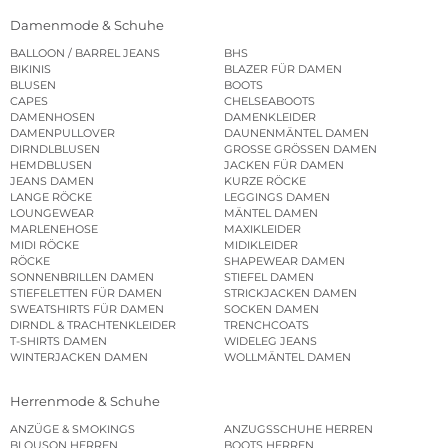
Damenmode & Schuhe
BALLOON / BARREL JEANS
BHS
BIKINIS
BLAZER FÜR DAMEN
BLUSEN
BOOTS
CAPES
CHELSEABOOTS
DAMENHOSEN
DAMENKLEIDER
DAMENPULLOVER
DAUNENMÄNTEL DAMEN
DIRNDLBLUSEN
GROSSE GRÖSSEN DAMEN
HEMDBLUSEN
JACKEN FÜR DAMEN
JEANS DAMEN
KURZE RÖCKE
LANGE RÖCKE
LEGGINGS DAMEN
LOUNGEWEAR
MÄNTEL DAMEN
MARLENEHOSE
MAXIKLEIDER
MIDI RÖCKE
MIDIKLEIDER
RÖCKE
SHAPEWEAR DAMEN
SONNENBRILLEN DAMEN
STIEFEL DAMEN
STIEFELETTEN FÜR DAMEN
STRICKJACKEN DAMEN
SWEATSHIRTS FÜR DAMEN
SOCKEN DAMEN
DIRNDL & TRACHTENKLEIDER
TRENCHCOATS
T-SHIRTS DAMEN
WIDELEG JEANS
WINTERJACKEN DAMEN
WOLLMÄNTEL DAMEN
Herrenmode & Schuhe
ANZÜGE & SMOKINGS
ANZUGSSCHUHE HERREN
BLOUSON HERREN
BOOTS HERREN