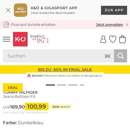
K&Ö & GIGASPORT APP
ZUR APP
Jetzt kostenlos downloaden
Pluscard Vorteile erhalten
KOSTENLOSER VERSAND* & RÜCKVERSAND
Jetzt anmelden
UNSERE APP
CLICK &
CLICK &
COLLECT
RESERVE
BIS ZU -50% IM FINAL SALE
Beliebt!
9 Personen sehen sich diesen Artikel gerade an
DEAL
TOMMY HILFIGER
Jeans Balloon Fit
100,99
169,90
Jetzt
sparen
UVP
inkl. Mwst zzgl.
Versandkosten
Farbe:
Dunkelblau