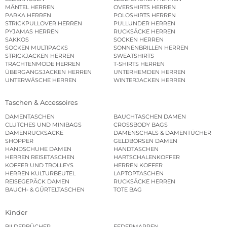
MÄNTEL HERREN
OVERSHIRTS HERREN
PARKA HERREN
POLOSHIRTS HERREN
STRICKPULLOVER HERREN
PULLUNDER HERREN
PYJAMAS HERREN
RUCKSÄCKE HERREN
SAKKOS
SOCKEN HERREN
SOCKEN MULTIPACKS
SONNENBRILLEN HERREN
STRICKJACKEN HERREN
SWEATSHIRTS
TRACHTENMODE HERREN
T-SHIRTS HERREN
ÜBERGANGSJACKEN HERREN
UNTERHEMDEN HERREN
UNTERWÄSCHE HERREN
WINTERJACKEN HERREN
Taschen & Accessoires
DAMENTASCHEN
BAUCHTASCHEN DAMEN
CLUTCHES UND MINIBAGS
CROSSBODY BAGS
DAMENRUCKSÄCKE
DAMENSCHALS & DAMENTÜCHER
SHOPPER
GELDBÖRSEN DAMEN
HANDSCHUHE DAMEN
HANDTASCHEN
HERREN REISETASCHEN
HARTSCHALENKOFFER
KOFFER UND TROLLEYS
HERREN KOFFER
HERREN KULTURBEUTEL
LAPTOPTASCHEN
REISEGEPÄCK DAMEN
RUCKSÄCKE HERREN
BAUCH- & GÜRTELTASCHEN
TOTE BAG
Kinder
BILDERBÜCHER
FEDERMAPPEN