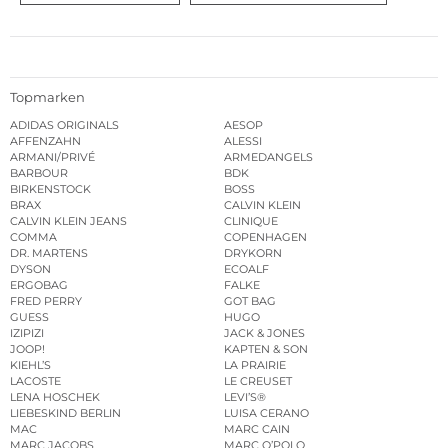
Topmarken
ADIDAS ORIGINALS
AESOP
AFFENZAHN
ALESSI
ARMANI/PRIVÉ
ARMEDANGELS
BARBOUR
BDK
BIRKENSTOCK
BOSS
BRAX
CALVIN KLEIN
CALVIN KLEIN JEANS
CLINIQUE
COMMA
COPENHAGEN
DR. MARTENS
DRYKORN
DYSON
ECOALF
ERGOBAG
FALKE
FRED PERRY
GOT BAG
GUESS
HUGO
IZIPIZI
JACK & JONES
JOOP!
KAPTEN & SON
KIEHL’S
LA PRAIRIE
LACOSTE
LE CREUSET
LENA HOSCHEK
LEVI’S®
LIEBESKIND BERLIN
LUISA CERANO
MAC
MARC CAIN
MARC JACOBS
MARC O’POLO