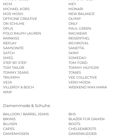
MCM
MEY
MICHAEL KORS
MONARI
MOS MOSH
NEW BALANCE
OFFICINE CREATIVE
OLYMP
ON SCHUHE
ONLY
OPUS
PAUL GREEN
POLO RALPH LAUREN
RAGWEAR
RAINKISS
REISENTHEL
REPLAY
RICHROYAL
SAMSONITE
SANETTA
SATCH
SKINY
SMEG
SOMEDAY
STEP BY STEP
TOM FORD
TOM TAILOR
TOMMY HILFIGER
TOMMY JEANS
TONIES
TRIUMPH
VEE COLLECTIVE
VEJA
VERO MODA
VILLEROY & BOCH
WEEKEND MAX MARA
WMF
Damenmode & Schuhe
BALLOON / BARREL JEANS
BHS
BIKINIS
BLAZER FÜR DAMEN
BLUSEN
BOOTS
CAPES
CHELSEABOOTS
DAMENHOSEN
DAMENKLEIDER