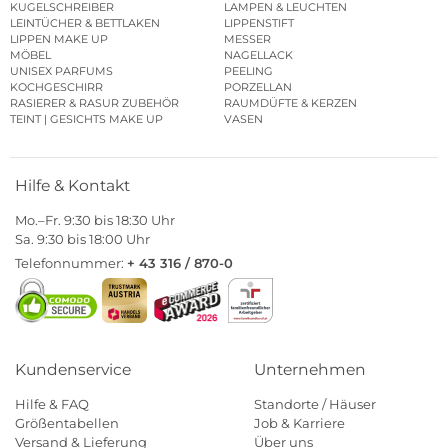
KUGELSCHREIBER
LAMPEN & LEUCHTEN
LEINTÜCHER & BETTLAKEN
LIPPENSTIFT
LIPPEN MAKE UP
MESSER
MÖBEL
NAGELLACK
UNISEX PARFUMS
PEELING
KOCHGESCHIRR
PORZELLAN
RASIERER & RASUR ZUBEHÖR
RAUMDÜFTE & KERZEN
TEINT | GESICHTS MAKE UP
VASEN
Hilfe & Kontakt
Mo.–Fr. 9:30 bis 18:30 Uhr
Sa. 9:30 bis 18:00 Uhr
Telefonnummer:
+ 43 316 / 870-0
Kundenservice
Unternehmen
Hilfe & FAQ
Standorte / Häuser
Größentabellen
Job & Karriere
Versand & Lieferung
Über uns