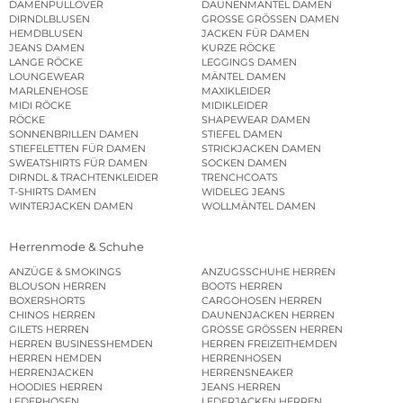
DAMENPULLOVER
DAUNENMÄNTEL DAMEN
DIRNDLBLUSEN
GROSSE GRÖSSEN DAMEN
HEMDBLUSEN
JACKEN FÜR DAMEN
JEANS DAMEN
KURZE RÖCKE
LANGE RÖCKE
LEGGINGS DAMEN
LOUNGEWEAR
MÄNTEL DAMEN
MARLENEHOSE
MAXIKLEIDER
MIDI RÖCKE
MIDIKLEIDER
RÖCKE
SHAPEWEAR DAMEN
SONNENBRILLEN DAMEN
STIEFEL DAMEN
STIEFELETTEN FÜR DAMEN
STRICKJACKEN DAMEN
SWEATSHIRTS FÜR DAMEN
SOCKEN DAMEN
DIRNDL & TRACHTENKLEIDER
TRENCHCOATS
T-SHIRTS DAMEN
WIDELEG JEANS
WINTERJACKEN DAMEN
WOLLMÄNTEL DAMEN
Herrenmode & Schuhe
ANZÜGE & SMOKINGS
ANZUGSSCHUHE HERREN
BLOUSON HERREN
BOOTS HERREN
BOXERSHORTS
CARGOHOSEN HERREN
CHINOS HERREN
DAUNENJACKEN HERREN
GILETS HERREN
GROSSE GRÖSSEN HERREN
HERREN BUSINESSHEMDEN
HERREN FREIZEITHEMDEN
HERREN HEMDEN
HERRENHOSEN
HERRENJACKEN
HERRENSNEAKER
HOODIES HERREN
JEANS HERREN
LEDERHOSEN
LEDERJACKEN HERREN