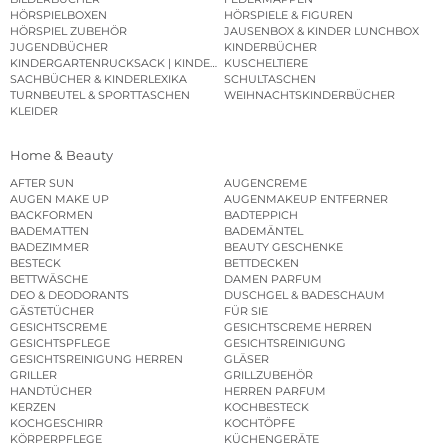
HÖRSPIELBOXEN
HÖRSPIELE & FIGUREN
HÖRSPIEL ZUBEHÖR
JAUSENBOX & KINDER LUNCHBOX
JUGENDBÜCHER
KINDERBÜCHER
KINDERGARTENRUCKSACK | KINDERGARTENBEUTEL
KUSCHELTIERE
SACHBÜCHER & KINDERLEXIKA
SCHULTASCHEN
TURNBEUTEL & SPORTTASCHEN
WEIHNACHTSKINDERBÜCHER
KLEIDER
Home & Beauty
AFTER SUN
AUGENCREME
AUGEN MAKE UP
AUGENMAKEUP ENTFERNER
BACKFORMEN
BADTEPPICH
BADEMATTEN
BADEMÄNTEL
BADEZIMMER
BEAUTY GESCHENKE
BESTECK
BETTDECKEN
BETTWÄSCHE
DAMEN PARFUM
DEO & DEODORANTS
DUSCHGEL & BADESCHAUM
GÄSTETÜCHER
FÜR SIE
GESICHTSCREME
GESICHTSCREME HERREN
GESICHTSPFLEGE
GESICHTSREINIGUNG
GESICHTSREINIGUNG HERREN
GLÄSER
GRILLER
GRILLZUBEHÖR
HANDTÜCHER
HERREN PARFUM
KERZEN
KOCHBESTECK
KOCHGESCHIRR
KOCHTÖPFE
KÖRPERPFLEGE
KÜCHENGERÄTE