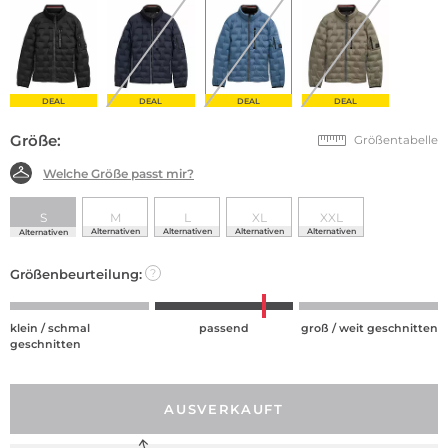
DEAL
DEAL
DEAL
DEAL
Größe:
Größentabelle
Welche Größe passt mir?
S
M
L
XL
XXL
Alternativen
Alternativen
Alternativen
Alternativen
Alternativen
Größenbeurteilung:
?
klein / schmal
passend
groß / weit geschnitten
geschnitten
AUSVERKAUFT