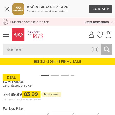
K&Ö & GIGASPORT APP
ZUR APP
Jetzt kostenlos downloaden
Pluscard Vorteile erhalten
KOSTENLOSER VERSAND* & RÜCKVERSAND
Jetzt anmelden
UNSERE APP
CLICK &
CLICK &
COLLECT
RESERVE
BIS ZU -50% IM FINAL SALE
DEAL
TOM TAILOR
Leichtsteppjacke
83,99
139,99
Jetzt
sparen
UVP
inkl. Mwst zzgl.
Versandkosten
Farbe:
Blau