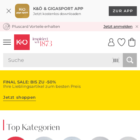
K&Ö & GIGASPORT APP
ZUR APP
Jetzt kostenlos downloaden
Pluscard Vorteile erhalten
KOSTENLOSER VERSAND* & RÜCKVERSAND
Jetzt anmelden
UNSERE APP
CLICK &
CLICK &
COLLECT
RESERVE
FINAL SALE: BIS ZU -50%
Ihre Lieblingsartikel zum besten Preis
Jetzt shoppen
Top Kategorien