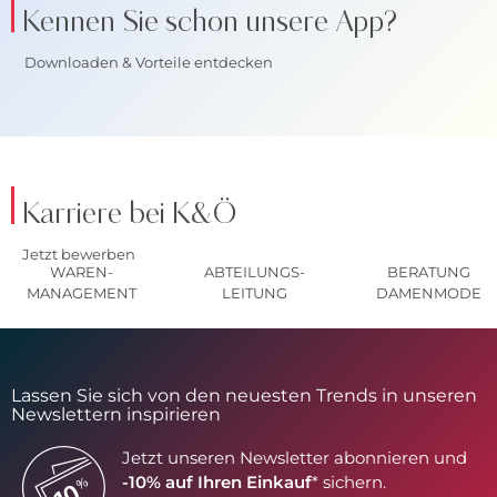
Kennen Sie schon unsere App?
Downloaden & Vorteile entdecken
Karriere bei K&Ö
Jetzt bewerben
WAREN-
ABTEILUNGS-
BERATUNG
MANAGEMENT
LEITUNG
DAMENMODE
Lassen Sie sich von den neuesten Trends in unseren
Newslettern inspirieren
Jetzt unseren Newsletter abonnieren und
-10% auf Ihren Einkauf
* sichern.