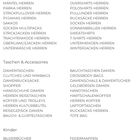
MÄNTEL HERREN
OVERSHIRTS HERREN
PARKA HERREN
POLOSHIRTS HERREN
STRICKPULLOVER HERREN
PULLUNDER HERREN
PYJAMAS HERREN
RUCKSÄCKE HERREN
SAKKOS
SOCKEN HERREN
SOCKEN MULTIPACKS
SONNENBRILLEN HERREN
STRICKJACKEN HERREN
SWEATSHIRTS
TRACHTENMODE HERREN
T-SHIRTS HERREN
ÜBERGANGSJACKEN HERREN
UNTERHEMDEN HERREN
UNTERWÄSCHE HERREN
WINTERJACKEN HERREN
Taschen & Accessoires
DAMENTASCHEN
BAUCHTASCHEN DAMEN
CLUTCHES UND MINIBAGS
CROSSBODY BAGS
DAMENRUCKSÄCKE
DAMENSCHALS & DAMENTÜCHER
SHOPPER
GELDBÖRSEN DAMEN
HANDSCHUHE DAMEN
HANDTASCHEN
HERREN REISETASCHEN
HARTSCHALENKOFFER
KOFFER UND TROLLEYS
HERREN KOFFER
HERREN KULTURBEUTEL
LAPTOPTASCHEN
REISEGEPÄCK DAMEN
RUCKSÄCKE HERREN
BAUCH- & GÜRTELTASCHEN
TOTE BAG
Kinder
BILDERBÜCHER
FEDERMAPPEN