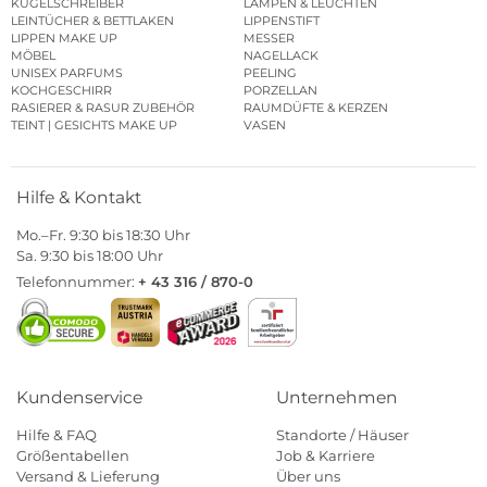
KUGELSCHREIBER
LAMPEN & LEUCHTEN
LEINTÜCHER & BETTLAKEN
LIPPENSTIFT
LIPPEN MAKE UP
MESSER
MÖBEL
NAGELLACK
UNISEX PARFUMS
PEELING
KOCHGESCHIRR
PORZELLAN
RASIERER & RASUR ZUBEHÖR
RAUMDÜFTE & KERZEN
TEINT | GESICHTS MAKE UP
VASEN
Hilfe & Kontakt
Mo.–Fr. 9:30 bis 18:30 Uhr
Sa. 9:30 bis 18:00 Uhr
Telefonnummer:
+ 43 316 / 870-0
Kundenservice
Unternehmen
Hilfe & FAQ
Standorte / Häuser
Größentabellen
Job & Karriere
Versand & Lieferung
Über uns