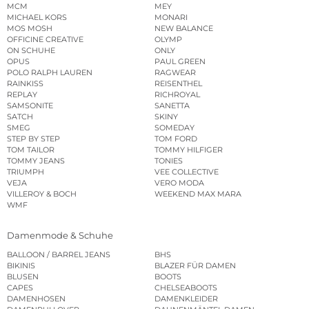
MCM
MEY
MICHAEL KORS
MONARI
MOS MOSH
NEW BALANCE
OFFICINE CREATIVE
OLYMP
ON SCHUHE
ONLY
OPUS
PAUL GREEN
POLO RALPH LAUREN
RAGWEAR
RAINKISS
REISENTHEL
REPLAY
RICHROYAL
SAMSONITE
SANETTA
SATCH
SKINY
SMEG
SOMEDAY
STEP BY STEP
TOM FORD
TOM TAILOR
TOMMY HILFIGER
TOMMY JEANS
TONIES
TRIUMPH
VEE COLLECTIVE
VEJA
VERO MODA
VILLEROY & BOCH
WEEKEND MAX MARA
WMF
Damenmode & Schuhe
BALLOON / BARREL JEANS
BHS
BIKINIS
BLAZER FÜR DAMEN
BLUSEN
BOOTS
CAPES
CHELSEABOOTS
DAMENHOSEN
DAMENKLEIDER