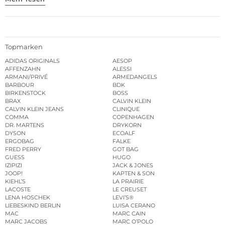
Topmarken
ADIDAS ORIGINALS
AESOP
AFFENZAHN
ALESSI
ARMANI/PRIVÉ
ARMEDANGELS
BARBOUR
BDK
BIRKENSTOCK
BOSS
BRAX
CALVIN KLEIN
CALVIN KLEIN JEANS
CLINIQUE
COMMA
COPENHAGEN
DR. MARTENS
DRYKORN
DYSON
ECOALF
ERGOBAG
FALKE
FRED PERRY
GOT BAG
GUESS
HUGO
IZIPIZI
JACK & JONES
JOOP!
KAPTEN & SON
KIEHL’S
LA PRAIRIE
LACOSTE
LE CREUSET
LENA HOSCHEK
LEVI’S®
LIEBESKIND BERLIN
LUISA CERANO
MAC
MARC CAIN
MARC JACOBS
MARC O’POLO