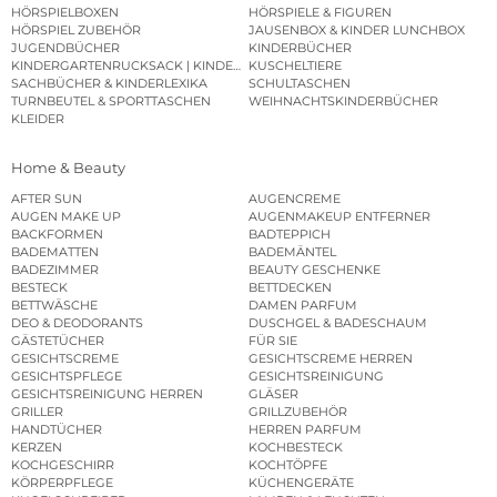
HÖRSPIELBOXEN
HÖRSPIELE & FIGUREN
HÖRSPIEL ZUBEHÖR
JAUSENBOX & KINDER LUNCHBOX
JUGENDBÜCHER
KINDERBÜCHER
KINDERGARTENRUCKSACK | KINDERGARTENBEUTEL
KUSCHELTIERE
SACHBÜCHER & KINDERLEXIKA
SCHULTASCHEN
TURNBEUTEL & SPORTTASCHEN
WEIHNACHTSKINDERBÜCHER
KLEIDER
Home & Beauty
AFTER SUN
AUGENCREME
AUGEN MAKE UP
AUGENMAKEUP ENTFERNER
BACKFORMEN
BADTEPPICH
BADEMATTEN
BADEMÄNTEL
BADEZIMMER
BEAUTY GESCHENKE
BESTECK
BETTDECKEN
BETTWÄSCHE
DAMEN PARFUM
DEO & DEODORANTS
DUSCHGEL & BADESCHAUM
GÄSTETÜCHER
FÜR SIE
GESICHTSCREME
GESICHTSCREME HERREN
GESICHTSPFLEGE
GESICHTSREINIGUNG
GESICHTSREINIGUNG HERREN
GLÄSER
GRILLER
GRILLZUBEHÖR
HANDTÜCHER
HERREN PARFUM
KERZEN
KOCHBESTECK
KOCHGESCHIRR
KOCHTÖPFE
KÖRPERPFLEGE
KÜCHENGERÄTE