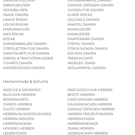
DAMENPULLOVER
DAUNENMÄNTEL DAMEN
DIRNDLBLUSEN
GROSSE GRÖSSEN DAMEN
HEMDBLUSEN
JACKEN FÜR DAMEN
JEANS DAMEN
KURZE RÖCKE
LANGE RÖCKE
LEGGINGS DAMEN
LOUNGEWEAR
MÄNTEL DAMEN
MARLENEHOSE
MAXIKLEIDER
MIDI RÖCKE
MIDIKLEIDER
RÖCKE
SHAPEWEAR DAMEN
SONNENBRILLEN DAMEN
STIEFEL DAMEN
STIEFELETTEN FÜR DAMEN
STRICKJACKEN DAMEN
SWEATSHIRTS FÜR DAMEN
SOCKEN DAMEN
DIRNDL & TRACHTENKLEIDER
TRENCHCOATS
T-SHIRTS DAMEN
WIDELEG JEANS
WINTERJACKEN DAMEN
WOLLMÄNTEL DAMEN
Herrenmode & Schuhe
ANZÜGE & SMOKINGS
ANZUGSSCHUHE HERREN
BLOUSON HERREN
BOOTS HERREN
BOXERSHORTS
CARGOHOSEN HERREN
CHINOS HERREN
DAUNENJACKEN HERREN
GILETS HERREN
GROSSE GRÖSSEN HERREN
HERREN BUSINESSHEMDEN
HERREN FREIZEITHEMDEN
HERREN HEMDEN
HERRENHOSEN
HERRENJACKEN
HERRENSNEAKER
HOODIES HERREN
JEANS HERREN
LEDERHOSEN
LEDERJACKEN HERREN