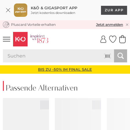
K&Ö & GIGASPORT APP
ZUR APP
Jetzt kostenlos downloaden
Pluscard Vorteile erhalten
KOSTENLOSER VERSAND* & RÜCKVERSAND
Jetzt anmelden
UNSERE APP
CLICK &
CLICK &
COLLECT
RESERVE
BIS ZU -50% IM FINAL SALE
Passende Alternativen