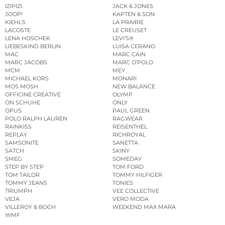
IZIPIZI
JACK & JONES
JOOP!
KAPTEN & SON
KIEHL’S
LA PRAIRIE
LACOSTE
LE CREUSET
LENA HOSCHEK
LEVI’S®
LIEBESKIND BERLIN
LUISA CERANO
MAC
MARC CAIN
MARC JACOBS
MARC O’POLO
MCM
MEY
MICHAEL KORS
MONARI
MOS MOSH
NEW BALANCE
OFFICINE CREATIVE
OLYMP
ON SCHUHE
ONLY
OPUS
PAUL GREEN
POLO RALPH LAUREN
RAGWEAR
RAINKISS
REISENTHEL
REPLAY
RICHROYAL
SAMSONITE
SANETTA
SATCH
SKINY
SMEG
SOMEDAY
STEP BY STEP
TOM FORD
TOM TAILOR
TOMMY HILFIGER
TOMMY JEANS
TONIES
TRIUMPH
VEE COLLECTIVE
VEJA
VERO MODA
VILLEROY & BOCH
WEEKEND MAX MARA
WMF