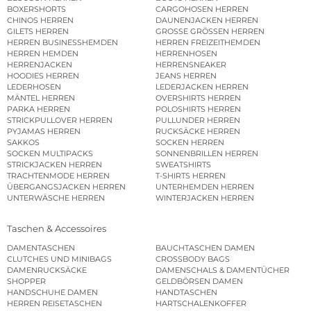
BOXERSHORTS
CARGOHOSEN HERREN
CHINOS HERREN
DAUNENJACKEN HERREN
GILETS HERREN
GROSSE GRÖSSEN HERREN
HERREN BUSINESSHEMDEN
HERREN FREIZEITHEMDEN
HERREN HEMDEN
HERRENHOSEN
HERRENJACKEN
HERRENSNEAKER
HOODIES HERREN
JEANS HERREN
LEDERHOSEN
LEDERJACKEN HERREN
MÄNTEL HERREN
OVERSHIRTS HERREN
PARKA HERREN
POLOSHIRTS HERREN
STRICKPULLOVER HERREN
PULLUNDER HERREN
PYJAMAS HERREN
RUCKSÄCKE HERREN
SAKKOS
SOCKEN HERREN
SOCKEN MULTIPACKS
SONNENBRILLEN HERREN
STRICKJACKEN HERREN
SWEATSHIRTS
TRACHTENMODE HERREN
T-SHIRTS HERREN
ÜBERGANGSJACKEN HERREN
UNTERHEMDEN HERREN
UNTERWÄSCHE HERREN
WINTERJACKEN HERREN
Taschen & Accessoires
DAMENTASCHEN
BAUCHTASCHEN DAMEN
CLUTCHES UND MINIBAGS
CROSSBODY BAGS
DAMENRUCKSÄCKE
DAMENSCHALS & DAMENTÜCHER
SHOPPER
GELDBÖRSEN DAMEN
HANDSCHUHE DAMEN
HANDTASCHEN
HERREN REISETASCHEN
HARTSCHALENKOFFER