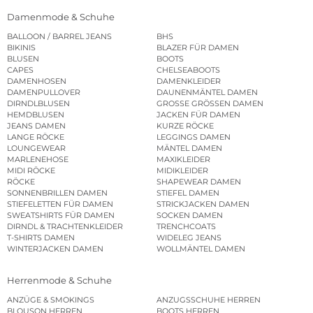
Damenmode & Schuhe
BALLOON / BARREL JEANS
BHS
BIKINIS
BLAZER FÜR DAMEN
BLUSEN
BOOTS
CAPES
CHELSEABOOTS
DAMENHOSEN
DAMENKLEIDER
DAMENPULLOVER
DAUNENMÄNTEL DAMEN
DIRNDLBLUSEN
GROSSE GRÖSSEN DAMEN
HEMDBLUSEN
JACKEN FÜR DAMEN
JEANS DAMEN
KURZE RÖCKE
LANGE RÖCKE
LEGGINGS DAMEN
LOUNGEWEAR
MÄNTEL DAMEN
MARLENEHOSE
MAXIKLEIDER
MIDI RÖCKE
MIDIKLEIDER
RÖCKE
SHAPEWEAR DAMEN
SONNENBRILLEN DAMEN
STIEFEL DAMEN
STIEFELETTEN FÜR DAMEN
STRICKJACKEN DAMEN
SWEATSHIRTS FÜR DAMEN
SOCKEN DAMEN
DIRNDL & TRACHTENKLEIDER
TRENCHCOATS
T-SHIRTS DAMEN
WIDELEG JEANS
WINTERJACKEN DAMEN
WOLLMÄNTEL DAMEN
Herrenmode & Schuhe
ANZÜGE & SMOKINGS
ANZUGSSCHUHE HERREN
BLOUSON HERREN
BOOTS HERREN