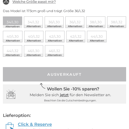
Welche Größe passt mir?
Das Model ist 173cm groß und trägt Größe 36/L32
34/L30
34/L32
36/L30
36/L32
38/L30
38/L32
Alternativen
Alternativen
Alternativen
Alternativen
Alternativen
Alternativen
40/L30
40/L32
42/L30
42/L32
44/L30
Alternativen
Alternativen
Alternativen
Alternativen
Alternativen
44/L32
46/L30
46/L32
Alternativen
Alternativen
Alternativen
AUSVERKAUFT
Wollen Sie -10% sparen?
Melden Sie sich
jetzt
für den Newsletter an.
Beachten Sie die Gutscheinbedingungen.
Lieferoption:
Click & Reserve