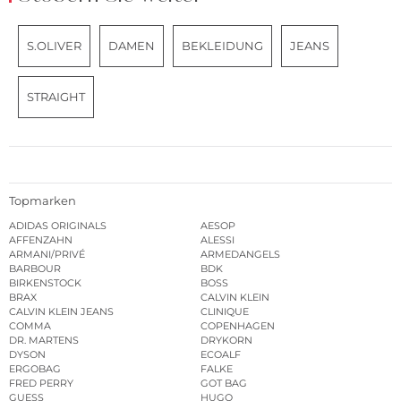
S.OLIVER
DAMEN
BEKLEIDUNG
JEANS
STRAIGHT
Topmarken
ADIDAS ORIGINALS
AESOP
AFFENZAHN
ALESSI
ARMANI/PRIVÉ
ARMEDANGELS
BARBOUR
BDK
BIRKENSTOCK
BOSS
BRAX
CALVIN KLEIN
CALVIN KLEIN JEANS
CLINIQUE
COMMA
COPENHAGEN
DR. MARTENS
DRYKORN
DYSON
ECOALF
ERGOBAG
FALKE
FRED PERRY
GOT BAG
GUESS
HUGO