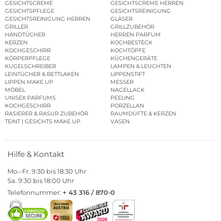
GESICHTSCREME
GESICHTSCREME HERREN
GESICHTSPFLEGE
GESICHTSREINIGUNG
GESICHTSREINIGUNG HERREN
GLÄSER
GRILLER
GRILLZUBEHÖR
HANDTÜCHER
HERREN PARFUM
KERZEN
KOCHBESTECK
KOCHGESCHIRR
KOCHTÖPFE
KÖRPERPFLEGE
KÜCHENGERÄTE
KUGELSCHREIBER
LAMPEN & LEUCHTEN
LEINTÜCHER & BETTLAKEN
LIPPENSTIFT
LIPPEN MAKE UP
MESSER
MÖBEL
NAGELLACK
UNISEX PARFUMS
PEELING
KOCHGESCHIRR
PORZELLAN
RASIERER & RASUR ZUBEHÖR
RAUMDÜFTE & KERZEN
TEINT | GESICHTS MAKE UP
VASEN
Hilfe & Kontakt
Mo.–Fr. 9:30 bis 18:30 Uhr
Sa. 9:30 bis 18:00 Uhr
Telefonnummer:
+ 43 316 / 870-0