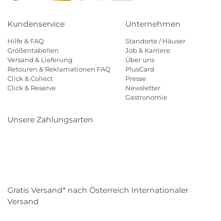
Kundenservice
Unternehmen
Hilfe & FAQ
Standorte / Häuser
Größentabellen
Job & Karriere
Versand & Lieferung
Über uns
Retouren & Reklamationen FAQ
PlusCard
Click & Collect
Presse
Click & Reserve
Newsletter
Gastronomie
Unsere Zahlungsarten
Klarna
Paypal
Mastercard
Visa
Diners
Eps
Shop
Applepay
Amazon
Gratis Versand* nach Österreich Internationaler
Versand