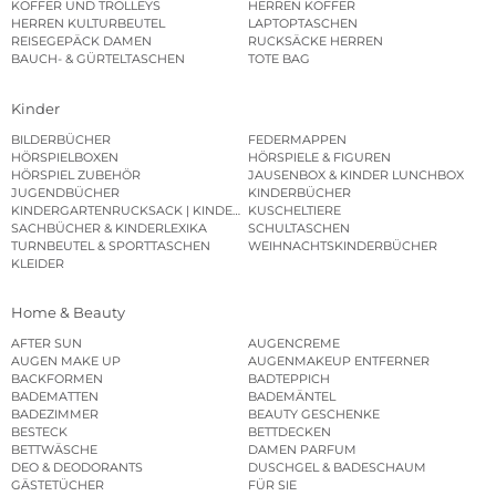
KOFFER UND TROLLEYS
HERREN KOFFER
HERREN KULTURBEUTEL
LAPTOPTASCHEN
REISEGEPÄCK DAMEN
RUCKSÄCKE HERREN
BAUCH- & GÜRTELTASCHEN
TOTE BAG
Kinder
BILDERBÜCHER
FEDERMAPPEN
HÖRSPIELBOXEN
HÖRSPIELE & FIGUREN
HÖRSPIEL ZUBEHÖR
JAUSENBOX & KINDER LUNCHBOX
JUGENDBÜCHER
KINDERBÜCHER
KINDERGARTENRUCKSACK | KINDERGARTENBEUTEL
KUSCHELTIERE
SACHBÜCHER & KINDERLEXIKA
SCHULTASCHEN
TURNBEUTEL & SPORTTASCHEN
WEIHNACHTSKINDERBÜCHER
KLEIDER
Home & Beauty
AFTER SUN
AUGENCREME
AUGEN MAKE UP
AUGENMAKEUP ENTFERNER
BACKFORMEN
BADTEPPICH
BADEMATTEN
BADEMÄNTEL
BADEZIMMER
BEAUTY GESCHENKE
BESTECK
BETTDECKEN
BETTWÄSCHE
DAMEN PARFUM
DEO & DEODORANTS
DUSCHGEL & BADESCHAUM
GÄSTETÜCHER
FÜR SIE