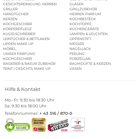
GESICHTSREINIGUNG HERREN
GLÄSER
GRILLER
GRILLZUBEHÖR
HANDTÜCHER
HERREN PARFUM
KERZEN
KOCHBESTECK
KOCHGESCHIRR
KOCHTÖPFE
KÖRPERPFLEGE
KÜCHENGERÄTE
KUGELSCHREIBER
LAMPEN & LEUCHTEN
LEINTÜCHER & BETTLAKEN
LIPPENSTIFT
LIPPEN MAKE UP
MESSER
MÖBEL
NAGELLACK
UNISEX PARFUMS
PEELING
KOCHGESCHIRR
PORZELLAN
RASIERER & RASUR ZUBEHÖR
RAUMDÜFTE & KERZEN
TEINT | GESICHTS MAKE UP
VASEN
Hilfe & Kontakt
Mo.–Fr. 9:30 bis 18:30 Uhr
Sa. 9:30 bis 18:00 Uhr
Telefonnummer:
+ 43 316 / 870-0