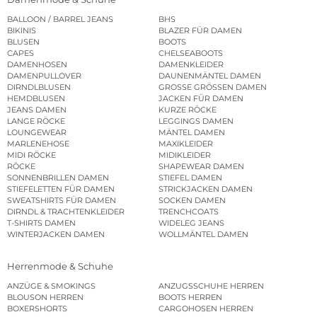
BALLOON / BARREL JEANS
BHS
BIKINIS
BLAZER FÜR DAMEN
BLUSEN
BOOTS
CAPES
CHELSEABOOTS
DAMENHOSEN
DAMENKLEIDER
DAMENPULLOVER
DAUNENMÄNTEL DAMEN
DIRNDLBLUSEN
GROSSE GRÖSSEN DAMEN
HEMDBLUSEN
JACKEN FÜR DAMEN
JEANS DAMEN
KURZE RÖCKE
LANGE RÖCKE
LEGGINGS DAMEN
LOUNGEWEAR
MÄNTEL DAMEN
MARLENEHOSE
MAXIKLEIDER
MIDI RÖCKE
MIDIKLEIDER
RÖCKE
SHAPEWEAR DAMEN
SONNENBRILLEN DAMEN
STIEFEL DAMEN
STIEFELETTEN FÜR DAMEN
STRICKJACKEN DAMEN
SWEATSHIRTS FÜR DAMEN
SOCKEN DAMEN
DIRNDL & TRACHTENKLEIDER
TRENCHCOATS
T-SHIRTS DAMEN
WIDELEG JEANS
WINTERJACKEN DAMEN
WOLLMÄNTEL DAMEN
Herrenmode & Schuhe
ANZÜGE & SMOKINGS
ANZUGSSCHUHE HERREN
BLOUSON HERREN
BOOTS HERREN
BOXERSHORTS
CARGOHOSEN HERREN