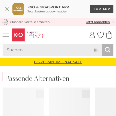
K&Ö & GIGASPORT APP
ZUR APP
Jetzt kostenlos downloaden
Pluscard Vorteile erhalten
KOSTENLOSER VERSAND* & RÜCKVERSAND
Jetzt anmelden
UNSERE APP
CLICK &
CLICK &
COLLECT
RESERVE
BIS ZU -50% IM FINAL SALE
Passende Alternativen