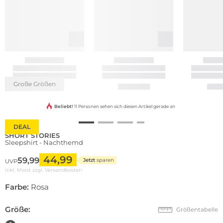
Große Größen
Beliebt!
11 Personen sehen sich diesen Artikel gerade an
DEAL
SHORT STORIES
Sleepshirt - Nachthemd
44,99
59,99
Jetzt
sparen
UVP
inkl. Mwst zzgl.
Versandkosten
Farbe:
Rosa
Größe:
Größentabelle