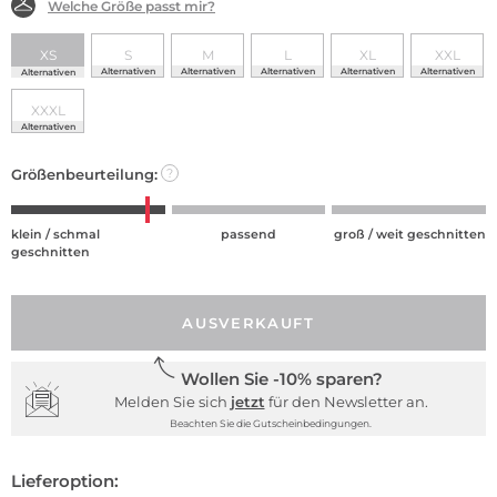
Welche Größe passt mir?
XS
S
M
L
XL
XXL
Alternativen
Alternativen
Alternativen
Alternativen
Alternativen
Alternativen
XXXL
Alternativen
Größenbeurteilung:
?
klein / schmal
passend
groß / weit geschnitten
geschnitten
AUSVERKAUFT
Wollen Sie -10% sparen?
Melden Sie sich
jetzt
für den Newsletter an.
Beachten Sie die Gutscheinbedingungen.
Lieferoption: