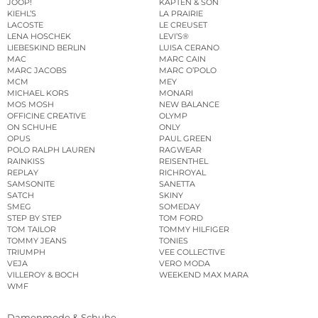
JOOP!
KAPTEN & SON
KIEHL’S
LA PRAIRIE
LACOSTE
LE CREUSET
LENA HOSCHEK
LEVI’S®
LIEBESKIND BERLIN
LUISA CERANO
MAC
MARC CAIN
MARC JACOBS
MARC O’POLO
MCM
MEY
MICHAEL KORS
MONARI
MOS MOSH
NEW BALANCE
OFFICINE CREATIVE
OLYMP
ON SCHUHE
ONLY
OPUS
PAUL GREEN
POLO RALPH LAUREN
RAGWEAR
RAINKISS
REISENTHEL
REPLAY
RICHROYAL
SAMSONITE
SANETTA
SATCH
SKINY
SMEG
SOMEDAY
STEP BY STEP
TOM FORD
TOM TAILOR
TOMMY HILFIGER
TOMMY JEANS
TONIES
TRIUMPH
VEE COLLECTIVE
VEJA
VERO MODA
VILLEROY & BOCH
WEEKEND MAX MARA
WMF
Damenmode & Schuhe