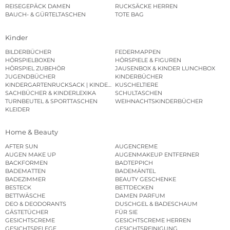
REISEGEPÄCK DAMEN
RUCKSÄCKE HERREN
BAUCH- & GÜRTELTASCHEN
TOTE BAG
Kinder
BILDERBÜCHER
FEDERMAPPEN
HÖRSPIELBOXEN
HÖRSPIELE & FIGUREN
HÖRSPIEL ZUBEHÖR
JAUSENBOX & KINDER LUNCHBOX
JUGENDBÜCHER
KINDERBÜCHER
KINDERGARTENRUCKSACK | KINDERGARTENBEUTEL
KUSCHELTIERE
SACHBÜCHER & KINDERLEXIKA
SCHULTASCHEN
TURNBEUTEL & SPORTTASCHEN
WEIHNACHTSKINDERBÜCHER
KLEIDER
Home & Beauty
AFTER SUN
AUGENCREME
AUGEN MAKE UP
AUGENMAKEUP ENTFERNER
BACKFORMEN
BADTEPPICH
BADEMATTEN
BADEMÄNTEL
BADEZIMMER
BEAUTY GESCHENKE
BESTECK
BETTDECKEN
BETTWÄSCHE
DAMEN PARFUM
DEO & DEODORANTS
DUSCHGEL & BADESCHAUM
GÄSTETÜCHER
FÜR SIE
GESICHTSCREME
GESICHTSCREME HERREN
GESICHTSPFLEGE
GESICHTSREINIGUNG