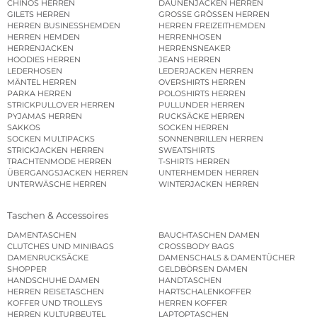
CHINOS HERREN
DAUNENJACKEN HERREN
GILETS HERREN
GROSSE GRÖSSEN HERREN
HERREN BUSINESSHEMDEN
HERREN FREIZEITHEMDEN
HERREN HEMDEN
HERRENHOSEN
HERRENJACKEN
HERRENSNEAKER
HOODIES HERREN
JEANS HERREN
LEDERHOSEN
LEDERJACKEN HERREN
MÄNTEL HERREN
OVERSHIRTS HERREN
PARKA HERREN
POLOSHIRTS HERREN
STRICKPULLOVER HERREN
PULLUNDER HERREN
PYJAMAS HERREN
RUCKSÄCKE HERREN
SAKKOS
SOCKEN HERREN
SOCKEN MULTIPACKS
SONNENBRILLEN HERREN
STRICKJACKEN HERREN
SWEATSHIRTS
TRACHTENMODE HERREN
T-SHIRTS HERREN
ÜBERGANGSJACKEN HERREN
UNTERHEMDEN HERREN
UNTERWÄSCHE HERREN
WINTERJACKEN HERREN
Taschen & Accessoires
DAMENTASCHEN
BAUCHTASCHEN DAMEN
CLUTCHES UND MINIBAGS
CROSSBODY BAGS
DAMENRUCKSÄCKE
DAMENSCHALS & DAMENTÜCHER
SHOPPER
GELDBÖRSEN DAMEN
HANDSCHUHE DAMEN
HANDTASCHEN
HERREN REISETASCHEN
HARTSCHALENKOFFER
KOFFER UND TROLLEYS
HERREN KOFFER
HERREN KULTURBEUTEL
LAPTOPTASCHEN