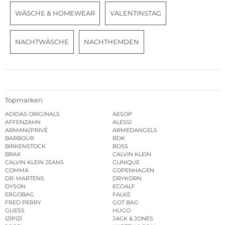
WÄSCHE & HOMEWEAR
VALENTINSTAG
NACHTWÄSCHE
NACHTHEMDEN
Topmarken
ADIDAS ORIGINALS
AESOP
AFFENZAHN
ALESSI
ARMANI/PRIVÉ
ARMEDANGELS
BARBOUR
BDK
BIRKENSTOCK
BOSS
BRAX
CALVIN KLEIN
CALVIN KLEIN JEANS
CLINIQUE
COMMA
COPENHAGEN
DR. MARTENS
DRYKORN
DYSON
ECOALF
ERGOBAG
FALKE
FRED PERRY
GOT BAG
GUESS
HUGO
IZIPIZI
JACK & JONES