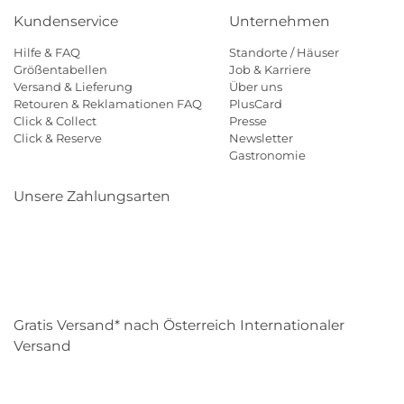
Kundenservice
Unternehmen
Hilfe & FAQ
Standorte / Häuser
Größentabellen
Job & Karriere
Versand & Lieferung
Über uns
Retouren & Reklamationen FAQ
PlusCard
Click & Collect
Presse
Click & Reserve
Newsletter
Gastronomie
Unsere Zahlungsarten
Klarna
Paypal
Mastercard
Visa
Diners
Eps
Shop
Applepay
Amazon
Gratis Versand* nach Österreich Internationaler
Versand