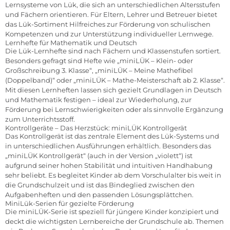
Lernsysteme von Lük, die sich an unterschiedlichen Altersstufen
und Fächern orientieren. Für Eltern, Lehrer und Betreuer bietet
das Lük-Sortiment Hilfreiches zur Förderung von schulischen
Kompetenzen und zur Unterstützung individueller Lernwege.
Lernhefte für Mathematik und Deutsch
Die Lük-Lernhefte sind nach Fächern und Klassenstufen sortiert.
Besonders gefragt sind Hefte wie „miniLÜK – Klein- oder
Großschreibung 3. Klasse“, „miniLÜK – Meine Mathefibel
(Doppelband)“ oder „miniLÜK – Mathe-Meisterschaft ab 2. Klasse“.
Mit diesen Lernheften lassen sich gezielt Grundlagen in Deutsch
und Mathematik festigen – ideal zur Wiederholung, zur
Förderung bei Lernschwierigkeiten oder als sinnvolle Ergänzung
zum Unterrichtsstoff.
Kontrollgeräte – Das Herzstück: miniLÜK Kontrollgerät
Das Kontrollgerät ist das zentrale Element des Lük-Systems und
in unterschiedlichen Ausführungen erhältlich. Besonders das
„miniLÜK Kontrollgerät“ (auch in der Version „violett“) ist
aufgrund seiner hohen Stabilität und intuitiven Handhabung
sehr beliebt. Es begleitet Kinder ab dem Vorschulalter bis weit in
die Grundschulzeit und ist das Bindeglied zwischen den
Aufgabenheften und den passenden Lösungsplättchen.
MiniLük-Serien für gezielte Förderung
Die miniLÜK-Serie ist speziell für jüngere Kinder konzipiert und
deckt die wichtigsten Lernbereiche der Grundschule ab. Themen