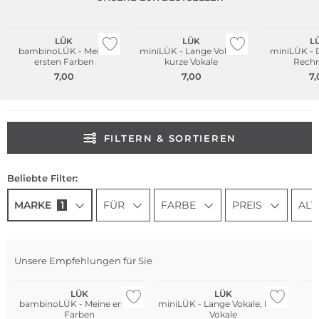
LÜK
LÜK
L
bambinoLÜK - Meine
miniLÜK - Lange Vokale,
miniLÜK - 
ersten Farben
kurze Vokale
Rechn
7,00
7,00
7,
FILTERN & SORTIEREN
Beliebte Filter:
MARKE
1
FÜR
FARBE
PREIS
ALT
Unsere Empfehlungen für Sie
LÜK
LÜK
bambinoLÜK - Meine ersten
miniLÜK - Lange Vokale, kurze
Farben
Vokale