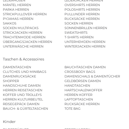
LEDERHOSEN
LEDERJACKEN HERREN
MÄNTEL HERREN
OVERSHIRTS HERREN
PARKA HERREN
POLOSHIRTS HERREN
STRICKPULLOVER HERREN
PULLUNDER HERREN
PYJAMAS HERREN
RUCKSÄCKE HERREN
SAKKOS
SOCKEN HERREN
SOCKEN MULTIPACKS
SONNENBRILLEN HERREN
STRICKJACKEN HERREN
SWEATSHIRTS
TRACHTENMODE HERREN
T-SHIRTS HERREN
ÜBERGANGSJACKEN HERREN
UNTERHEMDEN HERREN
UNTERWÄSCHE HERREN
WINTERJACKEN HERREN
Taschen & Accessoires
DAMENTASCHEN
BAUCHTASCHEN DAMEN
CLUTCHES UND MINIBAGS
CROSSBODY BAGS
DAMENRUCKSÄCKE
DAMENSCHALS & DAMENTÜCHER
SHOPPER
GELDBÖRSEN DAMEN
HANDSCHUHE DAMEN
HANDTASCHEN
HERREN REISETASCHEN
HARTSCHALENKOFFER
KOFFER UND TROLLEYS
HERREN KOFFER
HERREN KULTURBEUTEL
LAPTOPTASCHEN
REISEGEPÄCK DAMEN
RUCKSÄCKE HERREN
BAUCH- & GÜRTELTASCHEN
TOTE BAG
Kinder