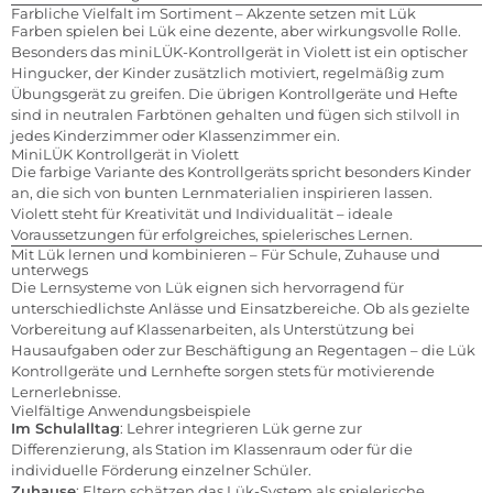
Farbliche Vielfalt im Sortiment – Akzente setzen mit Lük
Farben spielen bei Lük eine dezente, aber wirkungsvolle Rolle.
Besonders das miniLÜK-Kontrollgerät in Violett ist ein optischer
Hingucker, der Kinder zusätzlich motiviert, regelmäßig zum
Übungsgerät zu greifen. Die übrigen Kontrollgeräte und Hefte
sind in neutralen Farbtönen gehalten und fügen sich stilvoll in
jedes Kinderzimmer oder Klassenzimmer ein.
MiniLÜK Kontrollgerät in Violett
Die farbige Variante des Kontrollgeräts spricht besonders Kinder
an, die sich von bunten Lernmaterialien inspirieren lassen.
Violett steht für Kreativität und Individualität – ideale
Voraussetzungen für erfolgreiches, spielerisches Lernen.
Mit Lük lernen und kombinieren – Für Schule, Zuhause und
unterwegs
Die Lernsysteme von Lük eignen sich hervorragend für
unterschiedlichste Anlässe und Einsatzbereiche. Ob als gezielte
Vorbereitung auf Klassenarbeiten, als Unterstützung bei
Hausaufgaben oder zur Beschäftigung an Regentagen – die Lük
Kontrollgeräte und Lernhefte sorgen stets für motivierende
Lernerlebnisse.
Vielfältige Anwendungsbeispiele
Im Schulalltag
: Lehrer integrieren Lük gerne zur
Differenzierung, als Station im Klassenraum oder für die
individuelle Förderung einzelner Schüler.
Zuhause
: Eltern schätzen das Lük-System als spielerische