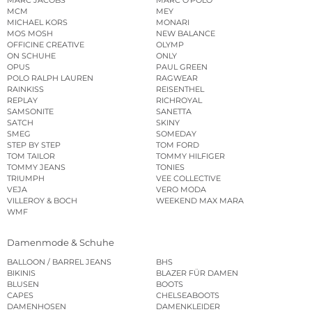
MCM
MEY
MICHAEL KORS
MONARI
MOS MOSH
NEW BALANCE
OFFICINE CREATIVE
OLYMP
ON SCHUHE
ONLY
OPUS
PAUL GREEN
POLO RALPH LAUREN
RAGWEAR
RAINKISS
REISENTHEL
REPLAY
RICHROYAL
SAMSONITE
SANETTA
SATCH
SKINY
SMEG
SOMEDAY
STEP BY STEP
TOM FORD
TOM TAILOR
TOMMY HILFIGER
TOMMY JEANS
TONIES
TRIUMPH
VEE COLLECTIVE
VEJA
VERO MODA
VILLEROY & BOCH
WEEKEND MAX MARA
WMF
Damenmode & Schuhe
BALLOON / BARREL JEANS
BHS
BIKINIS
BLAZER FÜR DAMEN
BLUSEN
BOOTS
CAPES
CHELSEABOOTS
DAMENHOSEN
DAMENKLEIDER