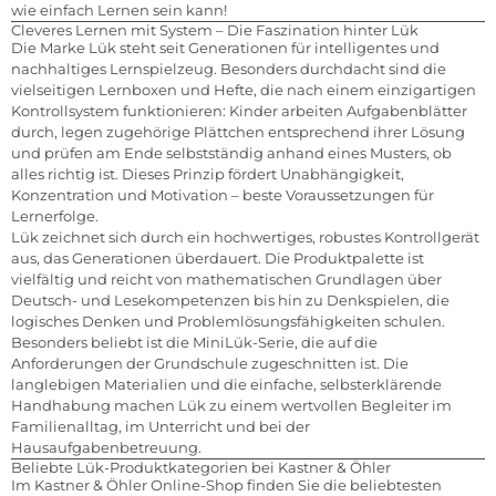
wie einfach Lernen sein kann!
Cleveres Lernen mit System – Die Faszination hinter Lük
Die Marke Lük steht seit Generationen für intelligentes und
nachhaltiges Lernspielzeug. Besonders durchdacht sind die
vielseitigen Lernboxen und Hefte, die nach einem einzigartigen
Kontrollsystem funktionieren: Kinder arbeiten Aufgabenblätter
durch, legen zugehörige Plättchen entsprechend ihrer Lösung
und prüfen am Ende selbstständig anhand eines Musters, ob
alles richtig ist. Dieses Prinzip fördert Unabhängigkeit,
Konzentration und Motivation – beste Voraussetzungen für
Lernerfolge.
Lük zeichnet sich durch ein hochwertiges, robustes Kontrollgerät
aus, das Generationen überdauert. Die Produktpalette ist
vielfältig und reicht von mathematischen Grundlagen über
Deutsch- und Lesekompetenzen bis hin zu Denkspielen, die
logisches Denken und Problemlösungsfähigkeiten schulen.
Besonders beliebt ist die MiniLük-Serie, die auf die
Anforderungen der Grundschule zugeschnitten ist. Die
langlebigen Materialien und die einfache, selbsterklärende
Handhabung machen Lük zu einem wertvollen Begleiter im
Familienalltag, im Unterricht und bei der
Hausaufgabenbetreuung.
Beliebte Lük-Produktkategorien bei Kastner & Öhler
Im Kastner & Öhler Online-Shop finden Sie die beliebtesten