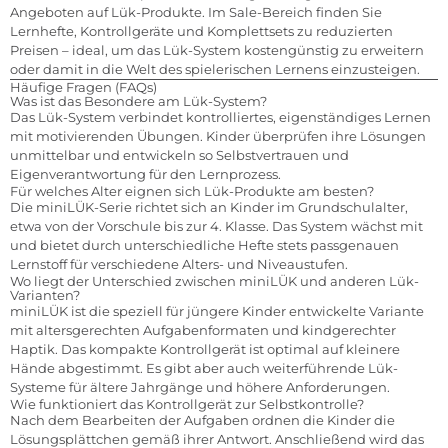
Angeboten auf Lük-Produkte. Im Sale-Bereich finden Sie
Lernhefte, Kontrollgeräte und Komplettsets zu reduzierten
Preisen – ideal, um das Lük-System kostengünstig zu erweitern
oder damit in die Welt des spielerischen Lernens einzusteigen.
Häufige Fragen (FAQs)
Was ist das Besondere am Lük-System?
Das Lük-System verbindet kontrolliertes, eigenständiges Lernen
mit motivierenden Übungen. Kinder überprüfen ihre Lösungen
unmittelbar und entwickeln so Selbstvertrauen und
Eigenverantwortung für den Lernprozess.
Für welches Alter eignen sich Lük-Produkte am besten?
Die miniLÜK-Serie richtet sich an Kinder im Grundschulalter,
etwa von der Vorschule bis zur 4. Klasse. Das System wächst mit
und bietet durch unterschiedliche Hefte stets passgenauen
Lernstoff für verschiedene Alters- und Niveaustufen.
Wo liegt der Unterschied zwischen miniLÜK und anderen Lük-
Varianten?
miniLÜK ist die speziell für jüngere Kinder entwickelte Variante
mit altersgerechten Aufgabenformaten und kindgerechter
Haptik. Das kompakte Kontrollgerät ist optimal auf kleinere
Hände abgestimmt. Es gibt aber auch weiterführende Lük-
Systeme für ältere Jahrgänge und höhere Anforderungen.
Wie funktioniert das Kontrollgerät zur Selbstkontrolle?
Nach dem Bearbeiten der Aufgaben ordnen die Kinder die
Lösungsplättchen gemäß ihrer Antwort. Anschließend wird das