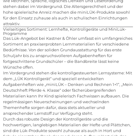
wie Rechnen, Sprache, logisches Denken und Leseförderung
stehen dabei im Vordergrund. Die Altersgerechtheit und der
hohe spielerische Anreiz machen die miniLÜK-Produkte sowohl
für den Einsatz zuhause als auch in schulischen Einrichtungen
attraktiv.
Vielseitiges Sortiment: Lernhefte, Kontrollgeräte und MiniLük-
Programme
Das Lük-Angebot bei Kastner & Öhler umfasst ein umfangreiches
Sortiment an praxiserprobten Lernmaterialien für verschiedene
Bedürfnisse. Von der soliden Grundausstattung für das erste
Schuljahr bis zu anspruchsvolleren Aufgabenheften für
fortgeschrittene Grundschüler – die Bandbreite lässt keine
Wünsche offen.
Im Vordergrund stehen die kontrollgesteuerten Lernsysteme: Mit
dem „LÜK Kontrollgerät“ und speziell entwickelten
Aufgabenheften wie „miniLÜK – Denken und Rechnen 1×1“, „Mein
Deutschheft Pferde 4. Klasse“ oder fächerübergreifenden
Materialien kann Ihr Kind spielerisch Fachwissen aufbauen. Die
regelmässigen Neuerscheinungen und wechselnden
Themenhefte sorgen dafür, dass stets aktueller und
ansprechender Lernstoff zur Verfügung steht.
Durch das robuste Design der Kontrollgeräte und die
hochwertigen, langlebigen Materialien der Hefte und Plättchen,
sind die Lük-Produkte sowohl zuhause als auch in Hort und