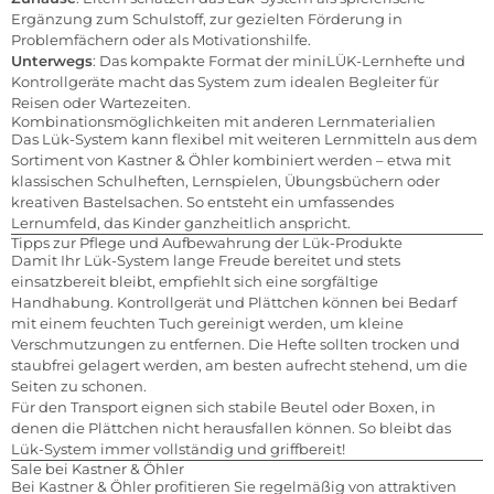
Ergänzung zum Schulstoff, zur gezielten Förderung in
Problemfächern oder als Motivationshilfe.
Unterwegs
: Das kompakte Format der miniLÜK-Lernhefte und
Kontrollgeräte macht das System zum idealen Begleiter für
Reisen oder Wartezeiten.
Kombinationsmöglichkeiten mit anderen Lernmaterialien
Das Lük-System kann flexibel mit weiteren Lernmitteln aus dem
Sortiment von Kastner & Öhler kombiniert werden – etwa mit
klassischen Schulheften, Lernspielen, Übungsbüchern oder
kreativen Bastelsachen. So entsteht ein umfassendes
Lernumfeld, das Kinder ganzheitlich anspricht.
Tipps zur Pflege und Aufbewahrung der Lük-Produkte
Damit Ihr Lük-System lange Freude bereitet und stets
einsatzbereit bleibt, empfiehlt sich eine sorgfältige
Handhabung. Kontrollgerät und Plättchen können bei Bedarf
mit einem feuchten Tuch gereinigt werden, um kleine
Verschmutzungen zu entfernen. Die Hefte sollten trocken und
staubfrei gelagert werden, am besten aufrecht stehend, um die
Seiten zu schonen.
Für den Transport eignen sich stabile Beutel oder Boxen, in
denen die Plättchen nicht herausfallen können. So bleibt das
Lük-System immer vollständig und griffbereit!
Sale bei Kastner & Öhler
Bei Kastner & Öhler profitieren Sie regelmäßig von attraktiven