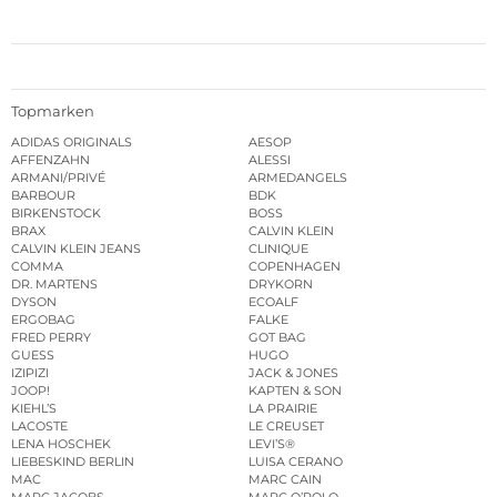
Topmarken
ADIDAS ORIGINALS
AESOP
AFFENZAHN
ALESSI
ARMANI/PRIVÉ
ARMEDANGELS
BARBOUR
BDK
BIRKENSTOCK
BOSS
BRAX
CALVIN KLEIN
CALVIN KLEIN JEANS
CLINIQUE
COMMA
COPENHAGEN
DR. MARTENS
DRYKORN
DYSON
ECOALF
ERGOBAG
FALKE
FRED PERRY
GOT BAG
GUESS
HUGO
IZIPIZI
JACK & JONES
JOOP!
KAPTEN & SON
KIEHL’S
LA PRAIRIE
LACOSTE
LE CREUSET
LENA HOSCHEK
LEVI’S®
LIEBESKIND BERLIN
LUISA CERANO
MAC
MARC CAIN
MARC JACOBS
MARC O’POLO