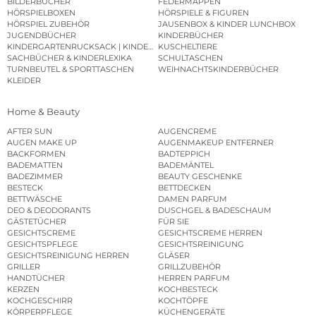
BILDERBÜCHER
FEDERMAPPEN
HÖRSPIELBOXEN
HÖRSPIELE & FIGUREN
HÖRSPIEL ZUBEHÖR
JAUSENBOX & KINDER LUNCHBOX
JUGENDBÜCHER
KINDERBÜCHER
KINDERGARTENRUCKSACK | KINDERGARTENBEUTEL
KUSCHELTIERE
SACHBÜCHER & KINDERLEXIKA
SCHULTASCHEN
TURNBEUTEL & SPORTTASCHEN
WEIHNACHTSKINDERBÜCHER
KLEIDER
Home & Beauty
AFTER SUN
AUGENCREME
AUGEN MAKE UP
AUGENMAKEUP ENTFERNER
BACKFORMEN
BADTEPPICH
BADEMATTEN
BADEMÄNTEL
BADEZIMMER
BEAUTY GESCHENKE
BESTECK
BETTDECKEN
BETTWÄSCHE
DAMEN PARFUM
DEO & DEODORANTS
DUSCHGEL & BADESCHAUM
GÄSTETÜCHER
FÜR SIE
GESICHTSCREME
GESICHTSCREME HERREN
GESICHTSPFLEGE
GESICHTSREINIGUNG
GESICHTSREINIGUNG HERREN
GLÄSER
GRILLER
GRILLZUBEHÖR
HANDTÜCHER
HERREN PARFUM
KERZEN
KOCHBESTECK
KOCHGESCHIRR
KOCHTÖPFE
KÖRPERPFLEGE
KÜCHENGERÄTE