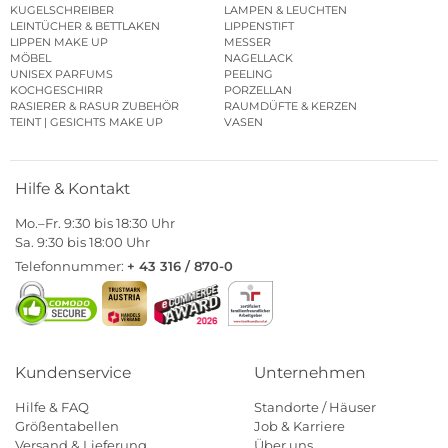
KUGELSCHREIBER
LAMPEN & LEUCHTEN
LEINTÜCHER & BETTLAKEN
LIPPENSTIFT
LIPPEN MAKE UP
MESSER
MÖBEL
NAGELLACK
UNISEX PARFUMS
PEELING
KOCHGESCHIRR
PORZELLAN
RASIERER & RASUR ZUBEHÖR
RAUMDÜFTE & KERZEN
TEINT | GESICHTS MAKE UP
VASEN
Hilfe & Kontakt
Mo.–Fr. 9:30 bis 18:30 Uhr
Sa. 9:30 bis 18:00 Uhr
Telefonnummer:
+ 43 316 / 870-0
Kundenservice
Unternehmen
Hilfe & FAQ
Standorte / Häuser
Größentabellen
Job & Karriere
Versand & Lieferung
Über uns