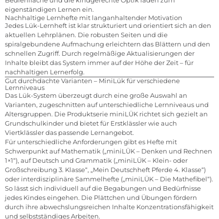
Bedienfläche und die kindgerechte Optik laden zum
eigenständigen Lernen ein.
Nachhaltige Lernhefte mit langanhaltender Motivation
Jedes Lük-Lernheft ist klar strukturiert und orientiert sich an den
aktuellen Lehrplänen. Die robusten Seiten und die
spiralgebundene Aufmachung erleichtern das Blättern und den
schnellen Zugriff. Durch regelmäßige Aktualisierungen der
Inhalte bleibt das System immer auf der Höhe der Zeit – für
nachhaltigen Lernerfolg.
Gut durchdachte Varianten – MiniLük für verschiedene
Lernniveaus
Das Lük-System überzeugt durch eine große Auswahl an
Varianten, zugeschnitten auf unterschiedliche Lernniveaus und
Altersgruppen. Die Produktserie miniLÜK richtet sich gezielt an
Grundschulkinder und bietet für Erstklässler wie auch
Viertklässler das passende Lernangebot.
Für unterschiedliche Anforderungen gibt es Hefte mit
Schwerpunkt auf Mathematik („miniLÜK – Denken und Rechnen
1×1“), auf Deutsch und Grammatik („miniLÜK – Klein- oder
Großschreibung 3. Klasse“, „Mein Deutschheft Pferde 4. Klasse“)
oder interdisziplinäre Sammelhefte („miniLÜK – Die Mathefibel“).
So lässt sich individuell auf die Begabungen und Bedürfnisse
jedes Kindes eingehen. Die Plättchen und Übungen fördern
durch ihre abwechslungsreichen Inhalte Konzentrationsfähigkeit
und selbstständiges Arbeiten.