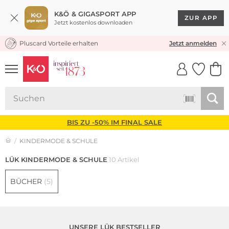
K&Ö & GIGASPORT APP
ZUR APP
Jetzt kostenlos downloaden
Pluscard Vorteile erhalten
KOSTENLOSER VERSAND* & RÜCKVERSAND
Jetzt anmelden
UNSERE APP
CLICK &
CLICK &
COLLECT
RESERVE
BIS ZU -50% IM FINAL SALE
KINDERMODE & SCHULE
LÜK KINDERMODE & SCHULE
10 Artikel
BÜCHER
(5)
UNSERE LÜK BESTSELLER