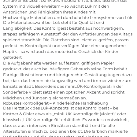
Schule einsetzbar. Dank des modularen Aufbaus lässt sich das
System individuell erweitern – so wächst Lük mit den
Ansprüchen und Fähigkeiten Ihres Kindes mit.
Hochwertige Materialien und durchdachte Lernsysteme von Lük
Die Materialauswahl bei Lük steht für Qualität und
Langlebigkeit. Das Kontrollgerät besteht aus hochwertigem,
strapazierfähigem Kunststoff, der den Anforderungen des Alltags
spielend standhält. Die Plättchen sind leicht zu greifen, passen
perfekt ins Kontrollgerät und verfügen über eine angenehme
Haptik – so wird auch das motorische Geschick der Kinder
gefördert.
Die Aufgabenhefte werden auf festem, griffigem Papier
gedruckt, das auch bei häufigem Gebrauch seine Form behält.
Farbige Illustrationen und kindgerechte Gestaltung tragen dazu
bei, dass das Lernen nie langweilig wird und immer wieder zum
Einsatz einlädt. Besonders das miniLÜK-Kontrollgerät in der
Sonderfarbe Violett setzt einen optischen Akzent und spricht
Mädchen und Jungen gleichermaßen an.
Robustes Kontrollgerät – Kinderleichte Handhabung
Das Herzstück des Lük-Konzepts ist das Kontrollgerät – bei
Kastner & Öhler etwa als „miniLÜK Kontrollgerät (violett)“ oder
klassisch „LÜK Kontrollgerät“ erhältlich. Es wurde so entwickelt,
dass es auch intensiven Einsätzen standhält und für alle
Altersstufen einfach zu bedienen bleibt. Die farblich markierte