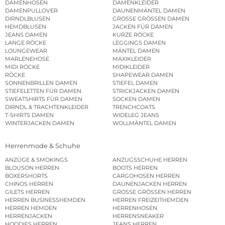
DAMENHOSEN
DAMENKLEIDER
DAMENPULLOVER
DAUNENMÄNTEL DAMEN
DIRNDLBLUSEN
GROSSE GRÖSSEN DAMEN
HEMDBLUSEN
JACKEN FÜR DAMEN
JEANS DAMEN
KURZE RÖCKE
LANGE RÖCKE
LEGGINGS DAMEN
LOUNGEWEAR
MÄNTEL DAMEN
MARLENEHOSE
MAXIKLEIDER
MIDI RÖCKE
MIDIKLEIDER
RÖCKE
SHAPEWEAR DAMEN
SONNENBRILLEN DAMEN
STIEFEL DAMEN
STIEFELETTEN FÜR DAMEN
STRICKJACKEN DAMEN
SWEATSHIRTS FÜR DAMEN
SOCKEN DAMEN
DIRNDL & TRACHTENKLEIDER
TRENCHCOATS
T-SHIRTS DAMEN
WIDELEG JEANS
WINTERJACKEN DAMEN
WOLLMÄNTEL DAMEN
Herrenmode & Schuhe
ANZÜGE & SMOKINGS
ANZUGSSCHUHE HERREN
BLOUSON HERREN
BOOTS HERREN
BOXERSHORTS
CARGOHOSEN HERREN
CHINOS HERREN
DAUNENJACKEN HERREN
GILETS HERREN
GROSSE GRÖSSEN HERREN
HERREN BUSINESSHEMDEN
HERREN FREIZEITHEMDEN
HERREN HEMDEN
HERRENHOSEN
HERRENJACKEN
HERRENSNEAKER
HOODIES HERREN
JEANS HERREN