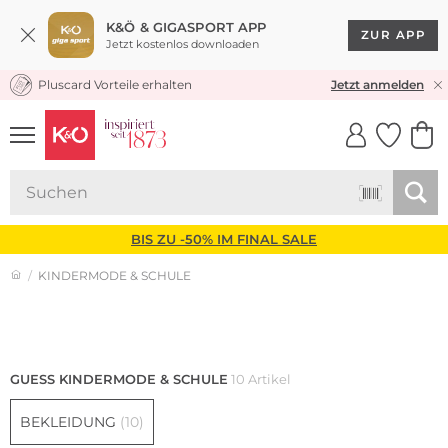
K&Ö & GIGASPORT APP
ZUR APP
Jetzt kostenlos downloaden
Pluscard Vorteile erhalten
KOSTENLOSER VERSAND* & RÜCKVERSAND
Jetzt anmelden
UNSERE APP
CLICK &
CLICK &
COLLECT
RESERVE
BIS ZU -50% IM FINAL SALE
KINDERMODE & SCHULE
Neu
Damen
GUESS KINDERMODE & SCHULE
10 Artikel
BEKLEIDUNG
(10)