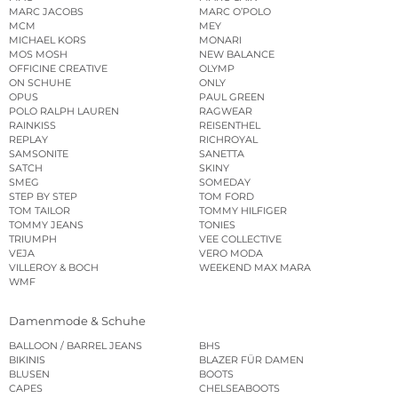
MARC JACOBS
MARC O’POLO
MCM
MEY
MICHAEL KORS
MONARI
MOS MOSH
NEW BALANCE
OFFICINE CREATIVE
OLYMP
ON SCHUHE
ONLY
OPUS
PAUL GREEN
POLO RALPH LAUREN
RAGWEAR
RAINKISS
REISENTHEL
REPLAY
RICHROYAL
SAMSONITE
SANETTA
SATCH
SKINY
SMEG
SOMEDAY
STEP BY STEP
TOM FORD
TOM TAILOR
TOMMY HILFIGER
TOMMY JEANS
TONIES
TRIUMPH
VEE COLLECTIVE
VEJA
VERO MODA
VILLEROY & BOCH
WEEKEND MAX MARA
WMF
Damenmode & Schuhe
BALLOON / BARREL JEANS
BHS
BIKINIS
BLAZER FÜR DAMEN
BLUSEN
BOOTS
CAPES
CHELSEABOOTS