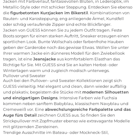
Jacken mit Farbverlauf, fantasievollen Blüten, in Lederoptik, im
Metallic-Style oder mit schicker Steppung. Entdecken Sie ebenso
die
figurbetonten Kurzjacken im Bikerstil
. Kombinationen von
Rauten- und Karosteppung, eng anliegende Ärmel, Kunstfell
oder schräg verlaufende Zipper sind echte Blickfänger.
Jacken von GUESS können Sie zu jedem Outfit tragen. Feste
Boots sorgen für einen starken Auftritt, Sneaker erzeugen einen
sportlichen Look. Bunte Wollschals oder farbenfrohe Hauben
geben der Garderobe noch das gewisse Etwas. Wollen Sie unter
Ihrer warmen Jacke ein dünneres Modell für den Zwiebellook
tragen, ist eine
Jeansjacke
aus komfortablem Elasthan das
Richtige für Sie. Mit GUESS sind Sie an kalten Herbst- oder
Wintertagen warm und zugleich modisch unterwegs.
Pullover und Sweater
Auch bei den
Pullover
– und Sweater-Kollektionen zeigt sich
GUESS vielseitig. Mal elegant und clean, dann wieder auffällig
und plakativ, begeistern die Stücke mit
modernen Silhouetten
und einzigartigen Designs
. Intensive Farben wie Fuchsia
kommen neben sanftem Babyblau, klassischem Navyblau und
Cremeweiß vor. Eine
abwechslungsreiche Farbpalette und das
Auge fürs Detail
zeichnen GUESS aus. So finden Sie den
Strickpullover mit Zopfmuster ebenso wie extravagante Modelle
mit glitzernden Ziersteinen.
Trendige Ausschnitte im Bateau- oder Mockneck-Stil,