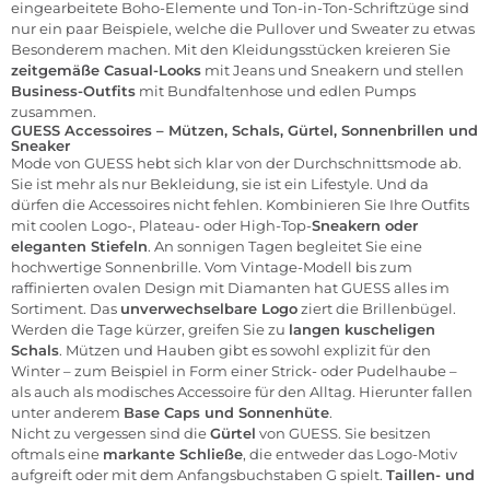
eingearbeitete Boho-Elemente und Ton-in-Ton-Schriftzüge sind
nur ein paar Beispiele, welche die Pullover und Sweater zu etwas
Besonderem machen. Mit den Kleidungsstücken kreieren Sie
zeitgemäße Casual-Looks
mit Jeans und Sneakern und stellen
Business-Outfits
mit Bundfaltenhose und edlen Pumps
zusammen.
GUESS Accessoires – Mützen, Schals, Gürtel, Sonnenbrillen und
Sneaker
Mode von GUESS hebt sich klar von der Durchschnittsmode ab.
Sie ist mehr als nur Bekleidung, sie ist ein Lifestyle. Und da
dürfen die Accessoires nicht fehlen. Kombinieren Sie Ihre Outfits
mit coolen Logo-, Plateau- oder High-Top-
Sneakern oder
eleganten Stiefeln
. An sonnigen Tagen begleitet Sie eine
hochwertige Sonnenbrille. Vom Vintage-Modell bis zum
raffinierten ovalen Design mit Diamanten hat GUESS alles im
Sortiment. Das
unverwechselbare Logo
ziert die Brillenbügel.
Werden die Tage kürzer, greifen Sie zu
langen kuscheligen
Schals
. Mützen und Hauben gibt es sowohl explizit für den
Winter – zum Beispiel in Form einer Strick- oder Pudelhaube –
als auch als modisches Accessoire für den Alltag. Hierunter fallen
unter anderem
Base Caps und Sonnenhüte
.
Nicht zu vergessen sind die
Gürtel
von GUESS. Sie besitzen
oftmals eine
markante Schließe
, die entweder das Logo-Motiv
aufgreift oder mit dem Anfangsbuchstaben G spielt.
Taillen- und