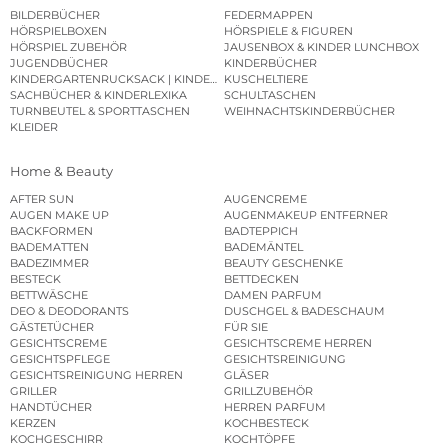
BILDERBÜCHER
FEDERMAPPEN
HÖRSPIELBOXEN
HÖRSPIELE & FIGUREN
HÖRSPIEL ZUBEHÖR
JAUSENBOX & KINDER LUNCHBOX
JUGENDBÜCHER
KINDERBÜCHER
KINDERGARTENRUCKSACK | KINDERGARTENBEUTEL
KUSCHELTIERE
SACHBÜCHER & KINDERLEXIKA
SCHULTASCHEN
TURNBEUTEL & SPORTTASCHEN
WEIHNACHTSKINDERBÜCHER
KLEIDER
Home & Beauty
AFTER SUN
AUGENCREME
AUGEN MAKE UP
AUGENMAKEUP ENTFERNER
BACKFORMEN
BADTEPPICH
BADEMATTEN
BADEMÄNTEL
BADEZIMMER
BEAUTY GESCHENKE
BESTECK
BETTDECKEN
BETTWÄSCHE
DAMEN PARFUM
DEO & DEODORANTS
DUSCHGEL & BADESCHAUM
GÄSTETÜCHER
FÜR SIE
GESICHTSCREME
GESICHTSCREME HERREN
GESICHTSPFLEGE
GESICHTSREINIGUNG
GESICHTSREINIGUNG HERREN
GLÄSER
GRILLER
GRILLZUBEHÖR
HANDTÜCHER
HERREN PARFUM
KERZEN
KOCHBESTECK
KOCHGESCHIRR
KOCHTÖPFE