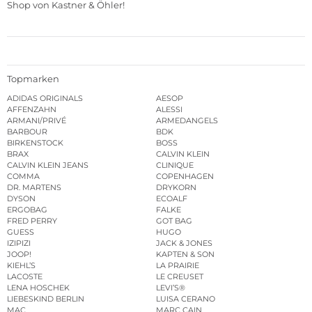
Shop von Kastner & Öhler!
Topmarken
ADIDAS ORIGINALS
AESOP
AFFENZAHN
ALESSI
ARMANI/PRIVÉ
ARMEDANGELS
BARBOUR
BDK
BIRKENSTOCK
BOSS
BRAX
CALVIN KLEIN
CALVIN KLEIN JEANS
CLINIQUE
COMMA
COPENHAGEN
DR. MARTENS
DRYKORN
DYSON
ECOALF
ERGOBAG
FALKE
FRED PERRY
GOT BAG
GUESS
HUGO
IZIPIZI
JACK & JONES
JOOP!
KAPTEN & SON
KIEHL’S
LA PRAIRIE
LACOSTE
LE CREUSET
LENA HOSCHEK
LEVI’S®
LIEBESKIND BERLIN
LUISA CERANO
MAC
MARC CAIN