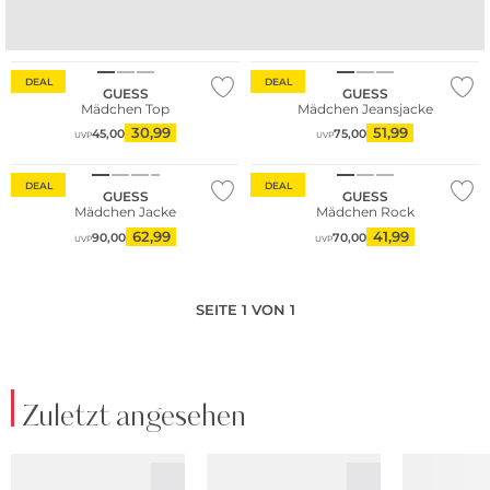
SHORTS
KLEIDER
DEAL
DEAL
GUESS
GUESS
Mädchen Top
Mädchen Jeansjacke
30,99
51,99
45,00
75,00
UVP
UVP
Nachhaltig
DEAL
DEAL
GUESS
GUESS
Mädchen Jacke
Mädchen Rock
62,99
41,99
90,00
70,00
UVP
UVP
SEITE 1 VON 1
Zuletzt angesehen