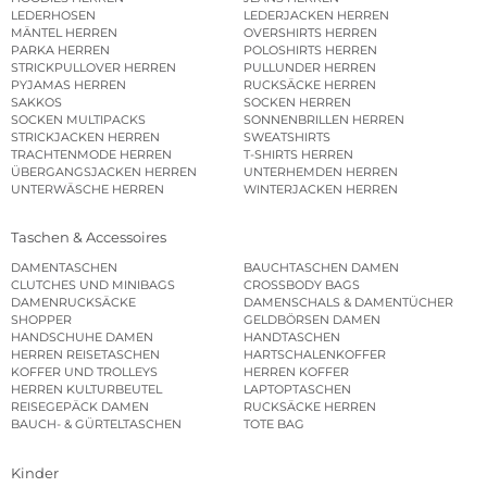
LEDERHOSEN
LEDERJACKEN HERREN
MÄNTEL HERREN
OVERSHIRTS HERREN
PARKA HERREN
POLOSHIRTS HERREN
STRICKPULLOVER HERREN
PULLUNDER HERREN
PYJAMAS HERREN
RUCKSÄCKE HERREN
SAKKOS
SOCKEN HERREN
SOCKEN MULTIPACKS
SONNENBRILLEN HERREN
STRICKJACKEN HERREN
SWEATSHIRTS
TRACHTENMODE HERREN
T-SHIRTS HERREN
ÜBERGANGSJACKEN HERREN
UNTERHEMDEN HERREN
UNTERWÄSCHE HERREN
WINTERJACKEN HERREN
Taschen & Accessoires
DAMENTASCHEN
BAUCHTASCHEN DAMEN
CLUTCHES UND MINIBAGS
CROSSBODY BAGS
DAMENRUCKSÄCKE
DAMENSCHALS & DAMENTÜCHER
SHOPPER
GELDBÖRSEN DAMEN
HANDSCHUHE DAMEN
HANDTASCHEN
HERREN REISETASCHEN
HARTSCHALENKOFFER
KOFFER UND TROLLEYS
HERREN KOFFER
HERREN KULTURBEUTEL
LAPTOPTASCHEN
REISEGEPÄCK DAMEN
RUCKSÄCKE HERREN
BAUCH- & GÜRTELTASCHEN
TOTE BAG
Kinder