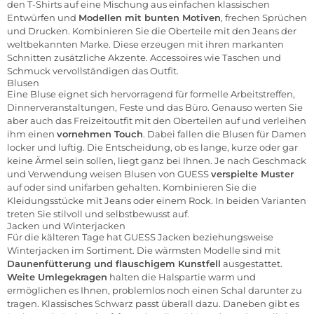
den T-Shirts auf eine Mischung aus einfachen klassischen
Entwürfen und
Modellen mit bunten Motiven
, frechen Sprüchen
und Drucken. Kombinieren Sie die Oberteile mit den Jeans der
weltbekannten Marke. Diese erzeugen mit ihren markanten
Schnitten zusätzliche Akzente. Accessoires wie Taschen und
Schmuck vervollständigen das Outfit.
Blusen
Eine
Bluse
eignet sich hervorragend für formelle Arbeitstreffen,
Dinnerveranstaltungen, Feste und das Büro. Genauso werten Sie
aber auch das Freizeitoutfit mit den Oberteilen auf und verleihen
ihm einen
vornehmen Touch
. Dabei fallen die Blusen für Damen
locker und luftig. Die Entscheidung, ob es lange, kurze oder gar
keine Ärmel sein sollen, liegt ganz bei Ihnen. Je nach Geschmack
und Verwendung weisen Blusen von GUESS
verspielte Muster
auf oder sind unifarben gehalten. Kombinieren Sie die
Kleidungsstücke mit Jeans oder einem Rock. In beiden Varianten
treten Sie stilvoll und selbstbewusst auf.
Jacken und Winterjacken
Für die kälteren Tage hat GUESS
Jacken
beziehungsweise
Winterjacken im Sortiment. Die wärmsten Modelle sind mit
Daunenfütterung und flauschigem Kunstfell
ausgestattet.
Weite Umlegekragen
halten die Halspartie warm und
ermöglichen es Ihnen, problemlos noch einen Schal darunter zu
tragen. Klassisches Schwarz passt überall dazu. Daneben gibt es