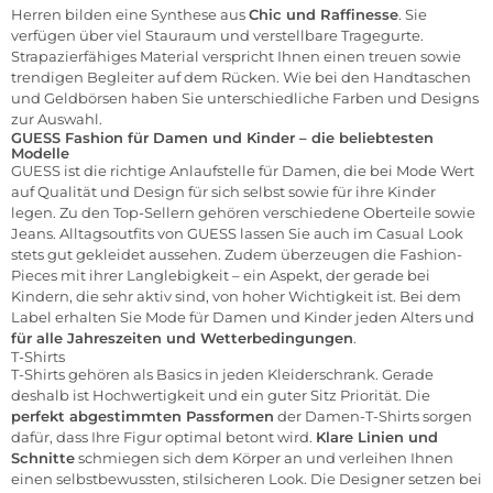
Herren bilden eine Synthese aus
Chic und Raffinesse
. Sie
verfügen über viel Stauraum und verstellbare Tragegurte.
Strapazierfähiges Material verspricht Ihnen einen treuen sowie
trendigen Begleiter auf dem Rücken. Wie bei den Handtaschen
und Geldbörsen haben Sie unterschiedliche Farben und Designs
zur Auswahl.
GUESS Fashion für Damen und Kinder – die beliebtesten
Modelle
GUESS ist die richtige Anlaufstelle für Damen, die bei Mode Wert
auf Qualität und Design für sich selbst sowie für ihre Kinder
legen. Zu den Top-Sellern gehören verschiedene Oberteile sowie
Jeans. Alltagsoutfits von GUESS lassen Sie auch im Casual Look
stets gut gekleidet aussehen. Zudem überzeugen die Fashion-
Pieces mit ihrer Langlebigkeit – ein Aspekt, der gerade bei
Kindern, die sehr aktiv sind, von hoher Wichtigkeit ist. Bei dem
Label erhalten Sie Mode für Damen und Kinder jeden Alters und
für alle Jahreszeiten und Wetterbedingungen
.
T-Shirts
T-Shirts
gehören als Basics in jeden Kleiderschrank. Gerade
deshalb ist Hochwertigkeit und ein guter Sitz Priorität. Die
perfekt abgestimmten Passformen
der Damen-T-Shirts sorgen
dafür, dass Ihre Figur optimal betont wird.
Klare Linien und
Schnitte
schmiegen sich dem Körper an und verleihen Ihnen
einen selbstbewussten, stilsicheren Look. Die Designer setzen bei