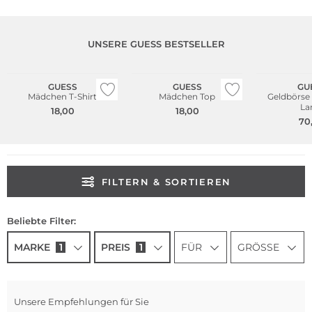
UNSERE GUESS BESTSELLER
Nachhaltig
GUESS
GUESS
GU
Mädchen T-Shirt
Mädchen Top
Geldbörs
La
18,00
18,00
70
FILTERN & SORTIEREN
Beliebte Filter:
MARKE
1
PREIS
1
FÜR
GRÖSSE
Unsere Empfehlungen für Sie
Nachhaltig
Nachhaltig
Na