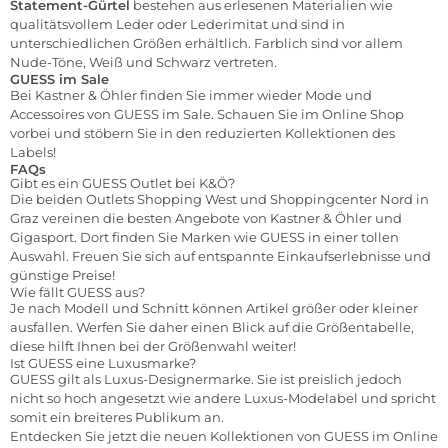
Statement-Gürtel
bestehen aus erlesenen Materialien wie
qualitätsvollem Leder oder Lederimitat und sind in
unterschiedlichen Größen erhältlich. Farblich sind vor allem
Nude-Töne, Weiß und Schwarz vertreten.
GUESS im Sale
Bei Kastner & Öhler finden Sie immer wieder Mode und
Accessoires von GUESS im Sale. Schauen Sie im Online Shop
vorbei und stöbern Sie in den reduzierten Kollektionen des
Labels!
FAQs
Gibt es ein GUESS Outlet bei K&Ö?
Die beiden Outlets
Shopping West
und
Shoppingcenter Nord
in
Graz vereinen die besten Angebote von Kastner & Öhler und
Gigasport. Dort finden Sie Marken wie GUESS in einer tollen
Auswahl. Freuen Sie sich auf entspannte Einkaufserlebnisse und
günstige Preise!
Wie fällt GUESS aus?
Je nach Modell und Schnitt können Artikel größer oder kleiner
ausfallen. Werfen Sie daher einen Blick auf die Größentabelle,
diese hilft Ihnen bei der Größenwahl weiter!
Ist GUESS eine Luxusmarke?
GUESS gilt als Luxus-Designermarke. Sie ist preislich jedoch
nicht so hoch angesetzt wie andere Luxus-Modelabel und spricht
somit ein breiteres Publikum an.
Entdecken Sie jetzt die neuen Kollektionen von GUESS im Online