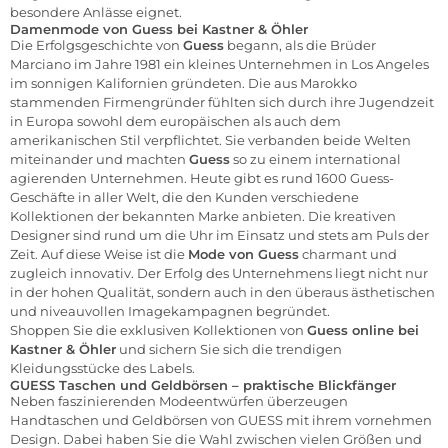
besondere Anlässe eignet.
Damenmode von Guess bei Kastner & Öhler
Die Erfolgsgeschichte von
Guess
begann, als die Brüder
Marciano im Jahre 1981 ein kleines Unternehmen in Los Angeles
im sonnigen Kalifornien gründeten. Die aus Marokko
stammenden Firmengründer fühlten sich durch ihre Jugendzeit
in Europa sowohl dem europäischen als auch dem
amerikanischen Stil verpflichtet. Sie verbanden beide Welten
miteinander und machten
Guess
so zu einem international
agierenden Unternehmen. Heute gibt es rund 1600 Guess-
Geschäfte in aller Welt, die den Kunden verschiedene
Kollektionen der bekannten Marke anbieten. Die kreativen
Designer sind rund um die Uhr im Einsatz und stets am Puls der
Zeit. Auf diese Weise ist die
Mode von Guess
charmant und
zugleich innovativ. Der Erfolg des Unternehmens liegt nicht nur
in der hohen Qualität, sondern auch in den überaus ästhetischen
und niveauvollen Imagekampagnen begründet.
Shoppen Sie die exklusiven Kollektionen von
Guess online bei
Kastner & Öhler
und sichern Sie sich die trendigen
Kleidungsstücke des Labels.
GUESS Taschen und Geldbörsen – praktische Blickfänger
Neben faszinierenden Modeentwürfen überzeugen
Handtaschen und Geldbörsen von GUESS mit ihrem vornehmen
Design. Dabei haben Sie die Wahl zwischen vielen Größen und