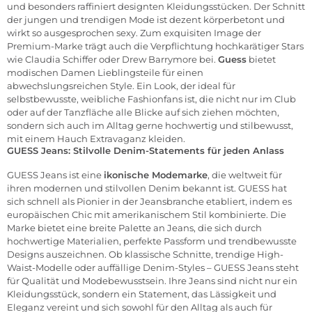
und besonders raffiniert designten Kleidungsstücken. Der Schnitt
der jungen und trendigen Mode ist dezent körperbetont und
wirkt so ausgesprochen sexy. Zum exquisiten Image der
Premium-Marke trägt auch die Verpflichtung hochkarätiger Stars
wie Claudia Schiffer oder Drew Barrymore bei.
Guess
bietet
modischen Damen Lieblingsteile für einen
abwechslungsreichen Style. Ein Look, der ideal für
selbstbewusste, weibliche Fashionfans ist, die nicht nur im Club
oder auf der Tanzfläche alle Blicke auf sich ziehen möchten,
sondern sich auch im Alltag gerne hochwertig und stilbewusst,
mit einem Hauch Extravaganz kleiden.
GUESS Jeans: Stilvolle Denim-Statements für jeden Anlass
GUESS Jeans ist eine
ikonische Modemarke
, die weltweit für
ihren modernen und stilvollen Denim bekannt ist. GUESS hat
sich schnell als Pionier in der Jeansbranche etabliert, indem es
europäischen Chic mit amerikanischem Stil kombinierte. Die
Marke bietet eine breite Palette an Jeans, die sich durch
hochwertige Materialien, perfekte Passform und trendbewusste
Designs auszeichnen. Ob klassische Schnitte, trendige High-
Waist-Modelle oder auffällige Denim-Styles – GUESS Jeans steht
für Qualität und Modebewusstsein. Ihre Jeans sind nicht nur ein
Kleidungsstück, sondern ein Statement, das Lässigkeit und
Eleganz vereint und sich sowohl für den Alltag als auch für