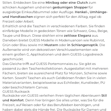
Stilen. Entdecken Sie eine
Minibag oder eine Clutch
zum
schicken Ausgehen und einen
geräumigen Shopper
für
ausgiebige Einkaufsbummel oder Ausflüge.
Henkel-, Umhänge-
und Handtaschen
eignen sich perfekt für den Alltag, egal ob
Freizeit oder Arbeit.
Erhältlich sind die Taschen in verschiedenen Farben. Sie finden
einfärbige Modelle in gedeckten Tönen wie Schwarz, Grau, Beige,
Taupe und Braun. Diese strahlen eine
zeitlose Eleganz
aus.
Daneben bietet GUESS Modelle in Modenuancen wie Rubinrot,
Grün oder Blau sowie mit
Mustern
oder
in Schlangenoptik
. Die
Außenseite wird von dekorativen Verschlusselementen wie
einem großen G, Applikationen und dem GUESS-Logodreieck
geschmückt.
Das Gleiche trifft auf GUESS Portemonnaies zu. Sie gibt es
passend zu den Taschenkollektionen. Ausgestattet mit mehreren
Fächern, bieten sie ausreichend Platz für Münzen, Scheine sowie
Karten. Sowohl Taschen als auch Geldbörsen finden Sie in vielen
Materialvarianten, beispielsweise aus Echtleder, Kunstleder, PU
oder beschichtetem Canvas.
GUESS Rucksack
Rucksäcke von GUESS verleihen Ihren täglichen Abenteuern
Stil
und Komfort
. Denn hier bringen Sie alles unter, was Sie für die
Freizeit, auf Reisen oder für das Berufsleben benötigen, und
haben dabei stets die Hände frei. Die Rucksäcke für Damen und