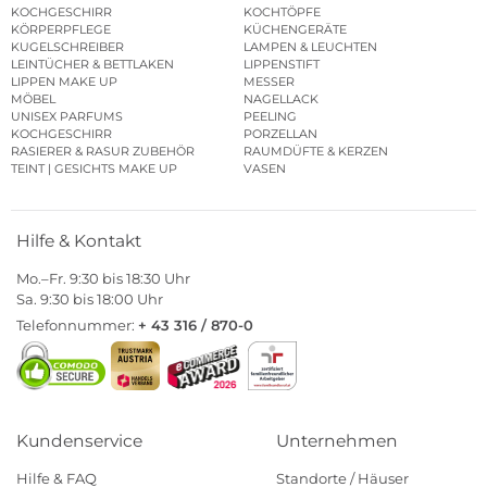
KOCHGESCHIRR
KOCHTÖPFE
KÖRPERPFLEGE
KÜCHENGERÄTE
KUGELSCHREIBER
LAMPEN & LEUCHTEN
LEINTÜCHER & BETTLAKEN
LIPPENSTIFT
LIPPEN MAKE UP
MESSER
MÖBEL
NAGELLACK
UNISEX PARFUMS
PEELING
KOCHGESCHIRR
PORZELLAN
RASIERER & RASUR ZUBEHÖR
RAUMDÜFTE & KERZEN
TEINT | GESICHTS MAKE UP
VASEN
Hilfe & Kontakt
Mo.–Fr. 9:30 bis 18:30 Uhr
Sa. 9:30 bis 18:00 Uhr
Telefonnummer:
+ 43 316 / 870-0
Kundenservice
Unternehmen
Hilfe & FAQ
Standorte / Häuser