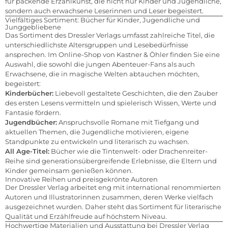
für packende Erzählkunst, die nicht nur Kinder und Jugendliche,
sondern auch erwachsene Leserinnen und Leser begeistert.
Vielfältiges Sortiment: Bücher für Kinder, Jugendliche und
Junggebliebene
Das Sortiment des Dressler Verlags umfasst zahlreiche Titel, die
unterschiedlichste Altersgruppen und Lesebedürfnisse
ansprechen. Im Online-Shop von Kastner & Öhler finden Sie eine
Auswahl, die sowohl die jungen Abenteuer-Fans als auch
Erwachsene, die in magische Welten abtauchen möchten,
begeistert:
Kinderbücher:
Liebevoll gestaltete Geschichten, die den Zauber
des ersten Lesens vermitteln und spielerisch Wissen, Werte und
Fantasie fördern.
Jugendbücher:
Anspruchsvolle Romane mit Tiefgang und
aktuellen Themen, die Jugendliche motivieren, eigene
Standpunkte zu entwickeln und literarisch zu wachsen.
All Age-Titel:
Bücher wie die Tintenwelt- oder Drachenreiter-
Reihe sind generationsübergreifende Erlebnisse, die Eltern und
Kinder gemeinsam genießen können.
Innovative Reihen und preisgekrönte Autoren
Der Dressler Verlag arbeitet eng mit international renommierten
Autoren und Illustratorinnen zusammen, deren Werke vielfach
ausgezeichnet wurden. Daher steht das Sortiment für literarische
Qualität und Erzählfreude auf höchstem Niveau.
Hochwertige Materialien und Ausstattung bei Dressler Verlag