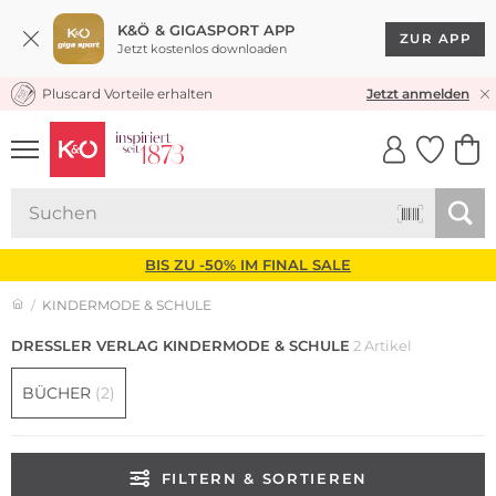
K&Ö & GIGASPORT APP
ZUR APP
Jetzt kostenlos downloaden
Pluscard Vorteile erhalten
KOSTENLOSER VERSAND* & RÜCKVERSAND
Jetzt anmelden
UNSERE APP
CLICK &
CLICK &
COLLECT
RESERVE
BIS ZU -50% IM FINAL SALE
KINDERMODE & SCHULE
DRESSLER VERLAG KINDERMODE & SCHULE
2 Artikel
BÜCHER
(2)
FILTERN & SORTIEREN