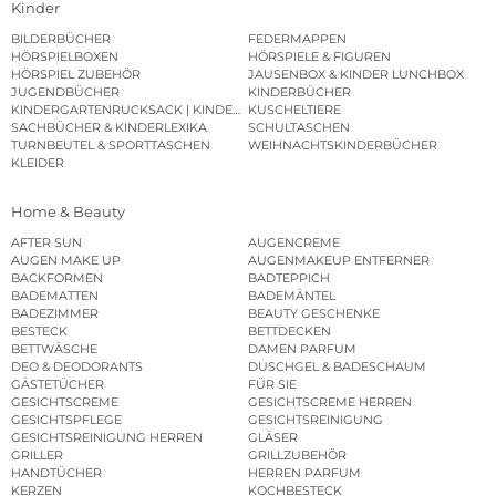
Kinder
BILDERBÜCHER
FEDERMAPPEN
HÖRSPIELBOXEN
HÖRSPIELE & FIGUREN
HÖRSPIEL ZUBEHÖR
JAUSENBOX & KINDER LUNCHBOX
JUGENDBÜCHER
KINDERBÜCHER
KINDERGARTENRUCKSACK | KINDERGARTENBEUTEL
KUSCHELTIERE
SACHBÜCHER & KINDERLEXIKA
SCHULTASCHEN
TURNBEUTEL & SPORTTASCHEN
WEIHNACHTSKINDERBÜCHER
KLEIDER
Home & Beauty
AFTER SUN
AUGENCREME
AUGEN MAKE UP
AUGENMAKEUP ENTFERNER
BACKFORMEN
BADTEPPICH
BADEMATTEN
BADEMÄNTEL
BADEZIMMER
BEAUTY GESCHENKE
BESTECK
BETTDECKEN
BETTWÄSCHE
DAMEN PARFUM
DEO & DEODORANTS
DUSCHGEL & BADESCHAUM
GÄSTETÜCHER
FÜR SIE
GESICHTSCREME
GESICHTSCREME HERREN
GESICHTSPFLEGE
GESICHTSREINIGUNG
GESICHTSREINIGUNG HERREN
GLÄSER
GRILLER
GRILLZUBEHÖR
HANDTÜCHER
HERREN PARFUM
KERZEN
KOCHBESTECK