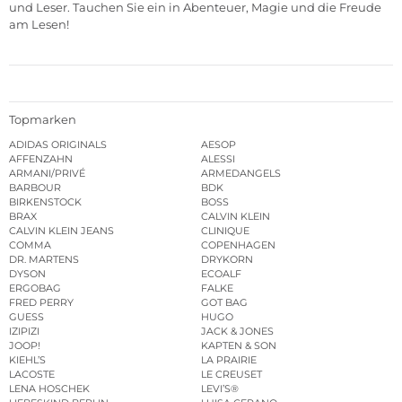
und Leser. Tauchen Sie ein in Abenteuer, Magie und die Freude
am Lesen!
Topmarken
ADIDAS ORIGINALS
AESOP
AFFENZAHN
ALESSI
ARMANI/PRIVÉ
ARMEDANGELS
BARBOUR
BDK
BIRKENSTOCK
BOSS
BRAX
CALVIN KLEIN
CALVIN KLEIN JEANS
CLINIQUE
COMMA
COPENHAGEN
DR. MARTENS
DRYKORN
DYSON
ECOALF
ERGOBAG
FALKE
FRED PERRY
GOT BAG
GUESS
HUGO
IZIPIZI
JACK & JONES
JOOP!
KAPTEN & SON
KIEHL’S
LA PRAIRIE
LACOSTE
LE CREUSET
LENA HOSCHEK
LEVI’S®