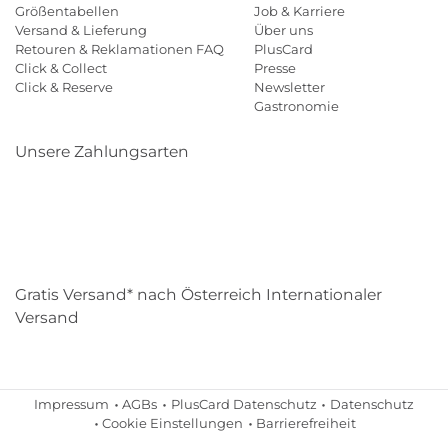
Größentabellen
Job & Karriere
Versand & Lieferung
Über uns
Retouren & Reklamationen FAQ
PlusCard
Click & Collect
Presse
Click & Reserve
Newsletter
Gastronomie
Unsere Zahlungsarten
Klarna
Paypal
Mastercard
Visa
Diners
Eps
Shop
Applepay
Amazon
Gratis Versand* nach Österreich Internationaler
Versand
Impressum
AGBs
PlusCard Datenschutz
Datenschutz
Cookie Einstellungen
Barrierefreiheit