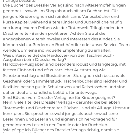
richtige Lesealter?
Die Bücher des Dressler Verlags sind nach Altersempfehlungen
geordnet – sowohl im Shop als auch oft am Buch selbst. Für
jüngere Kinder eignen sich einfühlsame Vorlesebücher und
kurze Kapitel, während ältere Kinder und Jugendliche häufig
von komplexeren Reihen wie der Tintenwelt-Trilogie oder den
Drachenreiter-Bänden profitieren. Achten Sie auf die
angegebenen Altershinweise und Interessen des Kindes. Sie
können sich außerdem an Buchhändler oder unser Service-Team
wenden, um eine individuelle Empfehlung zu erhalten.
Was unterscheidet die Hardcover- von den Taschenbuch-
Ausgaben beim Dressler Verlag?
Hardcover-Ausgaben sind besonders robust und langlebig, mit
festem Einband und oft zusätzlicher Ausstattung wie
Schutzumschlag und Illustrationen. Sie eignen sich bestens als
Geschenk oder Sammlerstück. Taschenbücher sind leichter und
flexibler, passen gut in Schulranzen und Reisetaschen und sind
daher ideal als handliche Lektüre für unterwegs.
Sind Bücher vom Dressler Verlag nur für Kinder geeignet?
Nein, viele Titel des Dressler Verlags – darunter die beliebten
Tintenwelt- und Drachenreiter-Bücher – sind als All-Age-Literatur
konzipiert. Sie sprechen sowohl junge als auch erwachsene
Leserinnen und Leser an und eignen sich hervorragend für
gemeinsames Lesen in der Familie oder im Buchclub.
Wie pflege ich Bücher des Dressler Verlags richtig, damit sie