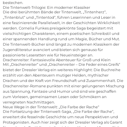
bestechen.
Die Tintenwelt-Trilogie: Ein moderner Klassiker
Die drei berühmten Bände der Tintenwelt, „Tintenherz“,
„Tintenblut“ und „Tintentod“, führen Leserinnen und Leser in
eine faszinierende Parallelwelt, in der Geschichten Wirklichkeit
werden. Cornelia Funkes preisgekrönte Saga begeistert mit
vielschichtigen Charakteren, einem poetischen Schreibstil und
einer spannenden Handlung rund um Magie, Bücher und Mut.
Die Tintenwelt-Bücher sind längst zu modernen Klassikern der
Jugendliteratur avanciert und bieten sich genauso für
passionierte Leseratten wie für Neueinsteiger an.
Drachenreiter: Fantasievolle Abenteuer für Groß und Klein
Mit „Drachenreiter“ und „Drachenreiter – Die Feder eines Greifs“
bietet der Dressler Verlag ein weiteres Highlight: Die Buchreihe
erzählt von den Abenteuern mutiger Helden, mythischer
Drachen und der Kraft von Freundschaft und Zusammenhalt. Die
Drachenreiter-Romane punkten mit einer gelungenen Mischung
aus Spannung, Fantasie und Humor und sind wie geschaffen
zum Vorlesen, gemeinsamen Lesen oder Schmökern an
verregneten Nachmittagen.
Neue Wege in der Tintenwelt: „Die Farbe der Rache“
Die Fortsetzung der Tintenwelt-Saga, „Die Farbe der Rache“,
erweitert die fesselnde Geschichte um neue Perspektiven und
Protagonisten. Auch hier zeigt sich der Dressler Verlag als Garant