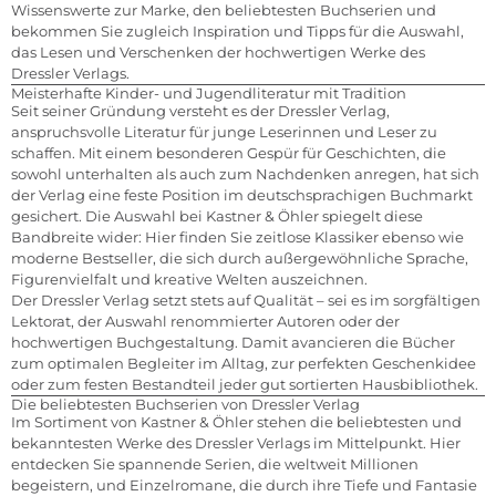
Wissenswerte zur Marke, den beliebtesten Buchserien und
bekommen Sie zugleich Inspiration und Tipps für die Auswahl,
das Lesen und Verschenken der hochwertigen Werke des
Dressler Verlags.
Meisterhafte Kinder- und Jugendliteratur mit Tradition
Seit seiner Gründung versteht es der Dressler Verlag,
anspruchsvolle Literatur für junge Leserinnen und Leser zu
schaffen. Mit einem besonderen Gespür für Geschichten, die
sowohl unterhalten als auch zum Nachdenken anregen, hat sich
der Verlag eine feste Position im deutschsprachigen Buchmarkt
gesichert. Die Auswahl bei Kastner & Öhler spiegelt diese
Bandbreite wider: Hier finden Sie zeitlose Klassiker ebenso wie
moderne Bestseller, die sich durch außergewöhnliche Sprache,
Figurenvielfalt und kreative Welten auszeichnen.
Der Dressler Verlag setzt stets auf Qualität – sei es im sorgfältigen
Lektorat, der Auswahl renommierter Autoren oder der
hochwertigen Buchgestaltung. Damit avancieren die Bücher
zum optimalen Begleiter im Alltag, zur perfekten Geschenkidee
oder zum festen Bestandteil jeder gut sortierten Hausbibliothek.
Die beliebtesten Buchserien von Dressler Verlag
Im Sortiment von Kastner & Öhler stehen die beliebtesten und
bekanntesten Werke des Dressler Verlags im Mittelpunkt. Hier
entdecken Sie spannende Serien, die weltweit Millionen
begeistern, und Einzelromane, die durch ihre Tiefe und Fantasie