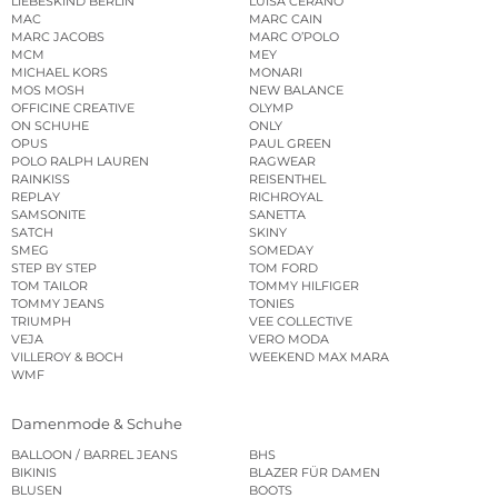
LIEBESKIND BERLIN
LUISA CERANO
MAC
MARC CAIN
MARC JACOBS
MARC O’POLO
MCM
MEY
MICHAEL KORS
MONARI
MOS MOSH
NEW BALANCE
OFFICINE CREATIVE
OLYMP
ON SCHUHE
ONLY
OPUS
PAUL GREEN
POLO RALPH LAUREN
RAGWEAR
RAINKISS
REISENTHEL
REPLAY
RICHROYAL
SAMSONITE
SANETTA
SATCH
SKINY
SMEG
SOMEDAY
STEP BY STEP
TOM FORD
TOM TAILOR
TOMMY HILFIGER
TOMMY JEANS
TONIES
TRIUMPH
VEE COLLECTIVE
VEJA
VERO MODA
VILLEROY & BOCH
WEEKEND MAX MARA
WMF
Damenmode & Schuhe
BALLOON / BARREL JEANS
BHS
BIKINIS
BLAZER FÜR DAMEN
BLUSEN
BOOTS