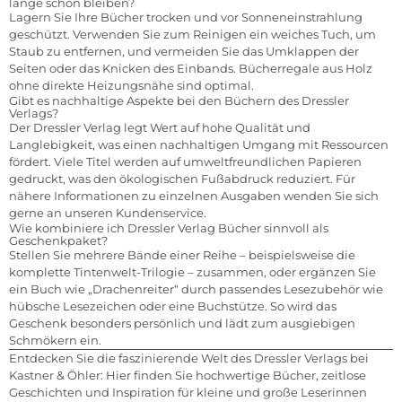
lange schön bleiben?
Lagern Sie Ihre Bücher trocken und vor Sonneneinstrahlung
geschützt. Verwenden Sie zum Reinigen ein weiches Tuch, um
Staub zu entfernen, und vermeiden Sie das Umklappen der
Seiten oder das Knicken des Einbands. Bücherregale aus Holz
ohne direkte Heizungsnähe sind optimal.
Gibt es nachhaltige Aspekte bei den Büchern des Dressler
Verlags?
Der Dressler Verlag legt Wert auf hohe Qualität und
Langlebigkeit, was einen nachhaltigen Umgang mit Ressourcen
fördert. Viele Titel werden auf umweltfreundlichen Papieren
gedruckt, was den ökologischen Fußabdruck reduziert. Für
nähere Informationen zu einzelnen Ausgaben wenden Sie sich
gerne an unseren Kundenservice.
Wie kombiniere ich Dressler Verlag Bücher sinnvoll als
Geschenkpaket?
Stellen Sie mehrere Bände einer Reihe – beispielsweise die
komplette Tintenwelt-Trilogie – zusammen, oder ergänzen Sie
ein Buch wie „Drachenreiter“ durch passendes Lesezubehör wie
hübsche Lesezeichen oder eine Buchstütze. So wird das
Geschenk besonders persönlich und lädt zum ausgiebigen
Schmökern ein.
Entdecken Sie die faszinierende Welt des Dressler Verlags bei
Kastner & Öhler: Hier finden Sie hochwertige Bücher, zeitlose
Geschichten und Inspiration für kleine und große Leserinnen