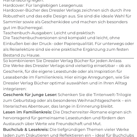
Handhabung legen.
Hardcover: Für langlebigen Lesegenuss
Hardcover-Bücher des Dressler Verlags zeichnen sich durch ihre
Robustheit und das edle Design aus. Sie sind die ideale Wahl für
Sammler sowie als Geschenkidee und machen sich besonders
gut im Bücherregal.
Taschenbuch-Ausgaben: Leicht und praktisch
Die Taschenbuchversionen sind kompakt und leicht, ohne
Einbußen bei der Druck- oder Papierqualität. Für unterwegs oder
als Reiselektüre sind sie eine praktische Ergänzung zum festen
Bestand zu Hause.
So kombinieren Sie Dressler Verlag Bücher für jeden Anlass
Die Werke des Dressler Verlags sind vielseitig einsetzbar – ob als
Geschenk, für die eigene Lesestunde oder als Inspiration für
Leseabende im Familienkreis. Hier einige Anregungen, wie Sie
Dressler Verlag Bücher optimal auswählen und in Ihren Alltag
integrieren:
Geschenk für junge Leser:
Schenken Sie die Tintenwelt-Trilogie
zum Geburtstag oder als besonderes Weihnachtsgeschenk – ein
literarisches Abenteuer, das lange in Erinnerung bleibt.
Lesen im Familienkreis:
Die Drachenreiter-Romane eignen sich
hervorragend für gemeinsame Lesestunden und fördern den
Austausch über Werte wie Freundschaft und Mut.
Buchclub & Lesekreis:
Die tiefgründigen Themen vieler Werke
laden zum Diskutieren und Reflektieren ein – ideal für Buchclubs