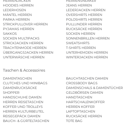
HERRENJACKEN
HERRENSNEAKER
HOODIES HERREN
JEANS HERREN
LEDERHOSEN
LEDERJACKEN HERREN
MÄNTEL HERREN
OVERSHIRTS HERREN
PARKA HERREN
POLOSHIRTS HERREN
STRICKPULLOVER HERREN
PULLUNDER HERREN
PYJAMAS HERREN
RUCKSÄCKE HERREN
SAKKOS
SOCKEN HERREN
SOCKEN MULTIPACKS
SONNENBRILLEN HERREN
STRICKJACKEN HERREN
SWEATSHIRTS
TRACHTENMODE HERREN
T-SHIRTS HERREN
ÜBERGANGSJACKEN HERREN
UNTERHEMDEN HERREN
UNTERWÄSCHE HERREN
WINTERJACKEN HERREN
Taschen & Accessoires
DAMENTASCHEN
BAUCHTASCHEN DAMEN
CLUTCHES UND MINIBAGS
CROSSBODY BAGS
DAMENRUCKSÄCKE
DAMENSCHALS & DAMENTÜCHER
SHOPPER
GELDBÖRSEN DAMEN
HANDSCHUHE DAMEN
HANDTASCHEN
HERREN REISETASCHEN
HARTSCHALENKOFFER
KOFFER UND TROLLEYS
HERREN KOFFER
HERREN KULTURBEUTEL
LAPTOPTASCHEN
REISEGEPÄCK DAMEN
RUCKSÄCKE HERREN
BAUCH- & GÜRTELTASCHEN
TOTE BAG