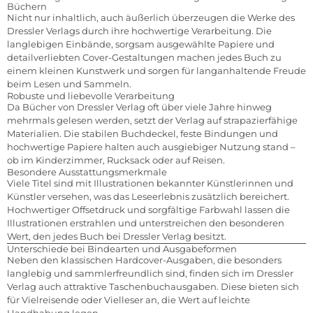
Büchern
Nicht nur inhaltlich, auch äußerlich überzeugen die Werke des
Dressler Verlags durch ihre hochwertige Verarbeitung. Die
langlebigen Einbände, sorgsam ausgewählte Papiere und
detailverliebten Cover-Gestaltungen machen jedes Buch zu
einem kleinen Kunstwerk und sorgen für langanhaltende Freude
beim Lesen und Sammeln.
Robuste und liebevolle Verarbeitung
Da Bücher von Dressler Verlag oft über viele Jahre hinweg
mehrmals gelesen werden, setzt der Verlag auf strapazierfähige
Materialien. Die stabilen Buchdeckel, feste Bindungen und
hochwertige Papiere halten auch ausgiebiger Nutzung stand –
ob im Kinderzimmer, Rucksack oder auf Reisen.
Besondere Ausstattungsmerkmale
Viele Titel sind mit Illustrationen bekannter Künstlerinnen und
Künstler versehen, was das Leseerlebnis zusätzlich bereichert.
Hochwertiger Offsetdruck und sorgfältige Farbwahl lassen die
Illustrationen erstrahlen und unterstreichen den besonderen
Wert, den jedes Buch bei Dressler Verlag besitzt.
Unterschiede bei Bindearten und Ausgabeformen
Neben den klassischen Hardcover-Ausgaben, die besonders
langlebig und sammlerfreundlich sind, finden sich im Dressler
Verlag auch attraktive Taschenbuchausgaben. Diese bieten sich
für Vielreisende oder Vielleser an, die Wert auf leichte