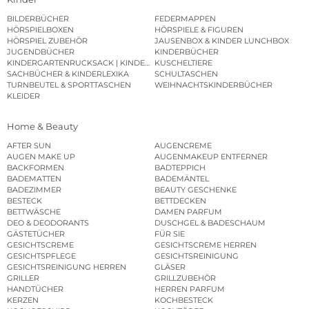
BILDERBÜCHER
FEDERMAPPEN
HÖRSPIELBOXEN
HÖRSPIELE & FIGUREN
HÖRSPIEL ZUBEHÖR
JAUSENBOX & KINDER LUNCHBOX
JUGENDBÜCHER
KINDERBÜCHER
KINDERGARTENRUCKSACK | KINDERGARTENBEUTEL
KUSCHELTIERE
SACHBÜCHER & KINDERLEXIKA
SCHULTASCHEN
TURNBEUTEL & SPORTTASCHEN
WEIHNACHTSKINDERBÜCHER
KLEIDER
Home & Beauty
AFTER SUN
AUGENCREME
AUGEN MAKE UP
AUGENMAKEUP ENTFERNER
BACKFORMEN
BADTEPPICH
BADEMATTEN
BADEMÄNTEL
BADEZIMMER
BEAUTY GESCHENKE
BESTECK
BETTDECKEN
BETTWÄSCHE
DAMEN PARFUM
DEO & DEODORANTS
DUSCHGEL & BADESCHAUM
GÄSTETÜCHER
FÜR SIE
GESICHTSCREME
GESICHTSCREME HERREN
GESICHTSPFLEGE
GESICHTSREINIGUNG
GESICHTSREINIGUNG HERREN
GLÄSER
GRILLER
GRILLZUBEHÖR
HANDTÜCHER
HERREN PARFUM
KERZEN
KOCHBESTECK