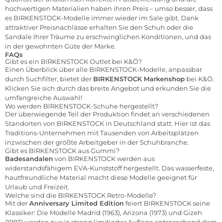
hochwertigen Materialien haben ihren Preis – umso besser, dass
es BIRKENSTOCK-Modelle immer wieder im Sale gibt. Dank
attraktiver Preisnachlässe erhalten Sie den Schuh oder die
Sandale Ihrer Träume zu erschwinglichen Konditionen, und das
in der gewohnten Güte der Marke.
FAQs
Gibt es ein BIRKENSTOCK Outlet bei K&Ö?
Einen Überblick über alle BIRKENSTOCK-Modelle, anpassbar
durch Suchfilter, bietet der
BIRKENSTOCK Markenshop
bei K&Ö.
Klicken Sie sich durch das breite Angebot und erkunden Sie die
umfangreiche Auswahl!
Wo werden BIRKENSTOCK-Schuhe hergestellt?
Der überwiegende Teil der Produktion findet an verschiedenen
Standorten von BIRKENSTOCK in Deutschland statt. Hier ist das
Traditions-Unternehmen mit Tausenden von Arbeitsplätzen
inzwischen der größte Arbeitgeber in der Schuhbranche.
Gibt es BIRKENSTOCK aus Gummi?
Badesandalen
von BIRKENSTOCK werden aus
widerstandsfähigem EVA-Kunststoff hergestellt. Das wasserfeste,
hautfreundliche Material macht diese Modelle geeignet für
Urlaub und Freizeit.
Welche sind die BIRKENSTOCK Retro-Modelle?
Mit der
Anniversary Limited Edition
feiert BIRKENSTOCK seine
Klassiker: Die Modelle Madrid (1963), Arizona (1973) und Gizeh