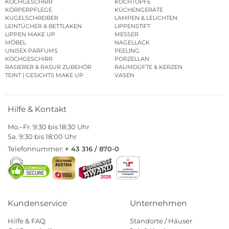
KOCHGESCHIRR
KOCHTÖPFE
KÖRPERPFLEGE
KÜCHENGERÄTE
KUGELSCHREIBER
LAMPEN & LEUCHTEN
LEINTÜCHER & BETTLAKEN
LIPPENSTIFT
LIPPEN MAKE UP
MESSER
MÖBEL
NAGELLACK
UNISEX PARFUMS
PEELING
KOCHGESCHIRR
PORZELLAN
RASIERER & RASUR ZUBEHÖR
RAUMDÜFTE & KERZEN
TEINT | GESICHTS MAKE UP
VASEN
Hilfe & Kontakt
Mo.–Fr. 9:30 bis 18:30 Uhr
Sa. 9:30 bis 18:00 Uhr
Telefonnummer:
+ 43 316 / 870-0
Kundenservice
Unternehmen
Hilfe & FAQ
Standorte / Häuser