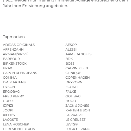
(1983) werden nur in streng limitierter Auflage entsprechend dem
Jahr ihrer Entstehung angeboten.
Topmarken
ADIDAS ORIGINALS
AESOP
AFFENZAHN
ALESSI
ARMANI/PRIVÉ
ARMEDANGELS
BARBOUR
BDK
BIRKENSTOCK
BOSS
BRAX
CALVIN KLEIN
CALVIN KLEIN JEANS
CLINIQUE
COMMA
COPENHAGEN
DR. MARTENS
DRYKORN
DYSON
ECOALF
ERGOBAG
FALKE
FRED PERRY
GOT BAG
GUESS
HUGO
IZIPIZI
JACK & JONES
JOOP!
KAPTEN & SON
KIEHL’S
LA PRAIRIE
LACOSTE
LE CREUSET
LENA HOSCHEK
LEVI’S®
LIEBESKIND BERLIN
LUISA CERANO