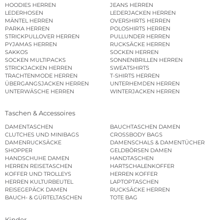
HOODIES HERREN
JEANS HERREN
LEDERHOSEN
LEDERJACKEN HERREN
MÄNTEL HERREN
OVERSHIRTS HERREN
PARKA HERREN
POLOSHIRTS HERREN
STRICKPULLOVER HERREN
PULLUNDER HERREN
PYJAMAS HERREN
RUCKSÄCKE HERREN
SAKKOS
SOCKEN HERREN
SOCKEN MULTIPACKS
SONNENBRILLEN HERREN
STRICKJACKEN HERREN
SWEATSHIRTS
TRACHTENMODE HERREN
T-SHIRTS HERREN
ÜBERGANGSJACKEN HERREN
UNTERHEMDEN HERREN
UNTERWÄSCHE HERREN
WINTERJACKEN HERREN
Taschen & Accessoires
DAMENTASCHEN
BAUCHTASCHEN DAMEN
CLUTCHES UND MINIBAGS
CROSSBODY BAGS
DAMENRUCKSÄCKE
DAMENSCHALS & DAMENTÜCHER
SHOPPER
GELDBÖRSEN DAMEN
HANDSCHUHE DAMEN
HANDTASCHEN
HERREN REISETASCHEN
HARTSCHALENKOFFER
KOFFER UND TROLLEYS
HERREN KOFFER
HERREN KULTURBEUTEL
LAPTOPTASCHEN
REISEGEPÄCK DAMEN
RUCKSÄCKE HERREN
BAUCH- & GÜRTELTASCHEN
TOTE BAG
Kinder