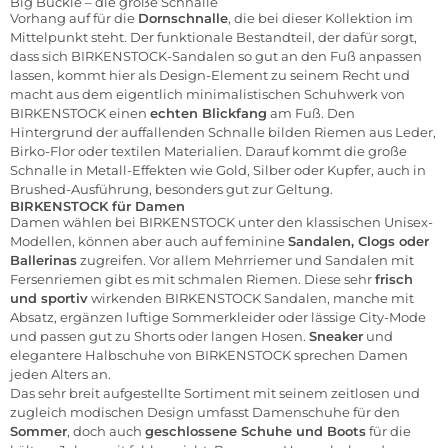
Big Buckle – die große Schnalle
Vorhang auf für die
Dornschnalle
, die bei dieser Kollektion im
Mittelpunkt steht. Der funktionale Bestandteil, der dafür sorgt,
dass sich BIRKENSTOCK-Sandalen so gut an den Fuß anpassen
lassen, kommt hier als Design-Element zu seinem Recht und
macht aus dem eigentlich minimalistischen Schuhwerk von
BIRKENSTOCK einen
echten Blickfang
am Fuß. Den
Hintergrund der auffallenden Schnalle bilden Riemen aus Leder,
Birko-Flor oder textilen Materialien. Darauf kommt die große
Schnalle in Metall-Effekten wie Gold, Silber oder Kupfer, auch in
Brushed-Ausführung, besonders gut zur Geltung.
BIRKENSTOCK für Damen
Damen wählen bei BIRKENSTOCK unter den klassischen Unisex-
Modellen, können aber auch auf feminine
Sandalen, Clogs oder
Ballerinas
zugreifen. Vor allem Mehrriemer und Sandalen mit
Fersenriemen gibt es mit schmalen Riemen. Diese sehr
frisch
und sportiv
wirkenden BIRKENSTOCK Sandalen, manche mit
Absatz, ergänzen luftige Sommerkleider oder lässige City-Mode
und passen gut zu Shorts oder langen Hosen.
Sneaker
und
elegantere Halbschuhe von BIRKENSTOCK sprechen Damen
jeden Alters an.
Das sehr breit aufgestellte Sortiment mit seinem zeitlosen und
zugleich modischen Design umfasst Damenschuhe für den
Sommer
, doch auch
geschlossene Schuhe und Boots
für die