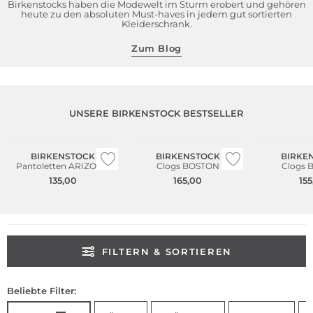
Birkenstocks haben die Modewelt im Sturm erobert und gehören
heute zu den absoluten Must-haves in jedem gut sortierten
Kleiderschrank.
Zum Blog
UNSERE BIRKENSTOCK BESTSELLER
Bestseller
Bestseller
Bestseller
BIRKENSTOCK
BIRKENSTOCK
BIRKE
Pantoletten ARIZONA
Clogs BOSTON
Clogs 
135,00
165,00
155
FILTERN & SORTIEREN
Beliebte Filter: