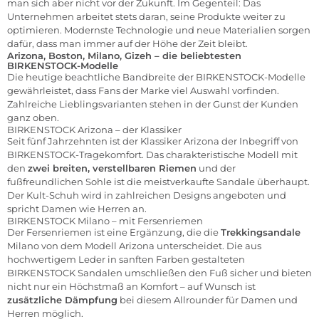
man sich aber nicht vor der Zukunft. Im Gegenteil: Das
Unternehmen arbeitet stets daran, seine Produkte weiter zu
optimieren. Modernste Technologie und neue Materialien sorgen
dafür, dass man immer auf der Höhe der Zeit bleibt.
Arizona, Boston, Milano, Gizeh – die beliebtesten
BIRKENSTOCK-Modelle
Die heutige beachtliche Bandbreite der BIRKENSTOCK-Modelle
gewährleistet, dass Fans der Marke viel Auswahl vorfinden.
Zahlreiche Lieblingsvarianten stehen in der Gunst der Kunden
ganz oben.
BIRKENSTOCK Arizona – der Klassiker
Seit fünf Jahrzehnten ist der Klassiker Arizona der Inbegriff von
BIRKENSTOCK-Tragekomfort. Das charakteristische Modell mit
den
zwei breiten, verstellbaren Riemen
und der
fußfreundlichen Sohle ist die meistverkaufte Sandale überhaupt.
Der Kult-Schuh wird in zahlreichen Designs angeboten und
spricht Damen wie Herren an.
BIRKENSTOCK Milano – mit Fersenriemen
Der Fersenriemen ist eine Ergänzung, die die
Trekkingsandale
Milano von dem Modell Arizona unterscheidet. Die aus
hochwertigem Leder in sanften Farben gestalteten
BIRKENSTOCK Sandalen umschließen den Fuß sicher und bieten
nicht nur ein Höchstmaß an Komfort – auf Wunsch ist
zusätzliche Dämpfung
bei diesem Allrounder für Damen und
Herren möglich.