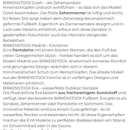
BIRKENSTOCK Gizeh – die Zehensandale
Hineinschlüpfen und sich wohlfühlen – so lässt sich das Modell
Gizeh beschreiben. Der flotte
Zehentrenner
ist luftig und leicht,
für festen Sitz sorgt neben dem Zehensteg das anatomisch
geformte Fußbett. Eigentlich als Damensandale designt und in
Lack oder Metallic erhältlich, erfreut sich diese Sandale in
gedämpften Naturtönen auch bei Männern steigender
Beliebtheit.
BIRKENSTOCK Madrid – Einriemer
Eine
Pantolette
mit einem breiten Riemen, die den Fuß bei
vielen Gelegenheiten stützt – hierbei handelt es sich um das
Modell Madrid von BIRKENSTOCK. Anatomisch korrekter Komfort
und gelungenes Design verbinden sich in diesem
minimalistischen Schuh zum Reinschlüpfen. Das älteste Modell
aus der BIRKENSTOCK Familie ist in vielfältigen Designs und
Materialien erhältlich.
BIRKENSTOCK Eva – wasserfeste Outdoor-Sandale
Die Produktlinie Eva besteht
aus hochwertigem Kunststoff
und
verfügt über das bewährte BIRKENSTOCK Fußbett. Eva gibt es als
Sandale, Zehentrenner oder Pantolette im Sortiment. Das
innovative Material wird aus einem Guss gefertigt – es ist
wasserfest, flexibel und besonders leicht. All diese Eigenschaften
machen die EVA Modelle zu perfekten Badesandalen am Strand,
im Schwimmbad oder in der Sauna.