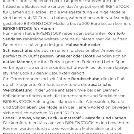
kältere Jahreszeit fehlen nicht. Bequeme Hausschuhe oder
trittsichere Badeschuhe runden das Angebot von BIRKENSTOCK
für Damen ab. Flexibel ist die Preisgestaltung – einige Modelle
sind bereits ab 50 Euro zu haben, während besonders aufwendig
gestaltete BIRKENSTOCK Modelle bis zu 200 Euro kosten können.
BIRKENSTOCK für Herren
Für Herren hat BIRKENSTOCK neben den bekannten
Komfort-
Sandalen
zahlreiche weitere Schuhe zu bieten. Wer viel auf den
Beinen ist, schätzt gut designte
Halbschuhe oder
Schnürschuhe
, die auch in einem professionellen Ambiente
perfekt zum Outfit passen.
Sneaker oder Boots
wenden sich an
aktive Männer
, die ihre Freizeit gern im Freien und beim Sport
verbringen – sie sind markantes Schuhwerk, bei dem ein lässiger,
stylisher Look zu den Pluspunkten gehört.
Ein Dauerbrenner sind seit Jahren
Berufsschuhe
, die den Fuß
durch integrierte Komfortelemente wie die
zusätzliche
Weichbettung
in der Sohle entlasten. Wie bei den Damen-
Kollektionen finden auch die Herrenschuhe und Sandalen von
BIRKENSTOCK Anklang bei Männern aller Altersstufen, Berufe
und Stilvorlieben. Die Modelle in der Herren-Kollektion bewegen
sich preislich zwischen 50 und 150 Euro.
Leder, Canvas, vegan, Lack, Kunststoff – Material und Farben
Die komfortablen Klassiker von BIRKENSTOCK in den bewährten
Formen werden durch die verwendeten Materialien und viel