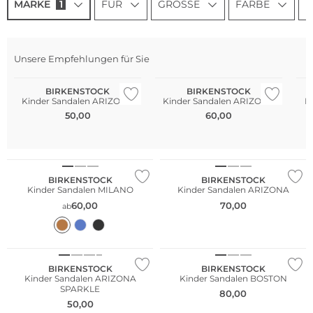
MARKE
1
FÜR
GRÖSSE
FARBE
P
Unsere Empfehlungen für Sie
BIRKENSTOCK
BIRKENSTOCK
Kinder Sandalen ARIZONA
Kinder Sandalen ARIZONA
K
50,00
60,00
BIRKENSTOCK
BIRKENSTOCK
Kinder Sandalen MILANO
Kinder Sandalen ARIZONA
60,00
70,00
ab
BIRKENSTOCK
BIRKENSTOCK
Kinder Sandalen ARIZONA
Kinder Sandalen BOSTON
SPARKLE
80,00
50,00