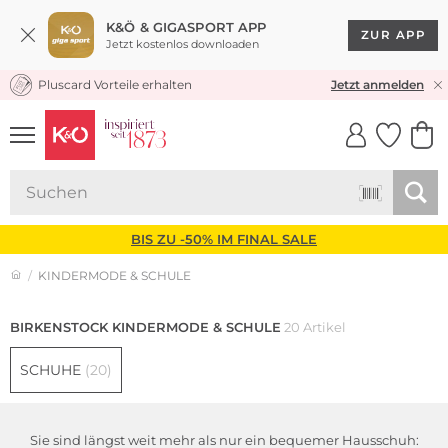
K&Ö & GIGASPORT APP
ZUR APP
Jetzt kostenlos downloaden
Pluscard Vorteile erhalten
KOSTENLOSER VERSAND* & RÜCKVERSAND
Jetzt anmelden
UNSERE APP
CLICK &
CLICK &
COLLECT
RESERVE
BIS ZU -50% IM FINAL SALE
KINDERMODE & SCHULE
BIRKENSTOCK KINDERMODE & SCHULE
20 Artikel
SCHUHE
(20)
Sie sind längst weit mehr als nur ein bequemer Hausschuh: