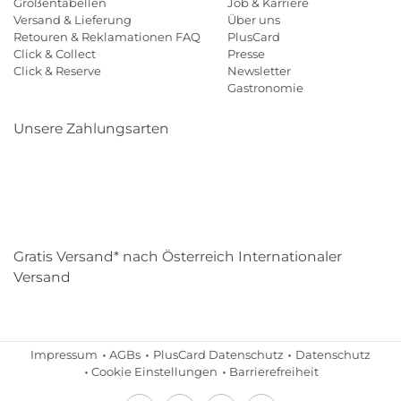
Größentabellen
Job & Karriere
Versand & Lieferung
Über uns
Retouren & Reklamationen FAQ
PlusCard
Click & Collect
Presse
Click & Reserve
Newsletter
Gastronomie
Unsere Zahlungsarten
Klarna
Paypal
Mastercard
Visa
Diners
Eps
Shop
Applepay
Amazon
Gratis Versand* nach Österreich Internationaler
Versand
Impressum
AGBs
PlusCard Datenschutz
Datenschutz
Cookie Einstellungen
Barrierefreiheit