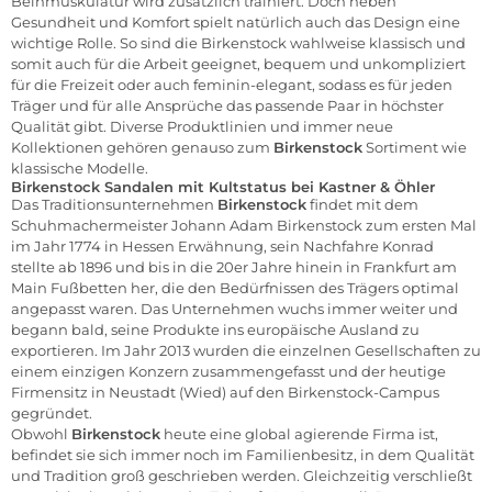
Beinmuskulatur wird zusätzlich trainiert. Doch neben
Gesundheit und Komfort spielt natürlich auch das Design eine
wichtige Rolle. So sind die Birkenstock wahlweise klassisch und
somit auch für die Arbeit geeignet, bequem und unkompliziert
für die Freizeit oder auch feminin-elegant, sodass es für jeden
Träger und für alle Ansprüche das passende Paar in höchster
Qualität gibt. Diverse Produktlinien und immer neue
Kollektionen gehören genauso zum
Birkenstock
Sortiment wie
klassische Modelle.
Birkenstock Sandalen mit Kultstatus bei Kastner & Öhler
Das Traditionsunternehmen
Birkenstock
findet mit dem
Schuhmachermeister Johann Adam Birkenstock zum ersten Mal
im Jahr 1774 in Hessen Erwähnung, sein Nachfahre Konrad
stellte ab 1896 und bis in die 20er Jahre hinein in Frankfurt am
Main Fußbetten her, die den Bedürfnissen des Trägers optimal
angepasst waren. Das Unternehmen wuchs immer weiter und
begann bald, seine Produkte ins europäische Ausland zu
exportieren. Im Jahr 2013 wurden die einzelnen Gesellschaften zu
einem einzigen Konzern zusammengefasst und der heutige
Firmensitz in Neustadt (Wied) auf den Birkenstock-Campus
gegründet.
Obwohl
Birkenstock
heute eine global agierende Firma ist,
befindet sie sich immer noch im Familienbesitz, in dem Qualität
und Tradition groß geschrieben werden. Gleichzeitig verschließt