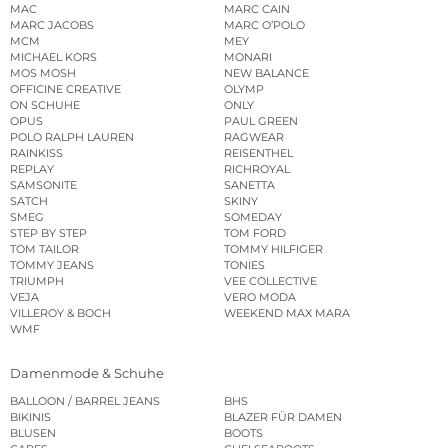
MAC
MARC CAIN
MARC JACOBS
MARC O’POLO
MCM
MEY
MICHAEL KORS
MONARI
MOS MOSH
NEW BALANCE
OFFICINE CREATIVE
OLYMP
ON SCHUHE
ONLY
OPUS
PAUL GREEN
POLO RALPH LAUREN
RAGWEAR
RAINKISS
REISENTHEL
REPLAY
RICHROYAL
SAMSONITE
SANETTA
SATCH
SKINY
SMEG
SOMEDAY
STEP BY STEP
TOM FORD
TOM TAILOR
TOMMY HILFIGER
TOMMY JEANS
TONIES
TRIUMPH
VEE COLLECTIVE
VEJA
VERO MODA
VILLEROY & BOCH
WEEKEND MAX MARA
WMF
Damenmode & Schuhe
BALLOON / BARREL JEANS
BHS
BIKINIS
BLAZER FÜR DAMEN
BLUSEN
BOOTS