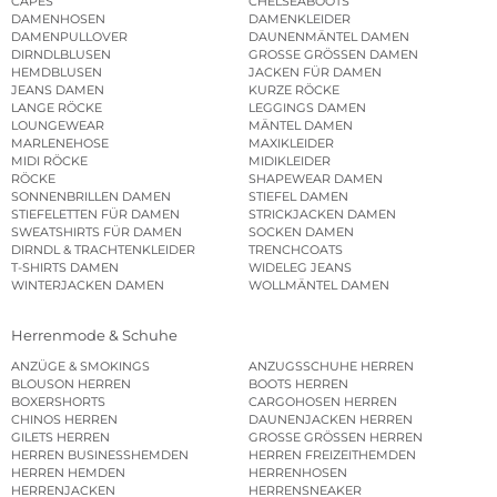
CAPES
CHELSEABOOTS
DAMENHOSEN
DAMENKLEIDER
DAMENPULLOVER
DAUNENMÄNTEL DAMEN
DIRNDLBLUSEN
GROSSE GRÖSSEN DAMEN
HEMDBLUSEN
JACKEN FÜR DAMEN
JEANS DAMEN
KURZE RÖCKE
LANGE RÖCKE
LEGGINGS DAMEN
LOUNGEWEAR
MÄNTEL DAMEN
MARLENEHOSE
MAXIKLEIDER
MIDI RÖCKE
MIDIKLEIDER
RÖCKE
SHAPEWEAR DAMEN
SONNENBRILLEN DAMEN
STIEFEL DAMEN
STIEFELETTEN FÜR DAMEN
STRICKJACKEN DAMEN
SWEATSHIRTS FÜR DAMEN
SOCKEN DAMEN
DIRNDL & TRACHTENKLEIDER
TRENCHCOATS
T-SHIRTS DAMEN
WIDELEG JEANS
WINTERJACKEN DAMEN
WOLLMÄNTEL DAMEN
Herrenmode & Schuhe
ANZÜGE & SMOKINGS
ANZUGSSCHUHE HERREN
BLOUSON HERREN
BOOTS HERREN
BOXERSHORTS
CARGOHOSEN HERREN
CHINOS HERREN
DAUNENJACKEN HERREN
GILETS HERREN
GROSSE GRÖSSEN HERREN
HERREN BUSINESSHEMDEN
HERREN FREIZEITHEMDEN
HERREN HEMDEN
HERRENHOSEN
HERRENJACKEN
HERRENSNEAKER