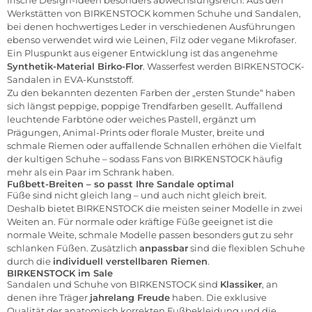
frische Design-Ideen besonders abwechslungsreich. Aus den
Werkstätten von BIRKENSTOCK kommen Schuhe und Sandalen,
bei denen hochwertiges Leder in verschiedenen Ausführungen
ebenso verwendet wird wie Leinen, Filz oder vegane Mikrofaser.
Ein Pluspunkt aus eigener Entwicklung ist das angenehme
Synthetik-Material Birko-Flor
. Wasserfest werden BIRKENSTOCK-
Sandalen in EVA-Kunststoff.
Zu den bekannten dezenten Farben der „ersten Stunde“ haben
sich längst peppige, poppige Trendfarben gesellt. Auffallend
leuchtende Farbtöne oder weiches Pastell, ergänzt um
Prägungen, Animal-Prints oder florale Muster, breite und
schmale Riemen oder auffallende Schnallen erhöhen die Vielfalt
der kultigen Schuhe – sodass Fans von BIRKENSTOCK häufig
mehr als ein Paar im Schrank haben.
Fußbett-Breiten – so passt Ihre Sandale optimal
Füße sind nicht gleich lang – und auch nicht gleich breit.
Deshalb bietet BIRKENSTOCK die meisten seiner Modelle in zwei
Weiten an. Für normale oder kräftige Füße geeignet ist die
normale Weite, schmale Modelle passen besonders gut zu sehr
schlanken Füßen. Zusätzlich
anpassbar
sind die flexiblen Schuhe
durch die
individuell verstellbaren Riemen
.
BIRKENSTOCK im Sale
Sandalen und Schuhe von BIRKENSTOCK sind
Klassiker
, an
denen ihre Träger
jahrelang Freude
haben. Die exklusive
Qualität der anatomisch korrekten Fußbekleidung und die