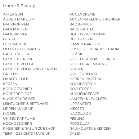
Home & Beauty
AFTER SUN
AUGENCREME
AUGEN MAKE UP
AUGENMAKEUP ENTFERNER
BACKFORMEN
BADTEPPICH
BADEMATTEN
BADEMÄNTEL
BADEZIMMER
BEAUTY GESCHENKE
BESTECK
BETTDECKEN
BETTWÄSCHE
DAMEN PARFUM
DEO & DEODORANTS
DUSCHGEL & BADESCHAUM
GÄSTETÜCHER
FÜR SIE
GESICHTSCREME
GESICHTSCREME HERREN
GESICHTSPFLEGE
GESICHTSREINIGUNG
GESICHTSREINIGUNG HERREN
GLÄSER
GRILLER
GRILLZUBEHÖR
HANDTÜCHER
HERREN PARFUM
KERZEN
KOCHBESTECK
KOCHGESCHIRR
KOCHTÖPFE
KÖRPERPFLEGE
KÜCHENGERÄTE
KUGELSCHREIBER
LAMPEN & LEUCHTEN
LEINTÜCHER & BETTLAKEN
LIPPENSTIFT
LIPPEN MAKE UP
MESSER
MÖBEL
NAGELLACK
UNISEX PARFUMS
PEELING
KOCHGESCHIRR
PORZELLAN
RASIERER & RASUR ZUBEHÖR
RAUMDÜFTE & KERZEN
TEINT | GESICHTS MAKE UP
VASEN