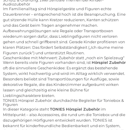
Schutz & Ordnung: zwei zentrale Themen bei Kinder-
Audiozubehör
Im Familienalltag sind Hörspielgeräte und Figuren echte
Dauerbrenner – entsprechend hoch ist die Beanspruchung. Eine
gut sitzende Hülle kann Kratzer reduzieren, Kanten schützen
und das Gerät beim Tragen angenehmer machen.
Aufbewahrungslösungen wie Regale oder Transportboxen
wiederum sorgen dafür, dass Lieblingsfiguren nicht verloren
gehen und schnell griffbereit sind. Gerade Kinder profitieren von
klaren Plätzen: Das fördert Selbstständigkeit („Ich räume meine
Figuren zurück“) und unterstützt Routinen.
Geschenkidee mit Mehrwert: Zubehör statt „noch ein Spielzeug“
Wenn bereits viele Figuren vorhanden sind, ist
Hörspiel Zubehör
oft die sinnvollere Geschenkidee: Es ergänzt das bestehende
System, wirkt hochwertig und wird im Alltag wirklich verwendet.
Besonders beliebt sind Transportlösungen für Ausflüge, sowie
dekorative Regale, die das Kinderzimmer aufgeräumt wirken
lassen und gleichzeitig eine kleine Bühne für
Lieblingscharaktere bieten.
TONIES Hörspiel Zubehör: durchdachte Begleiter für Toniebox &
Figuren
In dieser Kategorie steht
TONIES Hörspiel Zubehör
im
Mittelpunkt – also Accessoires, die rund um die Toniebox und die
dazugehörigen Hörfiguren entwickelt wurden. TONIES ist
bekannt für kinderfreundliche Bedienbarkeit und ein System,