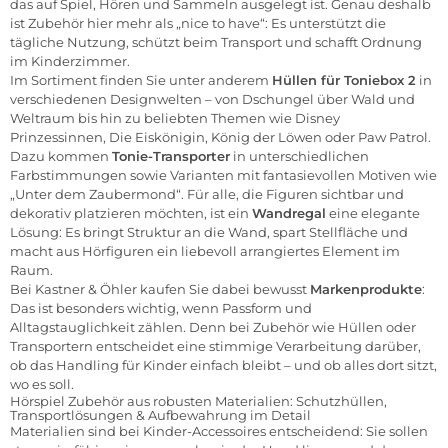
das auf Spiel, Hören und Sammeln ausgelegt ist. Genau deshalb
ist Zubehör hier mehr als „nice to have“: Es unterstützt die
tägliche Nutzung, schützt beim Transport und schafft Ordnung
im Kinderzimmer.
Im Sortiment finden Sie unter anderem
Hüllen für Toniebox 2
in
verschiedenen Designwelten – von Dschungel über Wald und
Weltraum bis hin zu beliebten Themen wie Disney
Prinzessinnen, Die Eiskönigin, König der Löwen oder Paw Patrol.
Dazu kommen
Tonie-Transporter
in unterschiedlichen
Farbstimmungen sowie Varianten mit fantasievollen Motiven wie
„Unter dem Zaubermond“. Für alle, die Figuren sichtbar und
dekorativ platzieren möchten, ist ein
Wandregal
eine elegante
Lösung: Es bringt Struktur an die Wand, spart Stellfläche und
macht aus Hörfiguren ein liebevoll arrangiertes Element im
Raum.
Bei Kastner & Öhler kaufen Sie dabei bewusst
Markenprodukte
:
Das ist besonders wichtig, wenn Passform und
Alltagstauglichkeit zählen. Denn bei Zubehör wie Hüllen oder
Transportern entscheidet eine stimmige Verarbeitung darüber,
ob das Handling für Kinder einfach bleibt – und ob alles dort sitzt,
wo es soll.
Hörspiel Zubehör aus robusten Materialien: Schutzhüllen,
Transportlösungen & Aufbewahrung im Detail
Materialien sind bei Kinder-Accessoires entscheidend: Sie sollen