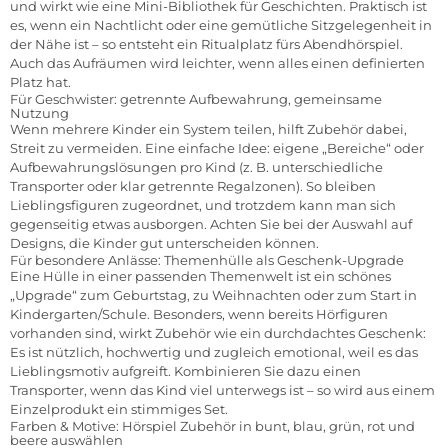
und wirkt wie eine Mini-Bibliothek für Geschichten. Praktisch ist
es, wenn ein Nachtlicht oder eine gemütliche Sitzgelegenheit in
der Nähe ist – so entsteht ein Ritualplatz fürs Abendhörspiel.
Auch das Aufräumen wird leichter, wenn alles einen definierten
Platz hat.
Für Geschwister: getrennte Aufbewahrung, gemeinsame
Nutzung
Wenn mehrere Kinder ein System teilen, hilft Zubehör dabei,
Streit zu vermeiden. Eine einfache Idee: eigene „Bereiche“ oder
Aufbewahrungslösungen pro Kind (z. B. unterschiedliche
Transporter oder klar getrennte Regalzonen). So bleiben
Lieblingsfiguren zugeordnet, und trotzdem kann man sich
gegenseitig etwas ausborgen. Achten Sie bei der Auswahl auf
Designs, die Kinder gut unterscheiden können.
Für besondere Anlässe: Themenhülle als Geschenk-Upgrade
Eine Hülle in einer passenden Themenwelt ist ein schönes
„Upgrade“ zum Geburtstag, zu Weihnachten oder zum Start in
Kindergarten/Schule. Besonders, wenn bereits Hörfiguren
vorhanden sind, wirkt Zubehör wie ein durchdachtes Geschenk:
Es ist nützlich, hochwertig und zugleich emotional, weil es das
Lieblingsmotiv aufgreift. Kombinieren Sie dazu einen
Transporter, wenn das Kind viel unterwegs ist – so wird aus einem
Einzelprodukt ein stimmiges Set.
Farben & Motive: Hörspiel Zubehör in bunt, blau, grün, rot und
beere auswählen