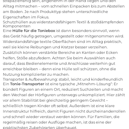
strapazierfähig sein, angenehm in der Hand liegen und den
Alltag mitmachen – vom schnellen Einpacken bis zum Abstellen
am Boden. Je nach Produkttyp stehen unterschiedliche
Eigenschaften im Fokus.
Schutzhüllen aus widerstandsfähigem Textil & stoßdämpfenden
Komponenten
Eine
Hülle für die Toniebox
ist dann besonders sinnvoll, wenn
das Gerät häufig getragen, umgestellt oder mitgenommen wird.
Widerstandsfähige textile Oberflächen sind im Alltag praktisch,
weil sie kleine Reibungen und Kratzer besser verzeihen.
Zusätzlich können verstärkte Bereiche an Kanten oder Ecken
helfen, Stöße abzufedern. Achten Sie beim Auswählen auch
darauf, dass Bedienelemente und Anschlüsse weiterhin gut
erreichbar bleiben – denn eine Hülle soll schützen, ohne die
Nutzung komplizierter zu machen.
Transporter & Aufbewahrung: stabil, leicht und kinderfreundlich
Ein
Tonie-Transporter
ist eine typische „Mitnehm-Lösung“: Er
bündelt Figuren an einem Ort, reduziert Suchzeiten und macht
den Wechsel der Hörfiguren unterwegs unkompliziert. Hier zählt
vor allem Stabilität bei gleichzeitig geringem Gewicht –
schließlich tragen Kinder oft selbst. Außerdem ist eine klare
Innenstruktur hilfreich, damit Figuren nicht durcheinanderrollen
und schnell wieder verstaut werden können. Für Familien, die
regelmäßig reisen oder Ausflüge machen, ist das eine der
praktischsten Zubehörarten überhaupt.