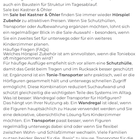
auch ein Baustein für Struktur im Tagesablauf.
Sale bei Kastner & Öhler
Im
Sale bei Kastner & Öhler
finden Sie immer wieder
Hörspiel
Zubehör
zu attraktiven Preisen. Wenn Sie Schutzhüllen,
Transporter oder Aufbewahrung ergänzen möchten, lohnt sich
ein regelmäßiger Blick in die Sale-Auswahl – besonders, wenn
Sie ein zweites Set für unterwegs oder für ein weiteres
Kinderzimmer planen.
Häufige Fragen (FAQs)
Welches Hörspiel Zubehör ist am sinnvollsten, wenn die Toniebox
oft mitgenommen wird?
Für häufige Ausflüge empfiehlt sich vor allem eine
Schutzhülle
,
damit das Gerät beim Tragen und im Rucksack besser geschützt
ist. Ergänzend ist ein
Tonie-Transporter
sehr praktisch, weil er die
Hörfiguren gesammelt hält und unterwegs schnellen Zugriff
ermöglicht. Diese Kombination reduziert Suchaufwand und
schützt gleichzeitig die wichtigsten Teile des Systems im Alltag.
Was ist besser: Wandregal oder Transporter für Hörfiguren?
Das hängt von Ihrer Nutzung ab. Ein
Wandregal
ist ideal, wenn
die Figuren hauptsächlich zu Hause verwendet werden und Sie
eine dekorative, übersichtliche Lösung fürs Kinderzimmer
möchten. Ein
Transporter
passt besser, wenn Figuren
regelmäßig unterwegs dabei sind oder wenn Sie flexibel
zwischen Wohn- und Schlafzimmer wechseln. Viele Familien
nutzen beides: Regal für die „Basis“ zu Hause, Transporter für die