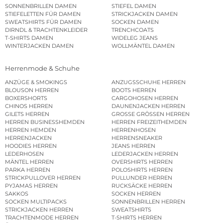
SONNENBRILLEN DAMEN
STIEFEL DAMEN
STIEFELETTEN FÜR DAMEN
STRICKJACKEN DAMEN
SWEATSHIRTS FÜR DAMEN
SOCKEN DAMEN
DIRNDL & TRACHTENKLEIDER
TRENCHCOATS
T-SHIRTS DAMEN
WIDELEG JEANS
WINTERJACKEN DAMEN
WOLLMÄNTEL DAMEN
Herrenmode & Schuhe
ANZÜGE & SMOKINGS
ANZUGSSCHUHE HERREN
BLOUSON HERREN
BOOTS HERREN
BOXERSHORTS
CARGOHOSEN HERREN
CHINOS HERREN
DAUNENJACKEN HERREN
GILETS HERREN
GROSSE GRÖSSEN HERREN
HERREN BUSINESSHEMDEN
HERREN FREIZEITHEMDEN
HERREN HEMDEN
HERRENHOSEN
HERRENJACKEN
HERRENSNEAKER
HOODIES HERREN
JEANS HERREN
LEDERHOSEN
LEDERJACKEN HERREN
MÄNTEL HERREN
OVERSHIRTS HERREN
PARKA HERREN
POLOSHIRTS HERREN
STRICKPULLOVER HERREN
PULLUNDER HERREN
PYJAMAS HERREN
RUCKSÄCKE HERREN
SAKKOS
SOCKEN HERREN
SOCKEN MULTIPACKS
SONNENBRILLEN HERREN
STRICKJACKEN HERREN
SWEATSHIRTS
TRACHTENMODE HERREN
T-SHIRTS HERREN