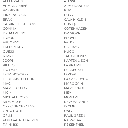
AFFENZAHN
ALESSI
ARMANI/PRIVÉ
ARMEDANGELS
BARBOUR
BDK
BIRKENSTOCK
BOSS
BRAX
CALVIN KLEIN
CALVIN KLEIN JEANS
CLINIQUE
COMMA
COPENHAGEN
DR. MARTENS
DRYKORN
DYSON
ECOALF
ERGOBAG
FALKE
FRED PERRY
GOT BAG
GUESS
HUGO
IZIPIZI
JACK & JONES
JOOP!
KAPTEN & SON
KIEHL’S
LA PRAIRIE
LACOSTE
LE CREUSET
LENA HOSCHEK
LEVI’S®
LIEBESKIND BERLIN
LUISA CERANO
MAC
MARC CAIN
MARC JACOBS
MARC O’POLO
MCM
MEY
MICHAEL KORS
MONARI
MOS MOSH
NEW BALANCE
OFFICINE CREATIVE
OLYMP
ON SCHUHE
ONLY
OPUS
PAUL GREEN
POLO RALPH LAUREN
RAGWEAR
RAINKISS
REISENTHEL