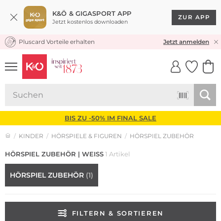
K&Ö & GIGASPORT APP
ZUR APP
Jetzt kostenlos downloaden
Pluscard Vorteile erhalten
KOSTENLOSER VERSAND* & RÜCKVERSAND
Jetzt anmelden
UNSERE APP
CLICK &
CLICK &
COLLECT
RESERVE
BIS ZU -50% IM FINAL SALE
KINDER
HÖRSPIELE & FIGUREN
HÖRSPIEL ZUBEHÖR
HÖRSPIEL ZUBEHÖR | WEISS
1 Artikel
HÖRSPIEL ZUBEHÖR
(1)
FILTERN & SORTIEREN