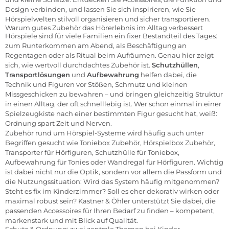
Design verbinden, und lassen Sie sich inspirieren, wie Sie
Hörspielwelten stilvoll organisieren und sicher transportieren.
Warum gutes Zubehör das Hörerlebnis im Alltag verbessert
Hörspiele sind für viele Familien ein fixer Bestandteil des Tages:
zum Runterkommen am Abend, als Beschäftigung an
Regentagen oder als Ritual beim Aufräumen. Genau hier zeigt
sich, wie wertvoll durchdachtes Zubehör ist.
Schutzhüllen
,
Transportlösungen
und
Aufbewahrung
helfen dabei, die
Technik und Figuren vor Stößen, Schmutz und kleinen
Missgeschicken zu bewahren – und bringen gleichzeitig Struktur
in einen Alltag, der oft schnelllebig ist. Wer schon einmal in einer
Spielzeugkiste nach einer bestimmten Figur gesucht hat, weiß:
Ordnung spart Zeit und Nerven.
Zubehör rund um Hörspiel-Systeme wird häufig auch unter
Begriffen gesucht wie
Toniebox Zubehör
,
Hörspielbox Zubehör
,
Transporter für Hörfiguren
,
Schutzhülle für Toniebox
,
Aufbewahrung für Tonies
oder
Wandregal für Hörfiguren
. Wichtig
ist dabei nicht nur die Optik, sondern vor allem die Passform und
die Nutzungssituation: Wird das System häufig mitgenommen?
Steht es fix im Kinderzimmer? Soll es eher dekorativ wirken oder
maximal robust sein? Kastner & Öhler unterstützt Sie dabei, die
passenden Accessoires für Ihren Bedarf zu finden – kompetent,
markenstark und mit Blick auf Qualität.