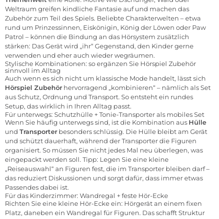
Weltraum greifen kindliche Fantasie auf und machen das
Zubehör zum Teil des Spiels. Beliebte Charakterwelten – etwa
rund um Prinzessinnen, Eiskönigin, König der Löwen oder Paw
Patrol – können die Bindung an das Hörsystem zusätzlich
stärken: Das Gerät wird „ihr“ Gegenstand, den Kinder gerne
verwenden und eher auch wieder wegräumen.
Stylische Kombinationen: so ergänzen Sie Hörspiel Zubehör
sinnvoll im Alltag
Auch wenn es sich nicht um klassische Mode handelt, lässt sich
Hörspiel Zubehör
hervorragend „kombinieren“ – nämlich als Set
aus Schutz, Ordnung und Transport. So entsteht ein rundes
Setup, das wirklich in Ihren Alltag passt.
Für unterwegs: Schutzhülle + Tonie-Transporter als mobiles Set
Wenn Sie häufig unterwegs sind, ist die Kombination aus
Hülle
und
Transporter
besonders schlüssig. Die Hülle bleibt am Gerät
und schützt dauerhaft, während der Transporter die Figuren
organisiert. So müssen Sie nicht jedes Mal neu überlegen, was
eingepackt werden soll. Tipp: Legen Sie eine kleine
„Reiseauswahl“ an Figuren fest, die im Transporter bleiben darf –
das reduziert Diskussionen und sorgt dafür, dass immer etwas
Passendes dabei ist.
Für das Kinderzimmer: Wandregal + feste Hör-Ecke
Richten Sie eine kleine Hör-Ecke ein: Hörgerät an einem fixen
Platz, daneben ein Wandregal für Figuren. Das schafft Struktur