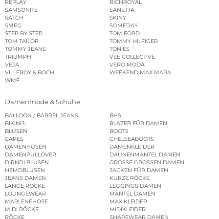
REPLAY
RICHROYAL
SAMSONITE
SANETTA
SATCH
SKINY
SMEG
SOMEDAY
STEP BY STEP
TOM FORD
TOM TAILOR
TOMMY HILFIGER
TOMMY JEANS
TONIES
TRIUMPH
VEE COLLECTIVE
VEJA
VERO MODA
VILLEROY & BOCH
WEEKEND MAX MARA
WMF
Damenmode & Schuhe
BALLOON / BARREL JEANS
BHS
BIKINIS
BLAZER FÜR DAMEN
BLUSEN
BOOTS
CAPES
CHELSEABOOTS
DAMENHOSEN
DAMENKLEIDER
DAMENPULLOVER
DAUNENMÄNTEL DAMEN
DIRNDLBLUSEN
GROSSE GRÖSSEN DAMEN
HEMDBLUSEN
JACKEN FÜR DAMEN
JEANS DAMEN
KURZE RÖCKE
LANGE RÖCKE
LEGGINGS DAMEN
LOUNGEWEAR
MÄNTEL DAMEN
MARLENEHOSE
MAXIKLEIDER
MIDI RÖCKE
MIDIKLEIDER
RÖCKE
SHAPEWEAR DAMEN