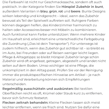
Die Farbwahl ist nicht nur Geschmackssache, sondern oft auch
praktisch. In der Kategorie finden Sie
Hörspiel Zubehör in bunt
,
außerdem Varianten in
blau
,
grün
,
rot
und
beere
. Bunte Designs
wirken lebendig und kindgerecht – ideal, wenn das Zubehör
bewusst als Teil der Spielwelt auftreten soll. Ruhigere Farben
können dagegen helfen, das Kinderzimmer harmonisch zu
halten oder Accessoires besser mit Möbeln zu kombinieren.
Auch funktional kann Farbe unterstützen: Wenn mehrere Kinder
im Haushalt sind, erleichtert eine unterschiedliche Farbgebung
die Zuordnung („Das ist dein Transporter“). Für unterwegs ist
zudem hilfreich, wenn das Zubehör gut sichtbar ist – so bleibt es
im Auto, bei Freunden oder auf Reisen weniger leicht liegen.
Pflege & Alltagstipps: so bleibt Hörspiel Zubehör lange schön
Zubehör wird oft angefasst, getragen, abgestellt und landet nicht
selten auf dem Boden. Umso wichtiger ist eine Pflege, die
unkompliziert in den Alltag passt. Prüfen Sie vor der Reinigung
immer die produktspezifischen Hinweise am Artikel – je nach
Material und Verarbeitung können sich Empfehlungen
unterscheiden.
Regelmäßig ausschütteln und ausbürsten:
Bei textilen
Oberflächen reicht es oft, Krümel oder Staub kurz zu entfernen,
bevor sich Schmutz festsetzt.
Flecken zeitnah behandeln:
Kleine Flecken lassen sich meist
leichter entfernen, wenn sie frisch sind. Nutzen Sie dafür eine