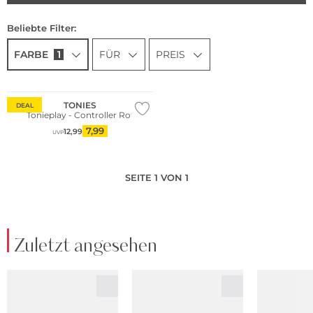
Beliebte Filter:
FARBE
1
FÜR
PREIS
TONIES
DEAL
Tonieplay - Controller Rot
7,99
12,99
UVP
SEITE 1 VON 1
Zuletzt angesehen