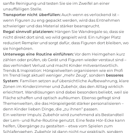
sanfte Reinigung und testen Sie sie im Zweifel an einer
unauffälligen Stelle.
Transporter nicht überfüllen:
Auch wenn es verlockend ist –
wenn Figuren zu eng gepackt werden, wird das Entnehmen
schwieriger und das Material stärker beansprucht.
Regal sinnvoll platzieren:
Hängen Sie Wandregale so, dass sie
nicht direkt dort sind, wo wild gespielt wird. Ein ruhiger Platz
reduziert Rempler und sorgt dafür, dass Figuren dort bleiben, wo
sie hingehören.
Unterwegs eine Routine einführen:
Vor dem Heimgehen kurz
zählen oder prüfen, ob Gerät und Figuren wieder verstaut sind –
das verhindert Verlust und macht Kinder mitverantwortlich.
Trends & Inspiration: Hörspielwelten organisieren wie ein Profi
Im Trend liegt aktuell weniger „mehr Zeug“, sondern
besseres
System
: Familien setzen auf übersichtliche Aufbewahrung, klare
Zonen im Kinderzimmer und Zubehör, das den Alltag wirklich
erleichtert. Wandlösungen sind dabei besonders beliebt, weil sie
Fläche schaffen und optisch aufräumen. Ebenso gefragt sind
Themenwelten, die das Hörspielgerät stärker personalisieren –
denn Kinder lieben Dinge, die „zu ihnen“ passen.
Ein weiterer Impuls: Zubehör wird zunehmend als Bestandteil
der Lern- und Ruhe-Routine genutzt. Eine feste Hör-Ecke kann
helfen, Übergänge zu gestalten – etwa vom Spielen zum
Schlafengehen. Zubehör ist dann nicht nur praktisch, sondern