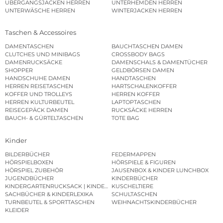
ÜBERGANGSJACKEN HERREN
UNTERHEMDEN HERREN
UNTERWÄSCHE HERREN
WINTERJACKEN HERREN
Taschen & Accessoires
DAMENTASCHEN
BAUCHTASCHEN DAMEN
CLUTCHES UND MINIBAGS
CROSSBODY BAGS
DAMENRUCKSÄCKE
DAMENSCHALS & DAMENTÜCHER
SHOPPER
GELDBÖRSEN DAMEN
HANDSCHUHE DAMEN
HANDTASCHEN
HERREN REISETASCHEN
HARTSCHALENKOFFER
KOFFER UND TROLLEYS
HERREN KOFFER
HERREN KULTURBEUTEL
LAPTOPTASCHEN
REISEGEPÄCK DAMEN
RUCKSÄCKE HERREN
BAUCH- & GÜRTELTASCHEN
TOTE BAG
Kinder
BILDERBÜCHER
FEDERMAPPEN
HÖRSPIELBOXEN
HÖRSPIELE & FIGUREN
HÖRSPIEL ZUBEHÖR
JAUSENBOX & KINDER LUNCHBOX
JUGENDBÜCHER
KINDERBÜCHER
KINDERGARTENRUCKSACK | KINDERGARTENBEUTEL
KUSCHELTIERE
SACHBÜCHER & KINDERLEXIKA
SCHULTASCHEN
TURNBEUTEL & SPORTTASCHEN
WEIHNACHTSKINDERBÜCHER
KLEIDER