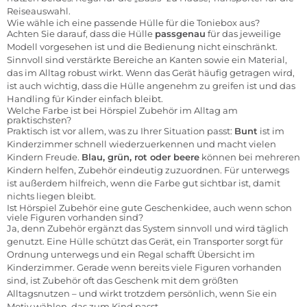
Reiseauswahl.
Wie wähle ich eine passende Hülle für die Toniebox aus?
Achten Sie darauf, dass die Hülle
passgenau
für das jeweilige
Modell vorgesehen ist und die Bedienung nicht einschränkt.
Sinnvoll sind verstärkte Bereiche an Kanten sowie ein Material,
das im Alltag robust wirkt. Wenn das Gerät häufig getragen wird,
ist auch wichtig, dass die Hülle angenehm zu greifen ist und das
Handling für Kinder einfach bleibt.
Welche Farbe ist bei Hörspiel Zubehör im Alltag am
praktischsten?
Praktisch ist vor allem, was zu Ihrer Situation passt:
Bunt
ist im
Kinderzimmer schnell wiederzuerkennen und macht vielen
Kindern Freude.
Blau, grün, rot oder beere
können bei mehreren
Kindern helfen, Zubehör eindeutig zuzuordnen. Für unterwegs
ist außerdem hilfreich, wenn die Farbe gut sichtbar ist, damit
nichts liegen bleibt.
Ist Hörspiel Zubehör eine gute Geschenkidee, auch wenn schon
viele Figuren vorhanden sind?
Ja, denn Zubehör ergänzt das System sinnvoll und wird täglich
genutzt. Eine Hülle schützt das Gerät, ein Transporter sorgt für
Ordnung unterwegs und ein Regal schafft Übersicht im
Kinderzimmer. Gerade wenn bereits viele Figuren vorhanden
sind, ist Zubehör oft das Geschenk mit dem größten
Alltagsnutzen – und wirkt trotzdem persönlich, wenn Sie ein
Motiv wählen, das zum Kind passt.