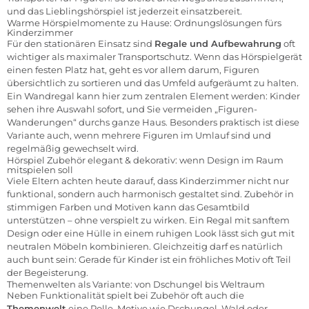
und das Lieblingshörspiel ist jederzeit einsatzbereit.
Warme Hörspielmomente zu Hause: Ordnungslösungen fürs
Kinderzimmer
Für den stationären Einsatz sind
Regale und Aufbewahrung
oft
wichtiger als maximaler Transportschutz. Wenn das Hörspielgerät
einen festen Platz hat, geht es vor allem darum, Figuren
übersichtlich zu sortieren und das Umfeld aufgeräumt zu halten.
Ein Wandregal kann hier zum zentralen Element werden: Kinder
sehen ihre Auswahl sofort, und Sie vermeiden „Figuren-
Wanderungen“ durchs ganze Haus. Besonders praktisch ist diese
Variante auch, wenn mehrere Figuren im Umlauf sind und
regelmäßig gewechselt wird.
Hörspiel Zubehör elegant & dekorativ: wenn Design im Raum
mitspielen soll
Viele Eltern achten heute darauf, dass Kinderzimmer nicht nur
funktional, sondern auch harmonisch gestaltet sind. Zubehör in
stimmigen Farben und Motiven kann das Gesamtbild
unterstützen – ohne verspielt zu wirken. Ein Regal mit sanftem
Design oder eine Hülle in einem ruhigen Look lässt sich gut mit
neutralen Möbeln kombinieren. Gleichzeitig darf es natürlich
auch bunt sein: Gerade für Kinder ist ein fröhliches Motiv oft Teil
der Begeisterung.
Themenwelten als Variante: von Dschungel bis Weltraum
Neben Funktionalität spielt bei Zubehör oft auch die
Themenwelt
eine Rolle. Motive wie Dschungel, Wald oder