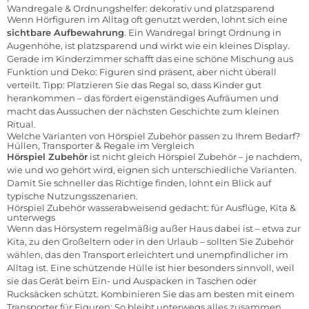
Wandregale & Ordnungshelfer: dekorativ und platzsparend
Wenn Hörfiguren im Alltag oft genutzt werden, lohnt sich eine
sichtbare Aufbewahrung
. Ein Wandregal bringt Ordnung in
Augenhöhe, ist platzsparend und wirkt wie ein kleines Display.
Gerade im Kinderzimmer schafft das eine schöne Mischung aus
Funktion und Deko: Figuren sind präsent, aber nicht überall
verteilt. Tipp: Platzieren Sie das Regal so, dass Kinder gut
herankommen – das fördert eigenständiges Aufräumen und
macht das Aussuchen der nächsten Geschichte zum kleinen
Ritual.
Welche Varianten von Hörspiel Zubehör passen zu Ihrem Bedarf?
Hüllen, Transporter & Regale im Vergleich
Hörspiel Zubehör
ist nicht gleich Hörspiel Zubehör – je nachdem,
wie und wo gehört wird, eignen sich unterschiedliche Varianten.
Damit Sie schneller das Richtige finden, lohnt ein Blick auf
typische Nutzungsszenarien.
Hörspiel Zubehör wasserabweisend gedacht: für Ausflüge, Kita &
unterwegs
Wenn das Hörsystem regelmäßig außer Haus dabei ist – etwa zur
Kita, zu den Großeltern oder in den Urlaub – sollten Sie Zubehör
wählen, das den Transport erleichtert und unempfindlicher im
Alltag ist. Eine schützende Hülle ist hier besonders sinnvoll, weil
sie das Gerät beim Ein- und Auspacken in Taschen oder
Rucksäcken schützt. Kombinieren Sie das am besten mit einem
Transporter für Figuren: So bleibt unterwegs alles zusammen,