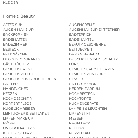
KLEIDER
Home & Beauty
AFTER SUN
AUGENCREME
AUGEN MAKE UP
AUGENMAKEUP ENTFERNER
BACKFORMEN
BADTEPPICH
BADEMATTEN
BADEMÄNTEL
BADEZIMMER
BEAUTY GESCHENKE
BESTECK
BETTDECKEN
BETTWÄSCHE
DAMEN PARFUM
DEO & DEODORANTS
DUSCHGEL & BADESCHAUM
GÄSTETÜCHER
FÜR SIE
GESICHTSCREME
GESICHTSCREME HERREN
GESICHTSPFLEGE
GESICHTSREINIGUNG
GESICHTSREINIGUNG HERREN
GLÄSER
GRILLER
GRILLZUBEHÖR
HANDTÜCHER
HERREN PARFUM
KERZEN
KOCHBESTECK
KOCHGESCHIRR
KOCHTÖPFE
KÖRPERPFLEGE
KÜCHENGERÄTE
KUGELSCHREIBER
LAMPEN & LEUCHTEN
LEINTÜCHER & BETTLAKEN
LIPPENSTIFT
LIPPEN MAKE UP
MESSER
MÖBEL
NAGELLACK
UNISEX PARFUMS
PEELING
KOCHGESCHIRR
PORZELLAN