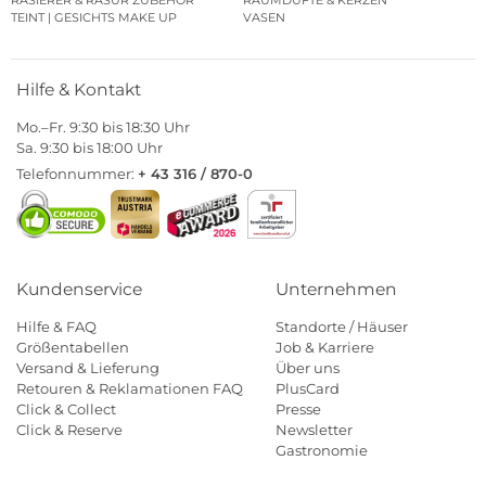
RASIERER & RASUR ZUBEHÖR
RAUMDÜFTE & KERZEN
TEINT | GESICHTS MAKE UP
VASEN
Hilfe & Kontakt
Mo.–Fr. 9:30 bis 18:30 Uhr
Sa. 9:30 bis 18:00 Uhr
Telefonnummer:
+ 43 316 / 870-0
Kundenservice
Unternehmen
Hilfe & FAQ
Standorte / Häuser
Größentabellen
Job & Karriere
Versand & Lieferung
Über uns
Retouren & Reklamationen FAQ
PlusCard
Click & Collect
Presse
Click & Reserve
Newsletter
Gastronomie