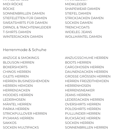
MIDI RÖCKE
MIDIKLEIDER
RÖCKE
SHAPEWEAR DAMEN
SONNENBRILLEN DAMEN
STIEFEL DAMEN
STIEFELETTEN FÜR DAMEN
STRICKJACKEN DAMEN
SWEATSHIRTS FÜR DAMEN
SOCKEN DAMEN
DIRNDL & TRACHTENKLEIDER
TRENCHCOATS
T-SHIRTS DAMEN
WIDELEG JEANS
WINTERJACKEN DAMEN
WOLLMÄNTEL DAMEN
Herrenmode & Schuhe
ANZÜGE & SMOKINGS
ANZUGSSCHUHE HERREN
BLOUSON HERREN
BOOTS HERREN
BOXERSHORTS
CARGOHOSEN HERREN
CHINOS HERREN
DAUNENJACKEN HERREN
GILETS HERREN
GROSSE GRÖSSEN HERREN
HERREN BUSINESSHEMDEN
HERREN FREIZEITHEMDEN
HERREN HEMDEN
HERRENHOSEN
HERRENJACKEN
HERRENSNEAKER
HOODIES HERREN
JEANS HERREN
LEDERHOSEN
LEDERJACKEN HERREN
MÄNTEL HERREN
OVERSHIRTS HERREN
PARKA HERREN
POLOSHIRTS HERREN
STRICKPULLOVER HERREN
PULLUNDER HERREN
PYJAMAS HERREN
RUCKSÄCKE HERREN
SAKKOS
SOCKEN HERREN
SOCKEN MULTIPACKS
SONNENBRILLEN HERREN