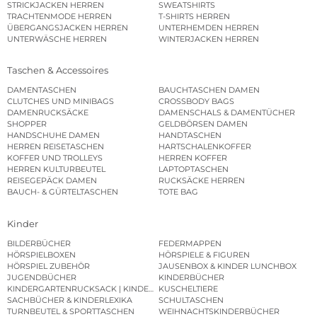
STRICKJACKEN HERREN
SWEATSHIRTS
TRACHTENMODE HERREN
T-SHIRTS HERREN
ÜBERGANGSJACKEN HERREN
UNTERHEMDEN HERREN
UNTERWÄSCHE HERREN
WINTERJACKEN HERREN
Taschen & Accessoires
DAMENTASCHEN
BAUCHTASCHEN DAMEN
CLUTCHES UND MINIBAGS
CROSSBODY BAGS
DAMENRUCKSÄCKE
DAMENSCHALS & DAMENTÜCHER
SHOPPER
GELDBÖRSEN DAMEN
HANDSCHUHE DAMEN
HANDTASCHEN
HERREN REISETASCHEN
HARTSCHALENKOFFER
KOFFER UND TROLLEYS
HERREN KOFFER
HERREN KULTURBEUTEL
LAPTOPTASCHEN
REISEGEPÄCK DAMEN
RUCKSÄCKE HERREN
BAUCH- & GÜRTELTASCHEN
TOTE BAG
Kinder
BILDERBÜCHER
FEDERMAPPEN
HÖRSPIELBOXEN
HÖRSPIELE & FIGUREN
HÖRSPIEL ZUBEHÖR
JAUSENBOX & KINDER LUNCHBOX
JUGENDBÜCHER
KINDERBÜCHER
KINDERGARTENRUCKSACK | KINDERGARTENBEUTEL
KUSCHELTIERE
SACHBÜCHER & KINDERLEXIKA
SCHULTASCHEN
TURNBEUTEL & SPORTTASCHEN
WEIHNACHTSKINDERBÜCHER