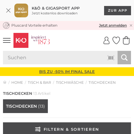
K&Ö & GIGASPORT APP
ZUR APP
Jetzt kostenlos downloaden
Pluscard Vorteile erhalten
KOSTENLOSER VERSAND* & RÜCKVERSAND
Jetzt anmelden
UNSERE APP
CLICK &
CLICK &
COLLECT
RESERVE
BIS ZU -50% IM FINAL SALE
HOME
TISCH & BAR
TISCHWÄSCHE
TISCHDECKEN
TISCHDECKEN
13 Artikel
TISCHDECKEN
(13)
FILTERN & SORTIEREN