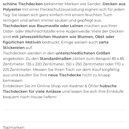
schöne Tischdecken
bekannter Marken wie
Sander
.
Decken aus
Polyester
mit einer Fleckschutzausrüstung eignen sich für jeden
Tag. Sie lassen sich ganz einfach mit einem feuchten Tuch
reinigen und sehen immer sauber und gepflegt aus.
Tischdecken aus Baumwolle oder Leinen
machen aus Ihrer
Oster- oder Weihnachtstafel eine Augenweide. Viele der Decken
sind
mit jahreszeitlichen Mustern wie Blumen, Obst oder
figürlichen Motiven
bedruckt. Einige weisen auch
zarte
Stickereien
auf.
Tischdecken werden in den
unterschiedlichsten Größen
angeboten: Zu den
Standardmaßen
zählen zum Beispiel 85 x 85
Zentimeter, 135 x 220 Zentimeter, 150 x 250 Zentimeter oder 170 x
225 Zentimeter. Messen Sie Ihren Tisch vor dem Kauf sorgfältig
aus und kaufen Sie Ihre
neue Tischdecke
nicht zu knapp
bemessen.
Entdecken Sie im Online Shop von Kastner & Öhler
hübsche
Tischdecken für viele Anlässe
und lassen Sie sich Ihre Einkäufe
bequem nach Hause liefern!
Topmarken