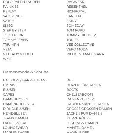
POLO RALPH LAUREN
RAGWEAR
RAINKISS
REISENTHEL
REPLAY
RICHROYAL
SAMSONITE
SANETTA
SATCH
SKINY
SMEG
SOMEDAY
STEP BY STEP
TOM FORD
TOM TAILOR
TOMMY HILFIGER
TOMMY JEANS
TONIES
TRIUMPH
VEE COLLECTIVE
VEJA
VERO MODA
VILLEROY & BOCH
WEEKEND MAX MARA
WMF
Damenmode & Schuhe
BALLOON / BARREL JEANS
BHS
BIKINIS
BLAZER FÜR DAMEN
BLUSEN
BOOTS
CAPES
CHELSEABOOTS
DAMENHOSEN
DAMENKLEIDER
DAMENPULLOVER
DAUNENMÄNTEL DAMEN
DIRNDLBLUSEN
GROSSE GRÖSSEN DAMEN
HEMDBLUSEN
JACKEN FÜR DAMEN
JEANS DAMEN
KURZE RÖCKE
LANGE RÖCKE
LEGGINGS DAMEN
LOUNGEWEAR
MÄNTEL DAMEN
MARLENEHOSE
MAXIKLEIDER