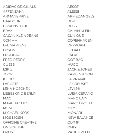
ADIDAS ORIGINALS
AESOP
AFFENZAHN
ALESSI
ARMANI/PRIVÉ
ARMEDANGELS
BARBOUR
BDK
BIRKENSTOCK
BOSS
BRAX
CALVIN KLEIN
CALVIN KLEIN JEANS
CLINIQUE
COMMA
COPENHAGEN
DR. MARTENS
DRYKORN
DYSON
ECOALF
ERGOBAG
FALKE
FRED PERRY
GOT BAG
GUESS
HUGO
IZIPIZI
JACK & JONES
JOOP!
KAPTEN & SON
KIEHL’S
LA PRAIRIE
LACOSTE
LE CREUSET
LENA HOSCHEK
LEVI’S®
LIEBESKIND BERLIN
LUISA CERANO
MAC
MARC CAIN
MARC JACOBS
MARC O’POLO
MCM
MEY
MICHAEL KORS
MONARI
MOS MOSH
NEW BALANCE
OFFICINE CREATIVE
OLYMP
ON SCHUHE
ONLY
OPUS
PAUL GREEN