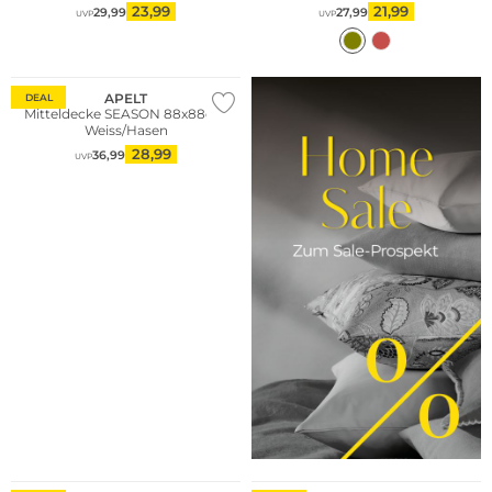
23,99
21,99
29,99
27,99
UVP
UVP
APELT
DEAL
Mitteldecke SEASON 88x88cm
Weiss/Hasen
28,99
36,99
UVP