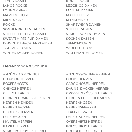
JEANS DAMEN
KURZE RÖCKE
LANGE RÖCKE
LEGGINGS DAMEN
LOUNGEWEAR
MÄNTEL DAMEN
MARLENEHOSE
MAXIKLEIDER
MIDI RÖCKE
MIDIKLEIDER
RÖCKE
SHAPEWEAR DAMEN
SONNENBRILLEN DAMEN
STIEFEL DAMEN
STIEFELETTEN FÜR DAMEN
STRICKJACKEN DAMEN
SWEATSHIRTS FÜR DAMEN
SOCKEN DAMEN
DIRNDL & TRACHTENKLEIDER
TRENCHCOATS
T-SHIRTS DAMEN
WIDELEG JEANS
WINTERJACKEN DAMEN
WOLLMÄNTEL DAMEN
Herrenmode & Schuhe
ANZÜGE & SMOKINGS
ANZUGSSCHUHE HERREN
BLOUSON HERREN
BOOTS HERREN
BOXERSHORTS
CARGOHOSEN HERREN
CHINOS HERREN
DAUNENJACKEN HERREN
GILETS HERREN
GROSSE GRÖSSEN HERREN
HERREN BUSINESSHEMDEN
HERREN FREIZEITHEMDEN
HERREN HEMDEN
HERRENHOSEN
HERRENJACKEN
HERRENSNEAKER
HOODIES HERREN
JEANS HERREN
LEDERHOSEN
LEDERJACKEN HERREN
MÄNTEL HERREN
OVERSHIRTS HERREN
PARKA HERREN
POLOSHIRTS HERREN
STRICKPULLOVER HERREN
PULLUNDER HERREN