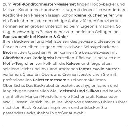
zum
Profi-Konditormeister-Messerset
finden Hobbybäcker und
Meister-Konditoren Handwerkszeug, mit denen sich wunderbare
Köstlichkeiten kreieren lassen. Schon
kleine Küchenhelfer
, wie
ein Backrahmen oder der richtige Aufsatz für den Spritzbeutel,
können einen großen Unterschied beim Ergebnis machen. So
trägt hochwertiges Backzubehör zum perfekten Gelingen bei.
Backzubehör bei Kastner & Öhler
Ihren Bäckereien und Mehlspeisen das gewisse professionelle
Etwas zu verleihen, ist gar nicht so schwer: Selbstgebackenes
Brot
mit den typischen Rillen können Sie beispielsweise mit
Gärkörben aus Peddigrohr
herstellen. Effektvoll sind auch die
Motiv-Teigrollen
von
Folkroll
, die
Keksen
und Teigplatten
spielend leicht und im Handumdrehen
fantasievolle Muster
verleihen. Glasuren, Obers und Cremen verstreichen Sie mit
professionellen
Palettenmessern
zu einer makellosen
Oberfläche. Das Backzubehör besteht aus hygienischen und
langlebigen Materialien wie
Edelstahl und Silikon
und ist von
namhaften Marken-Herstellern wie
Küchenprofi
,
Kaiser
oder
WMF
. Lassen Sie sich im
Online Shop
von Kastner & Öhler zu Ihrer
nächsten Back-Kreation inspirieren und entdecken Sie
passendes Backzubehör in großer Auswahl!