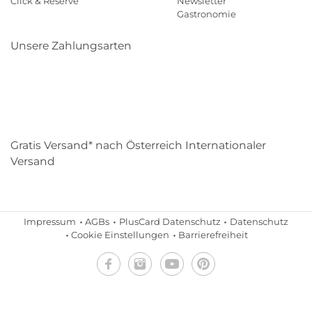
Click & Reserve
Newsletter
Gastronomie
Unsere Zahlungsarten
Klarna
Paypal
Mastercard
Visa
Diners
Eps
Shop
Applepay
Amazon
Gratis Versand* nach Österreich Internationaler
Versand
Impressum
AGBs
PlusCard Datenschutz
Datenschutz
Cookie Einstellungen
Barrierefreiheit