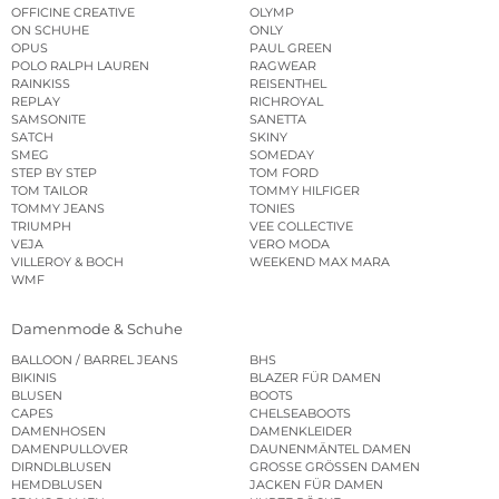
OFFICINE CREATIVE
OLYMP
ON SCHUHE
ONLY
OPUS
PAUL GREEN
POLO RALPH LAUREN
RAGWEAR
RAINKISS
REISENTHEL
REPLAY
RICHROYAL
SAMSONITE
SANETTA
SATCH
SKINY
SMEG
SOMEDAY
STEP BY STEP
TOM FORD
TOM TAILOR
TOMMY HILFIGER
TOMMY JEANS
TONIES
TRIUMPH
VEE COLLECTIVE
VEJA
VERO MODA
VILLEROY & BOCH
WEEKEND MAX MARA
WMF
Damenmode & Schuhe
BALLOON / BARREL JEANS
BHS
BIKINIS
BLAZER FÜR DAMEN
BLUSEN
BOOTS
CAPES
CHELSEABOOTS
DAMENHOSEN
DAMENKLEIDER
DAMENPULLOVER
DAUNENMÄNTEL DAMEN
DIRNDLBLUSEN
GROSSE GRÖSSEN DAMEN
HEMDBLUSEN
JACKEN FÜR DAMEN