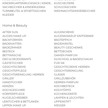
KINDERGARTENRUCKSACK | KINDERGARTENBEUTEL
KUSCHELTIERE
SACHBÜCHER & KINDERLEXIKA
SCHULTASCHEN
TURNBEUTEL & SPORTTASCHEN
WEIHNACHTSKINDERBÜCHER
KLEIDER
Home & Beauty
AFTER SUN
AUGENCREME
AUGEN MAKE UP
AUGENMAKEUP ENTFERNER
BACKFORMEN
BADTEPPICH
BADEMATTEN
BADEMÄNTEL
BADEZIMMER
BEAUTY GESCHENKE
BESTECK
BETTDECKEN
BETTWÄSCHE
DAMEN PARFUM
DEO & DEODORANTS
DUSCHGEL & BADESCHAUM
GÄSTETÜCHER
FÜR SIE
GESICHTSCREME
GESICHTSCREME HERREN
GESICHTSPFLEGE
GESICHTSREINIGUNG
GESICHTSREINIGUNG HERREN
GLÄSER
GRILLER
GRILLZUBEHÖR
HANDTÜCHER
HERREN PARFUM
KERZEN
KOCHBESTECK
KOCHGESCHIRR
KOCHTÖPFE
KÖRPERPFLEGE
KÜCHENGERÄTE
KUGELSCHREIBER
LAMPEN & LEUCHTEN
LEINTÜCHER & BETTLAKEN
LIPPENSTIFT
LIPPEN MAKE UP
MESSER