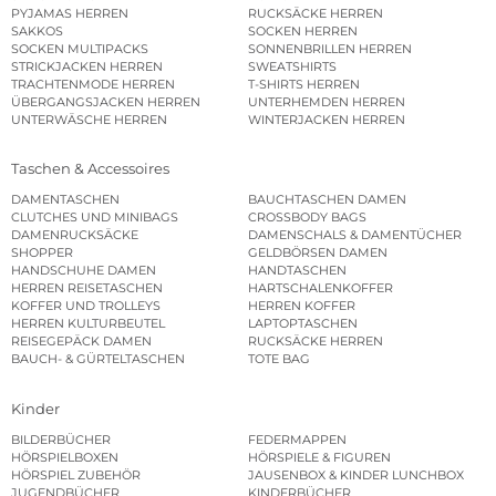
PYJAMAS HERREN
RUCKSÄCKE HERREN
SAKKOS
SOCKEN HERREN
SOCKEN MULTIPACKS
SONNENBRILLEN HERREN
STRICKJACKEN HERREN
SWEATSHIRTS
TRACHTENMODE HERREN
T-SHIRTS HERREN
ÜBERGANGSJACKEN HERREN
UNTERHEMDEN HERREN
UNTERWÄSCHE HERREN
WINTERJACKEN HERREN
Taschen & Accessoires
DAMENTASCHEN
BAUCHTASCHEN DAMEN
CLUTCHES UND MINIBAGS
CROSSBODY BAGS
DAMENRUCKSÄCKE
DAMENSCHALS & DAMENTÜCHER
SHOPPER
GELDBÖRSEN DAMEN
HANDSCHUHE DAMEN
HANDTASCHEN
HERREN REISETASCHEN
HARTSCHALENKOFFER
KOFFER UND TROLLEYS
HERREN KOFFER
HERREN KULTURBEUTEL
LAPTOPTASCHEN
REISEGEPÄCK DAMEN
RUCKSÄCKE HERREN
BAUCH- & GÜRTELTASCHEN
TOTE BAG
Kinder
BILDERBÜCHER
FEDERMAPPEN
HÖRSPIELBOXEN
HÖRSPIELE & FIGUREN
HÖRSPIEL ZUBEHÖR
JAUSENBOX & KINDER LUNCHBOX
JUGENDBÜCHER
KINDERBÜCHER