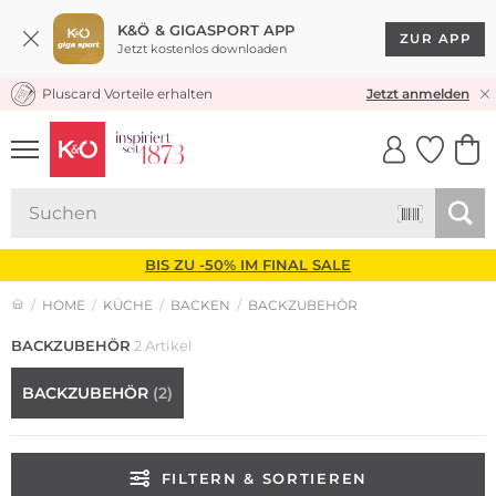
K&Ö & GIGASPORT APP
ZUR APP
Jetzt kostenlos downloaden
Pluscard Vorteile erhalten
KOSTENLOSER VERSAND* & RÜCKVERSAND
Jetzt anmelden
UNSERE APP
CLICK &
CLICK &
COLLECT
RESERVE
BIS ZU -50% IM FINAL SALE
HOME
KÜCHE
BACKEN
BACKZUBEHÖR
BACKZUBEHÖR
2 Artikel
BACKZUBEHÖR
(2)
FILTERN & SORTIEREN