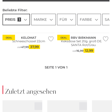
Beliebte Filter:
PREIS
1
MARKE
FÜR
FARBE
SAI
KELOMAT
RBV BIRKMANN
DEAL
DEAL
Schneeschüssel 22cm
Keksdose Set 2tlg. groß DEAR
SANTA Rot/Grau
37,99
47,99
UVP
12,99
16,99
UVP
SEITE 1 VON 1
Zuletzt angesehen