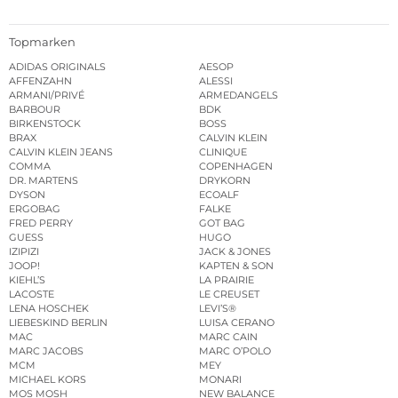
Topmarken
ADIDAS ORIGINALS
AESOP
AFFENZAHN
ALESSI
ARMANI/PRIVÉ
ARMEDANGELS
BARBOUR
BDK
BIRKENSTOCK
BOSS
BRAX
CALVIN KLEIN
CALVIN KLEIN JEANS
CLINIQUE
COMMA
COPENHAGEN
DR. MARTENS
DRYKORN
DYSON
ECOALF
ERGOBAG
FALKE
FRED PERRY
GOT BAG
GUESS
HUGO
IZIPIZI
JACK & JONES
JOOP!
KAPTEN & SON
KIEHL’S
LA PRAIRIE
LACOSTE
LE CREUSET
LENA HOSCHEK
LEVI’S®
LIEBESKIND BERLIN
LUISA CERANO
MAC
MARC CAIN
MARC JACOBS
MARC O’POLO
MCM
MEY
MICHAEL KORS
MONARI
MOS MOSH
NEW BALANCE