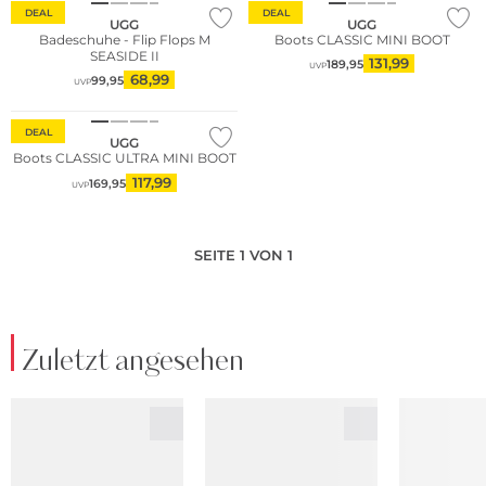
DEAL
DEAL
UGG
UGG
Badeschuhe - Flip Flops M
Boots CLASSIC MINI BOOT
SEASIDE II
131,99
189,95
UVP
68,99
99,95
UVP
DEAL
UGG
Boots CLASSIC ULTRA MINI BOOT
117,99
169,95
UVP
SEITE 1 VON 1
Zuletzt angesehen