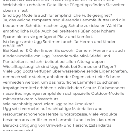
Weichheit zu erhalten. Detaillierte Pflegetipps finden Sie weiter
oben im Text.
Sind Ugg Modelle auch für empfindliche Füße geeignet?
Ja, das weiche, temperaturregulierende Lammfellfutter und die
bequemen Schnitte machen Ugg Schuhe zur idealen Wahl für
empfindliche Füße. Auch bei breiteren Füßen oder hohem
Spann bieten sie genügend Platz und Komfort.
Ist das gesamte Ugg Sortiment auch für Herren und Kinder
erhältlich?
Bei Kastner & Öhler finden Sie sowohl Damen-, Herren- als auch
Kinder-Modelle von Ugg. Besonders die Mini-Stiefel und
Pantoletten sind sehr beliebt bei allen Altersgruppen.
Wie alltagstauglich sind Ugg Boots bei Schnee und Regen?
Viele Ugg Boots verfügen über wasserabweisende Eigenschaften,
dennoch sollte starker, anhaltender Regen oder tiefer Schnee
vermieden werden, um das natürliche Lammfell zu schonen.
Imprägniermittel erhöhen zusätzlich den Schutz. Für besonders
nasse Bedingungen empfehlen sich spezielle Outdoor-Modelle
mit verstärktem Nässeschutz.
Wie nachhaltig produziert Ugg seine Produkte?
Ugg setzt vermehrt auf nachhaltige Materialien und
ressourcenschonende Herstellungsprozesse. Viele Produkte
bestehen aus zertifiziertem Lammfell und Leder, das unter
Berücksichtigung von Umwelt- und Tierschutzstandards
gewonnen wird.