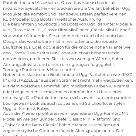
Pantoletten und Accessoires. Ob zeitlos-klassisch oder als
modischer Eyecatcher – entdecken Sie die Vielfalt beliebter Ugg
Produkte, die Komfort und Trendbewusstsein perfekt vereinen.
Kult-Modelle: Ugg Boots in vielfacher Ausführung
Die berühmten Snowboots und Boots von Ugg, darunter Modelle
wie „Classic Mini II“, „Classic Ultra Mini“ oder „Classic Mini Dipper“,
sind wahre Allrounder. Sie zeichnen sich durch ihr ikonisches
Design, das weiche Lammfellinnenfutter und die robuste
Laufsohle aus. Egal, ob Sie sich für die knöchelhohe Variante wie
den „Boots Classic Ultra Mini“ oder ein etwas höheres Modell
entscheiden, profitieren Sie stets von wohliger Wärme, hoher
Atmungsaktivität und einem einzigartigen Tragegefühl.
Trendige Pantoletten & Hausschuhe
Neben den klassischen Boots sind die Ugg Pantoletten wie „TAZZ
II“ und „TAZZELLE“ aus dem Sortiment nicht mehr wegzudenken.
Mit dem typischen Lammfell und modischen Farben wie camel
oder beige bieten sie maximalen Komfort für zu Hause oder
unterwegs. Die Pantoletten lassen sich sowohl zum entspannten
Loungewear-Look als auch zu Jeans und Strickpullover stylen.
Ugg für Kinder & Babys
Auch die Kleinen profitieren vom legendären Ugg-Komfort: Mit
Modellen wie den „Kinder Stiefel Classic Mini Platform“ und
„Baby Schuhe Baby Classic“ hält die Marke kuschelige und
zugleich stylische Optionen für jede Altersgruppe bereit. Die