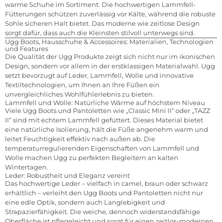
warme Schuhe im Sortiment. Die hochwertigen Lammfell-
Fütterungen schützen zuverlässig vor Kälte, während die robuste
Sohle sicheren Halt bietet. Das moderne wie zeitlose Design
sorgt dafür, dass auch die Kleinsten stilvoll unterwegs sind.
Ugg Boots, Hausschuhe & Accessoires: Materialien, Technologien
und Features
Die Qualität der Ugg Produkte zeigt sich nicht nur im ikonischen
Design, sondern vor allem in der erstklassigen Materialwahl. Ugg
setzt bevorzugt auf Leder, Lammfell, Wolle und innovative
Textiltechnologien, um Ihnen an Ihre Füßen ein
unvergleichliches Wohlfühlerlebnis zu bieten.
Lammfell und Wolle: Natürliche Wärme auf höchstem Niveau
Viele Ugg Boots und Pantoletten wie „Classic Mini II“ oder „TAZZ
II“ sind mit echtem Lammfell gefüttert. Dieses Material bietet
eine natürliche Isolierung, hält die Füße angenehm warm und
leitet Feuchtigkeit effektiv nach außen ab. Die
temperaturregulierenden Eigenschaften von Lammfell und
Wolle machen Ugg zu perfekten Begleitern an kalten
Wintertagen.
Leder: Robustheit und Eleganz vereint
Das hochwertige Leder – vielfach in camel, braun oder schwarz
erhältlich – verleiht den Ugg Boots und Pantoletten nicht nur
eine edle Optik, sondern auch Langlebigkeit und
Strapazierfähigkeit. Die weiche, dennoch widerstandsfähige
Oberfläche ist pflegeleicht und sorgt für einen zeitlos-modernen