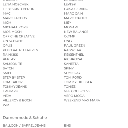
LENA HOSCHEK
LEVI’S®
LIEBESKIND BERLIN
LUISA CERANO
MAC
MARC CAIN
MARC JACOBS
MARC O’POLO
MCM
MEY
MICHAEL KORS
MONARI
MOS MOSH
NEW BALANCE
OFFICINE CREATIVE
OLYMP
ON SCHUHE
ONLY
OPUS
PAUL GREEN
POLO RALPH LAUREN
RAGWEAR
RAINKISS
REISENTHEL
REPLAY
RICHROYAL
SAMSONITE
SANETTA
SATCH
SKINY
SMEG
SOMEDAY
STEP BY STEP
TOM FORD
TOM TAILOR
TOMMY HILFIGER
TOMMY JEANS
TONIES
TRIUMPH
VEE COLLECTIVE
VEJA
VERO MODA
VILLEROY & BOCH
WEEKEND MAX MARA
WMF
Damenmode & Schuhe
BALLOON / BARREL JEANS
BHS