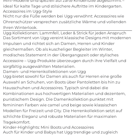
Mini-Modelle sind speziell auf zarte Kinderfüße abgestimmt –
ideal für kalte Tage und stilsichere Auftritte im Kindergarten.
Accessoires im Ugg-Style
Nicht nur die Füße werden bei Ugg verwöhnt: Accessoires wie
Ohrenschützer versprechen zusätzliche Wärme und vollenden
Ihren Winterlook.
Ugg Kollektionen: Lammfell, Leder & Strick für jeden Anspruch
Das Sortiment von Ugg vereint klassische Designs mit modernen
Impulsen und richtet sich an Damen, Herren und Kinder
gleichermaßen. Ob als kuscheliger Begleiter im Winter,
modisches Statement in der Übergangszeit oder stylisches
Accessoire – Ugg-Produkte überzeugen durch ihre Vielfalt und
sorgfältig ausgewählten Materialien.
Damen- und Herrenkollektionen von Ugg
Ugg bietet sowohl für Damen als auch für Herren eine große
Auswahl an Schuhen, von Boots über Pantoletten bis hin zu
Hausschuhen und Accessoires. Typisch sind dabei die
Kombinationen aus hochwertigen Materialien und dezentem,
puristischem Design. Die Damenkollektion punktet mit
femininen Farben wie camel und beige sowie klassischen
Modellen für Freizeit und City. Die Herrenkollektion setzt auf
schlichte Eleganz und robuste Materialien für maximalen
Tragekomfort.
Kinder-Highlights: Mini Boots und Accessoires
Auch für Kinder und Babys hat Ugg trendige und zugleich