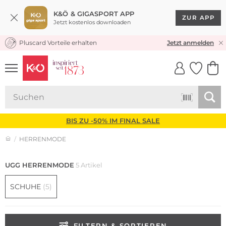
K&Ö & GIGASPORT APP
ZUR APP
Jetzt kostenlos downloaden
Pluscard Vorteile erhalten
KOSTENLOSER VERSAND* & RÜCKVERSAND
Jetzt anmelden
UNSERE APP
CLICK &
CLICK &
COLLECT
RESERVE
BIS ZU -50% IM FINAL SALE
HERRENMODE
UGG HERRENMODE
5 Artikel
SCHUHE
(5)
FILTERN & SORTIEREN