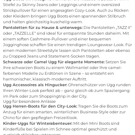
Stiefel zu Skinny Jeans oder Leggings und einem oversized
Strickpullover für einen angesagten Cozy-Look. Auch zu Röcken
oder Kleidern bringen Ugg Boots einen spannenden Stilbruch
und halten gleichzeitig kuschelig warm.
Pantoletten für zu Hause & unterwegs:
Die Pantoletten „TAZZ II“
oder „TAZZELLE“ sind ideal für entspannte Stunden daheim. Mit
einem soften Cashmere-Pullover und einer bequemen
Jogginghose schaffen Sie einen trendigen Loungewear-Look. Für
einen modernen Streetstyle lassen sich Pantoletten aber ebenso
zu Cropped Jeans und Statement-Socken tragen.
Schwarze oder Camel Ugg für elegante Momente:
Setzen Sie
Ihre schwarzen Boots zu einem Wollmantel oder Ihre camel-
farbenen Modelle zu Erdtönen in Szene – so entsteht ein
harmonischer, klassisch-moderner Auftritt.
Ugg Accessoires als Hingucker:
Ohrenschützer von Ugg runden
Ihren Winter-Look perfekt ab – ganz gleich ob zum Spaziergang
im Park oder zum Shoppingtrip in der City.
Ugg für besondere Anlässe
Ugg Herren-Boots für den City-Look:
Tragen Sie die Boots zum
Anzug für einen smarten, winterlichen Business-Style oder zur
Chino für den gepflegten Freizeitlook.
Kinder-Uggs für Winterabenteuer:
Mit den Mini Boots sind
Kinderfüße bei Spielen im Schnee optimal geschützt und
zugleich stilsicher unterwegs.