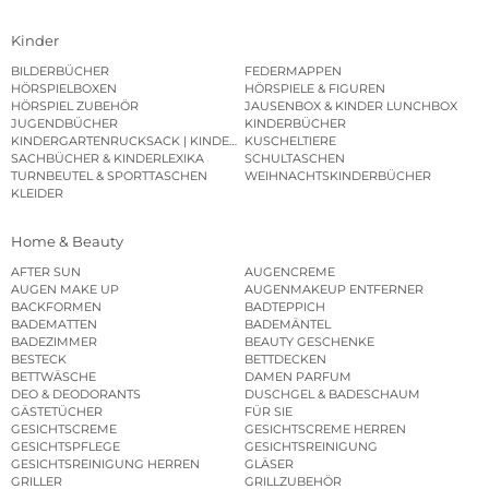
Kinder
BILDERBÜCHER
FEDERMAPPEN
HÖRSPIELBOXEN
HÖRSPIELE & FIGUREN
HÖRSPIEL ZUBEHÖR
JAUSENBOX & KINDER LUNCHBOX
JUGENDBÜCHER
KINDERBÜCHER
KINDERGARTENRUCKSACK | KINDERGARTENBEUTEL
KUSCHELTIERE
SACHBÜCHER & KINDERLEXIKA
SCHULTASCHEN
TURNBEUTEL & SPORTTASCHEN
WEIHNACHTSKINDERBÜCHER
KLEIDER
Home & Beauty
AFTER SUN
AUGENCREME
AUGEN MAKE UP
AUGENMAKEUP ENTFERNER
BACKFORMEN
BADTEPPICH
BADEMATTEN
BADEMÄNTEL
BADEZIMMER
BEAUTY GESCHENKE
BESTECK
BETTDECKEN
BETTWÄSCHE
DAMEN PARFUM
DEO & DEODORANTS
DUSCHGEL & BADESCHAUM
GÄSTETÜCHER
FÜR SIE
GESICHTSCREME
GESICHTSCREME HERREN
GESICHTSPFLEGE
GESICHTSREINIGUNG
GESICHTSREINIGUNG HERREN
GLÄSER
GRILLER
GRILLZUBEHÖR