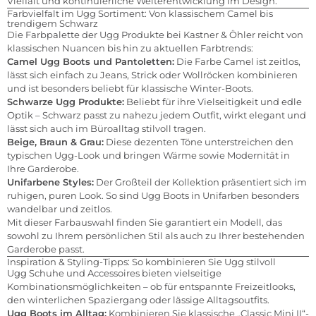
Vielfalt und kontinuierliche Weiterentwicklung im Design.
Farbvielfalt im Ugg Sortiment: Von klassischem Camel bis
trendigem Schwarz
Die Farbpalette der Ugg Produkte bei Kastner & Öhler reicht von
klassischen Nuancen bis hin zu aktuellen Farbtrends:
Camel Ugg Boots und Pantoletten:
Die Farbe Camel ist zeitlos,
lässt sich einfach zu Jeans, Strick oder Wollröcken kombinieren
und ist besonders beliebt für klassische Winter-Boots.
Schwarze Ugg Produkte:
Beliebt für ihre Vielseitigkeit und edle
Optik – Schwarz passt zu nahezu jedem Outfit, wirkt elegant und
lässt sich auch im Büroalltag stilvoll tragen.
Beige, Braun & Grau:
Diese dezenten Töne unterstreichen den
typischen Ugg-Look und bringen Wärme sowie Modernität in
Ihre Garderobe.
Unifarbene Styles:
Der Großteil der Kollektion präsentiert sich im
ruhigen, puren Look. So sind Ugg Boots in Unifarben besonders
wandelbar und zeitlos.
Mit dieser Farbauswahl finden Sie garantiert ein Modell, das
sowohl zu Ihrem persönlichen Stil als auch zu Ihrer bestehenden
Garderobe passt.
Inspiration & Styling-Tipps: So kombinieren Sie Ugg stilvoll
Ugg Schuhe und Accessoires bieten vielseitige
Kombinationsmöglichkeiten – ob für entspannte Freizeitlooks,
den winterlichen Spaziergang oder lässige Alltagsoutfits.
Ugg Boots im Alltag:
Kombinieren Sie klassische „Classic Mini II“-