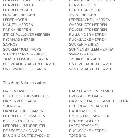
HERREN HEMDEN
HERRENHOSEN
HERRENJACKEN
HERRENSNEAKER
HOODIES HERREN
JEANS HERREN
LEDERHOSEN
LEDERJACKEN HERREN
MÄNTEL HERREN
OVERSHIRTS HERREN
PARKA HERREN
POLOSHIRTS HERREN
STRICKPULLOVER HERREN
PULLUNDER HERREN
PYJAMAS HERREN
RUCKSÄCKE HERREN
SAKKOS
SOCKEN HERREN
SOCKEN MULTIPACKS
SONNENBRILLEN HERREN
STRICKJACKEN HERREN
SWEATSHIRTS
TRACHTENMODE HERREN
T-SHIRTS HERREN
ÜBERGANGSJACKEN HERREN
UNTERHEMDEN HERREN
UNTERWÄSCHE HERREN
WINTERJACKEN HERREN
Taschen & Accessoires
DAMENTASCHEN
BAUCHTASCHEN DAMEN
CLUTCHES UND MINIBAGS
CROSSBODY BAGS
DAMENRUCKSÄCKE
DAMENSCHALS & DAMENTÜCHER
SHOPPER
GELDBÖRSEN DAMEN
HANDSCHUHE DAMEN
HANDTASCHEN
HERREN REISETASCHEN
HARTSCHALENKOFFER
KOFFER UND TROLLEYS
HERREN KOFFER
HERREN KULTURBEUTEL
LAPTOPTASCHEN
REISEGEPÄCK DAMEN
RUCKSÄCKE HERREN
BAUCH- & GÜRTELTASCHEN
TOTE BAG