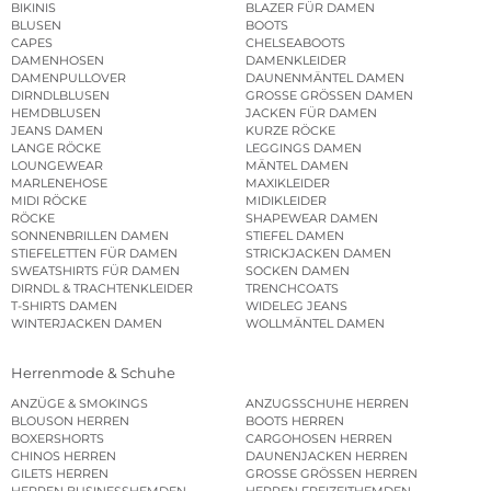
BIKINIS
BLAZER FÜR DAMEN
BLUSEN
BOOTS
CAPES
CHELSEABOOTS
DAMENHOSEN
DAMENKLEIDER
DAMENPULLOVER
DAUNENMÄNTEL DAMEN
DIRNDLBLUSEN
GROSSE GRÖSSEN DAMEN
HEMDBLUSEN
JACKEN FÜR DAMEN
JEANS DAMEN
KURZE RÖCKE
LANGE RÖCKE
LEGGINGS DAMEN
LOUNGEWEAR
MÄNTEL DAMEN
MARLENEHOSE
MAXIKLEIDER
MIDI RÖCKE
MIDIKLEIDER
RÖCKE
SHAPEWEAR DAMEN
SONNENBRILLEN DAMEN
STIEFEL DAMEN
STIEFELETTEN FÜR DAMEN
STRICKJACKEN DAMEN
SWEATSHIRTS FÜR DAMEN
SOCKEN DAMEN
DIRNDL & TRACHTENKLEIDER
TRENCHCOATS
T-SHIRTS DAMEN
WIDELEG JEANS
WINTERJACKEN DAMEN
WOLLMÄNTEL DAMEN
Herrenmode & Schuhe
ANZÜGE & SMOKINGS
ANZUGSSCHUHE HERREN
BLOUSON HERREN
BOOTS HERREN
BOXERSHORTS
CARGOHOSEN HERREN
CHINOS HERREN
DAUNENJACKEN HERREN
GILETS HERREN
GROSSE GRÖSSEN HERREN
HERREN BUSINESSHEMDEN
HERREN FREIZEITHEMDEN