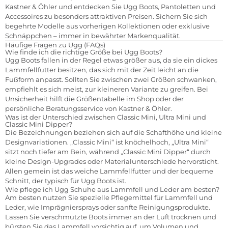
Kastner & Öhler und entdecken Sie Ugg Boots, Pantoletten und
Accessoires zu besonders attraktiven Preisen. Sichern Sie sich
begehrte Modelle aus vorherigen Kollektionen oder exklusive
Schnäppchen – immer in bewährter Markenqualität.
Häufige Fragen zu Ugg (FAQs)
Wie finde ich die richtige Größe bei Ugg Boots?
Ugg Boots fallen in der Regel etwas größer aus, da sie ein dickes
Lammfellfutter besitzen, das sich mit der Zeit leicht an die
Fußform anpasst. Sollten Sie zwischen zwei Größen schwanken,
empfiehlt es sich meist, zur kleineren Variante zu greifen. Bei
Unsicherheit hilft die Größentabelle im Shop oder der
persönliche Beratungsservice von Kastner & Öhler.
Was ist der Unterschied zwischen Classic Mini, Ultra Mini und
Classic Mini Dipper?
Die Bezeichnungen beziehen sich auf die Schafthöhe und kleine
Designvariationen. „Classic Mini“ ist knöchelhoch, „Ultra Mini“
sitzt noch tiefer am Bein, während „Classic Mini Dipper“ durch
kleine Design-Upgrades oder Materialunterschiede hervorsticht.
Allen gemein ist das weiche Lammfellfutter und der bequeme
Schnitt, der typisch für Ugg Boots ist.
Wie pflege ich Ugg Schuhe aus Lammfell und Leder am besten?
Am besten nutzen Sie spezielle Pflegemittel für Lammfell und
Leder, wie Imprägniersprays oder sanfte Reinigungsprodukte.
Lassen Sie verschmutzte Boots immer an der Luft trocknen und
bürsten Sie das Lammfell vorsichtig auf, um Volumen und