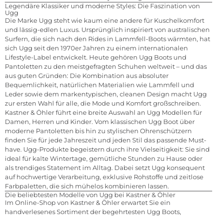
Legendäre Klassiker und moderne Styles: Die Faszination von
Ugg
Die Marke Ugg steht wie kaum eine andere für Kuschelkomfort
und lässig-edlen Luxus. Ursprünglich inspiriert von australischen
Surfern, die sich nach den Rides in Lammfell-Boots wärmten, hat
sich Ugg seit den 1970er Jahren zu einem internationalen
Lifestyle-Label entwickelt. Heute gehören Ugg Boots und
Pantoletten zu den meistgefragten Schuhen weltweit – und das
aus guten Gründen: Die Kombination aus absoluter
Bequemlichkeit, natürlichen Materialien wie Lammfell und
Leder sowie dem markentypischen, cleanen Design macht Ugg
zur ersten Wahl für alle, die Mode und Komfort großschreiben.
Kastner & Öhler führt eine breite Auswahl an Ugg Modellen für
Damen, Herren und Kinder. Vom klassischen Ugg Boot über
moderne Pantoletten bis hin zu stylischen Ohrenschützern
finden Sie für jede Jahreszeit und jeden Stil das passende Must-
have. Ugg-Produkte begeistern durch ihre Vielseitigkeit: Sie sind
ideal für kalte Wintertage, gemütliche Stunden zu Hause oder
als trendiges Statement im Alltag. Dabei setzt Ugg konsequent
auf hochwertige Verarbeitung, exklusive Rohstoffe und zeitlose
Farbpaletten, die sich mühelos kombinieren lassen.
Die beliebtesten Modelle von Ugg bei Kastner & Öhler
Im Online-Shop von Kastner & Öhler erwartet Sie ein
handverlesenes Sortiment der begehrtesten Ugg Boots,