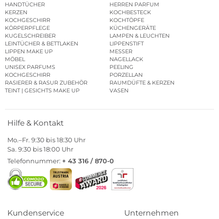
HANDTÜCHER
HERREN PARFUM
KERZEN
KOCHBESTECK
KOCHGESCHIRR
KOCHTÖPFE
KÖRPERPFLEGE
KÜCHENGERÄTE
KUGELSCHREIBER
LAMPEN & LEUCHTEN
LEINTÜCHER & BETTLAKEN
LIPPENSTIFT
LIPPEN MAKE UP
MESSER
MÖBEL
NAGELLACK
UNISEX PARFUMS
PEELING
KOCHGESCHIRR
PORZELLAN
RASIERER & RASUR ZUBEHÖR
RAUMDÜFTE & KERZEN
TEINT | GESICHTS MAKE UP
VASEN
Hilfe & Kontakt
Mo.–Fr. 9:30 bis 18:30 Uhr
Sa. 9:30 bis 18:00 Uhr
Telefonnummer:
+ 43 316 / 870-0
Kundenservice
Unternehmen