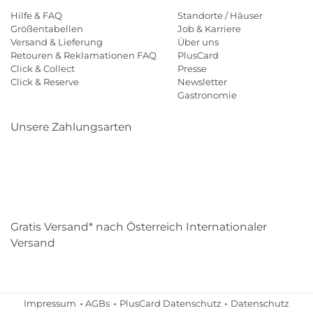
Hilfe & FAQ
Standorte / Häuser
Größentabellen
Job & Karriere
Versand & Lieferung
Über uns
Retouren & Reklamationen FAQ
PlusCard
Click & Collect
Presse
Click & Reserve
Newsletter
Gastronomie
Unsere Zahlungsarten
Klarna
Paypal
Mastercard
Visa
Diners
Eps
Shop
Applepay
Amazon
Gratis Versand* nach Österreich Internationaler
Versand
Impressum
AGBs
PlusCard Datenschutz
Datenschutz