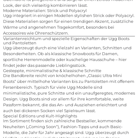
Look, der sich vielseitig kombinieren lässt.
Moderne Materialien: Strick und Polyacryl
Ugg integriert in einigen Modellen stylishen Strick oder Polyacryl.
Diese Materialien sorgen für einen trendigen Akzent, zusätzliche
Wärme und angenehmen Tragekomfort, besonders bei
Accessoires wie Ohrenschützern.
Variantenreichtum und spezielle Eigenschaften der Ugg Boots
und Pantoletten
Ugg überzeugt durch eine Vielzahl an Varianten, Schnitten und
Besonderheiten. Ob als klassische Snowboots für Damen,
sportliche Herrenmodelle oder kuschelige Hausschuhe – hier
findet jeder das passende Lieblingsstück.
Gesteppte, minimalistische & klassische Schnitte
Die Bandbreite reicht von knöchelhohen „Classic Ultra Mini
Boots“ über mittelhohe Varianten bis zu Pantoletten mit offenem
Fersenbereich. Typisch für viele Ugg Modelle sind
minimalistische, pure Schnitte und ein unaufgeregtes, modernes
Design. Ugg Boots sind vor allem für ihre komfortable, weite
Passform bekannt, die das An- und Ausziehen erleichtert und
auch bei dickeren Socken viel Spielraum lässt.
Special Editions und Kult-Highlights
Im Sortiment finden sich zahlreiche Bestseller, kommende
Neuheiten („Coming Soon“), Fashion-Tipps und auch Basic-
Modelle, die Jahr für Jahr angesagt sind. Ugg überzeugt durch