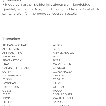
Mit Ugg bei Kastner & Öhler investieren Sie in langlebige
Qualität, ikonisches Design und unvergleichlichen Komfort – für
stylische Wohlfühlmomente zu jeder Jahreszeit!
Topmarken
ADIDAS ORIGINALS
AESOP
AFFENZAHN
ALESSI
ARMANI/PRIVÉ
ARMEDANGELS
BARBOUR
BDK
BIRKENSTOCK
BOSS
BRAX
CALVIN KLEIN
CALVIN KLEIN JEANS
CLINIQUE
COMMA
COPENHAGEN
DR. MARTENS
DRYKORN
DYSON
ECOALF
ERGOBAG
FALKE
FRED PERRY
GOT BAG
GUESS
HUGO
IZIPIZI
JACK & JONES
JOOP!
KAPTEN & SON
KIEHL’S
LA PRAIRIE
LACOSTE
LE CREUSET