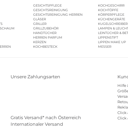
GESICHTSPFLEGE
KOCHGESCHIRR
GESICHTSREINIGUNG
KOCHTÖPFE
GESICHTSREINIGUNG HERREN
KÖRPERPFLEGE
GLÄSER
KÜCHENGERÄTE
TS
GRILLER
KUGELSCHREIBER
ESCHAUM
GRILLZUBEHÖR
LAMPEN & LEUCH
HANDTÜCHER
LEINTÜCHER & BE
HERREN PARFUM
LIPPENSTIFT
KERZEN
LIPPEN MAKE UP
HERREN
KOCHBESTECK
MESSER
Unsere Zahlungsarten
Kund
Hilfe
Klarna
Paypal
Mastercard
Visa
Diners
Größe
Versa
Eps
Shop
Applepay
Amazon
Retou
Rekl
Click 
Gratis Versand* nach Österreich
Click
Internationaler Versand