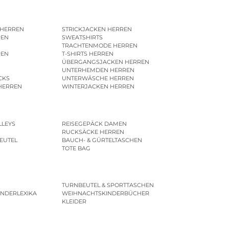
 HERREN
STRICKJACKEN HERREN
REN
SWEATSHIRTS
N
TRACHTENMODE HERREN
REN
T-SHIRTS HERREN
ÜBERGANGSJACKEN HERREN
UNTERHEMDEN HERREN
CKS
UNTERWÄSCHE HERREN
HERREN
WINTERJACKEN HERREN
LLEYS
REISEGEPÄCK DAMEN
RUCKSÄCKE HERREN
EUTEL
BAUCH- & GÜRTELTASCHEN
TOTE BAG
TURNBEUTEL & SPORTTASCHEN
INDERLEXIKA
WEIHNACHTSKINDERBÜCHER
KLEIDER