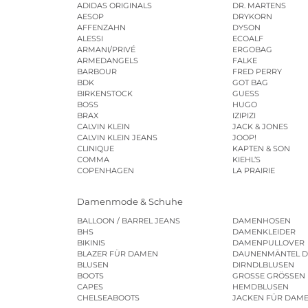
ADIDAS ORIGINALS
DR. MARTENS
AESOP
DRYKORN
AFFENZAHN
DYSON
ALESSI
ECOALF
ARMANI/PRIVÉ
ERGOBAG
ARMEDANGELS
FALKE
BARBOUR
FRED PERRY
BDK
GOT BAG
BIRKENSTOCK
GUESS
BOSS
HUGO
BRAX
IZIPIZI
CALVIN KLEIN
JACK & JONES
CALVIN KLEIN JEANS
JOOP!
CLINIQUE
KAPTEN & SON
COMMA
KIEHL’S
COPENHAGEN
LA PRAIRIE
Damenmode & Schuhe
BALLOON / BARREL JEANS
DAMENHOSEN
BHS
DAMENKLEIDER
BIKINIS
DAMENPULLOVER
BLAZER FÜR DAMEN
DAUNENMÄNTEL 
BLUSEN
DIRNDLBLUSEN
BOOTS
GROSSE GRÖSSEN
CAPES
HEMDBLUSEN
CHELSEABOOTS
JACKEN FÜR DAM