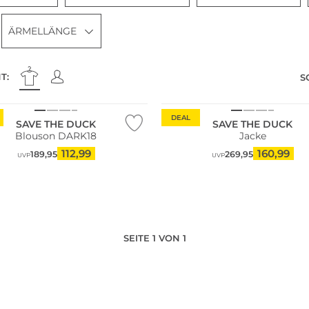
ÄRMELLÄNGE
Größen
T:
S
ltig
Große Größen
DEAL
SAVE THE DUCK
SAVE THE DUCK
Blouson DARK18
Jacke
112,99
160,99
189,95
269,95
UVP
UVP
SEITE 1 VON 1