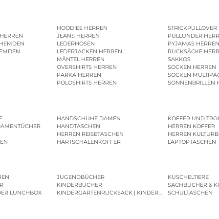
HOODIES HERREN
STRICKPULLOVER
 HERREN
JEANS HERREN
PULLUNDER HER
SHEMDEN
LEDERHOSEN
PYJAMAS HERRE
HEMDEN
LEDERJACKEN HERREN
RUCKSÄCKE HER
MÄNTEL HERREN
SAKKOS
OVERSHIRTS HERREN
SOCKEN HERREN
PARKA HERREN
SOCKEN MULTIPA
POLOSHIRTS HERREN
SONNENBRILLEN 
E
HANDSCHUHE DAMEN
KOFFER UND TRO
DAMENTÜCHER
HANDTASCHEN
HERREN KOFFER
HERREN REISETASCHEN
HERREN KULTURB
MEN
HARTSCHALENKOFFER
LAPTOPTASCHEN
REN
JUGENDBÜCHER
KUSCHELTIERE
R
KINDERBÜCHER
SACHBÜCHER & K
DER LUNCHBOX
KINDERGARTENRUCKSACK | KINDERGARTENBEUTEL
SCHULTASCHEN