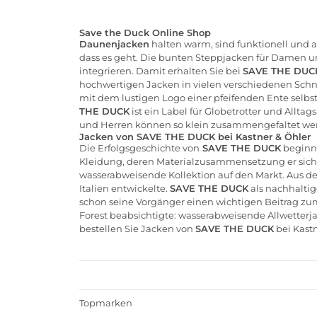
Save the Duck Online Shop
Daunenjacken
halten warm, sind funktionell und a
dass es geht. Die bunten
Steppjacken
für
Damen
u
integrieren. Damit erhalten Sie bei
SAVE THE DUC
hochwertigen
Jacken
in vielen verschiedenen Schn
mit dem lustigen Logo einer pfeifenden Ente selbst
THE DUCK
ist ein Label für Globetrotter und Allta
und
Herren
können so klein zusammengefaltet werd
Jacken von SAVE THE DUCK bei
Kastner & Öhler
Die Erfolgsgeschichte von
SAVE THE DUCK
beginnt
Kleidung, deren Materialzusammensetzung er sich b
wasserabweisende Kollektion auf den Markt. Aus de
Italien entwickelte.
SAVE THE DUCK
als nachhaltig
schon seine Vorgänger einen wichtigen Beitrag zum 
Forest beabsichtigte: wasserabweisende Allwetterja
bestellen Sie Jacken von
SAVE THE DUCK
bei
Kastn
Topmarken