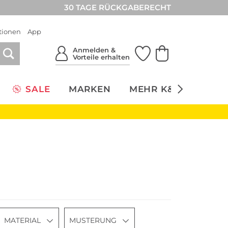
30 TAGE RÜCKGABERECHT
tionen
App
Anmelden &
Vorteile erhalten
SALE
MARKEN
MEHR K&Ö
NACH
MATERIAL
MUSTERUNG