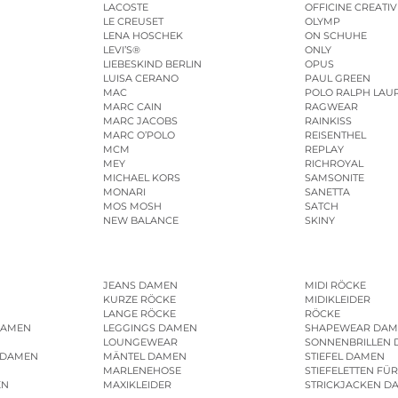
LACOSTE
OFFICINE CREATIV
LE CREUSET
OLYMP
LENA HOSCHEK
ON SCHUHE
LEVI’S®
ONLY
LIEBESKIND BERLIN
OPUS
LUISA CERANO
PAUL GREEN
MAC
POLO RALPH LAU
MARC CAIN
RAGWEAR
MARC JACOBS
RAINKISS
MARC O’POLO
REISENTHEL
MCM
REPLAY
MEY
RICHROYAL
MICHAEL KORS
SAMSONITE
MONARI
SANETTA
MOS MOSH
SATCH
NEW BALANCE
SKINY
JEANS DAMEN
MIDI RÖCKE
KURZE RÖCKE
MIDIKLEIDER
LANGE RÖCKE
RÖCKE
DAMEN
LEGGINGS DAMEN
SHAPEWEAR DAM
LOUNGEWEAR
SONNENBRILLEN
 DAMEN
MÄNTEL DAMEN
STIEFEL DAMEN
MARLENEHOSE
STIEFELETTEN FÜ
EN
MAXIKLEIDER
STRICKJACKEN D