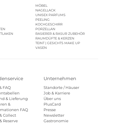
MÖBEL
NAGELLACK
UNISEX PARFUMS
PEELING
KOCHGESCHIRR
TEN
PORZELLAN
TTLAKEN
RASIERER & RASUR ZUBEHÖR
RAUMDÜFTE & KERZEN
TEINT | GESICHTS MAKE UP
VASEN
enservice
Unternehmen
 & FAQ
Standorte / Häuser
ntabellen
Job & Karriere
nd & Lieferung
Über uns
ren &
PlusCard
amationen FAQ
Presse
& Collect
Newsletter
 & Reserve
Gastronomie