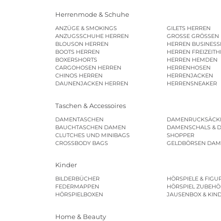
Herrenmode & Schuhe
ANZÜGE & SMOKINGS
GILETS HERREN
ANZUGSSCHUHE HERREN
GROSSE GRÖSSEN
BLOUSON HERREN
HERREN BUSINES
BOOTS HERREN
HERREN FREIZEIT
BOXERSHORTS
HERREN HEMDEN
CARGOHOSEN HERREN
HERRENHOSEN
CHINOS HERREN
HERRENJACKEN
DAUNENJACKEN HERREN
HERRENSNEAKER
Taschen & Accessoires
DAMENTASCHEN
DAMENRUCKSÄCK
BAUCHTASCHEN DAMEN
DAMENSCHALS & 
CLUTCHES UND MINIBAGS
SHOPPER
CROSSBODY BAGS
GELDBÖRSEN DA
Kinder
BILDERBÜCHER
HÖRSPIELE & FIGU
FEDERMAPPEN
HÖRSPIEL ZUBEHÖ
HÖRSPIELBOXEN
JAUSENBOX & KIN
Home & Beauty