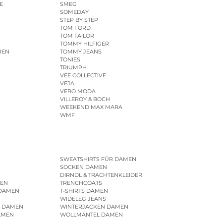
E
SMEG
SOMEDAY
STEP BY STEP
TOM FORD
TOM TAILOR
TOMMY HILFIGER
REN
TOMMY JEANS
TONIES
TRIUMPH
VEE COLLECTIVE
VEJA
VERO MODA
VILLEROY & BOCH
WEEKEND MAX MARA
WMF
SWEATSHIRTS FÜR DAMEN
SOCKEN DAMEN
DIRNDL & TRACHTENKLEIDER
EN
TRENCHCOATS
 DAMEN
T-SHIRTS DAMEN
WIDELEG JEANS
R DAMEN
WINTERJACKEN DAMEN
AMEN
WOLLMÄNTEL DAMEN