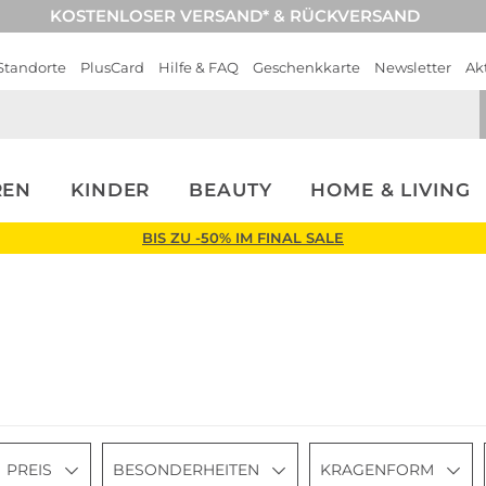
KOSTENLOSER VERSAND* & RÜCKVERSAND
Standorte
PlusCard
Hilfe & FAQ
Geschenkkarte
Newsletter
Ak
REN
KINDER
BEAUTY
HOME & LIVING
BIS ZU -50% IM FINAL SALE
PREIS
BESONDERHEITEN
KRAGENFORM