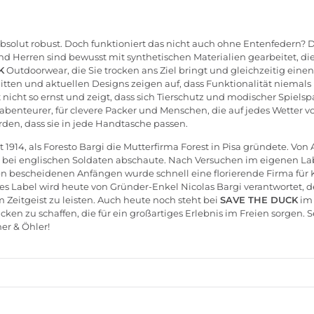
bsolut robust. Doch funktioniert das nicht auch ohne Entenfedern? D
nd
Herren
sind bewusst mit synthetischen Materialien gearbeitet, 
K
Outdoorwear, die Sie trocken ans Ziel bringt und gleichzeitig einen
itten und aktuellen Designs zeigen auf, dass Funktionalität niemals
 nicht so ernst und zeigt, dass sich Tierschutz und modischer Spie
gsabenteurer, für clevere Packer und Menschen, die auf jedes Wetter v
en, dass sie in jede Handtasche passen.
 1914, als Foresto Bargi die Mutterfirma Forest in Pisa gründete. Von 
ei englischen Soldaten abschaute. Nach Versuchen im eigenen Labor
n bescheidenen Anfängen wurde schnell eine florierende Firma für Kl
es Label wird heute von Gründer-Enkel Nicolas Bargi verantwortet, de
Zeitgeist zu leisten. Auch heute noch steht bei
SAVE THE DUCK
im 
cken zu schaffen, die für ein großartiges Erlebnis im Freien sorgen
er & Öhler!