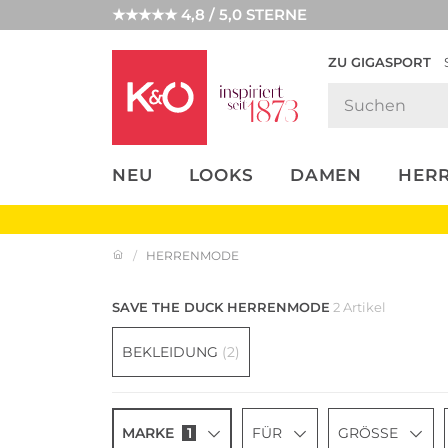
★★★★★ 4,8 / 5,0 STERNE
ZU GIGASPORT
FASHION-
UNSERE APP
CLICK &
CLICK &
TRENDS
COLLECT
RESERVE
NEU
LOOKS
DAMEN
HER
HERRENMODE
SAVE THE DUCK HERRENMODE
2 Artikel
BEKLEIDUNG
(2)
MARKE
1
FÜR
GRÖSSE