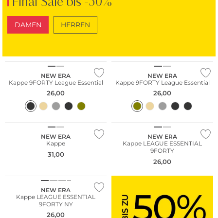
Final Sale bis -50%
DAMEN
HERREN
SCHUHE
TASCHEN
NEW ERA
NEW ERA
Kappe 9FORTY League Essential
Kappe 9FORTY League Essential
26,00
26,00
NEW ERA
NEW ERA
Kappe
Kappe LEAGUE ESSENTIAL
9FORTY
31,00
26,00
NEW ERA
Kappe LEAGUE ESSENTIAL
9FORTY NY
26,00