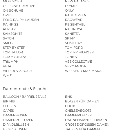
MOS MOSH
NEW BALANCE
OFFICINE CREATIVE
OLYMP
ON SCHUHE
ONLY
OPUS
PAUL GREEN
POLO RALPH LAUREN
RAGWEAR
RAINKISS
REISENTHEL
REPLAY
RICHROYAL
SAMSONITE
SANETTA
SATCH
SKINY
SMEG
SOMEDAY
STEP BY STEP
TOM FORD
TOM TAILOR
TOMMY HILFIGER
TOMMY JEANS
TONIES
TRIUMPH
VEE COLLECTIVE
VEJA
VERO MODA
VILLEROY & BOCH
WEEKEND MAX MARA
WMF
Damenmode & Schuhe
BALLOON / BARREL JEANS
BHS
BIKINIS
BLAZER FÜR DAMEN
BLUSEN
BOOTS
CAPES
CHELSEABOOTS
DAMENHOSEN
DAMENKLEIDER
DAMENPULLOVER
DAUNENMÄNTEL DAMEN
DIRNDLBLUSEN
GROSSE GRÖSSEN DAMEN
HEMDBLUSEN
JACKEN FÜR DAMEN