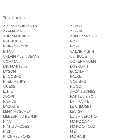
Topmarken
ADIDAS ORIGINALS
AESOP
AFFENZAHN
ALESSI
ARMANI/PRIVÉ
ARMEDANGELS
BARBOUR
BDK
BIRKENSTOCK
BOSS
BRAX
CALVIN KLEIN
CALVIN KLEIN JEANS
CLINIQUE
COMMA
COPENHAGEN
DR. MARTENS
DRYKORN
DYSON
ECOALF
ERGOBAG
FALKE
FRED PERRY
GOT BAG
GUESS
HUGO
IZIPIZI
JACK & JONES
JOOP!
KAPTEN & SON
KIEHL’S
LA PRAIRIE
LACOSTE
LE CREUSET
LENA HOSCHEK
LEVI’S®
LIEBESKIND BERLIN
LUISA CERANO
MAC
MARC CAIN
MARC JACOBS
MARC O’POLO
MCM
MEY
MICHAEL KORS
MONARI