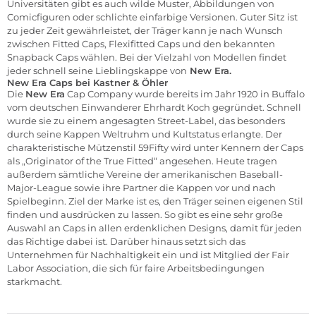
Universitäten gibt es auch wilde Muster, Abbildungen von
Comicfiguren oder schlichte einfarbige Versionen. Guter Sitz ist
zu jeder Zeit gewährleistet, der Träger kann je nach Wunsch
zwischen Fitted Caps, Flexifitted Caps und den bekannten
Snapback Caps wählen. Bei der Vielzahl von Modellen findet
jeder schnell seine Lieblingskappe von
New Era.
New Era Caps bei Kastner & Öhler
Die
New Era
Cap Company wurde bereits im Jahr 1920 in Buffalo
vom deutschen Einwanderer Ehrhardt Koch gegründet. Schnell
wurde sie zu einem angesagten Street-Label, das besonders
durch seine Kappen Weltruhm und Kultstatus erlangte. Der
charakteristische Mützenstil 59Fifty wird unter Kennern der Caps
als „Originator of the True Fitted“ angesehen. Heute tragen
außerdem sämtliche Vereine der amerikanischen Baseball-
Major-League sowie ihre Partner die Kappen vor und nach
Spielbeginn. Ziel der Marke ist es, den Träger seinen eigenen Stil
finden und ausdrücken zu lassen. So gibt es eine sehr große
Auswahl an Caps in allen erdenklichen Designs, damit für jeden
das Richtige dabei ist. Darüber hinaus setzt sich das
Unternehmen für Nachhaltigkeit ein und ist Mitglied der Fair
Labor Association, die sich für faire Arbeitsbedingungen
starkmacht.