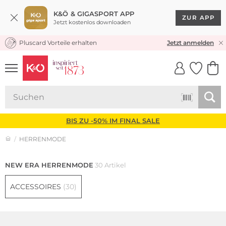
K&Ö & GIGASPORT APP
ZUR APP
Jetzt kostenlos downloaden
Pluscard Vorteile erhalten
KOSTENLOSER VERSAND* & RÜCKVERSAND
Jetzt anmelden
UNSERE APP
CLICK &
CLICK &
COLLECT
RESERVE
BIS ZU -50% IM FINAL SALE
HERRENMODE
NEW ERA HERRENMODE
30 Artikel
ACCESSOIRES
(30)