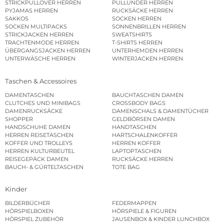
STRICKPULLOVER HERREN
PULLUNDER HERREN
PYJAMAS HERREN
RUCKSÄCKE HERREN
SAKKOS
SOCKEN HERREN
SOCKEN MULTIPACKS
SONNENBRILLEN HERREN
STRICKJACKEN HERREN
SWEATSHIRTS
TRACHTENMODE HERREN
T-SHIRTS HERREN
ÜBERGANGSJACKEN HERREN
UNTERHEMDEN HERREN
UNTERWÄSCHE HERREN
WINTERJACKEN HERREN
Taschen & Accessoires
DAMENTASCHEN
BAUCHTASCHEN DAMEN
CLUTCHES UND MINIBAGS
CROSSBODY BAGS
DAMENRUCKSÄCKE
DAMENSCHALS & DAMENTÜCHER
SHOPPER
GELDBÖRSEN DAMEN
HANDSCHUHE DAMEN
HANDTASCHEN
HERREN REISETASCHEN
HARTSCHALENKOFFER
KOFFER UND TROLLEYS
HERREN KOFFER
HERREN KULTURBEUTEL
LAPTOPTASCHEN
REISEGEPÄCK DAMEN
RUCKSÄCKE HERREN
BAUCH- & GÜRTELTASCHEN
TOTE BAG
Kinder
BILDERBÜCHER
FEDERMAPPEN
HÖRSPIELBOXEN
HÖRSPIELE & FIGUREN
HÖRSPIEL ZUBEHÖR
JAUSENBOX & KINDER LUNCHBOX