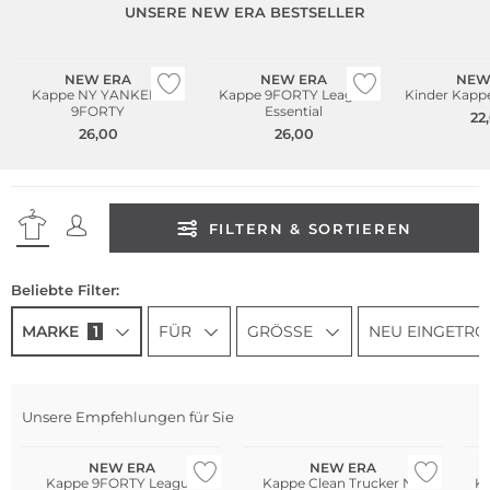
UNSERE NEW ERA BESTSELLER
Bestseller
NEW ERA
NEW ERA
NEW
Kappe NY YANKEES
Kappe 9FORTY League
Kinder Kapp
9FORTY
Essential
22
26,00
26,00
FILTERN & SORTIEREN
Beliebte Filter:
MARKE
1
FÜR
GRÖSSE
NEU EINGETRO
Unsere Empfehlungen für Sie
NEW ERA
NEW ERA
Kappe 9FORTY League
Kappe Clean Trucker NY
K