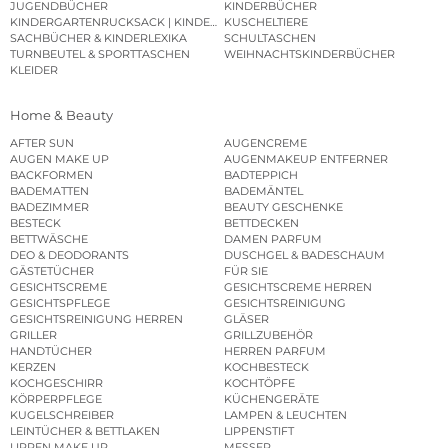
JUGENDBÜCHER
KINDERBÜCHER
KINDERGARTENRUCKSACK | KINDERGARTENBEUTEL
KUSCHELTIERE
SACHBÜCHER & KINDERLEXIKA
SCHULTASCHEN
TURNBEUTEL & SPORTTASCHEN
WEIHNACHTSKINDERBÜCHER
KLEIDER
Home & Beauty
AFTER SUN
AUGENCREME
AUGEN MAKE UP
AUGENMAKEUP ENTFERNER
BACKFORMEN
BADTEPPICH
BADEMATTEN
BADEMÄNTEL
BADEZIMMER
BEAUTY GESCHENKE
BESTECK
BETTDECKEN
BETTWÄSCHE
DAMEN PARFUM
DEO & DEODORANTS
DUSCHGEL & BADESCHAUM
GÄSTETÜCHER
FÜR SIE
GESICHTSCREME
GESICHTSCREME HERREN
GESICHTSPFLEGE
GESICHTSREINIGUNG
GESICHTSREINIGUNG HERREN
GLÄSER
GRILLER
GRILLZUBEHÖR
HANDTÜCHER
HERREN PARFUM
KERZEN
KOCHBESTECK
KOCHGESCHIRR
KOCHTÖPFE
KÖRPERPFLEGE
KÜCHENGERÄTE
KUGELSCHREIBER
LAMPEN & LEUCHTEN
LEINTÜCHER & BETTLAKEN
LIPPENSTIFT
LIPPEN MAKE UP
MESSER