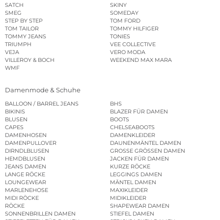
SATCH
SKINY
SMEG
SOMEDAY
STEP BY STEP
TOM FORD
TOM TAILOR
TOMMY HILFIGER
TOMMY JEANS
TONIES
TRIUMPH
VEE COLLECTIVE
VEJA
VERO MODA
VILLEROY & BOCH
WEEKEND MAX MARA
WMF
Damenmode & Schuhe
BALLOON / BARREL JEANS
BHS
BIKINIS
BLAZER FÜR DAMEN
BLUSEN
BOOTS
CAPES
CHELSEABOOTS
DAMENHOSEN
DAMENKLEIDER
DAMENPULLOVER
DAUNENMÄNTEL DAMEN
DIRNDLBLUSEN
GROSSE GRÖSSEN DAMEN
HEMDBLUSEN
JACKEN FÜR DAMEN
JEANS DAMEN
KURZE RÖCKE
LANGE RÖCKE
LEGGINGS DAMEN
LOUNGEWEAR
MÄNTEL DAMEN
MARLENEHOSE
MAXIKLEIDER
MIDI RÖCKE
MIDIKLEIDER
RÖCKE
SHAPEWEAR DAMEN
SONNENBRILLEN DAMEN
STIEFEL DAMEN