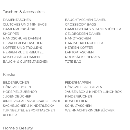
Taschen & Accessoires
DAMENTASCHEN
BAUCHTASCHEN DAMEN
CLUTCHES UND MINIBAGS
CROSSBODY BAGS
DAMENRUCKSÄCKE
DAMENSCHALS & DAMENTÜCHER
SHOPPER
GELDBÖRSEN DAMEN
HANDSCHUHE DAMEN
HANDTASCHEN
HERREN REISETASCHEN
HARTSCHALENKOFFER
KOFFER UND TROLLEYS
HERREN KOFFER
HERREN KULTURBEUTEL
LAPTOPTASCHEN
REISEGEPÄCK DAMEN
RUCKSÄCKE HERREN
BAUCH- & GÜRTELTASCHEN
TOTE BAG
Kinder
BILDERBÜCHER
FEDERMAPPEN
HÖRSPIELBOXEN
HÖRSPIELE & FIGUREN
HÖRSPIEL ZUBEHÖR
JAUSENBOX & KINDER LUNCHBOX
JUGENDBÜCHER
KINDERBÜCHER
KINDERGARTENRUCKSACK | KINDERGARTENBEUTEL
KUSCHELTIERE
SACHBÜCHER & KINDERLEXIKA
SCHULTASCHEN
TURNBEUTEL & SPORTTASCHEN
WEIHNACHTSKINDERBÜCHER
KLEIDER
Home & Beauty