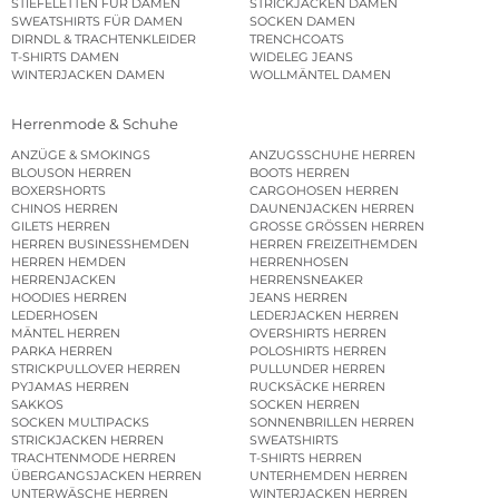
STIEFELETTEN FÜR DAMEN
STRICKJACKEN DAMEN
SWEATSHIRTS FÜR DAMEN
SOCKEN DAMEN
DIRNDL & TRACHTENKLEIDER
TRENCHCOATS
T-SHIRTS DAMEN
WIDELEG JEANS
WINTERJACKEN DAMEN
WOLLMÄNTEL DAMEN
Herrenmode & Schuhe
ANZÜGE & SMOKINGS
ANZUGSSCHUHE HERREN
BLOUSON HERREN
BOOTS HERREN
BOXERSHORTS
CARGOHOSEN HERREN
CHINOS HERREN
DAUNENJACKEN HERREN
GILETS HERREN
GROSSE GRÖSSEN HERREN
HERREN BUSINESSHEMDEN
HERREN FREIZEITHEMDEN
HERREN HEMDEN
HERRENHOSEN
HERRENJACKEN
HERRENSNEAKER
HOODIES HERREN
JEANS HERREN
LEDERHOSEN
LEDERJACKEN HERREN
MÄNTEL HERREN
OVERSHIRTS HERREN
PARKA HERREN
POLOSHIRTS HERREN
STRICKPULLOVER HERREN
PULLUNDER HERREN
PYJAMAS HERREN
RUCKSÄCKE HERREN
SAKKOS
SOCKEN HERREN
SOCKEN MULTIPACKS
SONNENBRILLEN HERREN
STRICKJACKEN HERREN
SWEATSHIRTS
TRACHTENMODE HERREN
T-SHIRTS HERREN
ÜBERGANGSJACKEN HERREN
UNTERHEMDEN HERREN
UNTERWÄSCHE HERREN
WINTERJACKEN HERREN