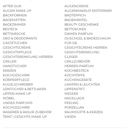
AFTER SUN
AUGENCREME
AUGEN MAKE UP
AUGENMAKEUP ENTFERNER
BACKFORMEN
BADTEPPICH
BADEMATTEN
BADEMÄNTEL
BADEZIMMER
BEAUTY GESCHENKE
BESTECK
BETTDECKEN
BETTWÄSCHE
DAMEN PARFUM
DEO & DEODORANTS
DUSCHGEL & BADESCHAUM
GÄSTETÜCHER
FÜR SIE
GESICHTSCREME
GESICHTSCREME HERREN
GESICHTSPFLEGE
GESICHTSREINIGUNG
GESICHTSREINIGUNG HERREN
GLÄSER
GRILLER
GRILLZUBEHÖR
HANDTÜCHER
HERREN PARFUM
KERZEN
KOCHBESTECK
KOCHGESCHIRR
KOCHTÖPFE
KÖRPERPFLEGE
KÜCHENGERÄTE
KUGELSCHREIBER
LAMPEN & LEUCHTEN
LEINTÜCHER & BETTLAKEN
LIPPENSTIFT
LIPPEN MAKE UP
MESSER
MÖBEL
NAGELLACK
UNISEX PARFUMS
PEELING
KOCHGESCHIRR
PORZELLAN
RASIERER & RASUR ZUBEHÖR
RAUMDÜFTE & KERZEN
TEINT | GESICHTS MAKE UP
VASEN