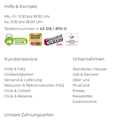
Hilfe & Kontakt
Mo.–Fr. 9:30 bis 18:30 Uhr
Sa. 9:30 bis 18:00 Uhr
Telefonnummer:
+ 43 316 / 870-0
Kundenservice
Unternehmen
Hilfe & FAQ
Standorte / Häuser
Größentabellen
Job & Karriere
Versand & Lieferung
Über uns
Retouren & Reklamationen FAQ
PlusCard
Click & Collect
Presse
Click & Reserve
Newsletter
Gastronomie
Unsere Zahlungsarten
Klarna
Paypal
Mastercard
Visa
Diners
Eps
Shop