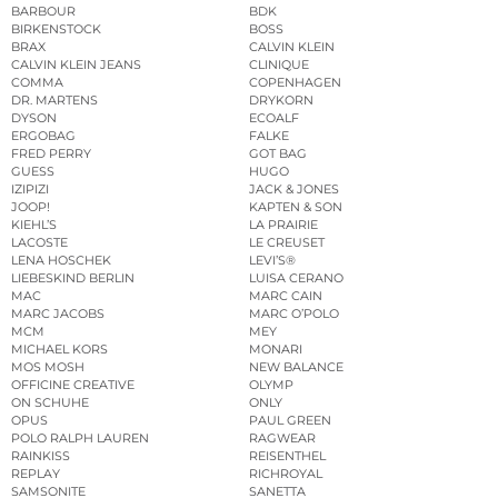
BARBOUR
BDK
BIRKENSTOCK
BOSS
BRAX
CALVIN KLEIN
CALVIN KLEIN JEANS
CLINIQUE
COMMA
COPENHAGEN
DR. MARTENS
DRYKORN
DYSON
ECOALF
ERGOBAG
FALKE
FRED PERRY
GOT BAG
GUESS
HUGO
IZIPIZI
JACK & JONES
JOOP!
KAPTEN & SON
KIEHL’S
LA PRAIRIE
LACOSTE
LE CREUSET
LENA HOSCHEK
LEVI’S®
LIEBESKIND BERLIN
LUISA CERANO
MAC
MARC CAIN
MARC JACOBS
MARC O’POLO
MCM
MEY
MICHAEL KORS
MONARI
MOS MOSH
NEW BALANCE
OFFICINE CREATIVE
OLYMP
ON SCHUHE
ONLY
OPUS
PAUL GREEN
POLO RALPH LAUREN
RAGWEAR
RAINKISS
REISENTHEL
REPLAY
RICHROYAL
SAMSONITE
SANETTA