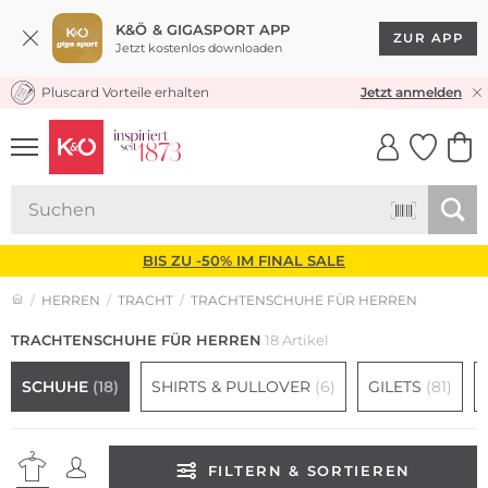
K&Ö & GIGASPORT APP
ZUR APP
Jetzt kostenlos downloaden
Pluscard Vorteile erhalten
KOSTENLOSER VERSAND* & RÜCKVERSAND
Jetzt anmelden
UNSERE APP
CLICK &
CLICK &
COLLECT
RESERVE
BIS ZU -50% IM FINAL SALE
HERREN
TRACHT
TRACHTENSCHUHE FÜR HERREN
TRACHTENSCHUHE FÜR HERREN
18 Artikel
SCHUHE
(18)
SHIRTS & PULLOVER
(6)
GILETS
(81)
FILTERN & SORTIEREN