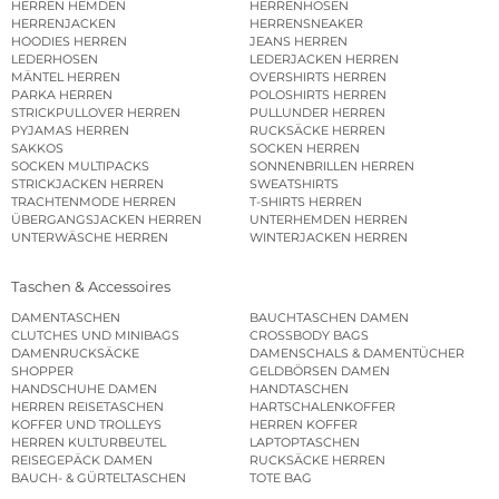
HERREN HEMDEN
HERRENHOSEN
HERRENJACKEN
HERRENSNEAKER
HOODIES HERREN
JEANS HERREN
LEDERHOSEN
LEDERJACKEN HERREN
MÄNTEL HERREN
OVERSHIRTS HERREN
PARKA HERREN
POLOSHIRTS HERREN
STRICKPULLOVER HERREN
PULLUNDER HERREN
PYJAMAS HERREN
RUCKSÄCKE HERREN
SAKKOS
SOCKEN HERREN
SOCKEN MULTIPACKS
SONNENBRILLEN HERREN
STRICKJACKEN HERREN
SWEATSHIRTS
TRACHTENMODE HERREN
T-SHIRTS HERREN
ÜBERGANGSJACKEN HERREN
UNTERHEMDEN HERREN
UNTERWÄSCHE HERREN
WINTERJACKEN HERREN
Taschen & Accessoires
DAMENTASCHEN
BAUCHTASCHEN DAMEN
CLUTCHES UND MINIBAGS
CROSSBODY BAGS
DAMENRUCKSÄCKE
DAMENSCHALS & DAMENTÜCHER
SHOPPER
GELDBÖRSEN DAMEN
HANDSCHUHE DAMEN
HANDTASCHEN
HERREN REISETASCHEN
HARTSCHALENKOFFER
KOFFER UND TROLLEYS
HERREN KOFFER
HERREN KULTURBEUTEL
LAPTOPTASCHEN
REISEGEPÄCK DAMEN
RUCKSÄCKE HERREN
BAUCH- & GÜRTELTASCHEN
TOTE BAG