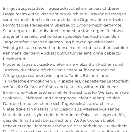
Ein gut ausgestatteter Tagesrucksack ist ein unverzichtbarer
Begleiter im Alltag, der nicht nur durch sein Fassungsvermögen,
sondern auch durch seine durchdachte Organisation und sein
komfortables Tragesystem überzeugt. Ergonomisch geformte
Schultergurte, die individuell anpassbar sind, sorgen für einen
angenehmen Sitz, während ein gepolstertes Rückenteil den
Tragekomfort über den ganzen Tag hinweg gewährleistet.
Wichtig ist auch das Vorhandensein eines stabilen, aber flexiblen
Rahmens, der dem Rucksack Struktur verleiht, ohne dabei zu
beschweren.
Moderne Tagesrucksäcke bieten eine Vielzahl an Fächern und
Taschen, die eine einfache und sichere Aufbewahrung von
Alltagsgegenständen wie Laptop, Tablet, Büchern und
Trinkflasche ermöglichen. Ein spezielles, gepolstertes Laptopfach
schützt Ihr Gerät vor Stößen und Kratzern, während kleinere
Innen- und Außentaschen mit Reißverschluss für Wertsachen wie
Schlüssel, Geldbörse und Smartphone leicht zugänglich sind.
Darüber hinaus zeichnen sich Tagesrucksäcke durch ihre
Vielseitigkeit in Material und Design aus. Wasserabweisende
Materialien wie Nylon oder behandeltes Polyester sorgen dafür,
dass der Inhalt auch bei schlechtem Wetter trocken bleibt.
Reflektierende Elemente erhöhen die Sicherheit bei Dunkelheit.
Das Design reicht von schlicht und funktional für den Büroalltag