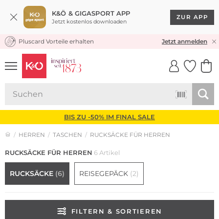
K&Ö & GIGASPORT APP
ZUR APP
Jetzt kostenlos downloaden
Pluscard Vorteile erhalten
KOSTENLOSER VERSAND* & RÜCKVERSAND
Jetzt anmelden
UNSERE APP
CLICK &
CLICK &
COLLECT
RESERVE
BIS ZU -50% IM FINAL SALE
HERREN
TASCHEN
RUCKSÄCKE FÜR HERREN
RUCKSÄCKE FÜR HERREN
6 Artikel
RUCKSÄCKE
(6)
REISEGEPÄCK
(2)
FILTERN & SORTIEREN