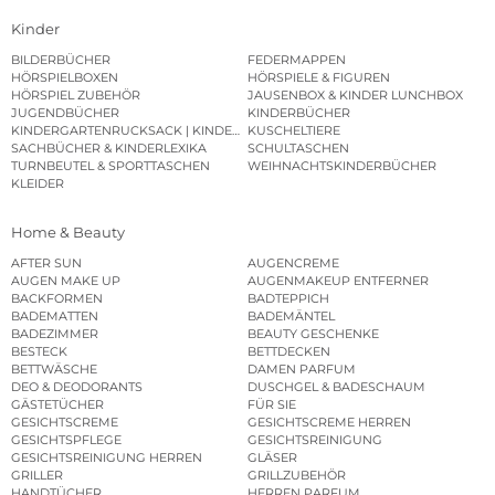
Kinder
BILDERBÜCHER
FEDERMAPPEN
HÖRSPIELBOXEN
HÖRSPIELE & FIGUREN
HÖRSPIEL ZUBEHÖR
JAUSENBOX & KINDER LUNCHBOX
JUGENDBÜCHER
KINDERBÜCHER
KINDERGARTENRUCKSACK | KINDERGARTENBEUTEL
KUSCHELTIERE
SACHBÜCHER & KINDERLEXIKA
SCHULTASCHEN
TURNBEUTEL & SPORTTASCHEN
WEIHNACHTSKINDERBÜCHER
KLEIDER
Home & Beauty
AFTER SUN
AUGENCREME
AUGEN MAKE UP
AUGENMAKEUP ENTFERNER
BACKFORMEN
BADTEPPICH
BADEMATTEN
BADEMÄNTEL
BADEZIMMER
BEAUTY GESCHENKE
BESTECK
BETTDECKEN
BETTWÄSCHE
DAMEN PARFUM
DEO & DEODORANTS
DUSCHGEL & BADESCHAUM
GÄSTETÜCHER
FÜR SIE
GESICHTSCREME
GESICHTSCREME HERREN
GESICHTSPFLEGE
GESICHTSREINIGUNG
GESICHTSREINIGUNG HERREN
GLÄSER
GRILLER
GRILLZUBEHÖR
HANDTÜCHER
HERREN PARFUM