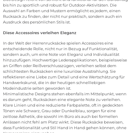
bis hin zu sportlich und robust für Outdoor-Aktivitäten. Die
Auswahl an Farben und Mustern ermöglicht es jedem, einen
Rucksack zu finden, der nicht nur praktisch, sondern auch ein
Ausdruck des persönlichen Stils ist.
Diese Accessoires verleihen Eleganz
In der Welt der Herrenrucksäcke spielen Accessoires eine
entscheidende Rolle, nicht nur in Bezug auf Funktionalität,
sondern auch, um eine Note von Eleganz und Individualität
hinzuzufügen. Hochwertige Lederapplikationen, beispielsweise
an Griffen oder Reißverschlusszügen, verleihen selbst dem
schlichtesten Rucksäcken eine luxuriöse Ausstrahlung. Sie
reflektieren eine Liebe zum Detail und eine Wertschätzung für
Handwerkskunst, die in der heutigen schnelllebigen
Modeindustrie selten geworden ist.
Minimalistische Designs stehen ebenfalls im Mittelpunkt, wenn
es darum geht, Rucksäcken eine elegante Note zu verleihen.
Klare Linien und eine reduzierte Farbpalette, oft in gedeckten
Tönen wie Schwarz, Grau oder Dunkelblau, sorgen für eine
zeitlose Ästhetik, die sowohl im Büro als auch bei formellen
Anlässen nicht fehl am Platz wirkt. Diese Rucksäcke beweisen,
dass Funktionalität und Stil Hand in Hand gehen können, ohne