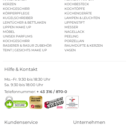
KERZEN
KOCHBESTECK
KOCHGESCHIRR
KOCHTÖPFE
KÖRPERPFLEGE
KÜCHENGERÄTE
KUGELSCHREIBER
LAMPEN & LEUCHTEN
LEINTÜCHER & BETTLAKEN
LIPPENSTIFT
LIPPEN MAKE UP
MESSER
MÖBEL
NAGELLACK
UNISEX PARFUMS
PEELING
KOCHGESCHIRR
PORZELLAN
RASIERER & RASUR ZUBEHÖR
RAUMDÜFTE & KERZEN
TEINT | GESICHTS MAKE UP
VASEN
Hilfe & Kontakt
Mo.–Fr. 9:30 bis 18:30 Uhr
Sa. 9:30 bis 18:00 Uhr
Telefonnummer:
+ 43 316 / 870-0
Kundenservice
Unternehmen