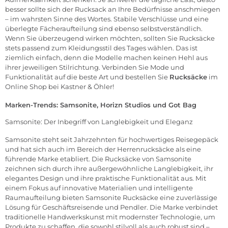
besser sollte sich der Rucksack an Ihre Bedürfnisse anschmiegen
– im wahrsten Sinne des Wortes. Stabile Verschlüsse und eine
überlegte Fächeraufteilung sind ebenso selbstverständlich.
Wenn Sie überzeugend wirken möchten, sollten Sie Rucksäcke
stets passend zum Kleidungsstil des Tages wählen. Das ist
ziemlich einfach, denn die Modelle machen keinen Hehl aus
ihrer jeweiligen Stilrichtung. Verbinden Sie Mode und
Funktionalität auf die beste Art und bestellen Sie
Rucksäcke
im
Online Shop bei Kastner & Öhler!
Marken-Trends:
Samsonite
,
Horizn Studios
und
Got Bag
Samsonite: Der Inbegriff von Langlebigkeit und Eleganz
Samsonite steht seit Jahrzehnten für hochwertiges Reisegepäck
und hat sich auch im Bereich der Herrenrucksäcke als eine
führende Marke etabliert. Die Rucksäcke von Samsonite
zeichnen sich durch ihre außergewöhnliche Langlebigkeit, ihr
elegantes Design und ihre praktische Funktionalität aus. Mit
einem Fokus auf innovative Materialien und intelligente
Raumaufteilung bieten Samsonite Rucksäcke eine zuverlässige
Lösung für Geschäftsreisende und Pendler. Die Marke verbindet
traditionelle Handwerkskunst mit modernster Technologie, um
Produkte zu schaffen, die sowohl stilvoll als auch robust sind –