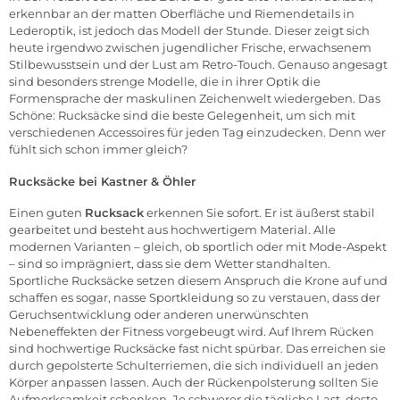
erkennbar an der matten Oberfläche und Riemendetails in
Lederoptik, ist jedoch das Modell der Stunde. Dieser zeigt sich
heute irgendwo zwischen jugendlicher Frische, erwachsenem
Stilbewusstsein und der Lust am Retro-Touch. Genauso angesagt
sind besonders strenge Modelle, die in ihrer Optik die
Formensprache der maskulinen Zeichenwelt wiedergeben. Das
Schöne: Rucksäcke sind die beste Gelegenheit, um sich mit
verschiedenen Accessoires für jeden Tag einzudecken. Denn wer
fühlt sich schon immer gleich?
Rucksäcke bei Kastner & Öhler
Einen guten
Rucksack
erkennen Sie sofort. Er ist äußerst stabil
gearbeitet und besteht aus hochwertigem Material. Alle
modernen Varianten – gleich, ob sportlich oder mit Mode-Aspekt
– sind so imprägniert, dass sie dem Wetter standhalten.
Sportliche Rucksäcke setzen diesem Anspruch die Krone auf und
schaffen es sogar, nasse Sportkleidung so zu verstauen, dass der
Geruchsentwicklung oder anderen unerwünschten
Nebeneffekten der Fitness vorgebeugt wird. Auf Ihrem Rücken
sind hochwertige Rucksäcke fast nicht spürbar. Das erreichen sie
durch gepolsterte Schulterriemen, die sich individuell an jeden
Körper anpassen lassen. Auch der Rückenpolsterung sollten Sie
Aufmerksamkeit schenken. Je schwerer die tägliche Last, desto