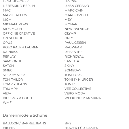
LENA HOSCHEK
LEVI’S®
LIEBESKIND BERLIN
LUISA CERANO
MAC
MARC CAIN
MARC JACOBS
MARC O’POLO
MCM
MEY
MICHAEL KORS
MONARI
MOS MOSH
NEW BALANCE
OFFICINE CREATIVE
OLYMP
ON SCHUHE
ONLY
OPUS
PAUL GREEN
POLO RALPH LAUREN
RAGWEAR
RAINKISS
REISENTHEL
REPLAY
RICHROYAL
SAMSONITE
SANETTA
SATCH
SKINY
SMEG
SOMEDAY
STEP BY STEP
TOM FORD
TOM TAILOR
TOMMY HILFIGER
TOMMY JEANS
TONIES
TRIUMPH
VEE COLLECTIVE
VEJA
VERO MODA
VILLEROY & BOCH
WEEKEND MAX MARA
WMF
Damenmode & Schuhe
BALLOON / BARREL JEANS
BHS
BIKINIS
BLAZER FÜR DAMEN