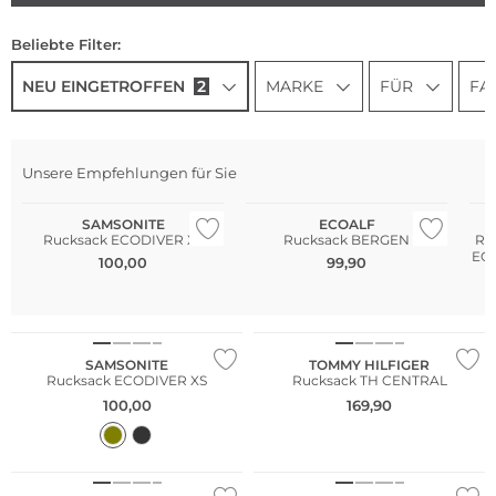
Beliebte Filter:
NEU EINGETROFFEN
2
MARKE
FÜR
FA
NEU
Unsere Empfehlungen für Sie
NEU
Nachhaltig
N
SAMSONITE
ECOALF
Rucksack ECODIVER XS
Rucksack BERGEN
Ru
ECO
100,00
99,90
NEU
NEU
SAMSONITE
TOMMY HILFIGER
Rucksack ECODIVER XS
Rucksack TH CENTRAL
100,00
169,90
NEU
NEU
Nachhaltig
Nachhaltig