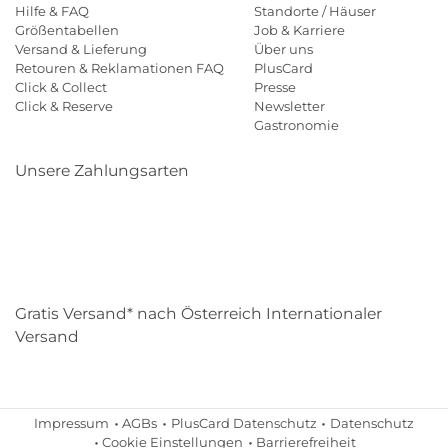
Hilfe & FAQ
Standorte / Häuser
Größentabellen
Job & Karriere
Versand & Lieferung
Über uns
Retouren & Reklamationen FAQ
PlusCard
Click & Collect
Presse
Click & Reserve
Newsletter
Gastronomie
Unsere Zahlungsarten
Klarna
Paypal
Mastercard
Visa
Diners
Eps
Shop
Applepay
Amazon
Gratis Versand* nach Österreich Internationaler
Versand
Impressum
AGBs
PlusCard Datenschutz
Datenschutz
Cookie Einstellungen
Barrierefreiheit