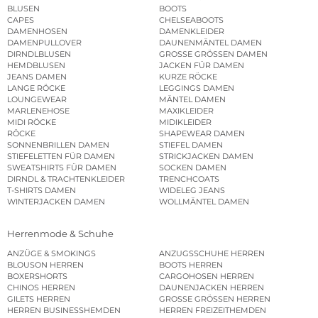
BLUSEN
BOOTS
CAPES
CHELSEABOOTS
DAMENHOSEN
DAMENKLEIDER
DAMENPULLOVER
DAUNENMÄNTEL DAMEN
DIRNDLBLUSEN
GROSSE GRÖSSEN DAMEN
HEMDBLUSEN
JACKEN FÜR DAMEN
JEANS DAMEN
KURZE RÖCKE
LANGE RÖCKE
LEGGINGS DAMEN
LOUNGEWEAR
MÄNTEL DAMEN
MARLENEHOSE
MAXIKLEIDER
MIDI RÖCKE
MIDIKLEIDER
RÖCKE
SHAPEWEAR DAMEN
SONNENBRILLEN DAMEN
STIEFEL DAMEN
STIEFELETTEN FÜR DAMEN
STRICKJACKEN DAMEN
SWEATSHIRTS FÜR DAMEN
SOCKEN DAMEN
DIRNDL & TRACHTENKLEIDER
TRENCHCOATS
T-SHIRTS DAMEN
WIDELEG JEANS
WINTERJACKEN DAMEN
WOLLMÄNTEL DAMEN
Herrenmode & Schuhe
ANZÜGE & SMOKINGS
ANZUGSSCHUHE HERREN
BLOUSON HERREN
BOOTS HERREN
BOXERSHORTS
CARGOHOSEN HERREN
CHINOS HERREN
DAUNENJACKEN HERREN
GILETS HERREN
GROSSE GRÖSSEN HERREN
HERREN BUSINESSHEMDEN
HERREN FREIZEITHEMDEN