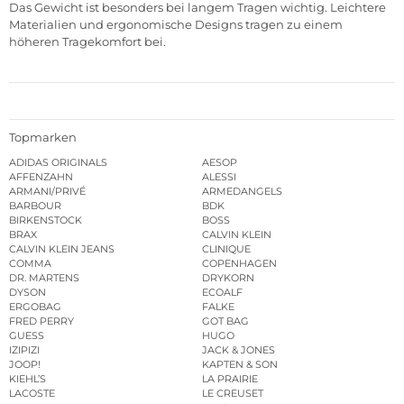
Das Gewicht ist besonders bei langem Tragen wichtig. Leichtere
Materialien und ergonomische Designs tragen zu einem
höheren Tragekomfort bei.
Topmarken
ADIDAS ORIGINALS
AESOP
AFFENZAHN
ALESSI
ARMANI/PRIVÉ
ARMEDANGELS
BARBOUR
BDK
BIRKENSTOCK
BOSS
BRAX
CALVIN KLEIN
CALVIN KLEIN JEANS
CLINIQUE
COMMA
COPENHAGEN
DR. MARTENS
DRYKORN
DYSON
ECOALF
ERGOBAG
FALKE
FRED PERRY
GOT BAG
GUESS
HUGO
IZIPIZI
JACK & JONES
JOOP!
KAPTEN & SON
KIEHL’S
LA PRAIRIE
LACOSTE
LE CREUSET