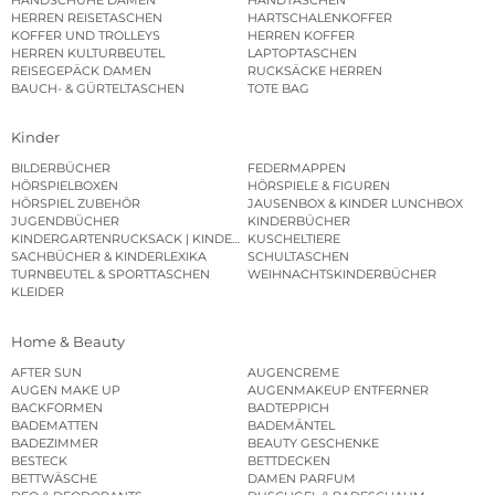
HERREN REISETASCHEN
HARTSCHALENKOFFER
KOFFER UND TROLLEYS
HERREN KOFFER
HERREN KULTURBEUTEL
LAPTOPTASCHEN
REISEGEPÄCK DAMEN
RUCKSÄCKE HERREN
BAUCH- & GÜRTELTASCHEN
TOTE BAG
Kinder
BILDERBÜCHER
FEDERMAPPEN
HÖRSPIELBOXEN
HÖRSPIELE & FIGUREN
HÖRSPIEL ZUBEHÖR
JAUSENBOX & KINDER LUNCHBOX
JUGENDBÜCHER
KINDERBÜCHER
KINDERGARTENRUCKSACK | KINDERGARTENBEUTEL
KUSCHELTIERE
SACHBÜCHER & KINDERLEXIKA
SCHULTASCHEN
TURNBEUTEL & SPORTTASCHEN
WEIHNACHTSKINDERBÜCHER
KLEIDER
Home & Beauty
AFTER SUN
AUGENCREME
AUGEN MAKE UP
AUGENMAKEUP ENTFERNER
BACKFORMEN
BADTEPPICH
BADEMATTEN
BADEMÄNTEL
BADEZIMMER
BEAUTY GESCHENKE
BESTECK
BETTDECKEN
BETTWÄSCHE
DAMEN PARFUM