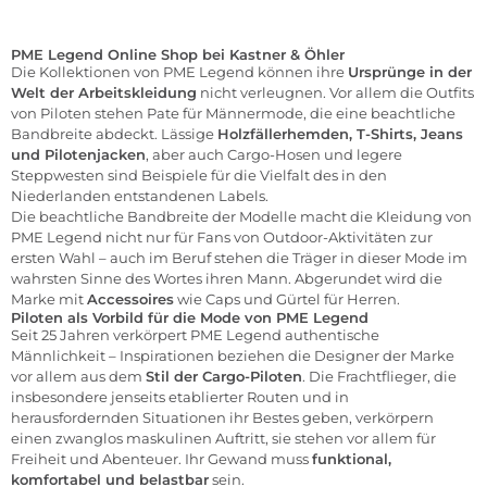
PME Legend Online Shop bei Kastner & Öhler
Die Kollektionen von PME Legend können ihre
Ursprünge in der
Welt der Arbeitskleidung
nicht verleugnen. Vor allem die Outfits
von Piloten stehen Pate für Männermode, die eine beachtliche
Bandbreite abdeckt. Lässige
Holzfällerhemden,
T-Shirts
,
Jeans
und Pilotenjacken
, aber auch Cargo-Hosen und legere
Steppwesten sind Beispiele für die Vielfalt des in den
Niederlanden entstandenen Labels.
Die beachtliche Bandbreite der Modelle macht die Kleidung von
PME Legend nicht nur für Fans von Outdoor-Aktivitäten zur
ersten Wahl – auch im Beruf stehen die Träger in dieser Mode im
wahrsten Sinne des Wortes ihren Mann. Abgerundet wird die
Marke mit
Accessoires
wie Caps und Gürtel für Herren.
Piloten als Vorbild für die Mode von PME Legend
Seit 25 Jahren verkörpert PME Legend authentische
Männlichkeit – Inspirationen beziehen die Designer der Marke
vor allem aus dem
Stil der Cargo-Piloten
. Die Frachtflieger, die
insbesondere jenseits etablierter Routen und in
herausfordernden Situationen ihr Bestes geben, verkörpern
einen zwanglos maskulinen Auftritt, sie stehen vor allem für
Freiheit und Abenteuer. Ihr Gewand muss
funktional,
komfortabel und belastbar
sein.