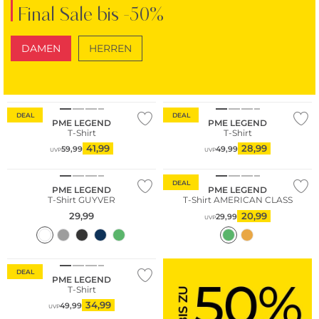
Final Sale bis -50%
DAMEN
HERREN
SCHUHE
TASCHEN
DEAL
DEAL
PME LEGEND
PME LEGEND
T-Shirt
T-Shirt
41,99
28,99
59,99
49,99
UVP
UVP
Große Größen
DEAL
PME LEGEND
PME LEGEND
T-Shirt GUYVER
T-Shirt AMERICAN CLASS
29,99
20,99
29,99
UVP
DEAL
PME LEGEND
T-Shirt
34,99
49,99
UVP