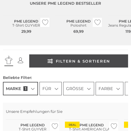
UNSERE PME LEGEND BESTSELLER
Große Größen
Große Größen
PME LEGEND
PME LEGEND
PME L
T-Shirt GUYVER
Poloshirt
Jeans Regula
29,99
69,99
119
FILTERN & SORTIEREN
Beliebte Filter:
MARKE
1
FÜR
GRÖSSE
FARBE
P
Unsere Empfehlungen für Sie
Große Größen
PME LEGEND
PME LEGEND
DEAL
D
T-Shirt GUYVER
T-Shirt AMERICAN CLASS