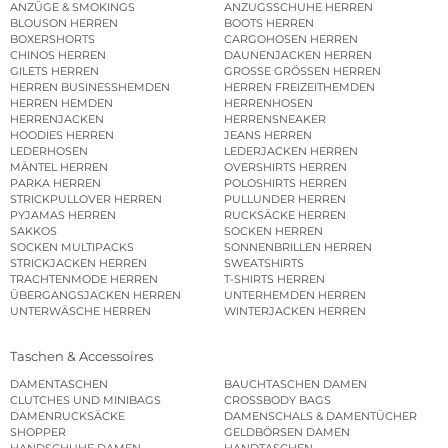
ANZÜGE & SMOKINGS
ANZUGSSCHUHE HERREN
BLOUSON HERREN
BOOTS HERREN
BOXERSHORTS
CARGOHOSEN HERREN
CHINOS HERREN
DAUNENJACKEN HERREN
GILETS HERREN
GROSSE GRÖSSEN HERREN
HERREN BUSINESSHEMDEN
HERREN FREIZEITHEMDEN
HERREN HEMDEN
HERRENHOSEN
HERRENJACKEN
HERRENSNEAKER
HOODIES HERREN
JEANS HERREN
LEDERHOSEN
LEDERJACKEN HERREN
MÄNTEL HERREN
OVERSHIRTS HERREN
PARKA HERREN
POLOSHIRTS HERREN
STRICKPULLOVER HERREN
PULLUNDER HERREN
PYJAMAS HERREN
RUCKSÄCKE HERREN
SAKKOS
SOCKEN HERREN
SOCKEN MULTIPACKS
SONNENBRILLEN HERREN
STRICKJACKEN HERREN
SWEATSHIRTS
TRACHTENMODE HERREN
T-SHIRTS HERREN
ÜBERGANGSJACKEN HERREN
UNTERHEMDEN HERREN
UNTERWÄSCHE HERREN
WINTERJACKEN HERREN
Taschen & Accessoires
DAMENTASCHEN
BAUCHTASCHEN DAMEN
CLUTCHES UND MINIBAGS
CROSSBODY BAGS
DAMENRUCKSÄCKE
DAMENSCHALS & DAMENTÜCHER
SHOPPER
GELDBÖRSEN DAMEN
HANDSCHUHE DAMEN
HANDTASCHEN