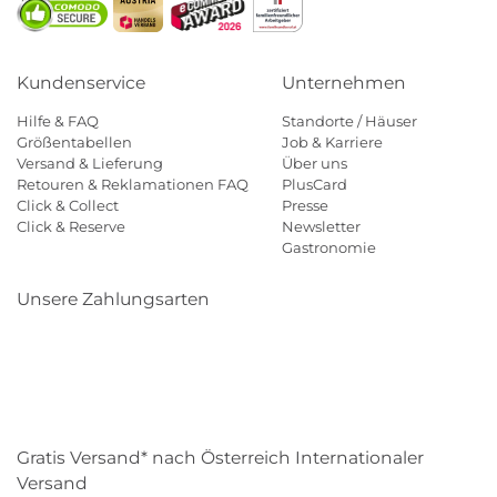
Kundenservice
Unternehmen
Hilfe & FAQ
Standorte / Häuser
Größentabellen
Job & Karriere
Versand & Lieferung
Über uns
Retouren & Reklamationen FAQ
PlusCard
Click & Collect
Presse
Click & Reserve
Newsletter
Gastronomie
Unsere Zahlungsarten
Klarna
Paypal
Mastercard
Visa
Diners
Eps
Shop
Applepay
Amazon
Gratis Versand* nach Österreich Internationaler
Versand