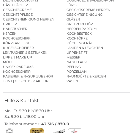
DEO & DEODORANTS
DUSCHGEL & BADESCHAUM
GÄSTETÜCHER
FÜR SIE
GESICHTSCREME
GESICHTSCREME HERREN
GESICHTSPFLEGE
GESICHTSREINIGUNG
GESICHTSREINIGUNG HERREN
GLÄSER
GRILLER
GRILLZUBEHÖR
HANDTÜCHER
HERREN PARFUM
KERZEN
KOCHBESTECK
KOCHGESCHIRR
KOCHTÖPFE
KÖRPERPFLEGE
KÜCHENGERÄTE
KUGELSCHREIBER
LAMPEN & LEUCHTEN
LEINTÜCHER & BETTLAKEN
LIPPENSTIFT
LIPPEN MAKE UP
MESSER
MÖBEL
NAGELLACK
UNISEX PARFUMS
PEELING
KOCHGESCHIRR
PORZELLAN
RASIERER & RASUR ZUBEHÖR
RAUMDÜFTE & KERZEN
TEINT | GESICHTS MAKE UP
VASEN
Hilfe & Kontakt
Mo.–Fr. 9:30 bis 18:30 Uhr
Sa. 9:30 bis 18:00 Uhr
Telefonnummer:
+ 43 316 / 870-0