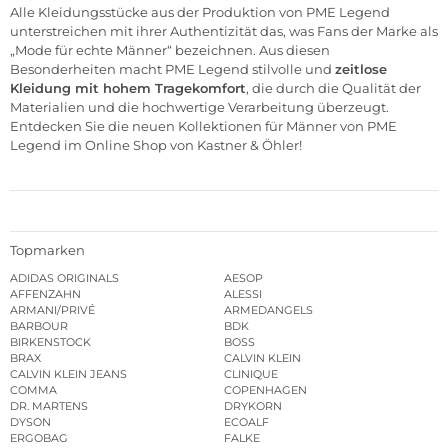
Alle Kleidungsstücke aus der Produktion von PME Legend
unterstreichen mit ihrer Authentizität das, was Fans der Marke als
„Mode für echte Männer“ bezeichnen. Aus diesen
Besonderheiten macht PME Legend stilvolle und
zeitlose
Kleidung mit hohem Tragekomfort
, die durch die Qualität der
Materialien und die hochwertige Verarbeitung überzeugt.
Entdecken Sie die neuen Kollektionen für Männer von PME
Legend im
Online Shop von Kastner & Öhler
!
Topmarken
ADIDAS ORIGINALS
AESOP
AFFENZAHN
ALESSI
ARMANI/PRIVÉ
ARMEDANGELS
BARBOUR
BDK
BIRKENSTOCK
BOSS
BRAX
CALVIN KLEIN
CALVIN KLEIN JEANS
CLINIQUE
COMMA
COPENHAGEN
DR. MARTENS
DRYKORN
DYSON
ECOALF
ERGOBAG
FALKE