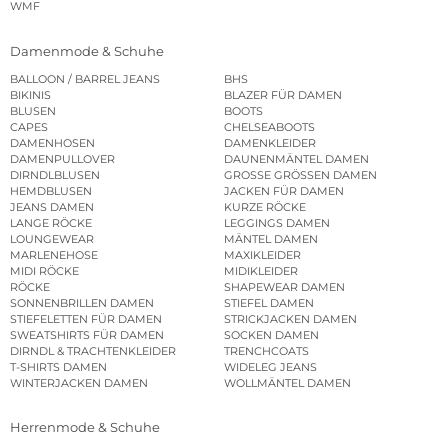
WMF
Damenmode & Schuhe
BALLOON / BARREL JEANS
BHS
BIKINIS
BLAZER FÜR DAMEN
BLUSEN
BOOTS
CAPES
CHELSEABOOTS
DAMENHOSEN
DAMENKLEIDER
DAMENPULLOVER
DAUNENMÄNTEL DAMEN
DIRNDLBLUSEN
GROSSE GRÖSSEN DAMEN
HEMDBLUSEN
JACKEN FÜR DAMEN
JEANS DAMEN
KURZE RÖCKE
LANGE RÖCKE
LEGGINGS DAMEN
LOUNGEWEAR
MÄNTEL DAMEN
MARLENEHOSE
MAXIKLEIDER
MIDI RÖCKE
MIDIKLEIDER
RÖCKE
SHAPEWEAR DAMEN
SONNENBRILLEN DAMEN
STIEFEL DAMEN
STIEFELETTEN FÜR DAMEN
STRICKJACKEN DAMEN
SWEATSHIRTS FÜR DAMEN
SOCKEN DAMEN
DIRNDL & TRACHTENKLEIDER
TRENCHCOATS
T-SHIRTS DAMEN
WIDELEG JEANS
WINTERJACKEN DAMEN
WOLLMÄNTEL DAMEN
Herrenmode & Schuhe