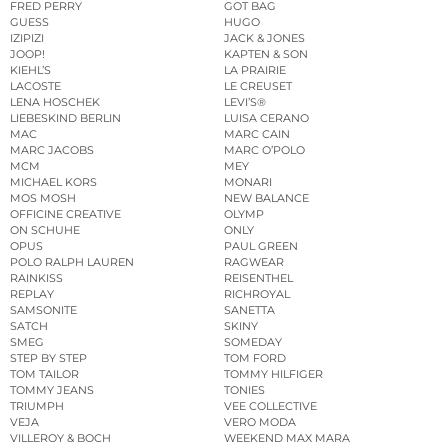
FRED PERRY
GOT BAG
GUESS
HUGO
IZIPIZI
JACK & JONES
JOOP!
KAPTEN & SON
KIEHL’S
LA PRAIRIE
LACOSTE
LE CREUSET
LENA HOSCHEK
LEVI’S®
LIEBESKIND BERLIN
LUISA CERANO
MAC
MARC CAIN
MARC JACOBS
MARC O’POLO
MCM
MEY
MICHAEL KORS
MONARI
MOS MOSH
NEW BALANCE
OFFICINE CREATIVE
OLYMP
ON SCHUHE
ONLY
OPUS
PAUL GREEN
POLO RALPH LAUREN
RAGWEAR
RAINKISS
REISENTHEL
REPLAY
RICHROYAL
SAMSONITE
SANETTA
SATCH
SKINY
SMEG
SOMEDAY
STEP BY STEP
TOM FORD
TOM TAILOR
TOMMY HILFIGER
TOMMY JEANS
TONIES
TRIUMPH
VEE COLLECTIVE
VEJA
VERO MODA
VILLEROY & BOCH
WEEKEND MAX MARA