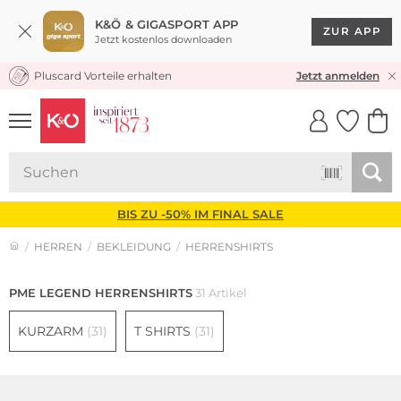
K&Ö & GIGASPORT APP
ZUR APP
Jetzt kostenlos downloaden
Pluscard Vorteile erhalten
KOSTENLOSER VERSAND* & RÜCKVERSAND
Jetzt anmelden
UNSERE APP
CLICK &
CLICK &
COLLECT
RESERVE
BIS ZU -50% IM FINAL SALE
HERREN
BEKLEIDUNG
HERRENSHIRTS
PME LEGEND HERRENSHIRTS
31 Artikel
KURZARM
(31)
T SHIRTS
(31)