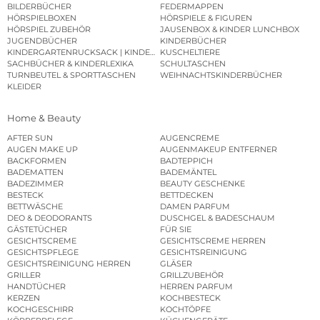
BILDERBÜCHER
FEDERMAPPEN
HÖRSPIELBOXEN
HÖRSPIELE & FIGUREN
HÖRSPIEL ZUBEHÖR
JAUSENBOX & KINDER LUNCHBOX
JUGENDBÜCHER
KINDERBÜCHER
KINDERGARTENRUCKSACK | KINDERGARTENBEUTEL
KUSCHELTIERE
SACHBÜCHER & KINDERLEXIKA
SCHULTASCHEN
TURNBEUTEL & SPORTTASCHEN
WEIHNACHTSKINDERBÜCHER
KLEIDER
Home & Beauty
AFTER SUN
AUGENCREME
AUGEN MAKE UP
AUGENMAKEUP ENTFERNER
BACKFORMEN
BADTEPPICH
BADEMATTEN
BADEMÄNTEL
BADEZIMMER
BEAUTY GESCHENKE
BESTECK
BETTDECKEN
BETTWÄSCHE
DAMEN PARFUM
DEO & DEODORANTS
DUSCHGEL & BADESCHAUM
GÄSTETÜCHER
FÜR SIE
GESICHTSCREME
GESICHTSCREME HERREN
GESICHTSPFLEGE
GESICHTSREINIGUNG
GESICHTSREINIGUNG HERREN
GLÄSER
GRILLER
GRILLZUBEHÖR
HANDTÜCHER
HERREN PARFUM
KERZEN
KOCHBESTECK
KOCHGESCHIRR
KOCHTÖPFE