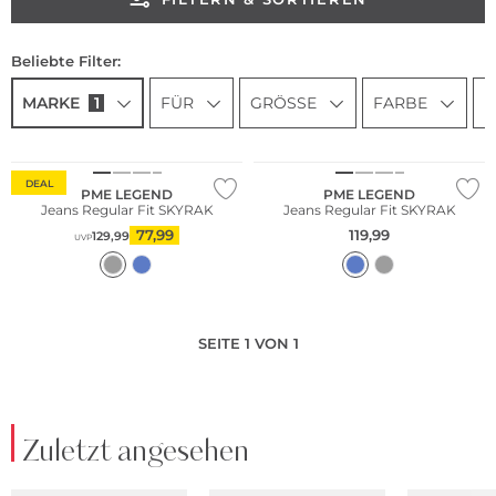
Beliebte Filter:
MARKE
1
FÜR
GRÖSSE
FARBE
P
DEAL
PME LEGEND
PME LEGEND
Jeans Regular Fit SKYRAK
Jeans Regular Fit SKYRAK
77,99
119,99
129,99
UVP
SEITE 1 VON 1
Zuletzt angesehen