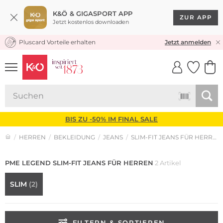
K&Ö & GIGASPORT APP
ZUR APP
Jetzt kostenlos downloaden
Pluscard Vorteile erhalten
KOSTENLOSER VERSAND* & RÜCKVERSAND
Jetzt anmelden
UNSERE APP
CLICK &
CLICK &
COLLECT
RESERVE
BIS ZU -50% IM FINAL SALE
HERREN
BEKLEIDUNG
JEANS
SLIM-FIT JEANS FÜR HERREN
PME LEGEND SLIM-FIT JEANS FÜR HERREN
2 Artikel
SLIM
(2)
FILTERN & SORTIEREN