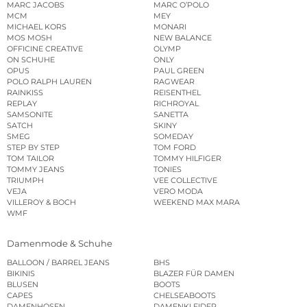
MARC JACOBS
MARC O’POLO
MCM
MEY
MICHAEL KORS
MONARI
MOS MOSH
NEW BALANCE
OFFICINE CREATIVE
OLYMP
ON SCHUHE
ONLY
OPUS
PAUL GREEN
POLO RALPH LAUREN
RAGWEAR
RAINKISS
REISENTHEL
REPLAY
RICHROYAL
SAMSONITE
SANETTA
SATCH
SKINY
SMEG
SOMEDAY
STEP BY STEP
TOM FORD
TOM TAILOR
TOMMY HILFIGER
TOMMY JEANS
TONIES
TRIUMPH
VEE COLLECTIVE
VEJA
VERO MODA
VILLEROY & BOCH
WEEKEND MAX MARA
WMF
Damenmode & Schuhe
BALLOON / BARREL JEANS
BHS
BIKINIS
BLAZER FÜR DAMEN
BLUSEN
BOOTS
CAPES
CHELSEABOOTS
DAMENHOSEN
DAMENKLEIDER