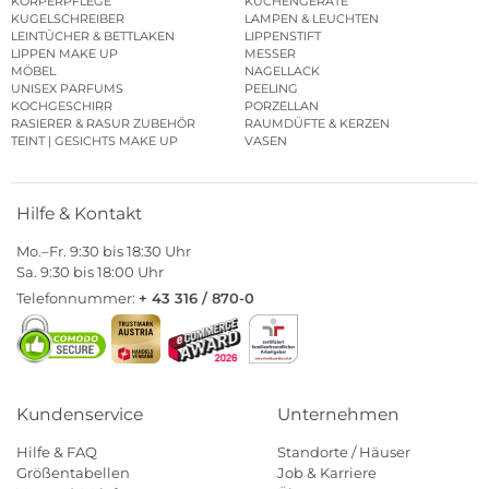
KÖRPERPFLEGE
KÜCHENGERÄTE
KUGELSCHREIBER
LAMPEN & LEUCHTEN
LEINTÜCHER & BETTLAKEN
LIPPENSTIFT
LIPPEN MAKE UP
MESSER
MÖBEL
NAGELLACK
UNISEX PARFUMS
PEELING
KOCHGESCHIRR
PORZELLAN
RASIERER & RASUR ZUBEHÖR
RAUMDÜFTE & KERZEN
TEINT | GESICHTS MAKE UP
VASEN
Hilfe & Kontakt
Mo.–Fr. 9:30 bis 18:30 Uhr
Sa. 9:30 bis 18:00 Uhr
Telefonnummer:
+ 43 316 / 870-0
Kundenservice
Unternehmen
Hilfe & FAQ
Standorte / Häuser
Größentabellen
Job & Karriere