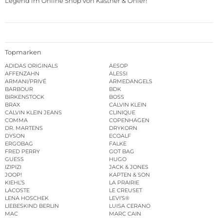
Legend im
Online Shop von Kastner & Öhler
!
Topmarken
ADIDAS ORIGINALS
AESOP
AFFENZAHN
ALESSI
ARMANI/PRIVÉ
ARMEDANGELS
BARBOUR
BDK
BIRKENSTOCK
BOSS
BRAX
CALVIN KLEIN
CALVIN KLEIN JEANS
CLINIQUE
COMMA
COPENHAGEN
DR. MARTENS
DRYKORN
DYSON
ECOALF
ERGOBAG
FALKE
FRED PERRY
GOT BAG
GUESS
HUGO
IZIPIZI
JACK & JONES
JOOP!
KAPTEN & SON
KIEHL’S
LA PRAIRIE
LACOSTE
LE CREUSET
LENA HOSCHEK
LEVI’S®
LIEBESKIND BERLIN
LUISA CERANO
MAC
MARC CAIN