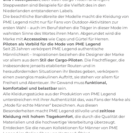
Steppwesten sind Beispiele für die Vielfalt des in den
Niederlanden entstandenen Labels.
Die beachtliche Bandbreite der Modelle macht die Kleidung von
PME Legend nicht nur für Fans von Outdoor-Aktivitäten zur
ersten Wahl – auch im Beruf stehen die Träger in dieser Mode im
wahrsten Sinne des Wortes ihren Mann. Abgerundet wird die
Marke mit
Accessoires
wie Caps und Gürtel für Herren.
Piloten als Vorbild für die Mode von PME Legend
Seit 25 Jahren verkörpert PME Legend authentische
Männlichkeit – Inspirationen beziehen die Designer der Marke
vor allem aus dem
Stil der Cargo-Piloten
. Die Frachtflieger, die
insbesondere jenseits etablierter Routen und in
herausfordernden Situationen ihr Bestes geben, verkörpern
einen zwanglos maskulinen Auftritt, sie stehen vor allem für
Freiheit und Abenteuer. Ihr Gewand muss
funktional,
komfortabel und belastbar
sein.
Alle Kleidungsstücke aus der Produktion von PME Legend
unterstreichen mit ihrer Authentizität das, was Fans der Marke als
„Mode für echte Männer“ bezeichnen. Aus diesen
Besonderheiten macht PME Legend stilvolle und
zeitlose
Kleidung mit hohem Tragekomfort
, die durch die Qualität der
Materialien und die hochwertige Verarbeitung überzeugt.
Entdecken Sie die neuen Kollektionen für Männer von PME