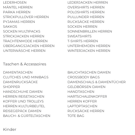
LEDERHOSEN
LEDERJACKEN HERREN
MÄNTEL HERREN
OVERSHIRTS HERREN
PARKA HERREN
POLOSHIRTS HERREN
STRICKPULLOVER HERREN
PULLUNDER HERREN
PYJAMAS HERREN
RUCKSÄCKE HERREN
SAKKOS
SOCKEN HERREN
SOCKEN MULTIPACKS
SONNENBRILLEN HERREN
STRICKJACKEN HERREN
SWEATSHIRTS
TRACHTENMODE HERREN
T-SHIRTS HERREN
ÜBERGANGSJACKEN HERREN
UNTERHEMDEN HERREN
UNTERWÄSCHE HERREN
WINTERJACKEN HERREN
Taschen & Accessoires
DAMENTASCHEN
BAUCHTASCHEN DAMEN
CLUTCHES UND MINIBAGS
CROSSBODY BAGS
DAMENRUCKSÄCKE
DAMENSCHALS & DAMENTÜCHER
SHOPPER
GELDBÖRSEN DAMEN
HANDSCHUHE DAMEN
HANDTASCHEN
HERREN REISETASCHEN
HARTSCHALENKOFFER
KOFFER UND TROLLEYS
HERREN KOFFER
HERREN KULTURBEUTEL
LAPTOPTASCHEN
REISEGEPÄCK DAMEN
RUCKSÄCKE HERREN
BAUCH- & GÜRTELTASCHEN
TOTE BAG
Kinder