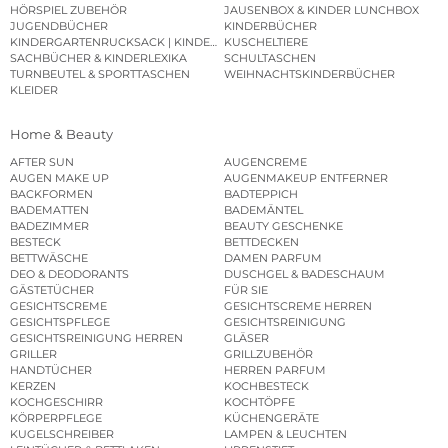
HÖRSPIEL ZUBEHÖR
JAUSENBOX & KINDER LUNCHBOX
JUGENDBÜCHER
KINDERBÜCHER
KINDERGARTENRUCKSACK | KINDERGARTENBEUTEL
KUSCHELTIERE
SACHBÜCHER & KINDERLEXIKA
SCHULTASCHEN
TURNBEUTEL & SPORTTASCHEN
WEIHNACHTSKINDERBÜCHER
KLEIDER
Home & Beauty
AFTER SUN
AUGENCREME
AUGEN MAKE UP
AUGENMAKEUP ENTFERNER
BACKFORMEN
BADTEPPICH
BADEMATTEN
BADEMÄNTEL
BADEZIMMER
BEAUTY GESCHENKE
BESTECK
BETTDECKEN
BETTWÄSCHE
DAMEN PARFUM
DEO & DEODORANTS
DUSCHGEL & BADESCHAUM
GÄSTETÜCHER
FÜR SIE
GESICHTSCREME
GESICHTSCREME HERREN
GESICHTSPFLEGE
GESICHTSREINIGUNG
GESICHTSREINIGUNG HERREN
GLÄSER
GRILLER
GRILLZUBEHÖR
HANDTÜCHER
HERREN PARFUM
KERZEN
KOCHBESTECK
KOCHGESCHIRR
KOCHTÖPFE
KÖRPERPFLEGE
KÜCHENGERÄTE
KUGELSCHREIBER
LAMPEN & LEUCHTEN