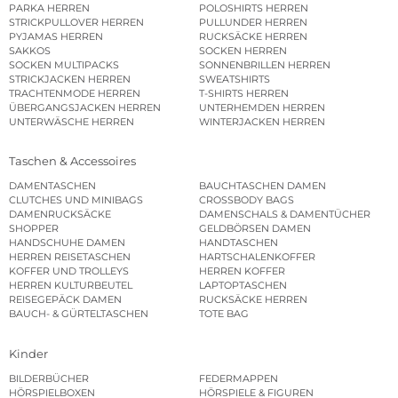
PARKA HERREN
POLOSHIRTS HERREN
STRICKPULLOVER HERREN
PULLUNDER HERREN
PYJAMAS HERREN
RUCKSÄCKE HERREN
SAKKOS
SOCKEN HERREN
SOCKEN MULTIPACKS
SONNENBRILLEN HERREN
STRICKJACKEN HERREN
SWEATSHIRTS
TRACHTENMODE HERREN
T-SHIRTS HERREN
ÜBERGANGSJACKEN HERREN
UNTERHEMDEN HERREN
UNTERWÄSCHE HERREN
WINTERJACKEN HERREN
Taschen & Accessoires
DAMENTASCHEN
BAUCHTASCHEN DAMEN
CLUTCHES UND MINIBAGS
CROSSBODY BAGS
DAMENRUCKSÄCKE
DAMENSCHALS & DAMENTÜCHER
SHOPPER
GELDBÖRSEN DAMEN
HANDSCHUHE DAMEN
HANDTASCHEN
HERREN REISETASCHEN
HARTSCHALENKOFFER
KOFFER UND TROLLEYS
HERREN KOFFER
HERREN KULTURBEUTEL
LAPTOPTASCHEN
REISEGEPÄCK DAMEN
RUCKSÄCKE HERREN
BAUCH- & GÜRTELTASCHEN
TOTE BAG
Kinder
BILDERBÜCHER
FEDERMAPPEN
HÖRSPIELBOXEN
HÖRSPIELE & FIGUREN