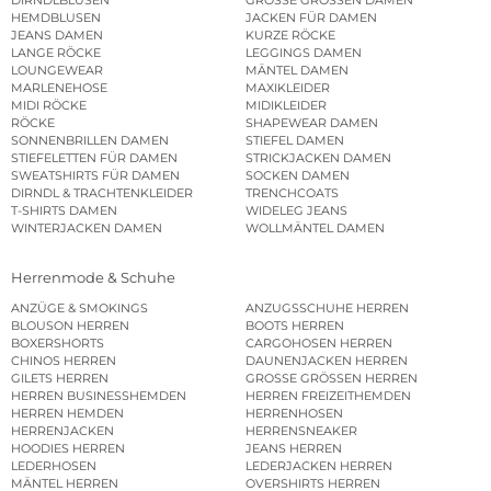
DIRNDLBLUSEN
GROSSE GRÖSSEN DAMEN
HEMDBLUSEN
JACKEN FÜR DAMEN
JEANS DAMEN
KURZE RÖCKE
LANGE RÖCKE
LEGGINGS DAMEN
LOUNGEWEAR
MÄNTEL DAMEN
MARLENEHOSE
MAXIKLEIDER
MIDI RÖCKE
MIDIKLEIDER
RÖCKE
SHAPEWEAR DAMEN
SONNENBRILLEN DAMEN
STIEFEL DAMEN
STIEFELETTEN FÜR DAMEN
STRICKJACKEN DAMEN
SWEATSHIRTS FÜR DAMEN
SOCKEN DAMEN
DIRNDL & TRACHTENKLEIDER
TRENCHCOATS
T-SHIRTS DAMEN
WIDELEG JEANS
WINTERJACKEN DAMEN
WOLLMÄNTEL DAMEN
Herrenmode & Schuhe
ANZÜGE & SMOKINGS
ANZUGSSCHUHE HERREN
BLOUSON HERREN
BOOTS HERREN
BOXERSHORTS
CARGOHOSEN HERREN
CHINOS HERREN
DAUNENJACKEN HERREN
GILETS HERREN
GROSSE GRÖSSEN HERREN
HERREN BUSINESSHEMDEN
HERREN FREIZEITHEMDEN
HERREN HEMDEN
HERRENHOSEN
HERRENJACKEN
HERRENSNEAKER
HOODIES HERREN
JEANS HERREN
LEDERHOSEN
LEDERJACKEN HERREN
MÄNTEL HERREN
OVERSHIRTS HERREN