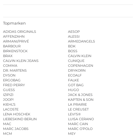
Topmarken
ADIDAS ORIGINALS
AESOP
AFFENZAHN
ALESSI
ARMANI/PRIVÉ
ARMEDANGELS
BARBOUR
BDK
BIRKENSTOCK
BOSS
BRAX
CALVIN KLEIN
CALVIN KLEIN JEANS
CLINIQUE
COMMA
COPENHAGEN
DR. MARTENS
DRYKORN
DYSON
ECOALF
ERGOBAG
FALKE
FRED PERRY
GOT BAG
GUESS
HUGO
IZIPIZI
JACK & JONES
JOOP!
KAPTEN & SON
KIEHL’S
LA PRAIRIE
LACOSTE
LE CREUSET
LENA HOSCHEK
LEVI’S®
LIEBESKIND BERLIN
LUISA CERANO
MAC
MARC CAIN
MARC JACOBS
MARC O’POLO
MCM
MEY