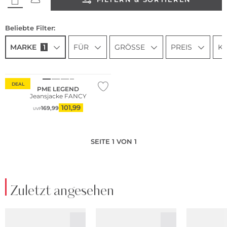
Beliebte Filter:
MARKE
1
FÜR
GRÖSSE
PREIS
K
DEAL
PME LEGEND
Jeansjacke FANCY
101,99
169,99
UVP
SEITE 1 VON 1
Zuletzt angesehen