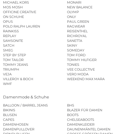
MICHAEL KORS
MONARI
MOS MOSH
NEW BALANCE
OFFICINE CREATIVE
OLYMP
ON SCHUHE
ONLY
OPUS
PAUL GREEN
POLO RALPH LAUREN
RAGWEAR
RAINKISS
REISENTHEL
REPLAY
RICHROYAL
SAMSONITE
SANETTA
SATCH
SKINY
SMEG
SOMEDAY
STEP BY STEP
TOM FORD
TOM TAILOR
TOMMY HILFIGER
TOMMY JEANS
TONIES
TRIUMPH
VEE COLLECTIVE
VEJA
VERO MODA
VILLEROY & BOCH
WEEKEND MAX MARA
WMF
Damenmode & Schuhe
BALLOON / BARREL JEANS
BHS
BIKINIS
BLAZER FÜR DAMEN
BLUSEN
BOOTS
CAPES
CHELSEABOOTS
DAMENHOSEN
DAMENKLEIDER
DAMENPULLOVER
DAUNENMÄNTEL DAMEN