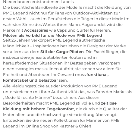
Niederlanden entstandenen Labels.
Die beachtliche Bandbreite der Modelle macht die Kleidung von
PME Legend nicht nur für Fans von Outdoor-Aktivitäten zur
ersten Wahl – auch im Beruf stehen die Träger in dieser Mode im
wahrsten Sinne des Wortes ihren Mann. Abgerundet wird die
Marke mit
Accessoires
wie Caps und Gürtel für Herren.
Piloten als Vorbild für die Mode von PME Legend
Seit 25 Jahren verkörpert PME Legend authentische
Männlichkeit – Inspirationen beziehen die Designer der Marke
vor allem aus dem
Stil der Cargo-Piloten
. Die Frachtflieger, die
insbesondere jenseits etablierter Routen und in
herausfordernden Situationen ihr Bestes geben, verkörpern
einen zwanglos maskulinen Auftritt, sie stehen vor allem für
Freiheit und Abenteuer. Ihr Gewand muss
funktional,
komfortabel und belastbar
sein.
Alle Kleidungsstücke aus der Produktion von PME Legend
unterstreichen mit ihrer Authentizität das, was Fans der Marke als
„Mode für echte Männer“ bezeichnen. Aus diesen
Besonderheiten macht PME Legend stilvolle und
zeitlose
Kleidung mit hohem Tragekomfort
, die durch die Qualität der
Materialien und die hochwertige Verarbeitung überzeugt.
Entdecken Sie die neuen Kollektionen für Männer von PME
Legend im
Online Shop von Kastner & Öhler
!