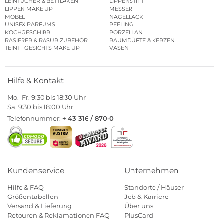
LEINTÜCHER & BETTLAKEN
LIPPENSTIFT
LIPPEN MAKE UP
MESSER
MÖBEL
NAGELLACK
UNISEX PARFUMS
PEELING
KOCHGESCHIRR
PORZELLAN
RASIERER & RASUR ZUBEHÖR
RAUMDÜFTE & KERZEN
TEINT | GESICHTS MAKE UP
VASEN
Hilfe & Kontakt
Mo.–Fr. 9:30 bis 18:30 Uhr
Sa. 9:30 bis 18:00 Uhr
Telefonnummer:
+ 43 316 / 870-0
Kundenservice
Unternehmen
Hilfe & FAQ
Standorte / Häuser
Größentabellen
Job & Karriere
Versand & Lieferung
Über uns
Retouren & Reklamationen FAQ
PlusCard