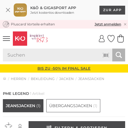
K&Ö & GIGASPORT APP
ZUR APP
Jetzt kostenlos downloaden
Pluscard Vorteile erhalten
KOSTENLOSER VERSAND* & RÜCKVERSAND
Jetzt anmelden
UNSERE APP
CLICK &
CLICK &
COLLECT
RESERVE
BIS ZU -50% IM FINAL SALE
HERREN
BEKLEIDUNG
JACKEN
JEANSJACKEN
PME LEGEND
1 Artikel
JEANSJACKEN
(1)
ÜBERGANGSJACKEN
(1)
FILTERN & SORTIEREN