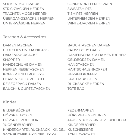
SOCKEN MULTIPACKS
SONNENBRILLEN HERREN
STRICKJACKEN HERREN
SWEATSHIRTS
TRACHTENMODE HERREN
T-SHIRTS HERREN
ÜBERGANGSJACKEN HERREN
UNTERHEMDEN HERREN
UNTERWÄSCHE HERREN
WINTERJACKEN HERREN
Taschen & Accessoires
DAMENTASCHEN
BAUCHTASCHEN DAMEN
CLUTCHES UND MINIBAGS
CROSSBODY BAGS
DAMENRUCKSÄCKE
DAMENSCHALS & DAMENTÜCHER
SHOPPER
GELDBÖRSEN DAMEN
HANDSCHUHE DAMEN
HANDTASCHEN
HERREN REISETASCHEN
HARTSCHALENKOFFER
KOFFER UND TROLLEYS
HERREN KOFFER
HERREN KULTURBEUTEL
LAPTOPTASCHEN
REISEGEPÄCK DAMEN
RUCKSÄCKE HERREN
BAUCH- & GÜRTELTASCHEN
TOTE BAG
Kinder
BILDERBÜCHER
FEDERMAPPEN
HÖRSPIELBOXEN
HÖRSPIELE & FIGUREN
HÖRSPIEL ZUBEHÖR
JAUSENBOX & KINDER LUNCHBOX
JUGENDBÜCHER
KINDERBÜCHER
KINDERGARTENRUCKSACK | KINDERGARTENBEUTEL
KUSCHELTIERE
SACHBÜCHER & KINDERLEXIKA
SCHULTASCHEN