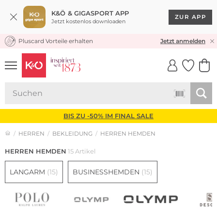
K&Ö & GIGASPORT APP
ZUR APP
Jetzt kostenlos downloaden
Pluscard Vorteile erhalten
KOSTENLOSER VERSAND* & RÜCKVERSAND
Jetzt anmelden
UNSERE APP
CLICK &
CLICK &
COLLECT
RESERVE
BIS ZU -50% IM FINAL SALE
HERREN
BEKLEIDUNG
HERREN HEMDEN
HERREN HEMDEN
15 Artikel
LANGARM
(15)
BUSINESSHEMDEN
(15)