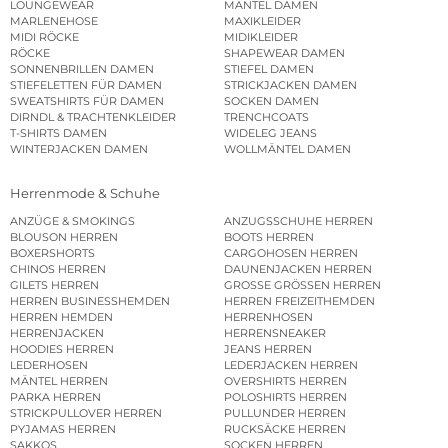
LOUNGEWEAR
MÄNTEL DAMEN
MARLENEHOSE
MAXIKLEIDER
MIDI RÖCKE
MIDIKLEIDER
RÖCKE
SHAPEWEAR DAMEN
SONNENBRILLEN DAMEN
STIEFEL DAMEN
STIEFELETTEN FÜR DAMEN
STRICKJACKEN DAMEN
SWEATSHIRTS FÜR DAMEN
SOCKEN DAMEN
DIRNDL & TRACHTENKLEIDER
TRENCHCOATS
T-SHIRTS DAMEN
WIDELEG JEANS
WINTERJACKEN DAMEN
WOLLMÄNTEL DAMEN
Herrenmode & Schuhe
ANZÜGE & SMOKINGS
ANZUGSSCHUHE HERREN
BLOUSON HERREN
BOOTS HERREN
BOXERSHORTS
CARGOHOSEN HERREN
CHINOS HERREN
DAUNENJACKEN HERREN
GILETS HERREN
GROSSE GRÖSSEN HERREN
HERREN BUSINESSHEMDEN
HERREN FREIZEITHEMDEN
HERREN HEMDEN
HERRENHOSEN
HERRENJACKEN
HERRENSNEAKER
HOODIES HERREN
JEANS HERREN
LEDERHOSEN
LEDERJACKEN HERREN
MÄNTEL HERREN
OVERSHIRTS HERREN
PARKA HERREN
POLOSHIRTS HERREN
STRICKPULLOVER HERREN
PULLUNDER HERREN
PYJAMAS HERREN
RUCKSÄCKE HERREN
SAKKOS
SOCKEN HERREN