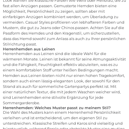
Look wählen Sie klassische Farben wie Weiß oder Hellblau, die zu
fast allen Anzügen passen. Gemusterte Hemden bieten eine
Möglichkeit, Persönlichkeit zu zeigen, sollten aber mit
einfarbigen Anzügen kombiniert werden, um Überladung zu
vermeiden. Casual Styles profitieren von lebhafteren Farben und
Mustern, die gut zu Jeans oder Chinos passen. Achten Sie auf die
Passform des Hemdes und den Kragenstil, um sicherzustellen,
dass das Hemd sowohl zum Anlass als auch zu Ihrer persönlichen
Stilrichtung passt.
Herrenhemden aus Leinen
Herrenhemden aus Leinen sind die ideale Wahl für die
wärmeren Monate. Leinen ist bekannt für seine Atmungsaktivität
und die Fähigkeit, Feuchtigkeit effektiv abzuleiten, was es zu
einem komfortablen Stoff unter heißen Bedingungen macht.
Hemden aus Leinen bieten nicht nur einen hohen Tragekomfort,
sondern auch einen lässig-eleganten Look, der sowohl für den
Strand als auch für sommerliche Gartenpartys perfekt ist. Mit
einer natürlichen Textur, die mit jedem Waschen weicher wird,
sind Leinenhemden eine stilvolle Ergänzung für jede
Sommergarderobe.
Herrenhemden: Welches Muster passt zu meinem Stil?
Die Wahl des Musters kann einem Herrenhemd Persönlichkeit
verleihen und ist entscheidend, um den eigenen Stil zu
unterstreichen. Klassische Streifen und Karos sind vielseitig und
bürotauglich, während florale oder abstrakte Muster eine mutige