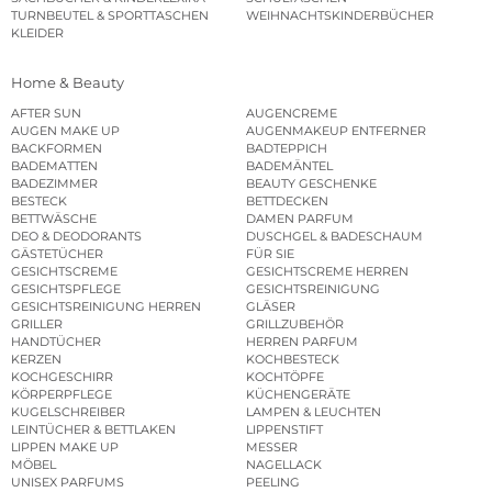
TURNBEUTEL & SPORTTASCHEN
WEIHNACHTSKINDERBÜCHER
KLEIDER
Home & Beauty
AFTER SUN
AUGENCREME
AUGEN MAKE UP
AUGENMAKEUP ENTFERNER
BACKFORMEN
BADTEPPICH
BADEMATTEN
BADEMÄNTEL
BADEZIMMER
BEAUTY GESCHENKE
BESTECK
BETTDECKEN
BETTWÄSCHE
DAMEN PARFUM
DEO & DEODORANTS
DUSCHGEL & BADESCHAUM
GÄSTETÜCHER
FÜR SIE
GESICHTSCREME
GESICHTSCREME HERREN
GESICHTSPFLEGE
GESICHTSREINIGUNG
GESICHTSREINIGUNG HERREN
GLÄSER
GRILLER
GRILLZUBEHÖR
HANDTÜCHER
HERREN PARFUM
KERZEN
KOCHBESTECK
KOCHGESCHIRR
KOCHTÖPFE
KÖRPERPFLEGE
KÜCHENGERÄTE
KUGELSCHREIBER
LAMPEN & LEUCHTEN
LEINTÜCHER & BETTLAKEN
LIPPENSTIFT
LIPPEN MAKE UP
MESSER
MÖBEL
NAGELLACK
UNISEX PARFUMS
PEELING