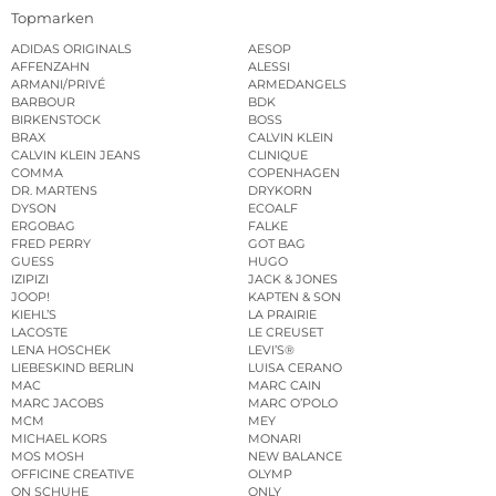
Topmarken
ADIDAS ORIGINALS
AESOP
AFFENZAHN
ALESSI
ARMANI/PRIVÉ
ARMEDANGELS
BARBOUR
BDK
BIRKENSTOCK
BOSS
BRAX
CALVIN KLEIN
CALVIN KLEIN JEANS
CLINIQUE
COMMA
COPENHAGEN
DR. MARTENS
DRYKORN
DYSON
ECOALF
ERGOBAG
FALKE
FRED PERRY
GOT BAG
GUESS
HUGO
IZIPIZI
JACK & JONES
JOOP!
KAPTEN & SON
KIEHL’S
LA PRAIRIE
LACOSTE
LE CREUSET
LENA HOSCHEK
LEVI’S®
LIEBESKIND BERLIN
LUISA CERANO
MAC
MARC CAIN
MARC JACOBS
MARC O’POLO
MCM
MEY
MICHAEL KORS
MONARI
MOS MOSH
NEW BALANCE
OFFICINE CREATIVE
OLYMP
ON SCHUHE
ONLY