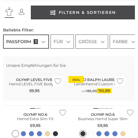
FILTERN & SORTIEREN
Beliebte Filter:
PASSFORM
1
FÜR
GRÖSSE
FARBE
Nachhaltig
Große Größen
Na
Unsere Empfehlungen für Sie
Bestseller
Gr
OLYMP LEVEL FIVE
POLO RALPH LAUREN
DEAL
Hemd LEVEL FIVE Body Fit
Leinenhemd Custom Fit
59,95
110,99
185,00
UVP
Große Größen
Große Größen
Nachhaltig
Nachhaltig
OLYMP NO.6
OLYMP NO.6
Hemd Extra Slim Fit
Business Hemd Super Slim
59,95
59,95
Große Größen
Große Größen