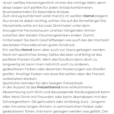
ist ein weißes Hemd eigentlich immer die richtige Wahl, denn
diese lassen sich perfekt für jeden Anlass kombinieren.
Businesshemden
für besondere Anlässe
Zum Anzug kombiniert wirkt man(n) im weißen
Hemd
elegant.
Nur eines ist dabei wichtig, achten Sie auf die Ärmellänge! Die
Manschette sollte ein bis zwei Zentimeter unter dem
Anzugärmel hervorschauen und bei hängenden Armen
zwischen den beiden Daumengelenken enden. Damit
hinterlassen Sie beim Geschäftsessen wie auch bei der Hochzeit
des besten Freundes einen guten Eindruck.
Ein weißes
Hemd
kann aber auch zur Jeans getragen werden.
Noch ein sportliches Jersey-Sakko darüber und fertig ist das
perfekte Freizeit-Outfit. Wem das fürs Büro dann doch zu
langweilig ist, kann man natürlich auch zu anderen,
gedeckteren Farben oder dezenten Musterungen wie Streifen
greifen. Knallige Farben wie etwa Rot sollten aber der Freizeit
vorbehalten bleiben.
Sportliche Hemden für den lässigen Freizeitlook
In der Auszeit ist das
Freizeithemd
eine willkommene
Abwechslung zum Shirt und das passende Kleidungsstück beim
After Work Drink mit Freunden oder beim Abendessen mit den
Schwiegereltern. Ob gemustert oder einfarbig,
kurz-,
langarm
oder mit
extra langen Ärmeln
, in sommerlichen Farben oder
gedeckteren Tönen, hier kann getragen werden was gefällt. Der