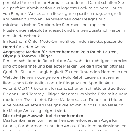
perfekte Partner für Ihr
Hemd
ist eine Jeans. Damit schaffen Sie
die perfekte Kombination aus legerem Look mit einem Hauch
von Eleganz. Wer es dann lieber ganz sportlich mag, der greift
am besten zu coolen Jeanshemden oder Designs mit
minimalistischen Drucken. Im Sommer sind tropische
Musterungen absolut angesagt und bringen zusätzlich Farbe in
den Kleiderschrank.
Im
Kastner & Öhler Mode Online Shop
finden Sie das passende
Hemd
für jeden Anlass.
Angesagte Marken für Herrenhemden: Polo Ralph Lauren,
Olymp & Tommy Hilfiger
Eine entscheidende Rolle bei der Auswahl des richtigen Hemdes,
sind oft bekannte und beliebte Marken. Sie garantieren oftmals
Qualität, Stil und Langlebigkeit. Zu den führenden Namen in der
Welt der Herrenmode gehören
Polo Ralph Lauren
, mit seiner
ikonischen Polo-Kollektion, die Eleganz und Sportlichkeit
vereint,
OLYMP
, bekannt für seine scharfen Schnitte und zeitlose
Eleganz, und
Tommy Hilfiger
, das amerikanische Erbe mit einem
modernen Twist bietet. Diese Marken setzen Trends und bieten
eine breite Palette an Designs, die sowohl für das Büro als auch
für lässige Anlässe geeignet sind.
Die richtige Auswahl bei Herrenhemden
Das Kombinieren von Herrenhemden erfordert ein Auge für
Details, Farbharmonie und den Anlass. Für einen professionellen