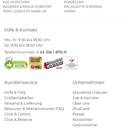
KOCHGESCHIRR
PORZELLAN
RASIERER & RASUR ZUBEHÖR
RAUMDÜFTE & KERZEN
TEINT | GESICHTS MAKE UP
VASEN
Hilfe & Kontakt
Mo.–Fr. 9:30 bis 18:30 Uhr
Sa. 9:30 bis 18:00 Uhr
Telefonnummer:
+ 43 316 / 870-0
Kundenservice
Unternehmen
Hilfe & FAQ
Standorte / Häuser
Größentabellen
Job & Karriere
Versand & Lieferung
Über uns
Retouren & Reklamationen FAQ
PlusCard
Click & Collect
Presse
Click & Reserve
Newsletter
Gastronomie