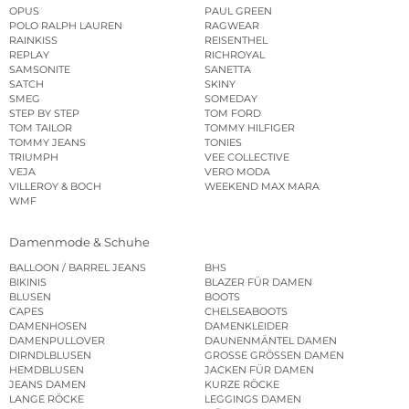
OPUS
PAUL GREEN
POLO RALPH LAUREN
RAGWEAR
RAINKISS
REISENTHEL
REPLAY
RICHROYAL
SAMSONITE
SANETTA
SATCH
SKINY
SMEG
SOMEDAY
STEP BY STEP
TOM FORD
TOM TAILOR
TOMMY HILFIGER
TOMMY JEANS
TONIES
TRIUMPH
VEE COLLECTIVE
VEJA
VERO MODA
VILLEROY & BOCH
WEEKEND MAX MARA
WMF
Damenmode & Schuhe
BALLOON / BARREL JEANS
BHS
BIKINIS
BLAZER FÜR DAMEN
BLUSEN
BOOTS
CAPES
CHELSEABOOTS
DAMENHOSEN
DAMENKLEIDER
DAMENPULLOVER
DAUNENMÄNTEL DAMEN
DIRNDLBLUSEN
GROSSE GRÖSSEN DAMEN
HEMDBLUSEN
JACKEN FÜR DAMEN
JEANS DAMEN
KURZE RÖCKE
LANGE RÖCKE
LEGGINGS DAMEN