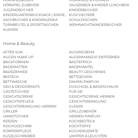
HÖRSPIELBOXEN
HÖRSPIELE & FIGUREN
HÖRSPIEL ZUBEHÖR
JAUSENBOX & KINDER LUNCHBOX
JUGENDBÜCHER
KINDERBÜCHER
KINDERGARTENRUCKSACK | KINDERGARTENBEUTEL
KUSCHELTIERE
SACHBÜCHER & KINDERLEXIKA
SCHULTASCHEN
TURNBEUTEL & SPORTTASCHEN
WEIHNACHTSKINDERBÜCHER
KLEIDER
Home & Beauty
AFTER SUN
AUGENCREME
AUGEN MAKE UP
AUGENMAKEUP ENTFERNER
BACKFORMEN
BADTEPPICH
BADEMATTEN
BADEMÄNTEL
BADEZIMMER
BEAUTY GESCHENKE
BESTECK
BETTDECKEN
BETTWÄSCHE
DAMEN PARFUM
DEO & DEODORANTS
DUSCHGEL & BADESCHAUM
GÄSTETÜCHER
FÜR SIE
GESICHTSCREME
GESICHTSCREME HERREN
GESICHTSPFLEGE
GESICHTSREINIGUNG
GESICHTSREINIGUNG HERREN
GLÄSER
GRILLER
GRILLZUBEHÖR
HANDTÜCHER
HERREN PARFUM
KERZEN
KOCHBESTECK
KOCHGESCHIRR
KOCHTÖPFE
KÖRPERPFLEGE
KÜCHENGERÄTE
KUGELSCHREIBER
LAMPEN & LEUCHTEN