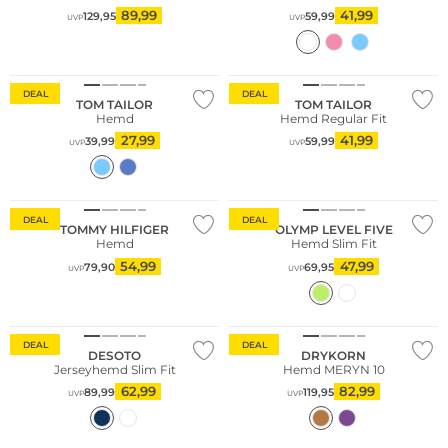
89,99
41,99
129,95
59,99
UVP
UVP
DEAL
DEAL
TOM TAILOR
TOM TAILOR
Hemd
Hemd Regular Fit
27,99
41,99
39,99
59,99
UVP
UVP
Nachhaltig
DEAL
DEAL
TOMMY HILFIGER
OLYMP LEVEL FIVE
Hemd
Hemd Slim Fit
54,99
47,99
79,90
69,95
UVP
UVP
DEAL
DEAL
DESOTO
DRYKORN
Jerseyhemd Slim Fit
Hemd MERYN 10
62,99
82,99
89,99
119,95
UVP
UVP