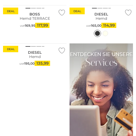
DEAL
DEAL
BOSS
DIESEL
Hemd TERRACE
Hemd
117,99
114,99
169,95
165,00
UVP
UVP
DEAL
DIESEL
Hemd
135,99
195,00
UVP