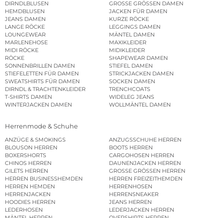
DIRNDLBLUSEN
GROSSE GRÖSSEN DAMEN
HEMDBLUSEN
JACKEN FÜR DAMEN
JEANS DAMEN
KURZE RÖCKE
LANGE RÖCKE
LEGGINGS DAMEN
LOUNGEWEAR
MÄNTEL DAMEN
MARLENEHOSE
MAXIKLEIDER
MIDI RÖCKE
MIDIKLEIDER
RÖCKE
SHAPEWEAR DAMEN
SONNENBRILLEN DAMEN
STIEFEL DAMEN
STIEFELETTEN FÜR DAMEN
STRICKJACKEN DAMEN
SWEATSHIRTS FÜR DAMEN
SOCKEN DAMEN
DIRNDL & TRACHTENKLEIDER
TRENCHCOATS
T-SHIRTS DAMEN
WIDELEG JEANS
WINTERJACKEN DAMEN
WOLLMÄNTEL DAMEN
Herrenmode & Schuhe
ANZÜGE & SMOKINGS
ANZUGSSCHUHE HERREN
BLOUSON HERREN
BOOTS HERREN
BOXERSHORTS
CARGOHOSEN HERREN
CHINOS HERREN
DAUNENJACKEN HERREN
GILETS HERREN
GROSSE GRÖSSEN HERREN
HERREN BUSINESSHEMDEN
HERREN FREIZEITHEMDEN
HERREN HEMDEN
HERRENHOSEN
HERRENJACKEN
HERRENSNEAKER
HOODIES HERREN
JEANS HERREN
LEDERHOSEN
LEDERJACKEN HERREN
MÄNTEL HERREN
OVERSHIRTS HERREN