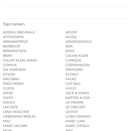
Topmarken
ADIDAS ORIGINALS
AESOP
AFFENZAHN
ALESSI
ARMANI/PRIVÉ
ARMEDANGELS
BARBOUR
BDK
BIRKENSTOCK
BOSS
BRAX
CALVIN KLEIN
CALVIN KLEIN JEANS
CLINIQUE
COMMA
COPENHAGEN
DR. MARTENS
DRYKORN
DYSON
ECOALF
ERGOBAG
FALKE
FRED PERRY
GOT BAG
GUESS
HUGO
IZIPIZI
JACK & JONES
JOOP!
KAPTEN & SON
KIEHL’S
LA PRAIRIE
LACOSTE
LE CREUSET
LENA HOSCHEK
LEVI’S®
LIEBESKIND BERLIN
LUISA CERANO
MAC
MARC CAIN
MARC JACOBS
MARC O’POLO
MCM
MEY