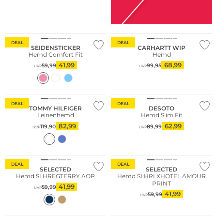
DEAL
DEAL
SEIDENSTICKER
CARHARTT WIP
Hemd Comfort Fit
Hemd
41,99
68,99
59,99
99,95
UVP
UVP
Nachhaltig
DEAL
DEAL
TOMMY HILFIGER
DESOTO
Leinenhemd
Hemd Slim Fit
82,99
62,99
119,90
89,99
UVP
UVP
Nachhaltig
Nachhaltig
DEAL
DEAL
SELECTED
SELECTED
Hemd SLHREGTERRY AOP
Hemd SLHRLXHOTEL AMOUR
PRINT
41,99
59,99
UVP
41,99
59,99
UVP
Nachhaltig