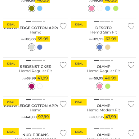
69,99
69,99
UVP
UVP
Nachhaltig
DEAL
DEAL
KNOWLEDGE COTTON APPAREL
DESOTO
Hemd
Hemd Slim Fit
55,99
62,99
80,00
89,99
UVP
UVP
Nachhaltig
DEAL
DEAL
SEIDENSTICKER
OLYMP
Hemd Regular Fit
Hemd Regular Fit
41,99
40,99
59,99
59,95
UVP
UVP
Nachhaltig
Nachhaltig
DEAL
DEAL
KNOWLEDGE COTTON APPAREL
OLYMP
Hemd
Hemd Modern Fit
97,99
47,99
140,00
69,95
UVP
UVP
Nachhaltig
DEAL
DEAL
NUDIE JEANS
OLYMP