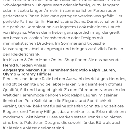
Schwiegereltern. Ob gemustert oder einfarbig,
kurz-,
langarm
oder mit
extra langen Ärmeln
, in sommerlichen Farben oder
gedeckteren Tönen, hier kann getragen werden was gefällt. Der
perfekte Partner für Ihr
Hemd
ist eine Jeans. Damit schaffen Sie
die perfekte Kombination aus legerem Look mit einem Hauch
von Eleganz. Wer es dann lieber ganz sportlich mag, der greift
am besten zu coolen Jeanshemden oder Designs mit
minimalistischen Drucken. Im Sommer sind tropische
Musterungen absolut angesagt und bringen zusätzlich Farbe in
den Kleiderschrank.
Im
Kastner & Öhler Mode Online Shop
finden Sie das passende
Hemd
für jeden Anlass.
Angesagte Marken für Herrenhemden: Polo Ralph Lauren,
Olymp & Tommy Hilfiger
Eine entscheidende Rolle bei der Auswahl des richtigen Hemdes,
sind oft bekannte und beliebte Marken. Sie garantieren oftmals
Qualität, Stil und Langlebigkeit. Zu den führenden Namen in der
Welt der Herrenmode gehören
Polo Ralph Lauren
, mit seiner
ikonischen Polo-Kollektion, die Eleganz und Sportlichkeit
vereint,
OLYMP
, bekannt für seine scharfen Schnitte und zeitlose
Eleganz, und
Tommy Hilfiger
, das amerikanische Erbe mit einem
modernen Twist bietet. Diese Marken setzen Trends und bieten
eine breite Palette an Designs, die sowohl für das Büro als auch
für lässige Anlässe geeignet sind.