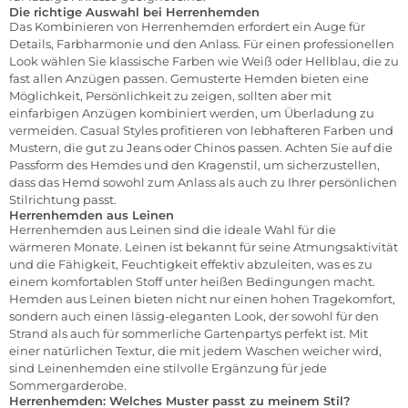
Die richtige Auswahl bei Herrenhemden
Das Kombinieren von Herrenhemden erfordert ein Auge für
Details, Farbharmonie und den Anlass. Für einen professionellen
Look wählen Sie klassische Farben wie Weiß oder Hellblau, die zu
fast allen Anzügen passen. Gemusterte Hemden bieten eine
Möglichkeit, Persönlichkeit zu zeigen, sollten aber mit
einfarbigen Anzügen kombiniert werden, um Überladung zu
vermeiden. Casual Styles profitieren von lebhafteren Farben und
Mustern, die gut zu Jeans oder Chinos passen. Achten Sie auf die
Passform des Hemdes und den Kragenstil, um sicherzustellen,
dass das Hemd sowohl zum Anlass als auch zu Ihrer persönlichen
Stilrichtung passt.
Herrenhemden aus Leinen
Herrenhemden aus Leinen sind die ideale Wahl für die
wärmeren Monate. Leinen ist bekannt für seine Atmungsaktivität
und die Fähigkeit, Feuchtigkeit effektiv abzuleiten, was es zu
einem komfortablen Stoff unter heißen Bedingungen macht.
Hemden aus Leinen bieten nicht nur einen hohen Tragekomfort,
sondern auch einen lässig-eleganten Look, der sowohl für den
Strand als auch für sommerliche Gartenpartys perfekt ist. Mit
einer natürlichen Textur, die mit jedem Waschen weicher wird,
sind Leinenhemden eine stilvolle Ergänzung für jede
Sommergarderobe.
Herrenhemden: Welches Muster passt zu meinem Stil?