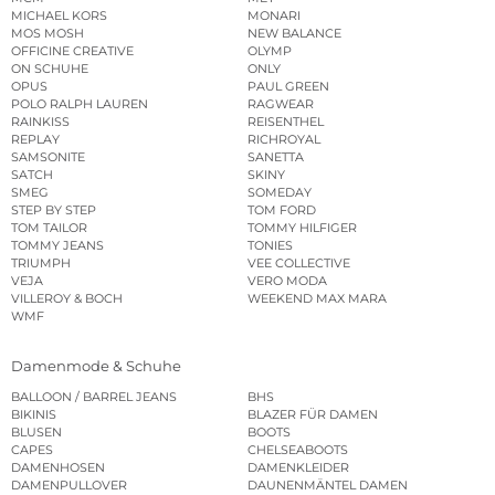
MICHAEL KORS
MONARI
MOS MOSH
NEW BALANCE
OFFICINE CREATIVE
OLYMP
ON SCHUHE
ONLY
OPUS
PAUL GREEN
POLO RALPH LAUREN
RAGWEAR
RAINKISS
REISENTHEL
REPLAY
RICHROYAL
SAMSONITE
SANETTA
SATCH
SKINY
SMEG
SOMEDAY
STEP BY STEP
TOM FORD
TOM TAILOR
TOMMY HILFIGER
TOMMY JEANS
TONIES
TRIUMPH
VEE COLLECTIVE
VEJA
VERO MODA
VILLEROY & BOCH
WEEKEND MAX MARA
WMF
Damenmode & Schuhe
BALLOON / BARREL JEANS
BHS
BIKINIS
BLAZER FÜR DAMEN
BLUSEN
BOOTS
CAPES
CHELSEABOOTS
DAMENHOSEN
DAMENKLEIDER
DAMENPULLOVER
DAUNENMÄNTEL DAMEN