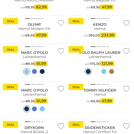
Hemd ARVID HAWAII
Hemd Regular Fit
82,99
47,99
119,95
69,95
UVP
UVP
DEAL
DEAL
OLYMP
KENZO
Hemd Modern Fit
Hemd
47,99
233,99
69,95
390,00
UVP
UVP
Nachhaltig
Nachhaltig
DEAL
DEAL
MARC O'POLO
POLO RALPH LAUREN
Leinenhemd
Leinenhemd
61,99
121,99
89,95
175,00
UVP
UVP
Nachhaltig
DEAL
DEAL
MARC O'POLO
TOMMY HILFIGER
Leinenhemd
Hemd
61,99
47,99
89,95
69,90
UVP
UVP
DEAL
DEAL
DRYKORN
SEIDENSTICKER
Hemd BIJAN_2
Hemd Comfort Fit