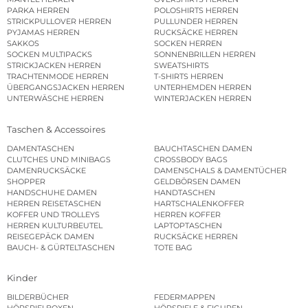
PARKA HERREN
POLOSHIRTS HERREN
STRICKPULLOVER HERREN
PULLUNDER HERREN
PYJAMAS HERREN
RUCKSÄCKE HERREN
SAKKOS
SOCKEN HERREN
SOCKEN MULTIPACKS
SONNENBRILLEN HERREN
STRICKJACKEN HERREN
SWEATSHIRTS
TRACHTENMODE HERREN
T-SHIRTS HERREN
ÜBERGANGSJACKEN HERREN
UNTERHEMDEN HERREN
UNTERWÄSCHE HERREN
WINTERJACKEN HERREN
Taschen & Accessoires
DAMENTASCHEN
BAUCHTASCHEN DAMEN
CLUTCHES UND MINIBAGS
CROSSBODY BAGS
DAMENRUCKSÄCKE
DAMENSCHALS & DAMENTÜCHER
SHOPPER
GELDBÖRSEN DAMEN
HANDSCHUHE DAMEN
HANDTASCHEN
HERREN REISETASCHEN
HARTSCHALENKOFFER
KOFFER UND TROLLEYS
HERREN KOFFER
HERREN KULTURBEUTEL
LAPTOPTASCHEN
REISEGEPÄCK DAMEN
RUCKSÄCKE HERREN
BAUCH- & GÜRTELTASCHEN
TOTE BAG
Kinder
BILDERBÜCHER
FEDERMAPPEN