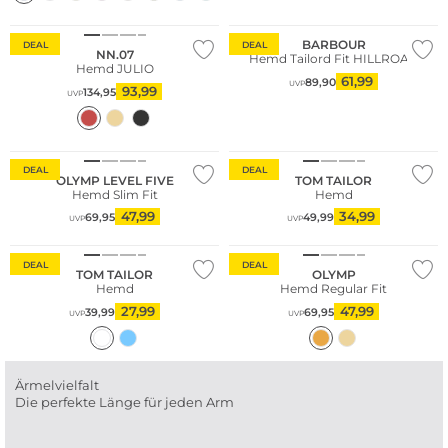
BARBOUR
DEAL
DEAL
NN.07
Hemd Tailord Fit HILLROAD
Hemd JULIO
61,99
89,90
UVP
93,99
134,95
UVP
Nachhaltig
Nachhaltig
DEAL
DEAL
OLYMP LEVEL FIVE
TOM TAILOR
Hemd Slim Fit
Hemd
47,99
34,99
69,95
49,99
UVP
UVP
Nachhaltig
DEAL
DEAL
TOM TAILOR
OLYMP
Hemd
Hemd Regular Fit
27,99
47,99
39,99
69,95
UVP
UVP
Ärmelvielfalt
Die perfekte Länge für jeden Arm