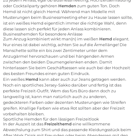
oder Cocktailparty gehören
Hemden
zum guten Ton. Doch
Hemd ist nicht gleich Hemd. Während man Modelle mit
Musterungen beim Businessmeeting eher zu Hause lassen sollte,
ist ein weißes Hemd eigentlich immer die richtige Wahl, denn
diese lassen sich perfekt für jeden Anlass kombinieren.
Businesshemden
für besondere Anlässe
Zum Anzug kombiniert wirkt man(n) im weißen
Hemd
elegant.
Nur eines ist dabei wichtig, achten Sie auf die Ärmellänge! Die
Manschette sollte ein bis zwei Zentimeter unter dem
Anzugärmel hervorschauen und bei hängenden Armen
zwischen den beiden Daumengelenken enden. Damit
hinterlassen Sie beim Geschäftsessen wie auch bei der Hochzeit
des besten Freundes einen guten Eindruck.
Ein weißes
Hemd
kann aber auch zur Jeans getragen werden.
Noch ein sportliches Jersey-Sakko darüber und fertig ist das
perfekte Freizeit-Outfit. Wem das fürs Büro dann doch zu
langweilig ist, kann man natürlich auch zu anderen,
gedeckteren Farben oder dezenten Musterungen wie Streifen
greifen. Knallige Farben wie etwa Rot sollten aber der Freizeit
vorbehalten bleiben.
Sportliche Hemden für den lässigen Freizeitlook
In der Auszeit ist das
Freizeithemd
eine willkommene
Abwechslung zum Shirt und das passende Kleidungsstück beim
After Work Drink mit Freunden oder beim Abendessen mit den