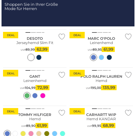
Shoppen Sie in Ihrer Größe
Mode für Herren
Nachhaltig
DEAL
DEAL
DESOTO
MARC O'POLO
Jerseyhemd Slim Fit
Leinenhemd
62,99
61,99
89,99
89,95
UVP
UVP
Nachhaltig
DEAL
DEAL
GANT
POLO RALPH LAUREN
Leinenhemd
Hemd
72,99
135,99
104,99
195,00
UVP
UVP
DEAL
DEAL
TOMMY HILFIGER
CARHARTT WIP
Hemd
Hemd KANDAR
61,99
68,99
89,90
99,95
UVP
UVP