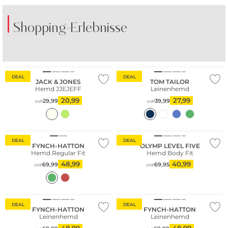
Shopping-Erlebnisse
Nachhaltig
Nachhaltig
DEAL
DEAL
JACK & JONES
TOM TAILOR
Hemd JJEJEFF
Leinenhemd
20,99
27,99
29,99
39,99
UVP
UVP
Große Größen
Nachhaltig
DEAL
DEAL
FYNCH-HATTON
OLYMP LEVEL FIVE
Hemd Regular Fit
Hemd Body Fit
48,99
40,99
69,99
69,95
UVP
UVP
Große Größen
Große Größen
DEAL
DEAL
FYNCH-HATTON
FYNCH-HATTON
Leinenhemd
Leinenhemd
48,99
48,99