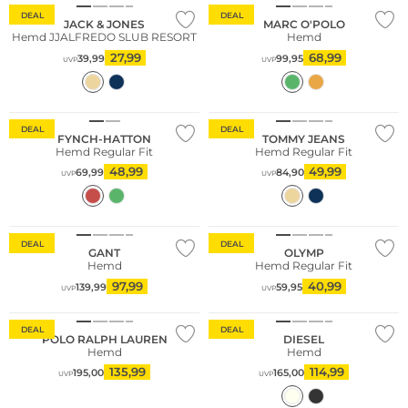
DEAL
DEAL
JACK & JONES
MARC O'POLO
Hemd JJALFREDO SLUB RESORT
Hemd
27,99
68,99
39,99
99,95
UVP
UVP
Große Größen
DEAL
DEAL
FYNCH-HATTON
TOMMY JEANS
Hemd Regular Fit
Hemd Regular Fit
48,99
49,99
69,99
84,90
UVP
UVP
Nachhaltig
DEAL
DEAL
GANT
OLYMP
Hemd
Hemd Regular Fit
97,99
40,99
139,99
59,95
UVP
UVP
Fashion Tipp
DEAL
DEAL
POLO RALPH LAUREN
DIESEL
Hemd
Hemd
135,99
114,99
195,00
165,00
UVP
UVP