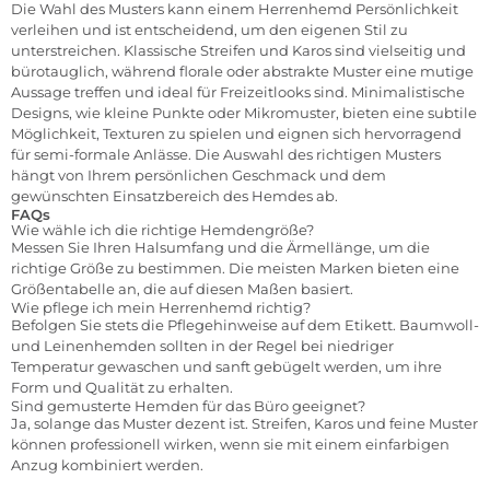
Die Wahl des Musters kann einem Herrenhemd Persönlichkeit
verleihen und ist entscheidend, um den eigenen Stil zu
unterstreichen. Klassische Streifen und Karos sind vielseitig und
bürotauglich, während florale oder abstrakte Muster eine mutige
Aussage treffen und ideal für Freizeitlooks sind. Minimalistische
Designs, wie kleine Punkte oder Mikromuster, bieten eine subtile
Möglichkeit, Texturen zu spielen und eignen sich hervorragend
für semi-formale Anlässe. Die Auswahl des richtigen Musters
hängt von Ihrem persönlichen Geschmack und dem
gewünschten Einsatzbereich des Hemdes ab.
FAQs
Wie wähle ich die richtige Hemdengröße?
Messen Sie Ihren Halsumfang und die Ärmellänge, um die
richtige Größe zu bestimmen. Die meisten Marken bieten eine
Größentabelle an, die auf diesen Maßen basiert.
Wie pflege ich mein Herrenhemd richtig?
Befolgen Sie stets die Pflegehinweise auf dem Etikett. Baumwoll-
und Leinenhemden sollten in der Regel bei niedriger
Temperatur gewaschen und sanft gebügelt werden, um ihre
Form und Qualität zu erhalten.
Sind gemusterte Hemden für das Büro geeignet?
Ja, solange das Muster dezent ist. Streifen, Karos und feine Muster
können professionell wirken, wenn sie mit einem einfarbigen
Anzug kombiniert werden.