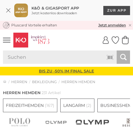
K&Ö & GIGASPORT APP
ZUR APP
Jetzt kostenlos downloaden
Pluscard Vorteile erhalten
★★★★★ 4,8 / 5,0 STERNE
Jetzt anmelden
UNSERE APP
CLICK &
CLICK &
COLLECT
RESERVE
BIS ZU -50% IM FINAL SALE
HERREN
BEKLEIDUNG
HERREN HEMDEN
HERREN HEMDEN
231 Artikel
FREIZEITHEMDEN
(167)
LANGARM
(2)
BUSINESSHE