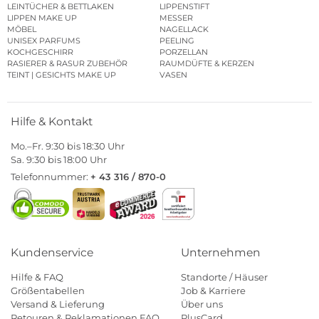
LEINTÜCHER & BETTLAKEN
LIPPENSTIFT
LIPPEN MAKE UP
MESSER
MÖBEL
NAGELLACK
UNISEX PARFUMS
PEELING
KOCHGESCHIRR
PORZELLAN
RASIERER & RASUR ZUBEHÖR
RAUMDÜFTE & KERZEN
TEINT | GESICHTS MAKE UP
VASEN
Hilfe & Kontakt
Mo.–Fr. 9:30 bis 18:30 Uhr
Sa. 9:30 bis 18:00 Uhr
Telefonnummer:
+ 43 316 / 870-0
Kundenservice
Unternehmen
Hilfe & FAQ
Standorte / Häuser
Größentabellen
Job & Karriere
Versand & Lieferung
Über uns
Retouren & Reklamationen FAQ
PlusCard