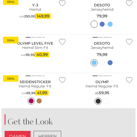
DEAL
Y-3
DESOTO
Hemd
Jerseyhemd
149,99
79,99
250,00
UVP
Nachhaltig
DEAL
OLYMP LEVEL FIVE
DESOTO
Hemd Slim Fit
Jerseyhemd
40,99
79,99
59,95
UVP
Große Größen
Nachhaltig
DEAL
SEIDENSTICKER
OLYMP
Hemd Regular Fit
Hemd Regular Fit
41,99
59,95
59,99
ab
UVP
Get the Look
DAMEN
HERREN