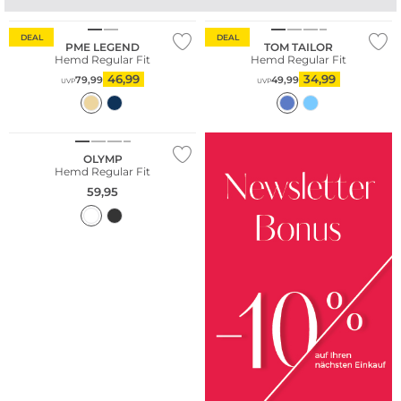
DEAL
DEAL
PME LEGEND
TOM TAILOR
Hemd Regular Fit
Hemd Regular Fit
46,99
34,99
79,99
49,99
UVP
UVP
Große Größen
Nachhaltig
OLYMP
Hemd Regular Fit
59,95