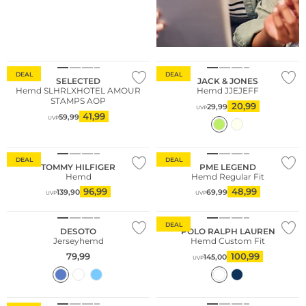
Nachhaltig
Nachhaltig
DEAL
DEAL
SELECTED
JACK & JONES
Hemd SLHRLXHOTEL AMOUR
Hemd JJEJEFF
STAMPS AOP
20,99
29,99
UVP
41,99
59,99
UVP
Nachhaltig
DEAL
DEAL
TOMMY HILFIGER
PME LEGEND
Hemd
Hemd Regular Fit
96,99
48,99
139,90
69,99
UVP
UVP
DEAL
DESOTO
POLO RALPH LAUREN
Jerseyhemd
Hemd Custom Fit
79,99
100,99
145,00
UVP