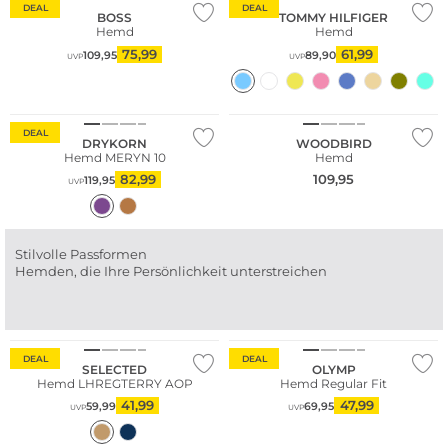
DEAL
DEAL
BOSS
TOMMY HILFIGER
Hemd
Hemd
75,99
61,99
109,95
89,90
UVP
UVP
DEAL
DRYKORN
WOODBIRD
Hemd MERYN 10
Hemd
82,99
109,95
119,95
UVP
Stilvolle Passformen
Hemden, die Ihre Persönlichkeit unterstreichen
Nachhaltig
DEAL
DEAL
SELECTED
OLYMP
Hemd LHREGTERRY AOP
Hemd Regular Fit
41,99
47,99
59,99
69,95
UVP
UVP