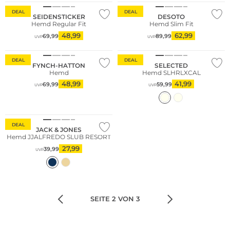
DEAL
DEAL
SEIDENSTICKER
DESOTO
Hemd Regular Fit
Hemd Slim Fit
48,99
62,99
69,99
89,99
UVP
UVP
Große Größen
Nachhaltig
DEAL
DEAL
FYNCH-HATTON
SELECTED
Hemd
Hemd SLHRLXCAL
48,99
41,99
69,99
59,99
UVP
UVP
DEAL
JACK & JONES
Hemd JJALFREDO SLUB RESORT
27,99
39,99
UVP
SEITE 2 VON 3