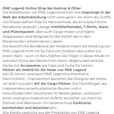
PME Legend Online Shop bei Kastner & Öhler
Die Kollektionen von PME Legend können ihre
Ursprünge in der
Welt der Arbeitskleidung
nicht verleugnen. Vor allem die Outfits
von Piloten stehen Pate für Männermode, die eine beachtliche
Bandbreite abdeckt. Lässige
Holzfällerhemden,
T-Shirts
,
Jeans
und Pilotenjacken
, aber auch Cargo-Hosen und legere
Steppwesten sind Beispiele für die Vielfalt des in den
Niederlanden entstandenen Labels.
Die beachtliche Bandbreite der Modelle macht die Kleidung von
PME Legend nicht nur für Fans von Outdoor-Aktivitäten zur
ersten Wahl – auch im Beruf stehen die Träger in dieser Mode im
wahrsten Sinne des Wortes ihren Mann. Abgerundet wird die
Marke mit
Accessoires
wie Caps und Gürtel für Herren.
Piloten als Vorbild für die Mode von PME Legend
Seit 25 Jahren verkörpert PME Legend authentische
Männlichkeit – Inspirationen beziehen die Designer der Marke
vor allem aus dem
Stil der Cargo-Piloten
. Die Frachtflieger, die
insbesondere jenseits etablierter Routen und in
herausfordernden Situationen ihr Bestes geben, verkörpern
einen zwanglos maskulinen Auftritt, sie stehen vor allem für
Freiheit und Abenteuer. Ihr Gewand muss
funktional,
komfortabel und belastbar
sein.
Alle Kleidungsstücke aus der Produktion von PME Legend