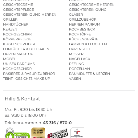
GESICHTSCREME
GESICHTSCREME HERREN
GESICHTSPFLEGE
GESICHTSREINIGUNG
GESICHTSREINIGUNG HERREN
GLÄSER
GRILLER
GRILLZUBEHÖR
HANDTÜCHER
HERREN PARFUM
KERZEN
KOCHBESTECK
KOCHGESCHIRR
KOCHTÖPFE
KÖRPERPFLEGE
KÜCHENGERÄTE
KUGELSCHREIBER
LAMPEN & LEUCHTEN
LEINTÜCHER & BETTLAKEN
LIPPENSTIFT
LIPPEN MAKE UP
MESSER
MÖBEL
NAGELLACK
UNISEX PARFUMS
PEELING
KOCHGESCHIRR
PORZELLAN
RASIERER & RASUR ZUBEHÖR
RAUMDÜFTE & KERZEN
TEINT | GESICHTS MAKE UP
VASEN
Hilfe & Kontakt
Mo.–Fr. 9:30 bis 18:30 Uhr
Sa. 9:30 bis 18:00 Uhr
Telefonnummer:
+ 43 316 / 870-0