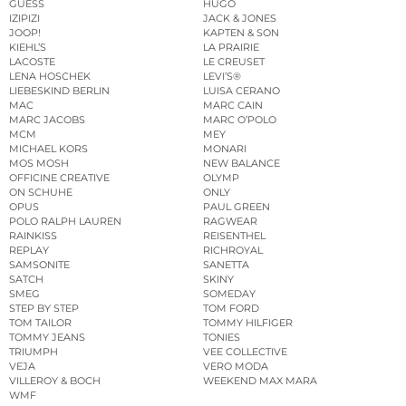
GUESS
HUGO
IZIPIZI
JACK & JONES
JOOP!
KAPTEN & SON
KIEHL’S
LA PRAIRIE
LACOSTE
LE CREUSET
LENA HOSCHEK
LEVI’S®
LIEBESKIND BERLIN
LUISA CERANO
MAC
MARC CAIN
MARC JACOBS
MARC O’POLO
MCM
MEY
MICHAEL KORS
MONARI
MOS MOSH
NEW BALANCE
OFFICINE CREATIVE
OLYMP
ON SCHUHE
ONLY
OPUS
PAUL GREEN
POLO RALPH LAUREN
RAGWEAR
RAINKISS
REISENTHEL
REPLAY
RICHROYAL
SAMSONITE
SANETTA
SATCH
SKINY
SMEG
SOMEDAY
STEP BY STEP
TOM FORD
TOM TAILOR
TOMMY HILFIGER
TOMMY JEANS
TONIES
TRIUMPH
VEE COLLECTIVE
VEJA
VERO MODA
VILLEROY & BOCH
WEEKEND MAX MARA
WMF