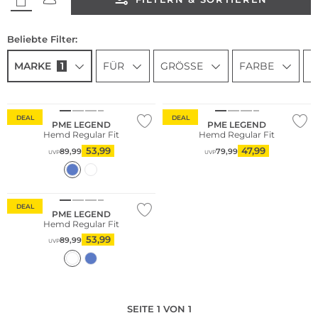
Beliebte Filter:
MARKE
1
FÜR
GRÖSSE
FARBE
P
DEAL
DEAL
PME LEGEND
PME LEGEND
Hemd Regular Fit
Hemd Regular Fit
53,99
47,99
89,99
79,99
UVP
UVP
DEAL
PME LEGEND
Hemd Regular Fit
53,99
89,99
UVP
SEITE 1 VON 1