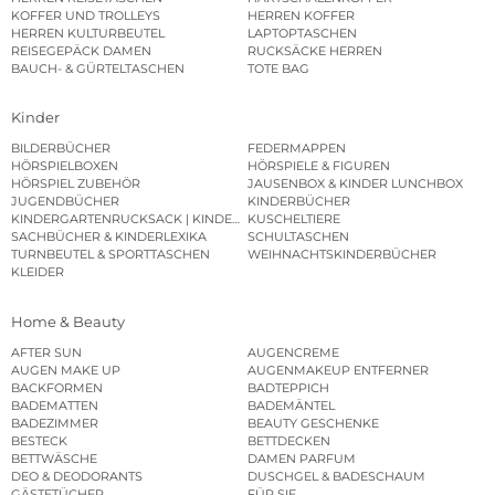
KOFFER UND TROLLEYS
HERREN KOFFER
HERREN KULTURBEUTEL
LAPTOPTASCHEN
REISEGEPÄCK DAMEN
RUCKSÄCKE HERREN
BAUCH- & GÜRTELTASCHEN
TOTE BAG
Kinder
BILDERBÜCHER
FEDERMAPPEN
HÖRSPIELBOXEN
HÖRSPIELE & FIGUREN
HÖRSPIEL ZUBEHÖR
JAUSENBOX & KINDER LUNCHBOX
JUGENDBÜCHER
KINDERBÜCHER
KINDERGARTENRUCKSACK | KINDERGARTENBEUTEL
KUSCHELTIERE
SACHBÜCHER & KINDERLEXIKA
SCHULTASCHEN
TURNBEUTEL & SPORTTASCHEN
WEIHNACHTSKINDERBÜCHER
KLEIDER
Home & Beauty
AFTER SUN
AUGENCREME
AUGEN MAKE UP
AUGENMAKEUP ENTFERNER
BACKFORMEN
BADTEPPICH
BADEMATTEN
BADEMÄNTEL
BADEZIMMER
BEAUTY GESCHENKE
BESTECK
BETTDECKEN
BETTWÄSCHE
DAMEN PARFUM
DEO & DEODORANTS
DUSCHGEL & BADESCHAUM
GÄSTETÜCHER
FÜR SIE