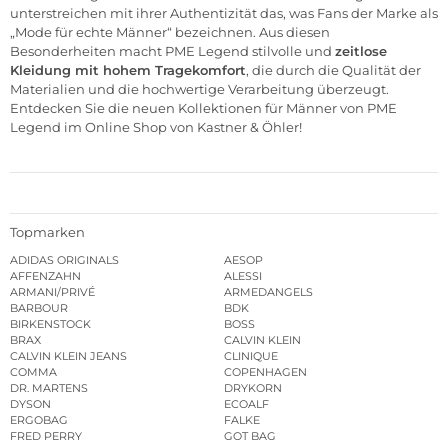
unterstreichen mit ihrer Authentizität das, was Fans der Marke als
„Mode für echte Männer“ bezeichnen. Aus diesen
Besonderheiten macht PME Legend stilvolle und
zeitlose
Kleidung mit hohem Tragekomfort
, die durch die Qualität der
Materialien und die hochwertige Verarbeitung überzeugt.
Entdecken Sie die neuen Kollektionen für Männer von PME
Legend im
Online Shop von Kastner & Öhler
!
Topmarken
ADIDAS ORIGINALS
AESOP
AFFENZAHN
ALESSI
ARMANI/PRIVÉ
ARMEDANGELS
BARBOUR
BDK
BIRKENSTOCK
BOSS
BRAX
CALVIN KLEIN
CALVIN KLEIN JEANS
CLINIQUE
COMMA
COPENHAGEN
DR. MARTENS
DRYKORN
DYSON
ECOALF
ERGOBAG
FALKE
FRED PERRY
GOT BAG