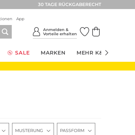
30 TAGE RÜCKGABERECHT
tionen
App
Anmelden &
Vorteile erhalten
SALE
MARKEN
MEHR K&Ö
NACH
MUSTERUNG
PASSFORM