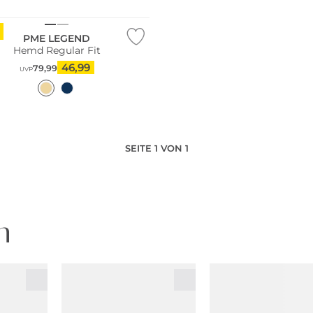
PME LEGEND
Hemd Regular Fit
46,99
79,99
UVP
SEITE 1 VON 1
n