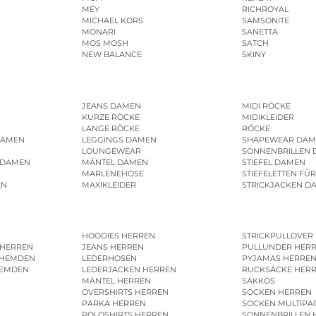
MEY
RICHROYAL
MICHAEL KORS
SAMSONITE
MONARI
SANETTA
MOS MOSH
SATCH
NEW BALANCE
SKINY
JEANS DAMEN
MIDI RÖCKE
KURZE RÖCKE
MIDIKLEIDER
LANGE RÖCKE
RÖCKE
DAMEN
LEGGINGS DAMEN
SHAPEWEAR DAM
LOUNGEWEAR
SONNENBRILLEN
 DAMEN
MÄNTEL DAMEN
STIEFEL DAMEN
MARLENEHOSE
STIEFELETTEN FÜ
EN
MAXIKLEIDER
STRICKJACKEN D
HOODIES HERREN
STRICKPULLOVER
 HERREN
JEANS HERREN
PULLUNDER HER
SHEMDEN
LEDERHOSEN
PYJAMAS HERRE
HEMDEN
LEDERJACKEN HERREN
RUCKSÄCKE HER
MÄNTEL HERREN
SAKKOS
OVERSHIRTS HERREN
SOCKEN HERREN
PARKA HERREN
SOCKEN MULTIPA
POLOSHIRTS HERREN
SONNENBRILLEN 