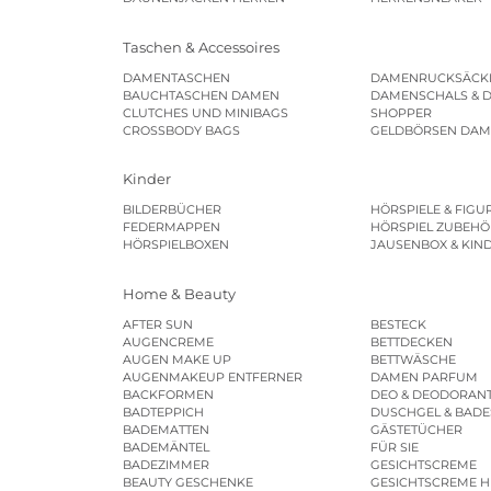
Taschen & Accessoires
DAMENTASCHEN
DAMENRUCKSÄCK
BAUCHTASCHEN DAMEN
DAMENSCHALS & 
CLUTCHES UND MINIBAGS
SHOPPER
CROSSBODY BAGS
GELDBÖRSEN DA
Kinder
BILDERBÜCHER
HÖRSPIELE & FIGU
FEDERMAPPEN
HÖRSPIEL ZUBEHÖ
HÖRSPIELBOXEN
JAUSENBOX & KIN
Home & Beauty
AFTER SUN
BESTECK
AUGENCREME
BETTDECKEN
AUGEN MAKE UP
BETTWÄSCHE
AUGENMAKEUP ENTFERNER
DAMEN PARFUM
BACKFORMEN
DEO & DEODORAN
BADTEPPICH
DUSCHGEL & BAD
BADEMATTEN
GÄSTETÜCHER
BADEMÄNTEL
FÜR SIE
BADEZIMMER
GESICHTSCREME
BEAUTY GESCHENKE
GESICHTSCREME 