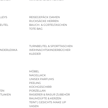
LLEYS
REISEGEPÄCK DAMEN
RUCKSÄCKE HERREN
EUTEL
BAUCH- & GÜRTELTASCHEN
TOTE BAG
TURNBEUTEL & SPORTTASCHEN
INDERLEXIKA
WEIHNACHTSKINDERBÜCHER
KLEIDER
MÖBEL
NAGELLACK
UNISEX PARFUMS
PEELING
KOCHGESCHIRR
TEN
PORZELLAN
TTLAKEN
RASIERER & RASUR ZUBEHÖR
RAUMDÜFTE & KERZEN
TEINT | GESICHTS MAKE UP
VASEN