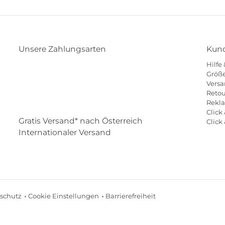
Unsere Zahlungsarten
Kund
Hilfe
Klarna
Paypal
Mastercard
Visa
Diners
Größe
Versa
Eps
Shop
Applepay
Amazon
Retou
Rekl
Click 
Gratis Versand* nach Österreich
Click
Internationaler Versand
schutz
Cookie Einstellungen
Barrierefreiheit