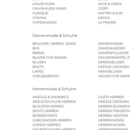
CALVIN KLEIN
JACK & JONES
CALVIN KLEIN JEANS
JOOP!
CLINIQUE
KAPTEN & SON
COMMA
KIEHL’S
COPENHAGEN
LA PRAIRIE
Damenmode & Schuhe
BALLOON / BARREL JEANS
DAMENHOSEN
BHS
DAMENKLEIDER
BIKINIS
DAMENPULLOVER
BLAZER FÜR DAMEN
DAUNENMÄNTEL 
BLUSEN
DIRNDLBLUSEN
BOOTS
GROSSE GRÖSSEN
CAPES
HEMDBLUSEN
CHELSEABOOTS
JACKEN FÜR DAM
Herrenmode & Schuhe
ANZÜGE & SMOKINGS
GILETS HERREN
ANZUGSSCHUHE HERREN
GROSSE GRÖSSEN
BLOUSON HERREN
HERREN BUSINES
BOOTS HERREN
HERREN FREIZEIT
BOXERSHORTS
HERREN HEMDEN
CARGOHOSEN HERREN
HERRENHOSEN
CHINOS HERREN
HERRENJACKEN
DAUNENJACKEN HERREN
HERRENSNEAKER