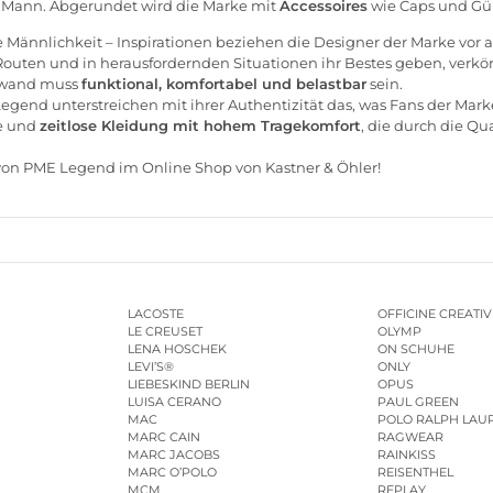
n Mann. Abgerundet wird die Marke mit
Accessoires
wie Caps und Gür
 Männlichkeit – Inspirationen beziehen die Designer der Marke vor
r Routen und in herausfordernden Situationen ihr Bestes geben, verkö
Gewand muss
funktional, komfortabel und belastbar
sein.
egend unterstreichen mit ihrer Authentizität das, was Fans der Mark
le und
zeitlose Kleidung mit hohem Tragekomfort
, die durch die Qu
r von PME Legend im
Online Shop von Kastner & Öhler
!
LACOSTE
OFFICINE CREATIV
LE CREUSET
OLYMP
LENA HOSCHEK
ON SCHUHE
LEVI’S®
ONLY
LIEBESKIND BERLIN
OPUS
LUISA CERANO
PAUL GREEN
MAC
POLO RALPH LAU
MARC CAIN
RAGWEAR
MARC JACOBS
RAINKISS
MARC O’POLO
REISENTHEL
MCM
REPLAY