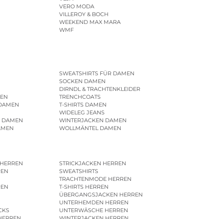
VERO MODA
VILLEROY & BOCH
WEEKEND MAX MARA
WMF
SWEATSHIRTS FÜR DAMEN
SOCKEN DAMEN
DIRNDL & TRACHTENKLEIDER
EN
TRENCHCOATS
 DAMEN
T-SHIRTS DAMEN
WIDELEG JEANS
R DAMEN
WINTERJACKEN DAMEN
AMEN
WOLLMÄNTEL DAMEN
 HERREN
STRICKJACKEN HERREN
REN
SWEATSHIRTS
N
TRACHTENMODE HERREN
REN
T-SHIRTS HERREN
ÜBERGANGSJACKEN HERREN
UNTERHEMDEN HERREN
CKS
UNTERWÄSCHE HERREN
HERREN
WINTERJACKEN HERREN