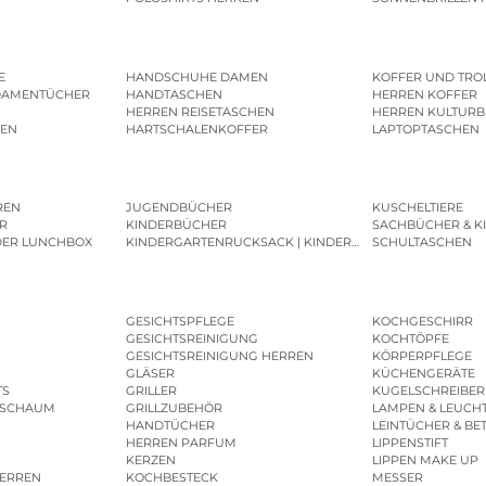
E
HANDSCHUHE DAMEN
KOFFER UND TRO
DAMENTÜCHER
HANDTASCHEN
HERREN KOFFER
HERREN REISETASCHEN
HERREN KULTURB
MEN
HARTSCHALENKOFFER
LAPTOPTASCHEN
REN
JUGENDBÜCHER
KUSCHELTIERE
R
KINDERBÜCHER
SACHBÜCHER & K
DER LUNCHBOX
KINDERGARTENRUCKSACK | KINDERGARTENBEUTEL
SCHULTASCHEN
GESICHTSPFLEGE
KOCHGESCHIRR
GESICHTSREINIGUNG
KOCHTÖPFE
GESICHTSREINIGUNG HERREN
KÖRPERPFLEGE
GLÄSER
KÜCHENGERÄTE
TS
GRILLER
KUGELSCHREIBER
ESCHAUM
GRILLZUBEHÖR
LAMPEN & LEUCH
HANDTÜCHER
LEINTÜCHER & BE
HERREN PARFUM
LIPPENSTIFT
KERZEN
LIPPEN MAKE UP
HERREN
KOCHBESTECK
MESSER