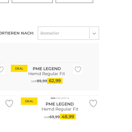
ORTIEREN NACH:
PME LEGEND
DEAL
Hemd Regular Fit
62,99
89,99
UVP
DEAL
PME LEGEND
Hemd Regular Fit
48,99
69,99
UVP