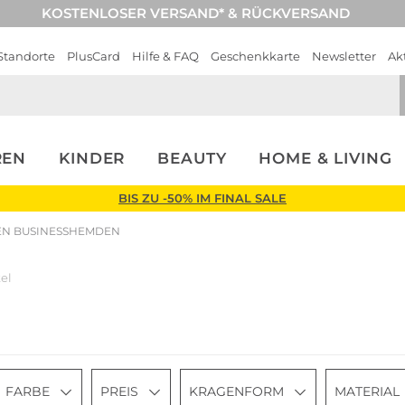
KOSTENLOSER VERSAND* & RÜCKVERSAND
Standorte
PlusCard
Hilfe & FAQ
Geschenkkarte
Newsletter
Ak
REN
KINDER
BEAUTY
HOME & LIVING
BIS ZU -50% IM FINAL SALE
N BUSINESSHEMDEN
kel
FARBE
PREIS
KRAGENFORM
MATERIAL