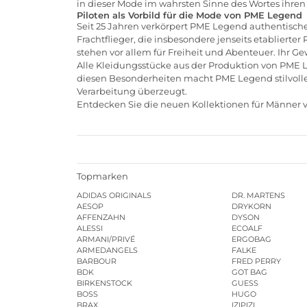
in dieser Mode im wahrsten Sinne des Wortes ihre
Piloten als Vorbild für die Mode von PME Legend
Seit 25 Jahren verkörpert PME Legend authentische
Frachtflieger, die insbesondere jenseits etablierte
stehen vor allem für Freiheit und Abenteuer. Ihr 
Alle Kleidungsstücke aus der Produktion von PME L
diesen Besonderheiten macht PME Legend stilvol
Verarbeitung überzeugt.
Entdecken Sie die neuen Kollektionen für Männe
Topmarken
ADIDAS ORIGINALS
DR. MARTENS
AESOP
DRYKORN
AFFENZAHN
DYSON
ALESSI
ECOALF
ARMANI/PRIVÉ
ERGOBAG
ARMEDANGELS
FALKE
BARBOUR
FRED PERRY
BDK
GOT BAG
BIRKENSTOCK
GUESS
BOSS
HUGO
BRAX
IZIPIZI