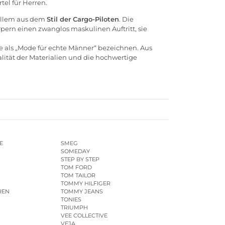
tel für Herren.
 allem aus dem
Stil der Cargo-Piloten
. Die
rpern einen zwanglos maskulinen Auftritt, sie
e als „Mode für echte Männer“ bezeichnen. Aus
alität der Materialien und die hochwertige
E
SMEG
SOMEDAY
STEP BY STEP
TOM FORD
TOM TAILOR
TOMMY HILFIGER
REN
TOMMY JEANS
TONIES
TRIUMPH
VEE COLLECTIVE
VEJA