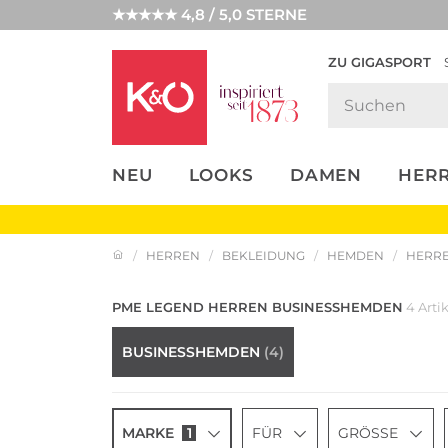
★★★★★ 4,8 / 5,0 STERNE
ZU GIGASPORT
FASHION-
UNSERE APP
CLICK &
CLICK &
TRENDS
COLLECT
RESERVE
NEU
LOOKS
DAMEN
HER
HERREN
BEKLEIDUNG
HEMDEN
HERRE
PME LEGEND HERREN BUSINESSHEMDEN
4 Arti
BUSINESSHEMDEN
(4)
MARKE
1
FÜR
GRÖSSE