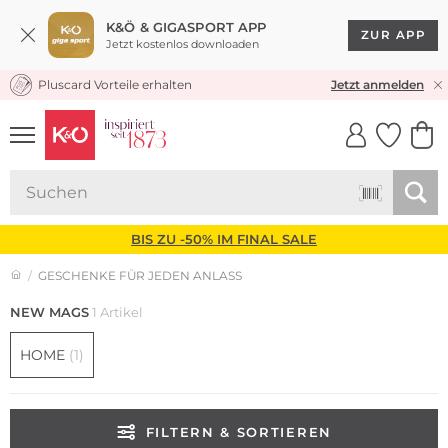
K&Ö & GIGASPORT APP
ZUR APP
Jetzt kostenlos downloaden
Pluscard Vorteile erhalten
KOSTENLOSER VERSAND* & RÜCKVERSAND
Jetzt anmelden
UNSERE APP
CLICK &
CLICK &
COLLECT
RESERVE
BIS ZU -50% IM FINAL SALE
GESCHENKE FÜR JEDEN ANLASS
NEW MAGS
1 Artikel
HOME
(1)
FILTERN & SORTIEREN