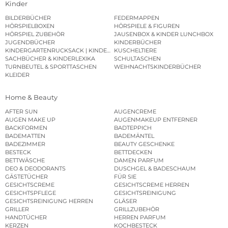
Kinder
BILDERBÜCHER
FEDERMAPPEN
HÖRSPIELBOXEN
HÖRSPIELE & FIGUREN
HÖRSPIEL ZUBEHÖR
JAUSENBOX & KINDER LUNCHBOX
JUGENDBÜCHER
KINDERBÜCHER
KINDERGARTENRUCKSACK | KINDERGARTENBEUTEL
KUSCHELTIERE
SACHBÜCHER & KINDERLEXIKA
SCHULTASCHEN
TURNBEUTEL & SPORTTASCHEN
WEIHNACHTSKINDERBÜCHER
KLEIDER
Home & Beauty
AFTER SUN
AUGENCREME
AUGEN MAKE UP
AUGENMAKEUP ENTFERNER
BACKFORMEN
BADTEPPICH
BADEMATTEN
BADEMÄNTEL
BADEZIMMER
BEAUTY GESCHENKE
BESTECK
BETTDECKEN
BETTWÄSCHE
DAMEN PARFUM
DEO & DEODORANTS
DUSCHGEL & BADESCHAUM
GÄSTETÜCHER
FÜR SIE
GESICHTSCREME
GESICHTSCREME HERREN
GESICHTSPFLEGE
GESICHTSREINIGUNG
GESICHTSREINIGUNG HERREN
GLÄSER
GRILLER
GRILLZUBEHÖR
HANDTÜCHER
HERREN PARFUM
KERZEN
KOCHBESTECK