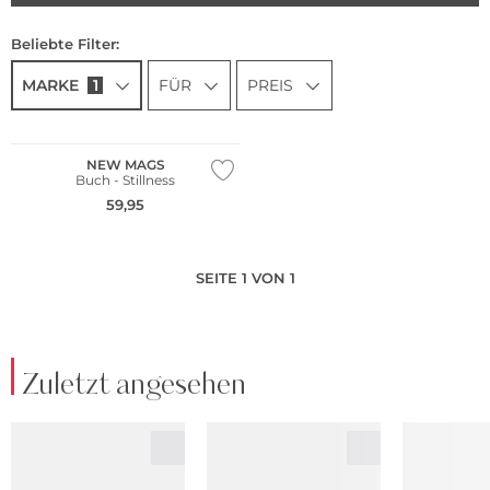
Beliebte Filter:
MARKE
1
FÜR
PREIS
NEW MAGS
Buch - Stillness
59,95
SEITE 1 VON 1
Zuletzt angesehen