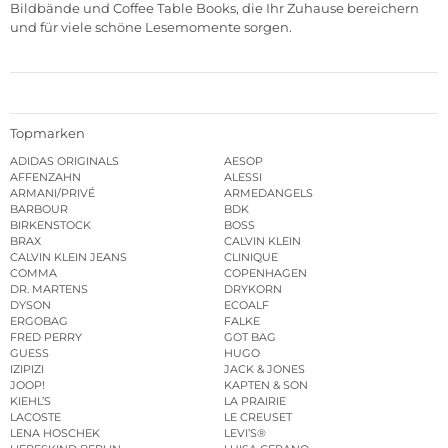
Bildbände und Coffee Table Books, die Ihr Zuhause bereichern
und für viele schöne Lesemomente sorgen.
Topmarken
ADIDAS ORIGINALS
AESOP
AFFENZAHN
ALESSI
ARMANI/PRIVÉ
ARMEDANGELS
BARBOUR
BDK
BIRKENSTOCK
BOSS
BRAX
CALVIN KLEIN
CALVIN KLEIN JEANS
CLINIQUE
COMMA
COPENHAGEN
DR. MARTENS
DRYKORN
DYSON
ECOALF
ERGOBAG
FALKE
FRED PERRY
GOT BAG
GUESS
HUGO
IZIPIZI
JACK & JONES
JOOP!
KAPTEN & SON
KIEHL’S
LA PRAIRIE
LACOSTE
LE CREUSET
LENA HOSCHEK
LEVI’S®