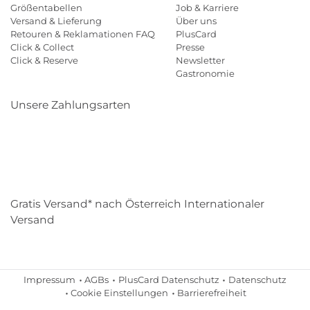
Größentabellen
Job & Karriere
Versand & Lieferung
Über uns
Retouren & Reklamationen FAQ
PlusCard
Click & Collect
Presse
Click & Reserve
Newsletter
Gastronomie
Unsere Zahlungsarten
Klarna
Paypal
Mastercard
Visa
Diners
Eps
Shop
Applepay
Amazon
Gratis Versand* nach Österreich Internationaler
Versand
Impressum
AGBs
PlusCard Datenschutz
Datenschutz
Cookie Einstellungen
Barrierefreiheit