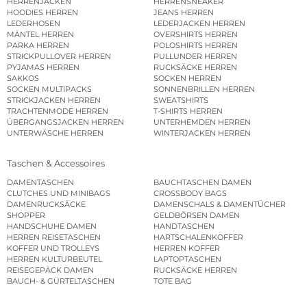
HERRENJACKEN
HERRENSNEAKER
HOODIES HERREN
JEANS HERREN
LEDERHOSEN
LEDERJACKEN HERREN
MÄNTEL HERREN
OVERSHIRTS HERREN
PARKA HERREN
POLOSHIRTS HERREN
STRICKPULLOVER HERREN
PULLUNDER HERREN
PYJAMAS HERREN
RUCKSÄCKE HERREN
SAKKOS
SOCKEN HERREN
SOCKEN MULTIPACKS
SONNENBRILLEN HERREN
STRICKJACKEN HERREN
SWEATSHIRTS
TRACHTENMODE HERREN
T-SHIRTS HERREN
ÜBERGANGSJACKEN HERREN
UNTERHEMDEN HERREN
UNTERWÄSCHE HERREN
WINTERJACKEN HERREN
Taschen & Accessoires
DAMENTASCHEN
BAUCHTASCHEN DAMEN
CLUTCHES UND MINIBAGS
CROSSBODY BAGS
DAMENRUCKSÄCKE
DAMENSCHALS & DAMENTÜCHER
SHOPPER
GELDBÖRSEN DAMEN
HANDSCHUHE DAMEN
HANDTASCHEN
HERREN REISETASCHEN
HARTSCHALENKOFFER
KOFFER UND TROLLEYS
HERREN KOFFER
HERREN KULTURBEUTEL
LAPTOPTASCHEN
REISEGEPÄCK DAMEN
RUCKSÄCKE HERREN
BAUCH- & GÜRTELTASCHEN
TOTE BAG