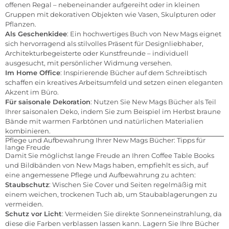
offenen Regal – nebeneinander aufgereiht oder in kleinen
Gruppen mit dekorativen Objekten wie Vasen, Skulpturen oder
Pflanzen.
Als Geschenkidee
: Ein hochwertiges Buch von New Mags eignet
sich hervorragend als stilvolles Präsent für Designliebhaber,
Architekturbegeisterte oder Kunstfreunde – individuell
ausgesucht, mit persönlicher Widmung versehen.
Im Home Office
: Inspirierende Bücher auf dem Schreibtisch
schaffen ein kreatives Arbeitsumfeld und setzen einen eleganten
Akzent im Büro.
Für saisonale Dekoration
: Nutzen Sie New Mags Bücher als Teil
Ihrer saisonalen Deko, indem Sie zum Beispiel im Herbst braune
Bände mit warmen Farbtönen und natürlichen Materialien
kombinieren.
Pflege und Aufbewahrung Ihrer New Mags Bücher: Tipps für
lange Freude
Damit Sie möglichst lange Freude an Ihren Coffee Table Books
und Bildbänden von New Mags haben, empfiehlt es sich, auf
eine angemessene Pflege und Aufbewahrung zu achten:
Staubschutz
: Wischen Sie Cover und Seiten regelmäßig mit
einem weichen, trockenen Tuch ab, um Staubablagerungen zu
vermeiden.
Schutz vor Licht
: Vermeiden Sie direkte Sonneneinstrahlung, da
diese die Farben verblassen lassen kann. Lagern Sie Ihre Bücher