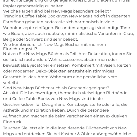
aufrechte Lagerung und gelegentliches Durchblättern, um das
Papier geschmeidig zu halten.
Welche Farben sind bei New Mags besonders beliebt?
Trendige Coffee Table Books von New Mags sind oft in dezenten
Farbtönen gehalten, sodass sie sich harmonisch in viele
Wohnkonzepte einfügen. Besonders angesagt sind erdige Töne
wie Braun, aber auch neutrale, minimalistische Varianten in Grau,
Beige oder Schwarz sind sehr beliebt.
Wie kombiniere ich New Mags Bücher mit meinem
Einrichtungsstil?
Nutzen Sie New Mags Bücher als Teil Ihrer Dekoration, indem Sie
sie farblich auf andere Wohnaccessoires abstimmen oder
bewusst als Eyecatcher einsetzen. Kombiniert mit Vasen, Kerzen
oder modernen Deko-Objekten entsteht ein stimmiges
Gesamtbild, das Ihrem Wohnraum eine persönliche Note
verleiht.
Sind New Mags Bücher auch als Geschenk geeignet?
Absolut! Die hochwertigen, thematisch vielseitigen Bildbände
und Coffee Table Books von New Mags sind ideale
Geschenkideen für Designfans, Kunstbegeisterte oder alle, die
Ästhetik und Inspiration lieben. Durch die besondere
Aufmachung machen sie beim Verschenken einen exklusiven
Eindruck.
Tauchen Sie jetzt ein in die inspirierende Bücherwelt von New
Mags und entdecken Sie bei Kastner & Öhler außergewöhnliche