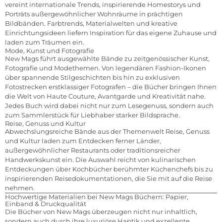
vereint internationale Trends, inspirierende Homestorys und
Porträts außergewöhnlicher Wohnräume in prächtigen
Bildbänden. Farbtrends, Materialwelten und kreative
Einrichtungsideen liefern Inspiration für das eigene Zuhause und
laden zum Träumen ein.
Mode, Kunst und Fotografie
New Mags führt ausgewählte Bände zu zeitgenössischer Kunst,
Fotografie und Modethemen. Von legendären Fashion-Ikonen
über spannende Stilgeschichten bis hin zu exklusiven
Fotostrecken erstklassiger Fotografen – die Bücher bringen Ihnen
die Welt von Haute Couture, Avantgarde und Kreativität nahe.
Jedes Buch wird dabei nicht nur zum Lesegenuss, sondern auch
zum Sammlerstück für Liebhaber starker Bildsprache.
Reise, Genuss und Kultur
Abwechslungsreiche Bände aus der Themenwelt Reise, Genuss
und Kultur laden zum Entdecken ferner Länder,
außergewöhnlicher Restaurants oder traditionsreicher
Handwerkskunst ein. Die Auswahl reicht von kulinarischen
Entdeckungen über Kochbücher berühmter Küchenchefs bis zu
inspirierenden Reisedokumentationen, die Sie mit auf die Reise
nehmen.
Hochwertige Materialien bei New Mags Büchern: Papier,
Einband & Druckqualität
Die Bücher von New Mags überzeugen nicht nur inhaltlich,
sondern auch durch ihre luxuriöse Haptik und exzellente