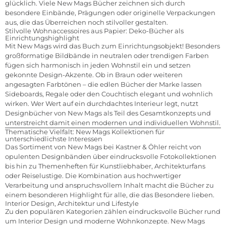
glücklich. Viele New Mags Bücher zeichnen sich durch
besondere Einbände, Prägungen oder originelle Verpackungen
aus, die das Überreichen noch stilvoller gestalten.
Stilvolle Wohnaccessoires aus Papier: Deko-Bücher als
Einrichtungshighlight
Mit New Mags wird das Buch zum Einrichtungsobjekt! Besonders
großformatige Bildbände in neutralen oder trendigen Farben
fügen sich harmonisch in jeden Wohnstil ein und setzen
gekonnte Design-Akzente. Ob in Braun oder weiteren
angesagten Farbtönen – die edlen Bücher der Marke lassen
Sideboards, Regale oder den Couchtisch elegant und wohnlich
wirken. Wer Wert auf ein durchdachtes Interieur legt, nutzt
Designbücher von New Mags als Teil des Gesamtkonzepts und
unterstreicht damit einen modernen und individuellen Wohnstil.
Thematische Vielfalt: New Mags Kollektionen für
unterschiedlichste Interessen
Das Sortiment von New Mags bei Kastner & Öhler reicht von
opulenten Designbänden über eindrucksvolle Fotokollektionen
bis hin zu Themenheften für Kunstliebhaber, Architekturfans
oder Reiselustige. Die Kombination aus hochwertiger
Verarbeitung und anspruchsvollem Inhalt macht die Bücher zu
einem besonderen Highlight für alle, die das Besondere lieben.
Interior Design, Architektur und Lifestyle
Zu den populären Kategorien zählen eindrucksvolle Bücher rund
um Interior Design und moderne Wohnkonzepte. New Mags