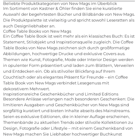
Beliebte Produktkategorien von New Mags im Überblick
Im Sortiment von Kastner & Öhler finden Sie eine kuratierte
Auswahl der begehrtesten Bücher und Bildbände von New Mags.
Die Produktpalette ist vielseitig und spricht sowohl Leseratten als
auch Designliebhaber an.
Coffee Table Books von New Mags
Ein Coffee Table Book ist weit mehr als ein klassisches Buch: Es ist
Statement, Stilobjekt und Inspirationsquelle zugleich. Die Coffee
Table Books von New Mags zeichnen sich durch großformatige
Abbildungen, hochwertige Drucke und exklusive Covers aus.
Themen wie Kunst, Fotografie, Mode oder Interior Design werden
in opulenter Form präsentiert und laden zum Blättern, Verweilen
und Entdecken ein. Ob als stilvoller Blickfang auf Ihrem
Couchtisch oder als elegantes Präsent für Freunde – ein Coffee
Table Book von New Mags verbindet Lesegenuss mit
dekorativem Mehrwert.
Inspirationsreiche Geschenkbücher und Limited Editions
Besondere Anlässe verlangen nach besonderen Geschenken: Die
limitieren Ausgaben und Geschenkbücher von New Mags sind
sorgfältig kuratiert und bieten Inhalte abseits des Mainstreams.
Seien es exklusive Editionen, die in kleiner Auflage erscheinen,
Themenbände zu aktuellen Trends oder stilvolle Kollektionen zu
Design, Fotografie oder Lifestyle – mit einem Geschenkband von
New Mags machen Sie Liebhaber hochwertiger Buchkunst