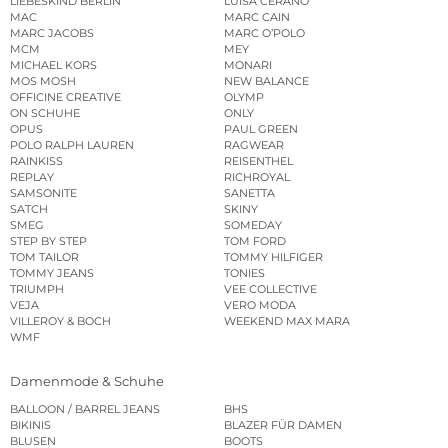
LIEBESKIND BERLIN
LUISA CERANO
MAC
MARC CAIN
MARC JACOBS
MARC O’POLO
MCM
MEY
MICHAEL KORS
MONARI
MOS MOSH
NEW BALANCE
OFFICINE CREATIVE
OLYMP
ON SCHUHE
ONLY
OPUS
PAUL GREEN
POLO RALPH LAUREN
RAGWEAR
RAINKISS
REISENTHEL
REPLAY
RICHROYAL
SAMSONITE
SANETTA
SATCH
SKINY
SMEG
SOMEDAY
STEP BY STEP
TOM FORD
TOM TAILOR
TOMMY HILFIGER
TOMMY JEANS
TONIES
TRIUMPH
VEE COLLECTIVE
VEJA
VERO MODA
VILLEROY & BOCH
WEEKEND MAX MARA
WMF
Damenmode & Schuhe
BALLOON / BARREL JEANS
BHS
BIKINIS
BLAZER FÜR DAMEN
BLUSEN
BOOTS