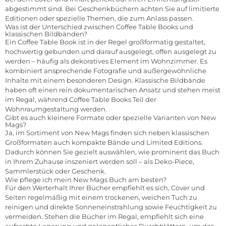
abgestimmt sind. Bei Geschenkbüchern achten Sie auf limitierte
Editionen oder spezielle Themen, die zum Anlass passen.
Was ist der Unterschied zwischen Coffee Table Books und
klassischen Bildbänden?
Ein Coffee Table Book ist in der Regel großformatig gestaltet,
hochwertig gebunden und darauf ausgelegt, offen ausgelegt zu
werden – häufig als dekoratives Element im Wohnzimmer. Es
kombiniert ansprechende Fotografie und außergewöhnliche
Inhalte mit einem besonderen Design. Klassische Bildbände
haben oft einen rein dokumentarischen Ansatz und stehen meist
im Regal, während Coffee Table Books Teil der
Wohnraumgestaltung werden.
Gibt es auch kleinere Formate oder spezielle Varianten von New
Mags?
Ja, im Sortiment von New Mags finden sich neben klassischen
Großformaten auch kompakte Bände und Limited Editions.
Dadurch können Sie gezielt auswählen, wie prominent das Buch
in Ihrem Zuhause inszeniert werden soll – als Deko-Piece,
Sammlerstück oder Geschenk.
Wie pflege ich mein New Mags Buch am besten?
Für den Werterhalt Ihrer Bücher empfiehlt es sich, Cover und
Seiten regelmäßig mit einem trockenen, weichen Tuch zu
reinigen und direkte Sonneneinstrahlung sowie Feuchtigkeit zu
vermeiden. Stehen die Bücher im Regal, empfiehlt sich eine