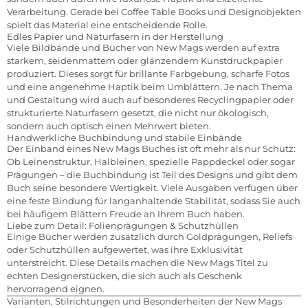
Verarbeitung. Gerade bei Coffee Table Books und Designobjekten
spielt das Material eine entscheidende Rolle.
Edles Papier und Naturfasern in der Herstellung
Viele Bildbände und Bücher von New Mags werden auf extra
starkem, seidenmattem oder glänzendem Kunstdruckpapier
produziert. Dieses sorgt für brillante Farbgebung, scharfe Fotos
und eine angenehme Haptik beim Umblättern. Je nach Thema
und Gestaltung wird auch auf besonderes Recyclingpapier oder
strukturierte Naturfasern gesetzt, die nicht nur ökologisch,
sondern auch optisch einen Mehrwert bieten.
Handwerkliche Buchbindung und stabile Einbände
Der Einband eines New Mags Buches ist oft mehr als nur Schutz:
Ob Leinenstruktur, Halbleinen, spezielle Pappdeckel oder sogar
Prägungen – die Buchbindung ist Teil des Designs und gibt dem
Buch seine besondere Wertigkeit. Viele Ausgaben verfügen über
eine feste Bindung für langanhaltende Stabilität, sodass Sie auch
bei häufigem Blättern Freude an Ihrem Buch haben.
Liebe zum Detail: Folienprägungen & Schutzhüllen
Einige Bücher werden zusätzlich durch Goldprägungen, Reliefs
oder Schutzhüllen aufgewertet, was ihre Exklusivität
unterstreicht. Diese Details machen die New Mags Titel zu
echten Designerstücken, die sich auch als Geschenk
hervorragend eignen.
Varianten, Stilrichtungen und Besonderheiten der New Mags