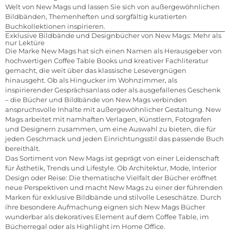
Welt von New Mags und lassen Sie sich von außergewöhnlichen
Bildbänden, Themenheften und sorgfältig kuratierten
Buchkollektionen inspirieren.
Exklusive Bildbände und Designbücher von New Mags: Mehr als
nur Lektüre
Die Marke New Mags hat sich einen Namen als Herausgeber von
hochwertigen Coffee Table Books und kreativer Fachliteratur
gemacht, die weit über das klassische Lesevergnügen
hinausgeht. Ob als Hingucker im Wohnzimmer, als
inspirierender Gesprächsanlass oder als ausgefallenes Geschenk
– die Bücher und Bildbände von New Mags verbinden
anspruchsvolle Inhalte mit außergewöhnlicher Gestaltung. New
Mags arbeitet mit namhaften Verlagen, Künstlern, Fotografen
und Designern zusammen, um eine Auswahl zu bieten, die für
jeden Geschmack und jeden Einrichtungsstil das passende Buch
bereithält.
Das Sortiment von New Mags ist geprägt von einer Leidenschaft
für Ästhetik, Trends und Lifestyle. Ob Architektur, Mode, Interior
Design oder Reise: Die thematische Vielfalt der Bücher eröffnet
neue Perspektiven und macht New Mags zu einer der führenden
Marken für exklusive Bildbände und stilvolle Leseschätze. Durch
ihre besondere Aufmachung eignen sich New Mags Bücher
wunderbar als dekoratives Element auf dem Coffee Table, im
Bücherregal oder als Highlight im Home Office.