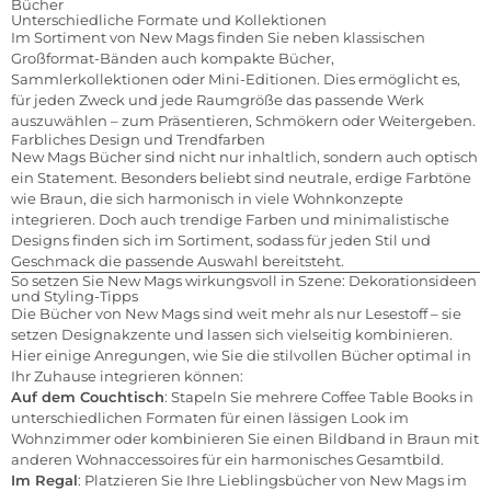
Bücher
Unterschiedliche Formate und Kollektionen
Im Sortiment von New Mags finden Sie neben klassischen
Großformat-Bänden auch kompakte Bücher,
Sammlerkollektionen oder Mini-Editionen. Dies ermöglicht es,
für jeden Zweck und jede Raumgröße das passende Werk
auszuwählen – zum Präsentieren, Schmökern oder Weitergeben.
Farbliches Design und Trendfarben
New Mags Bücher sind nicht nur inhaltlich, sondern auch optisch
ein Statement. Besonders beliebt sind neutrale, erdige Farbtöne
wie Braun, die sich harmonisch in viele Wohnkonzepte
integrieren. Doch auch trendige Farben und minimalistische
Designs finden sich im Sortiment, sodass für jeden Stil und
Geschmack die passende Auswahl bereitsteht.
So setzen Sie New Mags wirkungsvoll in Szene: Dekorationsideen
und Styling-Tipps
Die Bücher von New Mags sind weit mehr als nur Lesestoff – sie
setzen Designakzente und lassen sich vielseitig kombinieren.
Hier einige Anregungen, wie Sie die stilvollen Bücher optimal in
Ihr Zuhause integrieren können:
Auf dem Couchtisch
: Stapeln Sie mehrere Coffee Table Books in
unterschiedlichen Formaten für einen lässigen Look im
Wohnzimmer oder kombinieren Sie einen Bildband in Braun mit
anderen Wohnaccessoires für ein harmonisches Gesamtbild.
Im Regal
: Platzieren Sie Ihre Lieblingsbücher von New Mags im