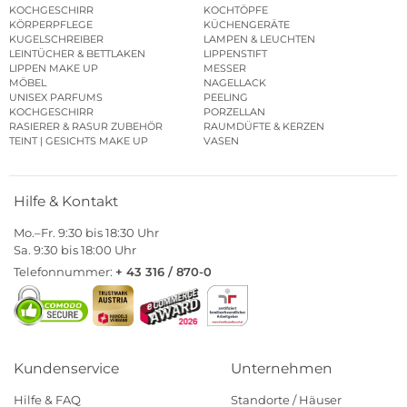
KOCHGESCHIRR
KOCHTÖPFE
KÖRPERPFLEGE
KÜCHENGERÄTE
KUGELSCHREIBER
LAMPEN & LEUCHTEN
LEINTÜCHER & BETTLAKEN
LIPPENSTIFT
LIPPEN MAKE UP
MESSER
MÖBEL
NAGELLACK
UNISEX PARFUMS
PEELING
KOCHGESCHIRR
PORZELLAN
RASIERER & RASUR ZUBEHÖR
RAUMDÜFTE & KERZEN
TEINT | GESICHTS MAKE UP
VASEN
Hilfe & Kontakt
Mo.–Fr. 9:30 bis 18:30 Uhr
Sa. 9:30 bis 18:00 Uhr
Telefonnummer:
+ 43 316 / 870-0
Kundenservice
Unternehmen
Hilfe & FAQ
Standorte / Häuser