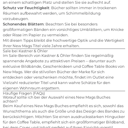
an einem schattigen Platz und stellen Sie sie aufrecht auf.
Schutz vor Feuchtigkeit
: Bücher sollten immer in trockenen
Räumen aufbewahrt werden, um Schimmelbildung
vorzubeugen.
Schonendes Blättern
: Beachten Sie bei besonders
großformatigen Bänden ein vorsichtiges Umblättern, um Knicke
oder Risse im Papier zu vermeiden.
Mit diesen Tipps bleibt die hochwertige Optik und die Wertigkeit
Ihrer New Mags Titel viele Jahre erhalten.
Sale bei Kastner & Öhler
Im Sale-Bereich von Kastner & Öhler finden Sie regelmäßig
spannende Angebote zu attraktiven Preisen – darunter auch
exklusive Bildbände, Geschenkideen und Coffee Table Books von
New Mags. Wer die stilvollen Bücher der Marke für sich
entdecken oder verschenken möchte, findet im Outlet eine
Vielzahl reduzierter Titel und kann wahre Schätze für den
eigenen Wohnraum ergattern.
Häufige Fragen (FAQs)
Worauf sollte ich bei der Auswahl eines New Mags Buches
achten?
Beim Kauf eines New Mags Buches empfiehlt es sich, sowohl das
Wunschthema als auch die Größe und das Design des Bandes zu
berücksichtigen. Möchten Sie einen ausdrucksstarken Hingucker
für den Coffee Table, empfiehlt sich ein großformatiger Bildband,
bei dem Cover und Inhalt perfekt auf Ihren Einrichtungsstil