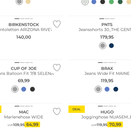
NEU
BIRKENSTOCK
PNTS
ntoletten ARIZONA RIVET
Jeansshorts 30_THE GEN
140,00
179,95
Große Größen
Bestseller
CUP OF JOE
BRAX
ans Balloon Fit 7/8 SELENA
Jeans Wide Fit MAINE
69,99
119,95
Größen
n Tipp
DEAL
MAC
HUGO
Marlenehose WIDE
Jogginghose NUASEM_
64,99
70,99
109,95
119,95
UVP
UVP