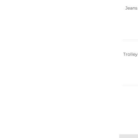
Jeans
Trolle
NEU
Nachha