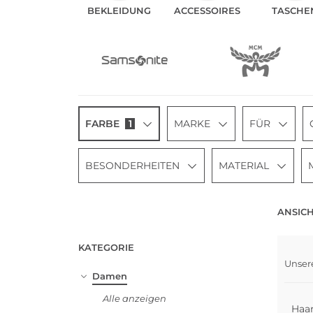
BEKLEIDUNG
ACCE­SSOIRES
TASCHE
FARBE
1
MARKE
FÜR
BESONDERHEITEN
MATERIAL
ANSICH
KATEGORIE
Unser
Mult
Damen
Alle anzeigen
Haa