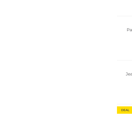
Pa
NEU
Je
Große 
Fashio
DEAL