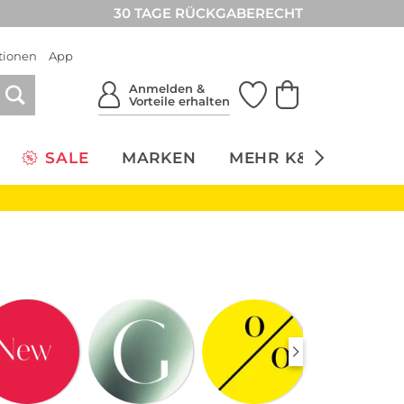
30 TAGE RÜCKGABERECHT
tionen
App
Anmelden &
Vorteile erhalten
SALE
MARKEN
MEHR K&Ö
NACH