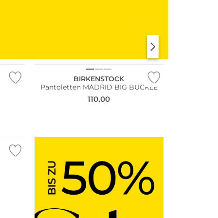
KLEIDER
SHIRTS & TOPS
NEU
BIRKENSTOCK
Pantoletten MADRID BIG BUCKLE
110,00