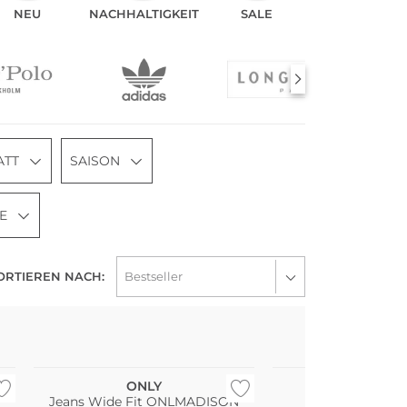
NEU
NACHHALTIGKEIT
SALE
LOOKS
ATT
SAISON
E
ORTIEREN NACH:
Bestseller
Große Größen
ONLY
ON
Jeans Wide Fit ONLMADISON
Sneaker CL