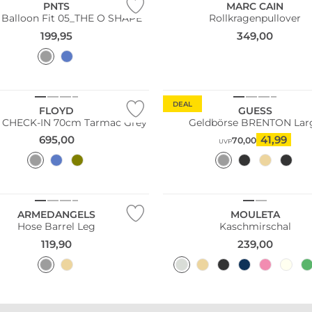
PNTS
MARC CAIN
 Balloon Fit 05_THE O SHAPE
Rollkragenpullover
199,95
349,00
DEAL
FLOYD
GUESS
y CHECK-IN 70cm Tarmac Grey
Geldbörse BRENTON Lar
695,00
41,99
70,00
UVP
ltig
Kaschmir
ARMEDANGELS
MOULETA
Hose Barrel Leg
Kaschmirschal
119,90
239,00