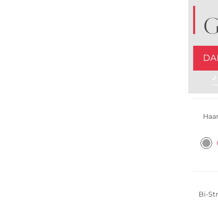
G
DA
J
Multi 
Haa
Bi-St