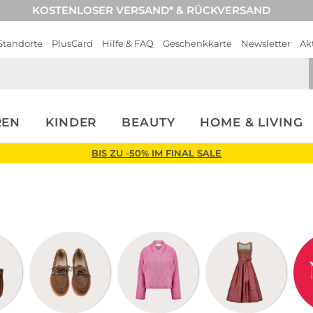
KOSTENLOSER VERSAND* & RÜCKVERSAND
Standorte
PlusCard
Hilfe & FAQ
Geschenkkarte
Newsletter
Ak
REN
KINDER
BEAUTY
HOME & LIVING
BIS ZU -50% IM FINAL SALE