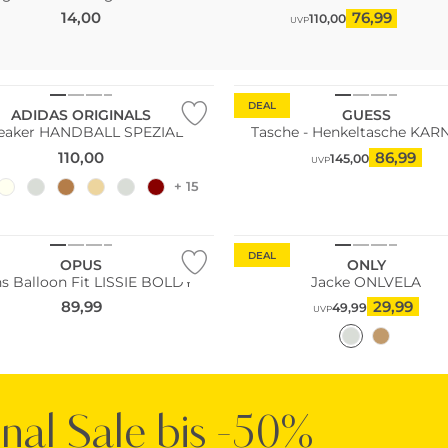
14,00
76,99
110,00
UVP
DEAL
ADIDAS ORIGINALS
GUESS
eaker HANDBALL SPEZIAL
Tasche - Henkeltasche KAR
110,00
86,99
145,00
UVP
+ 15
DEAL
OPUS
ONLY
s Balloon Fit LISSIE BOLDY
Jacke ONLVELA
89,99
29,99
49,99
UVP
inal Sale bis -50%