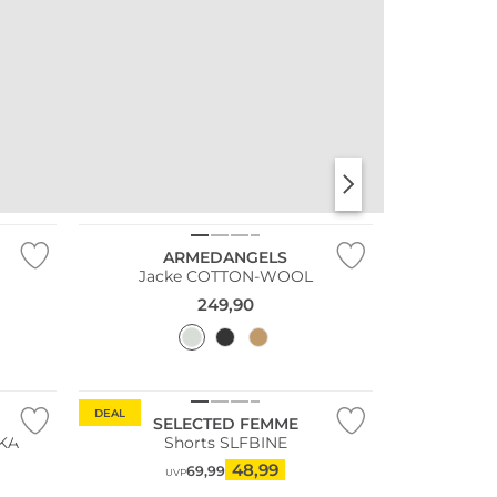
NEU
Große Größen
Nachhaltig
ARMEDANGELS
Jacke COTTON-WOOL
249,90
Nachhaltig
DEAL
SELECTED FEMME
IKA
Shorts SLFBINE
48,99
69,99
UVP