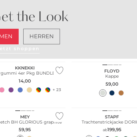
et the Look
MEN
HERREN
etzt shoppen
Pack
KKNEKKI
FLOYD
rgummi 4er Pkg BUNDLE 9
Kappe
14,00
59,00
+ 23
Große Größen
MEY
STAPF
retch BH GLORIOUS graphite
Trachtenstrickjacke DOR
59,95
199,95
ab