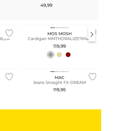
49,99
160,00
MOS MOSH
NILLA
Cardigan MMTHORALIZETKNIT
119,99
NEU
Große Größen
MAC
Jeans Straight Fit DREAM
119,95