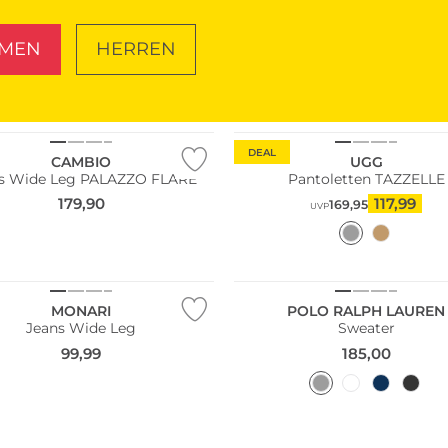
MEN
HERREN
SCHUHE
TASCHEN
Bestseller
DEAL
CAMBIO
UGG
s Wide Leg PALAZZO FLARE
Pantoletten TAZZELLE
179,90
117,99
169,95
UVP
MONARI
POLO RALPH LAUREN
Jeans Wide Leg
Sweater
99,99
185,00