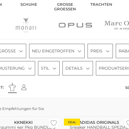
N
SCHUHE
GROSSE G
TRACHTEN
ROESSEN
GRÖSSE
NEU EINGETROFFEN
PREIS
RAB
MUSTERUNG
STIL
DETAILS
PRODUKTSERI
T:
S
e Empfehlungen für Sie
i Pack
KKNEKKI
ADIDAS ORIGINALS
DEAL
rgummi 4er Pkg BUNDLE 9
Sneaker HANDBALL SPEZIAL