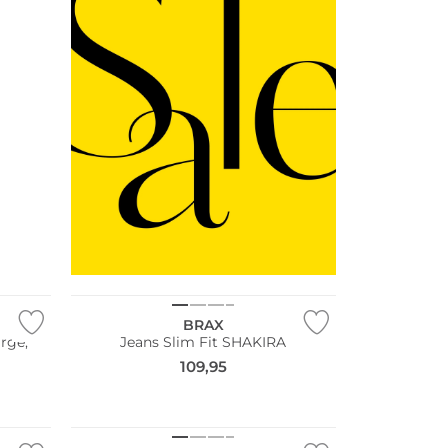
NEU
Große Größen
BRAX
rge,
Jeans Slim Fit SHAKIRA
109,95