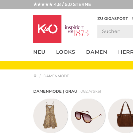
★★★★★ 4,8 / 5,0 STERNE
ZU GIGASPORT
FASHION-
UNSERE APP
CLICK &
CLICK &
TRENDS
COLLECT
RESERVE
NEU
LOOKS
DAMEN
HER
DAMENMODE
DAMENMODE | GRAU
1.082 Artikel