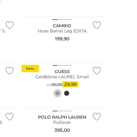
NEU
Große Größen
CAMBIO
T S
Hose Barrel Leg EDITA
199,90
DEAL
GUESS
Geldbörse LAUREL Small
29,99
50,00
UVP
POLO RALPH LAUREN
B
Pullover
395,00
Nachhaltig