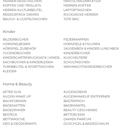
HERREN REISETASCHEN
HARTSCHALENKOFFER
KOFFER UND TROLLEYS
HERREN KOFFER
HERREN KULTURBEUTEL
LAPTOPTASCHEN
REISEGEPÄCK DAMEN
RUCKSÄCKE HERREN
BAUCH- & GÜRTELTASCHEN
TOTE BAG
Kinder
BILDERBÜCHER
FEDERMAPPEN
HÖRSPIELBOXEN
HÖRSPIELE & FIGUREN
HÖRSPIEL ZUBEHÖR
JAUSENBOX & KINDER LUNCHBOX
JUGENDBÜCHER
KINDERBÜCHER
KINDERGARTENRUCKSACK | KINDERGARTENBEUTEL
KUSCHELTIERE
SACHBÜCHER & KINDERLEXIKA
SCHULTASCHEN
TURNBEUTEL & SPORTTASCHEN
WEIHNACHTSKINDERBÜCHER
KLEIDER
Home & Beauty
AFTER SUN
AUGENCREME
AUGEN MAKE UP
AUGENMAKEUP ENTFERNER
BACKFORMEN
BADTEPPICH
BADEMATTEN
BADEMÄNTEL
BADEZIMMER
BEAUTY GESCHENKE
BESTECK
BETTDECKEN
BETTWÄSCHE
DAMEN PARFUM
DEO & DEODORANTS
DUSCHGEL & BADESCHAUM