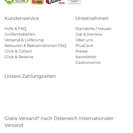
Kundenservice
Unternehmen
Hilfe & FAQ
Standorte / Häuser
Größentabellen
Job & Karriere
Versand & Lieferung
Über uns
Retouren & Reklamationen FAQ
PlusCard
Click & Collect
Presse
Click & Reserve
Newsletter
Gastronomie
Unsere Zahlungsarten
Klarna
Paypal
Mastercard
Visa
Diners
Eps
Shop
Applepay
Amazon
Gratis Versand* nach Österreich Internationaler
Versand