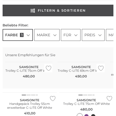
FILTERN & SORTIEREN
Beliebte Filter:
FARBE
1
MARKE
FÜR
PREIS
MAT
Unsere Empfehlungen für Sie
SAMSONITE
SAMSONITE
Trolley C-LITE 75cm Off White
Trolley C-LITE 69cm Off White
H
erw
480,00
450,00
SAMSONITE
SAMSONITE
Handgepäck Trolley 55cm
Trolley C-LITE 75cm Off White
erweiterbar C-LITE Off White
480,00
410,00