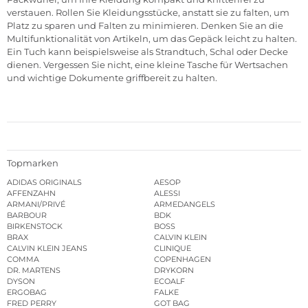
verstauen. Rollen Sie Kleidungsstücke, anstatt sie zu falten, um
Platz zu sparen und Falten zu minimieren. Denken Sie an die
Multifunktionalität von Artikeln, um das Gepäck leicht zu halten.
Ein Tuch kann beispielsweise als Strandtuch, Schal oder Decke
dienen. Vergessen Sie nicht, eine kleine Tasche für Wertsachen
und wichtige Dokumente griffbereit zu halten.
Topmarken
ADIDAS ORIGINALS
AESOP
AFFENZAHN
ALESSI
ARMANI/PRIVÉ
ARMEDANGELS
BARBOUR
BDK
BIRKENSTOCK
BOSS
BRAX
CALVIN KLEIN
CALVIN KLEIN JEANS
CLINIQUE
COMMA
COPENHAGEN
DR. MARTENS
DRYKORN
DYSON
ECOALF
ERGOBAG
FALKE
FRED PERRY
GOT BAG