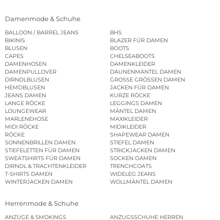
Damenmode & Schuhe
BALLOON / BARREL JEANS
BHS
BIKINIS
BLAZER FÜR DAMEN
BLUSEN
BOOTS
CAPES
CHELSEABOOTS
DAMENHOSEN
DAMENKLEIDER
DAMENPULLOVER
DAUNENMÄNTEL DAMEN
DIRNDLBLUSEN
GROSSE GRÖSSEN DAMEN
HEMDBLUSEN
JACKEN FÜR DAMEN
JEANS DAMEN
KURZE RÖCKE
LANGE RÖCKE
LEGGINGS DAMEN
LOUNGEWEAR
MÄNTEL DAMEN
MARLENEHOSE
MAXIKLEIDER
MIDI RÖCKE
MIDIKLEIDER
RÖCKE
SHAPEWEAR DAMEN
SONNENBRILLEN DAMEN
STIEFEL DAMEN
STIEFELETTEN FÜR DAMEN
STRICKJACKEN DAMEN
SWEATSHIRTS FÜR DAMEN
SOCKEN DAMEN
DIRNDL & TRACHTENKLEIDER
TRENCHCOATS
T-SHIRTS DAMEN
WIDELEG JEANS
WINTERJACKEN DAMEN
WOLLMÄNTEL DAMEN
Herrenmode & Schuhe
ANZÜGE & SMOKINGS
ANZUGSSCHUHE HERREN