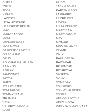
GUESS
HUGO
IZIPIZI
JACK & JONES
JOOP!
KAPTEN & SON
KIEHL’S
LA PRAIRIE
LACOSTE
LE CREUSET
LENA HOSCHEK
LEVI’S®
LIEBESKIND BERLIN
LUISA CERANO
MAC
MARC CAIN
MARC JACOBS
MARC O’POLO
MCM
MEY
MICHAEL KORS
MONARI
MOS MOSH
NEW BALANCE
OFFICINE CREATIVE
OLYMP
ON SCHUHE
ONLY
OPUS
PAUL GREEN
POLO RALPH LAUREN
RAGWEAR
RAINKISS
REISENTHEL
REPLAY
RICHROYAL
SAMSONITE
SANETTA
SATCH
SKINY
SMEG
SOMEDAY
STEP BY STEP
TOM FORD
TOM TAILOR
TOMMY HILFIGER
TOMMY JEANS
TONIES
TRIUMPH
VEE COLLECTIVE
VEJA
VERO MODA
VILLEROY & BOCH
WEEKEND MAX MARA
WMF