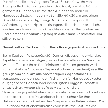
Rucksäcke, die den Vorgaben für Größe und Gewicht von
Fluggesellschaften entsprechen, sind ideal, um alles Nötige
griffbereit zu haben. Die meisten Airlines erlauben ein
Handgepäckstück mit den Maßen 55 x 40 x 20 cm und einem
Gewicht von bis zu 8 kg. Einige Marken bieten speziell für diese
Anforderungen konzipierte Lösungen, die nicht nur praktisch,
sondern auch modisch sind. Leichtes Material, flexible Fächer
und einfache Handhabung sorgen dafür, dass Sie stressfrei und
stilvoll reisen.
Darauf sollten Sie beim Kauf Ihres Reisegepäcksstücks achten
Beim Kauf von Reisegepäck für Damen gibt es einige wichtige
Aspekte zu berücksichtigen, um sicherzustellen, dass Sie eine
Wahl treffen, die Ihren Bedürfnissen auf Reisen gerecht wird.
Zunächst ist die Größe des Gepäckstücks entscheidend; es sollte
groß genug sein, um alle notwendigen Gegenstände zu
verstauen, aber dennoch den Richtlinien für Handgepäck oder
aufgegebenes Gepäck Ihrer bevorzugten Fluggesellschaften
entsprechen. Achten Sie auf das Material und die
Verarbeitungsqualität – langlebige Materialien wie hochwertiges
Leder oder robustes Polycarbonat bieten Schutz für Ihre
Habseligkeiten und halten den Strapazen des Reisens stand. Die
Funktionalität ist ebenfalls ein Schlüsselfaktor; Features wie