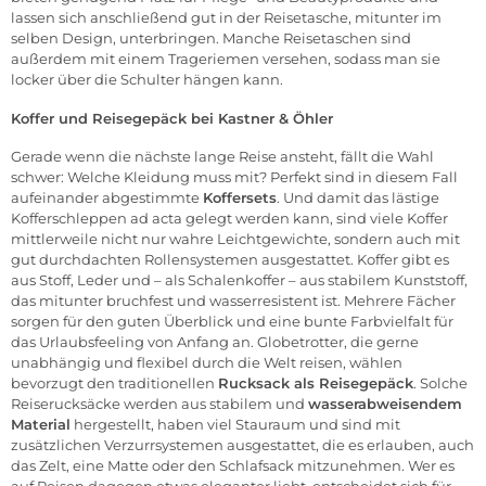
lassen sich anschließend gut in der Reisetasche, mitunter im
selben Design, unterbringen. Manche Reisetaschen sind
außerdem mit einem Trageriemen versehen, sodass man sie
locker über die Schulter hängen kann.
Koffer und Reisegepäck bei Kastner & Öhler
Gerade wenn die nächste lange Reise ansteht, fällt die Wahl
schwer: Welche Kleidung muss mit? Perfekt sind in diesem Fall
aufeinander abgestimmte
Koffersets
. Und damit das lästige
Kofferschleppen ad acta gelegt werden kann, sind viele Koffer
mittlerweile nicht nur wahre Leichtgewichte, sondern auch mit
gut durchdachten Rollensystemen ausgestattet. Koffer gibt es
aus Stoff, Leder und – als Schalenkoffer – aus stabilem Kunststoff,
das mitunter bruchfest und wasserresistent ist. Mehrere Fächer
sorgen für den guten Überblick und eine bunte Farbvielfalt für
das Urlaubsfeeling von Anfang an. Globetrotter, die gerne
unabhängig und flexibel durch die Welt reisen, wählen
bevorzugt den traditionellen
Rucksack als Reisegepäck
. Solche
Reiserucksäcke werden aus stabilem und
wasserabweisendem
Material
hergestellt, haben viel Stauraum und sind mit
zusätzlichen Verzurrsystemen ausgestattet, die es erlauben, auch
das Zelt, eine Matte oder den Schlafsack mitzunehmen. Wer es
auf Reisen dagegen etwas eleganter liebt, entscheidet sich für