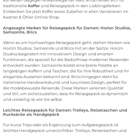
traditionelle
Koffer
und Reisegepäck in den Lieblingsfarben.
Entdecken Sie jetzt Koffer sowie
Zubehör
in allen Variationen im
Kastner & Öhler
Online Shop
.
Angesagte Marken für Reisegepäck für Damen:
Horizn Studios
,
Samsonite
,
Brics
Wenn es um hochwertiges Reisegepäck geht, stehen Marken wie
Horizn Studios, Samsonite und Brics mit an der Spitze. Horizn
Studios begeistert mit innovativem Design und smarten
Funktionen, die speziell für die Bedürfnisse moderner Reisender
entwickelt wurden. Samsonite bietet eine breite Palette an
langlebigen Koffern und Taschen, die für ihre Robustheit und ihr
elegantes Aussehen bekannt sind. Brics hingegen steht für
italienische Handwerkskunst und luxuriöses Design, perfekt für
die modebewusste Reisende. Diese Marken vereinen Qualität
und Stil, um sicherzustellen, dass Ihr Reisegepäck so dynamisch
und vielseitig ist wie Sie selbst.
Leichtes Reisegepäck für Damen:
Trolleys
,
Reisetaschen
und
Rucksäcke
als Handgepäck
Für kurze Trips oder als Ergänzung zum Aufgabegepäck ist
leichtes Handgepäck unverzichtbar. Trolleys, Reisetaschen und