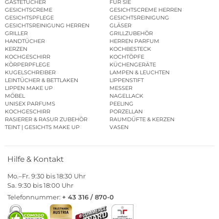
GÄSTETÜCHER
FÜR SIE
GESICHTSCREME
GESICHTSCREME HERREN
GESICHTSPFLEGE
GESICHTSREINIGUNG
GESICHTSREINIGUNG HERREN
GLÄSER
GRILLER
GRILLZUBEHÖR
HANDTÜCHER
HERREN PARFUM
KERZEN
KOCHBESTECK
KOCHGESCHIRR
KOCHTÖPFE
KÖRPERPFLEGE
KÜCHENGERÄTE
KUGELSCHREIBER
LAMPEN & LEUCHTEN
LEINTÜCHER & BETTLAKEN
LIPPENSTIFT
LIPPEN MAKE UP
MESSER
MÖBEL
NAGELLACK
UNISEX PARFUMS
PEELING
KOCHGESCHIRR
PORZELLAN
RASIERER & RASUR ZUBEHÖR
RAUMDÜFTE & KERZEN
TEINT | GESICHTS MAKE UP
VASEN
Hilfe & Kontakt
Mo.–Fr. 9:30 bis 18:30 Uhr
Sa. 9:30 bis 18:00 Uhr
Telefonnummer:
+ 43 316 / 870-0