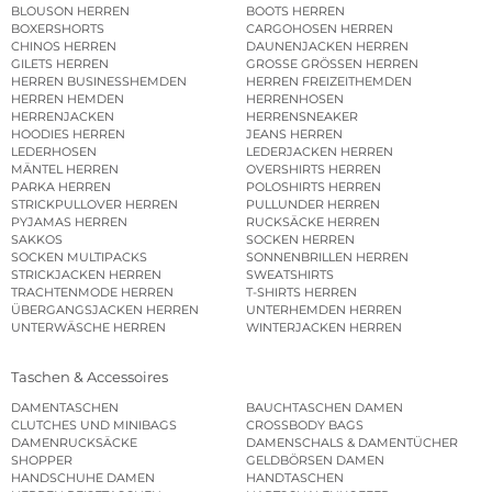
BLOUSON HERREN
BOOTS HERREN
BOXERSHORTS
CARGOHOSEN HERREN
CHINOS HERREN
DAUNENJACKEN HERREN
GILETS HERREN
GROSSE GRÖSSEN HERREN
HERREN BUSINESSHEMDEN
HERREN FREIZEITHEMDEN
HERREN HEMDEN
HERRENHOSEN
HERRENJACKEN
HERRENSNEAKER
HOODIES HERREN
JEANS HERREN
LEDERHOSEN
LEDERJACKEN HERREN
MÄNTEL HERREN
OVERSHIRTS HERREN
PARKA HERREN
POLOSHIRTS HERREN
STRICKPULLOVER HERREN
PULLUNDER HERREN
PYJAMAS HERREN
RUCKSÄCKE HERREN
SAKKOS
SOCKEN HERREN
SOCKEN MULTIPACKS
SONNENBRILLEN HERREN
STRICKJACKEN HERREN
SWEATSHIRTS
TRACHTENMODE HERREN
T-SHIRTS HERREN
ÜBERGANGSJACKEN HERREN
UNTERHEMDEN HERREN
UNTERWÄSCHE HERREN
WINTERJACKEN HERREN
Taschen & Accessoires
DAMENTASCHEN
BAUCHTASCHEN DAMEN
CLUTCHES UND MINIBAGS
CROSSBODY BAGS
DAMENRUCKSÄCKE
DAMENSCHALS & DAMENTÜCHER
SHOPPER
GELDBÖRSEN DAMEN
HANDSCHUHE DAMEN
HANDTASCHEN