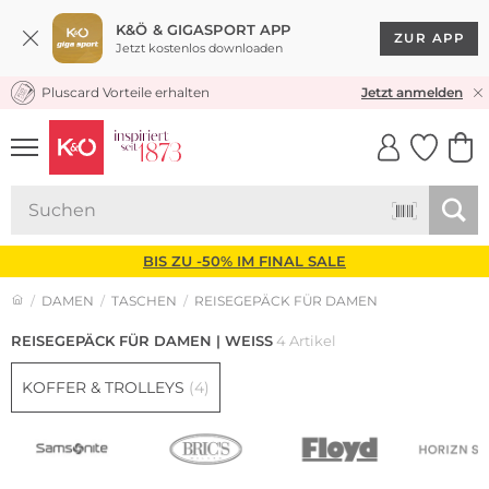
K&Ö & GIGASPORT APP
ZUR APP
Jetzt kostenlos downloaden
Pluscard Vorteile erhalten
KOSTENLOSER VERSAND* & RÜCKVERSAND
Jetzt anmelden
UNSERE APP
CLICK &
CLICK &
COLLECT
RESERVE
BIS ZU -50% IM FINAL SALE
DAMEN
TASCHEN
REISEGEPÄCK FÜR DAMEN
REISEGEPÄCK FÜR DAMEN | WEISS
4 Artikel
KOFFER & TROLLEYS
(4)