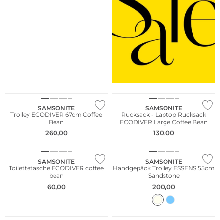
NEU
NEU
SAMSONITE
SAMSONITE
Trolley ECODIVER 67cm Coffee
Rucksack - Laptop Rucksack
Bean
ECODIVER Large Coffee Bean
NEU
260,00
130,00
Nachhaltig
NEU
SAMSONITE
SAMSONITE
Toilettetasche ECODIVER coffee
Handgepäck Trolley ESSENS 55cm
bean
Sandstone
60,00
200,00
NEU
NEU