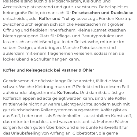
Reiseziele sind auch die Möglichkeiten, Kleidung und
Accessoires platzsparend und gut zu verstauen. Dabei spielt es
keine große Rolle, ob man sich für
Reisetaschen
und
Rucksäcke
entscheidet, oder
K
offer und Trolley
bevorzugt. Für den Kurztrip
zwischendurch eignen sich schicke Reisetaschen mit großer
Öffnung und flexiblen Innenfächern. Kleine
Kosmetiktaschen
bieten genügend Platz für Pflege- und Beautyprodukte und
lassen sich anschließend gut in der Reisetasche, mitunter im
selben Design, unterbringen. Manche Reisetaschen sind
außerdem mit einem Trageriemen versehen, sodass man sie
locker über die Schulter hängen kann.
Koffer und Reisegepäck bei Kastner & Öhler
Gerade wenn die nächste lange Reise ansteht, fällt die Wahl
schwer: Welche Kleidung muss mit? Perfekt sind in diesem Fall
aufeinander abgestimmte
Koffersets
. Und damit das lästige
Kofferschleppen ad acta gelegt werden kann, sind viele Koffer
mittlerweile nicht nur wahre Leichtgewichte, sondern auch mit
gut durchdachten Rollensystemen ausgestattet. Koffer gibt es
aus Stoff, Leder und – als Schalenkoffer – aus stabilem Kunststoff,
das mitunter bruchfest und wasserresistent ist. Mehrere Fächer
sorgen für den guten Überblick und eine bunte Farbvielfalt für
das Urlaubsfeeling von Anfang an. Globetrotter, die gerne