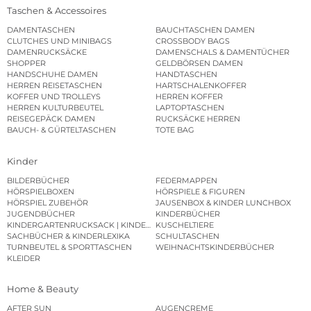
Taschen & Accessoires
DAMENTASCHEN
BAUCHTASCHEN DAMEN
CLUTCHES UND MINIBAGS
CROSSBODY BAGS
DAMENRUCKSÄCKE
DAMENSCHALS & DAMENTÜCHER
SHOPPER
GELDBÖRSEN DAMEN
HANDSCHUHE DAMEN
HANDTASCHEN
HERREN REISETASCHEN
HARTSCHALENKOFFER
KOFFER UND TROLLEYS
HERREN KOFFER
HERREN KULTURBEUTEL
LAPTOPTASCHEN
REISEGEPÄCK DAMEN
RUCKSÄCKE HERREN
BAUCH- & GÜRTELTASCHEN
TOTE BAG
Kinder
BILDERBÜCHER
FEDERMAPPEN
HÖRSPIELBOXEN
HÖRSPIELE & FIGUREN
HÖRSPIEL ZUBEHÖR
JAUSENBOX & KINDER LUNCHBOX
JUGENDBÜCHER
KINDERBÜCHER
KINDERGARTENRUCKSACK | KINDERGARTENBEUTEL
KUSCHELTIERE
SACHBÜCHER & KINDERLEXIKA
SCHULTASCHEN
TURNBEUTEL & SPORTTASCHEN
WEIHNACHTSKINDERBÜCHER
KLEIDER
Home & Beauty
AFTER SUN
AUGENCREME