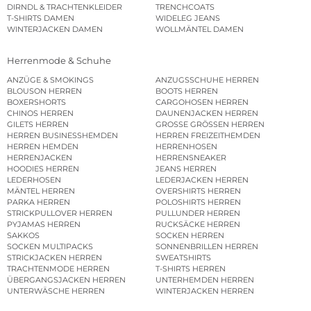
DIRNDL & TRACHTENKLEIDER
TRENCHCOATS
T-SHIRTS DAMEN
WIDELEG JEANS
WINTERJACKEN DAMEN
WOLLMÄNTEL DAMEN
Herrenmode & Schuhe
ANZÜGE & SMOKINGS
ANZUGSSCHUHE HERREN
BLOUSON HERREN
BOOTS HERREN
BOXERSHORTS
CARGOHOSEN HERREN
CHINOS HERREN
DAUNENJACKEN HERREN
GILETS HERREN
GROSSE GRÖSSEN HERREN
HERREN BUSINESSHEMDEN
HERREN FREIZEITHEMDEN
HERREN HEMDEN
HERRENHOSEN
HERRENJACKEN
HERRENSNEAKER
HOODIES HERREN
JEANS HERREN
LEDERHOSEN
LEDERJACKEN HERREN
MÄNTEL HERREN
OVERSHIRTS HERREN
PARKA HERREN
POLOSHIRTS HERREN
STRICKPULLOVER HERREN
PULLUNDER HERREN
PYJAMAS HERREN
RUCKSÄCKE HERREN
SAKKOS
SOCKEN HERREN
SOCKEN MULTIPACKS
SONNENBRILLEN HERREN
STRICKJACKEN HERREN
SWEATSHIRTS
TRACHTENMODE HERREN
T-SHIRTS HERREN
ÜBERGANGSJACKEN HERREN
UNTERHEMDEN HERREN
UNTERWÄSCHE HERREN
WINTERJACKEN HERREN