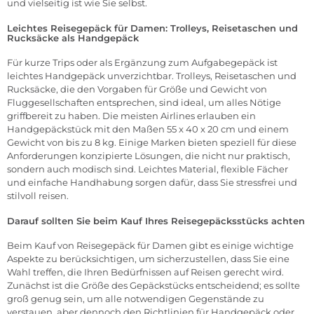
und vielseitig ist wie Sie selbst.
Leichtes Reisegepäck für Damen:
Trolleys
,
Reisetaschen
und
Rucksäcke
als Handgepäck
Für kurze Trips oder als Ergänzung zum Aufgabegepäck ist
leichtes Handgepäck unverzichtbar. Trolleys, Reisetaschen und
Rucksäcke, die den Vorgaben für Größe und Gewicht von
Fluggesellschaften entsprechen, sind ideal, um alles Nötige
griffbereit zu haben. Die meisten Airlines erlauben ein
Handgepäckstück mit den Maßen 55 x 40 x 20 cm und einem
Gewicht von bis zu 8 kg. Einige Marken bieten speziell für diese
Anforderungen konzipierte Lösungen, die nicht nur praktisch,
sondern auch modisch sind. Leichtes Material, flexible Fächer
und einfache Handhabung sorgen dafür, dass Sie stressfrei und
stilvoll reisen.
Darauf sollten Sie beim Kauf Ihres Reisegepäcksstücks achten
Beim Kauf von Reisegepäck für Damen gibt es einige wichtige
Aspekte zu berücksichtigen, um sicherzustellen, dass Sie eine
Wahl treffen, die Ihren Bedürfnissen auf Reisen gerecht wird.
Zunächst ist die Größe des Gepäckstücks entscheidend; es sollte
groß genug sein, um alle notwendigen Gegenstände zu
verstauen, aber dennoch den Richtlinien für Handgepäck oder