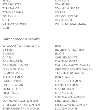
SMEG
SOMEDAY
STEP BY STEP
TOM FORD
TOM TAILOR
TOMMY HILFIGER
TOMMY JEANS
TONIES
TRIUMPH
VEE COLLECTIVE
VEJA
VERO MODA
VILLEROY & BOCH
WEEKEND MAX MARA
WMF
Damenmode & Schuhe
BALLOON / BARREL JEANS
BHS
BIKINIS
BLAZER FÜR DAMEN
BLUSEN
BOOTS
CAPES
CHELSEABOOTS
DAMENHOSEN
DAMENKLEIDER
DAMENPULLOVER
DAUNENMÄNTEL DAMEN
DIRNDLBLUSEN
GROSSE GRÖSSEN DAMEN
HEMDBLUSEN
JACKEN FÜR DAMEN
JEANS DAMEN
KURZE RÖCKE
LANGE RÖCKE
LEGGINGS DAMEN
LOUNGEWEAR
MÄNTEL DAMEN
MARLENEHOSE
MAXIKLEIDER
MIDI RÖCKE
MIDIKLEIDER
RÖCKE
SHAPEWEAR DAMEN
SONNENBRILLEN DAMEN
STIEFEL DAMEN
STIEFELETTEN FÜR DAMEN
STRICKJACKEN DAMEN
SWEATSHIRTS FÜR DAMEN
SOCKEN DAMEN