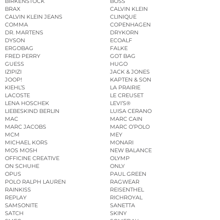
BIRKENSTOCK
BOSS
BRAX
CALVIN KLEIN
CALVIN KLEIN JEANS
CLINIQUE
COMMA
COPENHAGEN
DR. MARTENS
DRYKORN
DYSON
ECOALF
ERGOBAG
FALKE
FRED PERRY
GOT BAG
GUESS
HUGO
IZIPIZI
JACK & JONES
JOOP!
KAPTEN & SON
KIEHL’S
LA PRAIRIE
LACOSTE
LE CREUSET
LENA HOSCHEK
LEVI’S®
LIEBESKIND BERLIN
LUISA CERANO
MAC
MARC CAIN
MARC JACOBS
MARC O’POLO
MCM
MEY
MICHAEL KORS
MONARI
MOS MOSH
NEW BALANCE
OFFICINE CREATIVE
OLYMP
ON SCHUHE
ONLY
OPUS
PAUL GREEN
POLO RALPH LAUREN
RAGWEAR
RAINKISS
REISENTHEL
REPLAY
RICHROYAL
SAMSONITE
SANETTA
SATCH
SKINY