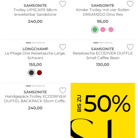
SAMSONITE
SAMSONITE
Trolley UPSCAPE 68cm
Kinder Trolley mit vier Rollen
erweiterbar Sandstone
DREAM2GO Dino Rex
240,00
95,00
NEU
NEU
Nachhaltig
Nachhaltig
LONGCHAMP
SAMSONITE
Le Pliage One Reisetasche Large,
Reisetasche ECODIVER DUFFLE
Schwarz
Small Caffee Bean
155,00
130,00
NEU
SAMSONITE
Handgepäck Trolley ECODRIVER
DUFFEL BACKPACK 55cm Coffee
Bean
240,00