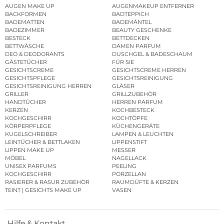
AUGEN MAKE UP
AUGENMAKEUP ENTFERNER
BACKFORMEN
BADTEPPICH
BADEMATTEN
BADEMÄNTEL
BADEZIMMER
BEAUTY GESCHENKE
BESTECK
BETTDECKEN
BETTWÄSCHE
DAMEN PARFUM
DEO & DEODORANTS
DUSCHGEL & BADESCHAUM
GÄSTETÜCHER
FÜR SIE
GESICHTSCREME
GESICHTSCREME HERREN
GESICHTSPFLEGE
GESICHTSREINIGUNG
GESICHTSREINIGUNG HERREN
GLÄSER
GRILLER
GRILLZUBEHÖR
HANDTÜCHER
HERREN PARFUM
KERZEN
KOCHBESTECK
KOCHGESCHIRR
KOCHTÖPFE
KÖRPERPFLEGE
KÜCHENGERÄTE
KUGELSCHREIBER
LAMPEN & LEUCHTEN
LEINTÜCHER & BETTLAKEN
LIPPENSTIFT
LIPPEN MAKE UP
MESSER
MÖBEL
NAGELLACK
UNISEX PARFUMS
PEELING
KOCHGESCHIRR
PORZELLAN
RASIERER & RASUR ZUBEHÖR
RAUMDÜFTE & KERZEN
TEINT | GESICHTS MAKE UP
VASEN
Hilfe & Kontakt