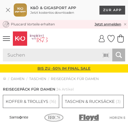
K&Ö & GIGASPORT APP
ZUR APP
Jetzt kostenlos downloaden
Pluscard Vorteile erhalten
KOSTENLOSER VERSAND* & RÜCKVERSAND
Jetzt anmelden
UNSERE APP
CLICK &
CLICK &
COLLECT
RESERVE
BIS ZU -50% IM FINAL SALE
DAMEN
TASCHEN
REISEGEPÄCK FÜR DAMEN
REISEGEPÄCK FÜR DAMEN
24 Artikel
KOFFER & TROLLEYS
(16)
TASCHEN & RUCKSÄCKE
(3)