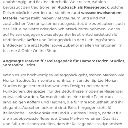
unabhängig und flexibel durch die Welt reisen, wählen
bevorzugt den traditionellen
Rucksack als Reisegepäck
. Solche
Reiserucksäcke werden aus stabilem und
wasserabweisendem
Material
hergestellt, haben viel Stauraum und sind mit
zusätzlichen Verzurrsystemen ausgestattet, die es erlauben, auch
das Zelt, eine Matte oder den Schlafsack mitzunehmen. Wer es
auf Reisen dagegen etwas eleganter liebt, entscheidet sich für
traditionelle
Koffer
und Reisegepäck in den Lieblingsfarben.
Entdecken Sie jetzt Koffer sowie
Zubehör
in allen Variationen im
Kastner & Öhler
Online Shop
.
Angesagte Marken für Reisegepäck für Damen:
Horizn Studios
,
Samsonite
,
Brics
Wenn es um hochwertiges Reisegepäck geht, stehen Marken wie
Horizn Studios, Samsonite und Brics mit an der Spitze. Horizn
Studios begeistert mit innovativem Design und smarten
Funktionen, die speziell für die Bedürfnisse moderner Reisender
entwickelt wurden. Samsonite bietet eine breite Palette an
langlebigen Koffern und Taschen, die für ihre Robustheit und ihr
elegantes Aussehen bekannt sind. Brics hingegen steht für
italienische Handwerkskunst und luxuriöses Design, perfekt für
die modebewusste Reisende. Diese Marken vereinen Qualität
und Stil, um sicherzustellen, dass Ihr Reisegepäck so dynamisch