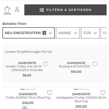
FILTERN & SORTIEREN
Beliebte Filter:
NEU EINGETROFFEN
2
MARKE
FÜR
FA
Unsere Empfehlungen für Sie
NEU
NEU
N
SAMSONITE
SAMSONITE
Kinder Trolley mit vier Rollen
Rucksack ECODIVER XS
T
DREAM2GO Dino Rex
100,00
95,00
NEU
NEU
SAMSONITE
SAMSONITE
Trolley ESSENS 75cm Blue Fog
Handgepäck Trolley ESSENS 55cm
Blue Fog
240,00
200,00