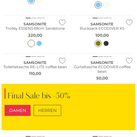
NEU
NEU
SAMSONITE
SAMSONITE
Trolley ESSENS 69cm Sandstone
Rucksack ECODIVER XS
220,00
100,00
NEU
NEU
Nachhaltig
SAMSONITE
SAMSONITE
Toilettetasche RE-LITE coffee bean
Gürteltasche ECODIVER coffee
bean
110,00
50,00
Final Sale bis -50%
DAMEN
HERREN
NEU
SCHUHE
TASCHEN
Nachhaltig
NEU