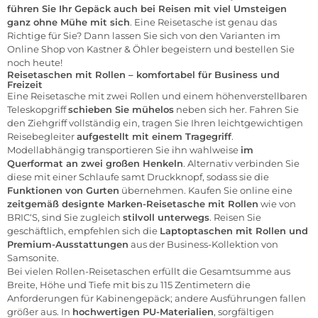
führen Sie Ihr Gepäck auch bei Reisen mit viel Umsteigen
ganz ohne Mühe mit sich
. Eine Reisetasche ist genau das
Richtige für Sie? Dann lassen Sie sich von den Varianten im
Online Shop von Kastner & Öhler
begeistern und bestellen Sie
noch heute!
Reisetaschen mit Rollen – komfortabel für Business und
Freizeit
Eine Reisetasche mit zwei Rollen und einem höhenverstellbaren
Teleskopgriff
schieben Sie mühelos
neben sich her. Fahren Sie
den Ziehgriff vollständig ein, tragen Sie Ihren leichtgewichtigen
Reisebegleiter
aufgestellt mit einem Tragegriff
.
Modellabhängig transportieren Sie ihn wahlweise
im
Querformat an zwei großen Henkeln
. Alternativ verbinden Sie
diese mit einer Schlaufe samt Druckknopf, sodass sie die
Funktionen von Gurten
übernehmen. Kaufen Sie online eine
zeitgemäß designte Marken-Reisetasche mit Rollen
wie von
BRIC‘S, sind Sie zugleich
stilvoll unterwegs
. Reisen Sie
geschäftlich, empfehlen sich die
Laptoptaschen mit Rollen und
Premium-Ausstattungen
aus der Business-Kollektion von
Samsonite.
Bei vielen Rollen-Reisetaschen erfüllt die Gesamtsumme aus
Breite, Höhe und Tiefe mit bis zu 115 Zentimetern die
Anforderungen für Kabinengepäck; andere Ausführungen fallen
größer aus. In
hochwertigen PU-Materialien
, sorgfältigen