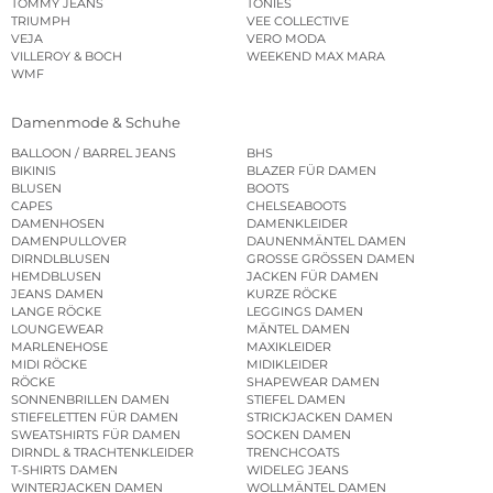
TOMMY JEANS
TONIES
TRIUMPH
VEE COLLECTIVE
VEJA
VERO MODA
VILLEROY & BOCH
WEEKEND MAX MARA
WMF
Damenmode & Schuhe
BALLOON / BARREL JEANS
BHS
BIKINIS
BLAZER FÜR DAMEN
BLUSEN
BOOTS
CAPES
CHELSEABOOTS
DAMENHOSEN
DAMENKLEIDER
DAMENPULLOVER
DAUNENMÄNTEL DAMEN
DIRNDLBLUSEN
GROSSE GRÖSSEN DAMEN
HEMDBLUSEN
JACKEN FÜR DAMEN
JEANS DAMEN
KURZE RÖCKE
LANGE RÖCKE
LEGGINGS DAMEN
LOUNGEWEAR
MÄNTEL DAMEN
MARLENEHOSE
MAXIKLEIDER
MIDI RÖCKE
MIDIKLEIDER
RÖCKE
SHAPEWEAR DAMEN
SONNENBRILLEN DAMEN
STIEFEL DAMEN
STIEFELETTEN FÜR DAMEN
STRICKJACKEN DAMEN
SWEATSHIRTS FÜR DAMEN
SOCKEN DAMEN
DIRNDL & TRACHTENKLEIDER
TRENCHCOATS
T-SHIRTS DAMEN
WIDELEG JEANS
WINTERJACKEN DAMEN
WOLLMÄNTEL DAMEN