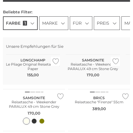
Beliebte Filter:
FARBE
1
MARKE
FÜR
PREIS
MAT
Unsere Empfehlungen für Sie
Nachhaltig
LONGCHAMP
SAMSONITE
Le Pliage Original Reisetasche,
Reisetasche - Weekender
R
Paper
PARALUX 49 cm Stone Grey
155,00
170,00
SAMSONITE
BRICS
Reisetasche - Weekender
Reisetasche "Firenze" 55cm
PARALUX 49 cm Stone Grey
389,00
170,00
Nachhaltig