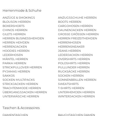
Herrenmode & Schuhe
ANZÜGE & SMOKINGS
ANZUGSSCHUHE HERREN
BLOUSON HERREN
BOOTS HERREN
BOXERSHORTS
CARGOHOSEN HERREN
CHINOS HERREN
DAUNENJACKEN HERREN
GILETS HERREN
GROSSE GRÖSSEN HERREN
HERREN BUSINESSHEMDEN
HERREN FREIZEITHEMDEN
HERREN HEMDEN
HERRENHOSEN
HERRENJACKEN
HERRENSNEAKER
HOODIES HERREN
JEANS HERREN
LEDERHOSEN
LEDERJACKEN HERREN
MÄNTEL HERREN
OVERSHIRTS HERREN
PARKA HERREN
POLOSHIRTS HERREN
STRICKPULLOVER HERREN
PULLUNDER HERREN
PYJAMAS HERREN
RUCKSÄCKE HERREN
SAKKOS
SOCKEN HERREN
SOCKEN MULTIPACKS
SONNENBRILLEN HERREN
STRICKJACKEN HERREN
SWEATSHIRTS
TRACHTENMODE HERREN
T-SHIRTS HERREN
ÜBERGANGSJACKEN HERREN
UNTERHEMDEN HERREN
UNTERWÄSCHE HERREN
WINTERJACKEN HERREN
Taschen & Accessoires
DAMENTASCHEN
BAUCHTASCHEN DAMEN