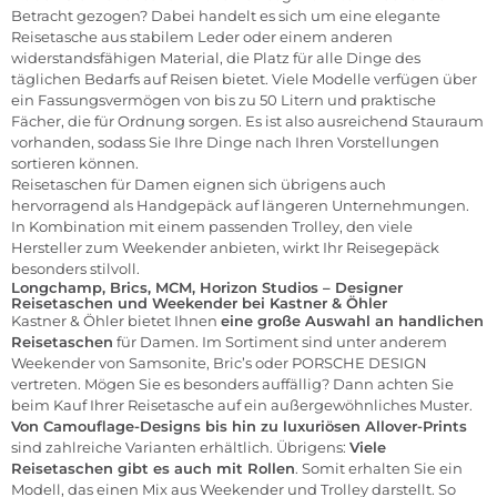
Betracht gezogen? Dabei handelt es sich um eine elegante
Reisetasche aus stabilem Leder oder einem anderen
widerstandsfähigen Material, die Platz für alle Dinge des
täglichen Bedarfs auf Reisen bietet. Viele Modelle verfügen über
ein Fassungsvermögen von bis zu 50 Litern und praktische
Fächer, die für Ordnung sorgen. Es ist also ausreichend Stauraum
vorhanden, sodass Sie Ihre Dinge nach Ihren Vorstellungen
sortieren können.
Reisetaschen
für
Damen
eignen sich übrigens auch
hervorragend als Handgepäck auf längeren Unternehmungen.
In Kombination mit einem passenden Trolley, den viele
Hersteller zum
Weekender
anbieten, wirkt Ihr Reisegepäck
besonders stilvoll.
Longchamp, Brics, MCM, Horizon Studios – Designer
Reisetaschen und Weekender bei Kastner & Öhler
Kastner & Öhler
bietet Ihnen
eine große Auswahl an handlichen
Reisetaschen
für
Damen
. Im Sortiment sind unter anderem
Weekender von
Samsonite
,
Bric’s
oder
PORSCHE DESIGN
vertreten. Mögen Sie es besonders auffällig? Dann achten Sie
beim Kauf Ihrer Reisetasche auf ein außergewöhnliches Muster.
Von Camouflage-Designs bis hin zu luxuriösen Allover-Prints
sind zahlreiche Varianten erhältlich. Übrigens:
Viele
Reisetaschen gibt es auch mit Rollen
. Somit erhalten Sie ein
Modell, das einen Mix aus Weekender und Trolley darstellt. So