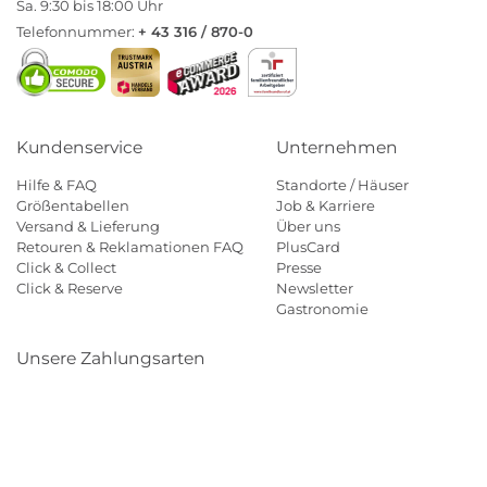
Sa. 9:30 bis 18:00 Uhr
Telefonnummer:
+ 43 316 / 870-0
Kundenservice
Unternehmen
Hilfe & FAQ
Standorte / Häuser
Größentabellen
Job & Karriere
Versand & Lieferung
Über uns
Retouren & Reklamationen FAQ
PlusCard
Click & Collect
Presse
Click & Reserve
Newsletter
Gastronomie
Unsere Zahlungsarten
Klarna
Paypal
Mastercard
Visa
Diners
Eps
Shop
Applepay
Amazon