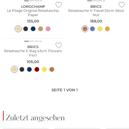
LONGCHAMP
BRICS
Le Pliage Original Reisetasche,
Reisetasche X-Travel 55cm Wool
Paper
Nut
155,00
169,00
BRICS
Reisetasche X-Bag 43cm Flowers
Fiori
105,00
SEITE 1 VON 1
Zuletzt angesehen