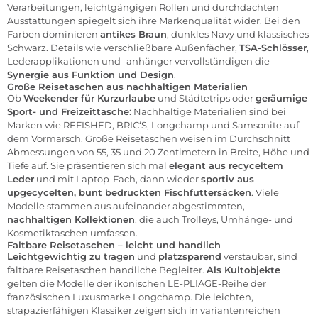
Verarbeitungen, leichtgängigen Rollen und durchdachten
Ausstattungen spiegelt sich ihre Markenqualität wider. Bei den
Farben dominieren
antikes Braun
, dunkles Navy und klassisches
Schwarz. Details wie verschließbare Außenfächer,
TSA-Schlösser
,
Lederapplikationen und -anhänger vervollständigen die
Synergie aus Funktion und Design
.
Große Reisetaschen aus nachhaltigen Materialien
Ob
Weekender für Kurzurlaube
und Städtetrips oder
geräumige
Sport- und Freizeittasche
: Nachhaltige Materialien sind bei
Marken wie
REFISHED
,
BRIC‘S
,
Longchamp
und
Samsonite
auf
dem Vormarsch. Große Reisetaschen weisen im Durchschnitt
Abmessungen von 55, 35 und 20 Zentimetern in Breite, Höhe und
Tiefe auf. Sie präsentieren sich mal
elegant aus recyceltem
Leder
und mit Laptop-Fach, dann wieder
sportiv aus
upgecycelten, bunt bedruckten Fischfuttersäcken
. Viele
Modelle stammen aus aufeinander abgestimmten,
nachhaltigen Kollektionen
, die auch Trolleys, Umhänge- und
Kosmetiktaschen umfassen.
Faltbare Reisetaschen – leicht und handlich
Leichtgewichtig zu tragen
und
platzsparend
verstaubar, sind
faltbare Reisetaschen handliche Begleiter.
Als Kultobjekte
gelten die Modelle der ikonischen LE-PLIAGE-Reihe der
französischen Luxusmarke
Longchamp
. Die leichten,
strapazierfähigen Klassiker zeigen sich in variantenreichen