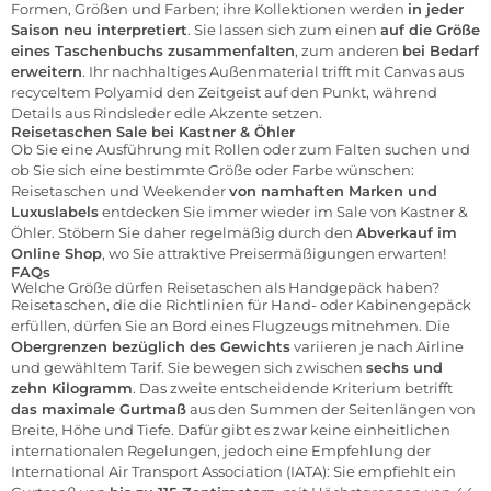
Formen, Größen und Farben; ihre Kollektionen werden
in jeder
Saison neu interpretiert
. Sie lassen sich zum einen
auf die Größe
eines Taschenbuchs zusammenfalten
, zum anderen
bei Bedarf
erweitern
. Ihr nachhaltiges Außenmaterial trifft mit Canvas aus
recyceltem Polyamid den Zeitgeist auf den Punkt, während
Details aus Rindsleder edle Akzente setzen.
Reisetaschen Sale bei Kastner & Öhler
Ob Sie eine Ausführung mit Rollen oder zum Falten suchen und
ob Sie sich eine bestimmte Größe oder Farbe wünschen:
Reisetaschen und Weekender
von namhaften Marken und
Luxuslabels
entdecken Sie immer wieder im Sale von
Kastner &
Öhler
. Stöbern Sie daher regelmäßig durch den
Abverkauf im
Online Shop
, wo Sie attraktive Preisermäßigungen erwarten!
FAQs
Welche Größe dürfen Reisetaschen als Handgepäck haben?
Reisetaschen, die die Richtlinien für Hand- oder Kabinengepäck
erfüllen, dürfen Sie an Bord eines Flugzeugs mitnehmen. Die
Obergrenzen bezüglich des Gewichts
variieren je nach Airline
und gewähltem Tarif. Sie bewegen sich zwischen
sechs und
zehn Kilogramm
. Das zweite entscheidende Kriterium betrifft
das maximale Gurtmaß
aus den Summen der Seitenlängen von
Breite, Höhe und Tiefe. Dafür gibt es zwar keine einheitlichen
internationalen Regelungen, jedoch eine Empfehlung der
International Air Transport Association (IATA): Sie empfiehlt ein