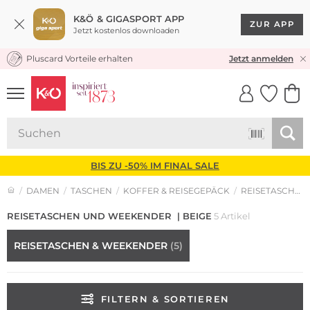
K&Ö & GIGASPORT APP
ZUR APP
Jetzt kostenlos downloaden
Pluscard Vorteile erhalten
KOSTENLOSER VERSAND* & RÜCKVERSAND
Jetzt anmelden
UNSERE APP
CLICK &
CLICK &
COLLECT
RESERVE
BIS ZU -50% IM FINAL SALE
DAMEN
TASCHEN
KOFFER & REISEGEPÄCK
REISETASCHEN UND WEEKENDER
REISETASCHEN UND WEEKENDER | BEIGE
5 Artikel
REISETASCHEN & WEEKENDER
(5)
FILTERN & SORTIEREN