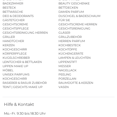
BADEZIMMER
BEAUTY GESCHENKE
BESTECK
BETTDECKEN
BETTWÄSCHE
DAMEN PARFUM
DEO & DEODORANTS
DUSCHGEL & BADESCHAUM
GÄSTETÜCHER
FÜR SIE
GESICHTSCREME
GESICHTSCREME HERREN
GESICHTSPFLEGE
GESICHTSREINIGUNG
GESICHTSREINIGUNG HERREN
GLÄSER
GRILLER
GRILLZUBEHÖR
HANDTÜCHER
HERREN PARFUM
KERZEN
KOCHBESTECK
KOCHGESCHIRR
KOCHTÖPFE
KÖRPERPFLEGE
KÜCHENGERÄTE
KUGELSCHREIBER
LAMPEN & LEUCHTEN
LEINTÜCHER & BETTLAKEN
LIPPENSTIFT
LIPPEN MAKE UP
MESSER
MÖBEL
NAGELLACK
UNISEX PARFUMS
PEELING
KOCHGESCHIRR
PORZELLAN
RASIERER & RASUR ZUBEHÖR
RAUMDÜFTE & KERZEN
TEINT | GESICHTS MAKE UP
VASEN
Hilfe & Kontakt
Mo.–Fr. 9:30 bis 18:30 Uhr