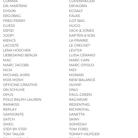
COMMA
COPENHAGEN
DR. MARTENS
DRYKORN
DYSON
ECOALF
ERGOBAG
FALKE
FRED PERRY
GOT BAG
GUESS
HUGO
IZIPIZI
JACK & JONES
JOOP!
KAPTEN & SON
KIEHL’S
LA PRAIRIE
LACOSTE
LE CREUSET
LENA HOSCHEK
LEVI’S®
LIEBESKIND BERLIN
LUISA CERANO
MAC
MARC CAIN
MARC JACOBS
MARC O’POLO
MCM
MEY
MICHAEL KORS
MONARI
MOS MOSH
NEW BALANCE
OFFICINE CREATIVE
OLYMP
ON SCHUHE
ONLY
OPUS
PAUL GREEN
POLO RALPH LAUREN
RAGWEAR
RAINKISS
REISENTHEL
REPLAY
RICHROYAL
SAMSONITE
SANETTA
SATCH
SKINY
SMEG
SOMEDAY
STEP BY STEP
TOM FORD
TOM TAILOR
TOMMY HILFIGER