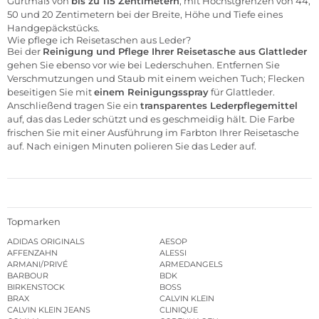
Gurtmaß von
bis zu 115 Zentimetern
, mit Höchstgrenzen von 44,
50 und 20 Zentimetern bei der Breite, Höhe und Tiefe eines
Handgepäckstücks.
Wie pflege ich Reisetaschen aus Leder?
Bei der
Reinigung und Pflege Ihrer Reisetasche aus Glattleder
gehen Sie ebenso vor wie bei Lederschuhen. Entfernen Sie
Verschmutzungen und Staub mit einem weichen Tuch; Flecken
beseitigen Sie mit
einem Reinigungsspray
für Glattleder.
Anschließend tragen Sie ein
transparentes Lederpflegemittel
auf, das das Leder schützt und es geschmeidig hält. Die Farbe
frischen Sie mit einer Ausführung im Farbton Ihrer Reisetasche
auf. Nach einigen Minuten polieren Sie das Leder auf.
Topmarken
ADIDAS ORIGINALS
AESOP
AFFENZAHN
ALESSI
ARMANI/PRIVÉ
ARMEDANGELS
BARBOUR
BDK
BIRKENSTOCK
BOSS
BRAX
CALVIN KLEIN
CALVIN KLEIN JEANS
CLINIQUE