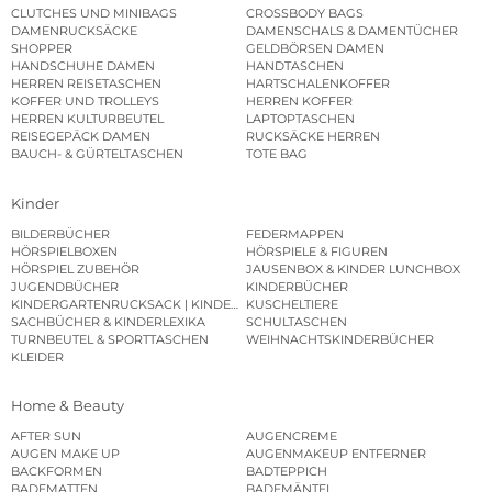
CLUTCHES UND MINIBAGS
CROSSBODY BAGS
DAMENRUCKSÄCKE
DAMENSCHALS & DAMENTÜCHER
SHOPPER
GELDBÖRSEN DAMEN
HANDSCHUHE DAMEN
HANDTASCHEN
HERREN REISETASCHEN
HARTSCHALENKOFFER
KOFFER UND TROLLEYS
HERREN KOFFER
HERREN KULTURBEUTEL
LAPTOPTASCHEN
REISEGEPÄCK DAMEN
RUCKSÄCKE HERREN
BAUCH- & GÜRTELTASCHEN
TOTE BAG
Kinder
BILDERBÜCHER
FEDERMAPPEN
HÖRSPIELBOXEN
HÖRSPIELE & FIGUREN
HÖRSPIEL ZUBEHÖR
JAUSENBOX & KINDER LUNCHBOX
JUGENDBÜCHER
KINDERBÜCHER
KINDERGARTENRUCKSACK | KINDERGARTENBEUTEL
KUSCHELTIERE
SACHBÜCHER & KINDERLEXIKA
SCHULTASCHEN
TURNBEUTEL & SPORTTASCHEN
WEIHNACHTSKINDERBÜCHER
KLEIDER
Home & Beauty
AFTER SUN
AUGENCREME
AUGEN MAKE UP
AUGENMAKEUP ENTFERNER
BACKFORMEN
BADTEPPICH
BADEMATTEN
BADEMÄNTEL