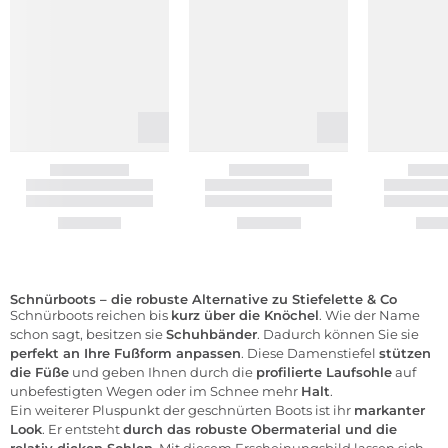
Schnürboots – die robuste Alternative zu Stiefelette & Co
Schnürboots reichen bis
kurz über die Knöchel
. Wie der Name
schon sagt, besitzen sie
Schuhbänder
. Dadurch können Sie sie
perfekt an Ihre Fußform anpassen
. Diese
Damenstiefel
stützen
die Füße
und geben Ihnen durch die
profilierte Laufsohle
auf
unbefestigten Wegen oder im Schnee mehr
Halt
.
Ein weiterer Pluspunkt der geschnürten Boots ist ihr
markanter
Look
. Er entsteht
durch das robuste Obermaterial und die
relativ dicken Sohlen
. Mit diesem Erscheinungsbild lassen sich