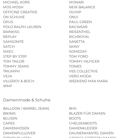
MICHAEL KORS
MONARI
MOS MOSH
NEW BALANCE
OFFICINE CREATIVE
OLYMP
ON SCHUHE
ONLY
OPUS
PAUL GREEN
POLO RALPH LAUREN
RAGWEAR
RAINKISS
REISENTHEL
REPLAY
RICHROYAL
SAMSONITE
SANETTA
SATCH
SKINY
SMEG
SOMEDAY
STEP BY STEP
TOM FORD
TOM TAILOR
TOMMY HILFIGER
TOMMY JEANS
TONIES
TRIUMPH
VEE COLLECTIVE
VEJA
VERO MODA
VILLEROY & BOCH
WEEKEND MAX MARA
WMF
Damenmode & Schuhe
BALLOON / BARREL JEANS
BHS
BIKINIS
BLAZER FÜR DAMEN
BLUSEN
BOOTS
CAPES
CHELSEABOOTS
DAMENHOSEN
DAMENKLEIDER
DAMENPULLOVER
DAUNENMÄNTEL DAMEN
DIRNDLBLUSEN
GROSSE GRÖSSEN DAMEN