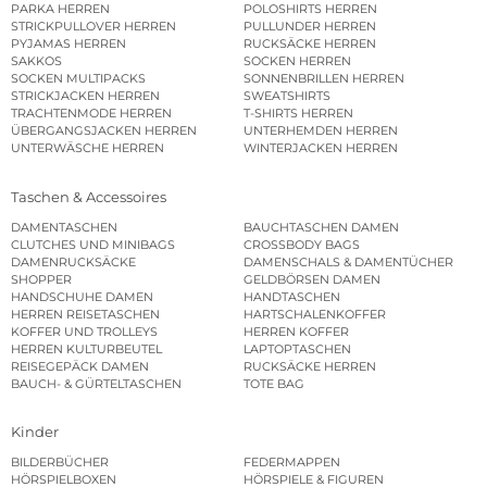
PARKA HERREN
POLOSHIRTS HERREN
STRICKPULLOVER HERREN
PULLUNDER HERREN
PYJAMAS HERREN
RUCKSÄCKE HERREN
SAKKOS
SOCKEN HERREN
SOCKEN MULTIPACKS
SONNENBRILLEN HERREN
STRICKJACKEN HERREN
SWEATSHIRTS
TRACHTENMODE HERREN
T-SHIRTS HERREN
ÜBERGANGSJACKEN HERREN
UNTERHEMDEN HERREN
UNTERWÄSCHE HERREN
WINTERJACKEN HERREN
Taschen & Accessoires
DAMENTASCHEN
BAUCHTASCHEN DAMEN
CLUTCHES UND MINIBAGS
CROSSBODY BAGS
DAMENRUCKSÄCKE
DAMENSCHALS & DAMENTÜCHER
SHOPPER
GELDBÖRSEN DAMEN
HANDSCHUHE DAMEN
HANDTASCHEN
HERREN REISETASCHEN
HARTSCHALENKOFFER
KOFFER UND TROLLEYS
HERREN KOFFER
HERREN KULTURBEUTEL
LAPTOPTASCHEN
REISEGEPÄCK DAMEN
RUCKSÄCKE HERREN
BAUCH- & GÜRTELTASCHEN
TOTE BAG
Kinder
BILDERBÜCHER
FEDERMAPPEN
HÖRSPIELBOXEN
HÖRSPIELE & FIGUREN