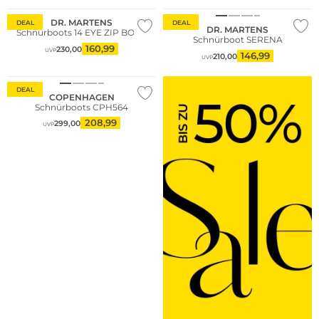
DR. MARTENS
DEAL
DEAL
DR. MARTENS
Schnürboots 14 EYE ZIP BOOT
Schnürboot SERENA
Große Größen
160,99
230,00
UVP
146,99
210,00
UVP
Nachhaltig
DEAL
COPENHAGEN
Schnürboots CPH564
208,99
299,00
UVP