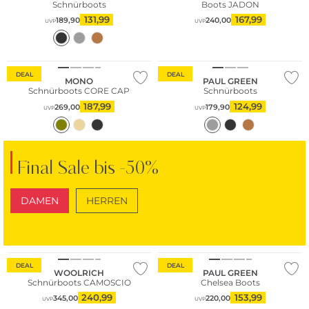
Schnürboots
Boots JADON
131,99
167,99
189,90
240,00
UVP
UVP
Große Größen
Große Größen
DEAL
DEAL
MONO
PAUL GREEN
Schnürboots CORE CAP
Schnürboots
187,99
124,99
269,00
179,90
UVP
UVP
Final Sale bis -50%
DAMEN
HERREN
SCHUHE
TASCHEN
Große Größen
DEAL
DEAL
WOOLRICH
PAUL GREEN
Schnürboots CAMOSCIO
Chelsea Boots
240,99
153,99
345,00
220,00
UVP
UVP
Große Größen
Große Größen