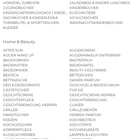
HÖRSPIEL ZUBEHÖR
JAUSENBOX & KINDER LUNCHBOX
JUGENDBÜCHER
KINDERBÜCHER
KINDERGARTENRUCKSACK | KINDERGARTENBEUTEL
KUSCHELTIERE
SACHBÜCHER & KINDERLEXIKA
SCHULTASCHEN
TURNBEUTEL & SPORTTASCHEN
WEIHNACHTSKINDERBÜCHER
KLEIDER
Home & Beauty
AFTER SUN
AUGENCREME
AUGEN MAKE UP
AUGENMAKEUP ENTFERNER
BACKFORMEN
BADTEPPICH
BADEMATTEN
BADEMÄNTEL
BADEZIMMER
BEAUTY GESCHENKE
BESTECK
BETTDECKEN
BETTWÄSCHE
DAMEN PARFUM
DEO & DEODORANTS
DUSCHGEL & BADESCHAUM
GÄSTETÜCHER
FÜR SIE
GESICHTSCREME
GESICHTSCREME HERREN
GESICHTSPFLEGE
GESICHTSREINIGUNG
GESICHTSREINIGUNG HERREN
GLÄSER
GRILLER
GRILLZUBEHÖR
HANDTÜCHER
HERREN PARFUM
KERZEN
KOCHBESTECK
KOCHGESCHIRR
KOCHTÖPFE
KÖRPERPFLEGE
KÜCHENGERÄTE
KUGELSCHREIBER
LAMPEN & LEUCHTEN