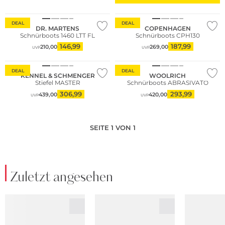
Große Größen
Nachhaltig
DEAL
DEAL
DR. MARTENS
COPENHAGEN
Schnürboots 1460 LTT FL
Schnürboots CPH130
146,99
187,99
210,00
269,00
UVP
UVP
DEAL
DEAL
KENNEL & SCHMENGER
WOOLRICH
Stiefel MASTER
Schnürboots ABRASIVATO
306,99
293,99
439,00
420,00
UVP
UVP
SEITE 1 VON 1
Zuletzt angesehen