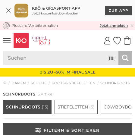
K&Ö & GIGASPORT APP
ZUR APP
Jetzt kostenlos downloaden
Pluscard Vorteile erhalten
KOSTENLOSER VERSAND* & RÜCKVERSAND
Jetzt anmelden
UNSERE APP
CLICK &
CLICK &
COLLECT
RESERVE
BIS ZU -50% IM FINAL SALE
DAMEN
SCHUHE
BOOTS & STIEFELETTEN
SCHNÜRBOOTS
SCHNÜRBOOTS
15 Artikel
SCHNÜRBOOTS
(15)
STIEFELETTEN
(5)
COWBOYBOO
FILTERN & SORTIEREN