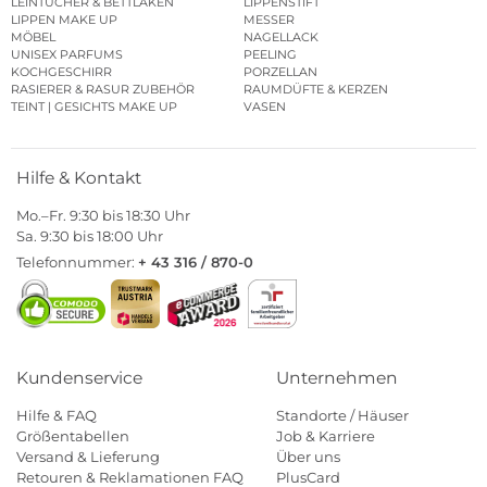
LEINTÜCHER & BETTLAKEN
LIPPENSTIFT
LIPPEN MAKE UP
MESSER
MÖBEL
NAGELLACK
UNISEX PARFUMS
PEELING
KOCHGESCHIRR
PORZELLAN
RASIERER & RASUR ZUBEHÖR
RAUMDÜFTE & KERZEN
TEINT | GESICHTS MAKE UP
VASEN
Hilfe & Kontakt
Mo.–Fr. 9:30 bis 18:30 Uhr
Sa. 9:30 bis 18:00 Uhr
Telefonnummer:
+ 43 316 / 870-0
Kundenservice
Unternehmen
Hilfe & FAQ
Standorte / Häuser
Größentabellen
Job & Karriere
Versand & Lieferung
Über uns
Retouren & Reklamationen FAQ
PlusCard