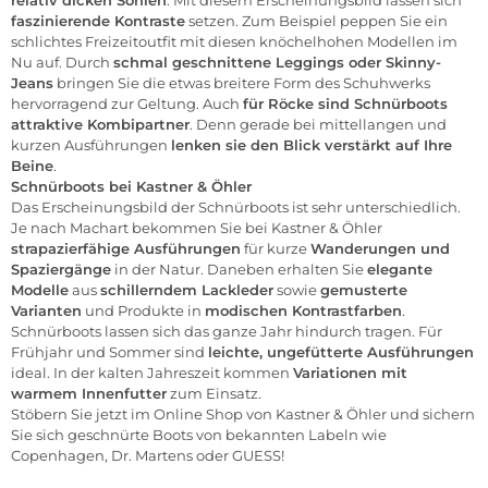
faszinierende Kontraste
setzen. Zum Beispiel peppen Sie ein
schlichtes Freizeitoutfit mit diesen knöchelhohen Modellen im
Nu auf. Durch
schmal geschnittene Leggings oder
Skinny-
Jeans
bringen Sie die etwas breitere Form des Schuhwerks
hervorragend zur Geltung. Auch
für
Röcke
sind Schnürboots
attraktive Kombipartner
. Denn gerade bei mittellangen und
kurzen Ausführungen
lenken sie den Blick verstärkt auf Ihre
Beine
.
Schnürboots bei
Kastner & Öhler
Das Erscheinungsbild der Schnürboots ist sehr unterschiedlich.
Je nach Machart bekommen Sie bei
Kastner & Öhler
strapazierfähige Ausführungen
für kurze
Wanderungen und
Spaziergänge
in der Natur. Daneben erhalten Sie
elegante
Modelle
aus
schillerndem Lackleder
sowie
gemusterte
Varianten
und Produkte in
modischen Kontrastfarben
.
Schnürboots lassen sich das ganze Jahr hindurch tragen. Für
Frühjahr und Sommer sind
leichte, ungefütterte Ausführungen
ideal. In der kalten Jahreszeit kommen
Variationen mit
warmem Innenfutter
zum Einsatz.
Stöbern Sie jetzt im
Online Shop von Kastner & Öhler
und sichern
Sie sich geschnürte Boots von bekannten Labeln wie
Copenhagen
,
Dr. Martens
oder
GUESS
!