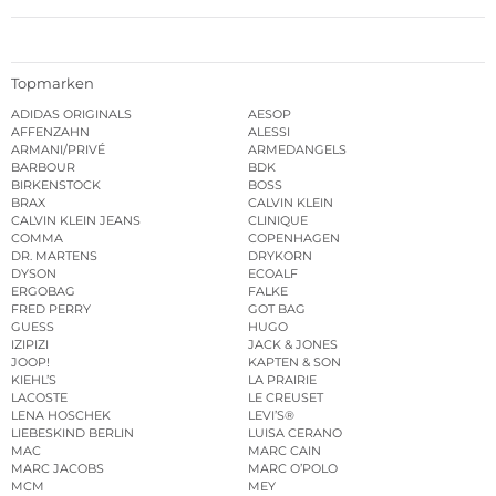
Topmarken
ADIDAS ORIGINALS
AESOP
AFFENZAHN
ALESSI
ARMANI/PRIVÉ
ARMEDANGELS
BARBOUR
BDK
BIRKENSTOCK
BOSS
BRAX
CALVIN KLEIN
CALVIN KLEIN JEANS
CLINIQUE
COMMA
COPENHAGEN
DR. MARTENS
DRYKORN
DYSON
ECOALF
ERGOBAG
FALKE
FRED PERRY
GOT BAG
GUESS
HUGO
IZIPIZI
JACK & JONES
JOOP!
KAPTEN & SON
KIEHL’S
LA PRAIRIE
LACOSTE
LE CREUSET
LENA HOSCHEK
LEVI’S®
LIEBESKIND BERLIN
LUISA CERANO
MAC
MARC CAIN
MARC JACOBS
MARC O’POLO
MCM
MEY