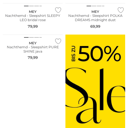
MEY
MEY
Nachthemd - Sleepshirt SLEEPY
Nachthemd - Sleepshirt POLKA
LEO bridal rose
DREAMS midnight dust
79,99
69,99
NEU
MEY
Nachthemd - Sleepshirt PURE
SHINE java
79,99