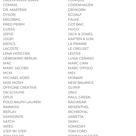
CALVIN KLEIN JEANS
CLINIQUE
COMMA
COPENHAGEN
DR. MARTENS
DRYKORN
DYSON
ECOALF
ERGOBAG
FALKE
FRED PERRY
GOT BAG
GUESS
HUGO
IZIPIZI
JACK & JONES
JOOP!
KAPTEN & SON
KIEHL’S
LA PRAIRIE
LACOSTE
LE CREUSET
LENA HOSCHEK
LEVI’S®
LIEBESKIND BERLIN
LUISA CERANO
MAC
MARC CAIN
MARC JACOBS
MARC O’POLO
MCM
MEY
MICHAEL KORS
MONARI
MOS MOSH
NEW BALANCE
OFFICINE CREATIVE
OLYMP
ON SCHUHE
ONLY
OPUS
PAUL GREEN
POLO RALPH LAUREN
RAGWEAR
RAINKISS
REISENTHEL
REPLAY
RICHROYAL
SAMSONITE
SANETTA
SATCH
SKINY
SMEG
SOMEDAY
STEP BY STEP
TOM FORD