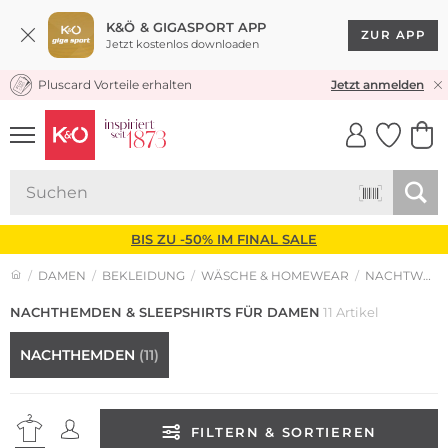
K&Ö & GIGASPORT APP
ZUR APP
Jetzt kostenlos downloaden
Pluscard Vorteile erhalten
KOSTENLOSER VERSAND* & RÜCKVERSAND
Jetzt anmelden
UNSERE APP
CLICK &
CLICK &
COLLECT
RESERVE
BIS ZU -50% IM FINAL SALE
DAMEN
BEKLEIDUNG
WÄSCHE & HOMEWEAR
NACHTWÄSCHE
NACHTHEMDEN & SLEEPSHIRTS FÜR DAMEN
11 Artikel
NACHTHEMDEN
(11)
FILTERN & SORTIEREN