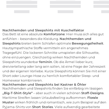
Nachthemden und Sleepshirts mit Kuschelfaktor
Das Bett ist eine absolute
Komfortzone
: Hier muss sich alles gut
anfühlen – besonders die Kleidung.
Nachthemden und
Sleepshirts
bieten beim Schlafen optimale
Bewegungsfreiheit
.
Hautsympathische Stoffe vermitteln ein angenehmes
Tragegefühl. Die lockeren Schnitte umspielen die Silhouette,
ohne einzuengen. Gleichzeitig wirken Nachthemden und
Sleepshirts wunderbar
feminin
. Ob die Ärmel lieber kurz,
dreiviertellang oder lang sein sollen, ist eine Frage der Jahreszeit
und der eigenen Vorliebe. Kurze Sleepshirts können Sie mit einer
Short oder Lounge-Hose zu herrlich komfortabler Sleep- und
Homewear kombinieren.
Nachthemden und Sleepshirts bei Kastner & Öhler
Nachthemden und Sleepshirts finden Sie einfärbig im lässigen
„Big-T-Shirt-Style“
– aber auch in vielen schönen
Stoff-Designs
.
Maritime Streifen lassen Urlaubsfeeling aufkommen.
Florale
Muster
wirken fröhlich und romantisch, wie zum Beispiel auf den
Pyjama-Shirts von
Short Stories
. Viele aufwendig gearbeitete