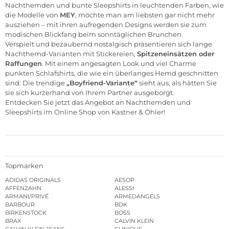
Nachthemden und bunte Sleepshirts in leuchtenden Farben, wie
die Modelle von
MEY
, möchte man am liebsten gar nicht mehr
ausziehen – mit ihren aufregenden Designs werden sie zum
modischen Blickfang beim sonntäglichen Brunchen.
Verspielt und bezaubernd nostalgisch präsentieren sich lange
Nachthemd-Varianten mit Stickereien,
Spitzeneinsätzen oder
Raffungen
. Mit einem angesagten Look und viel Charme
punkten Schlafshirts, die wie ein überlanges Hemd geschnitten
sind: Die trendige
„Boyfriend-Variante“
sieht aus, als hätten Sie
sie sich kurzerhand von Ihrem Partner ausgeborgt.
Entdecken Sie jetzt das Angebot an Nachthemden und
Sleepshirts im Online Shop von Kastner & Öhler!
Topmarken
ADIDAS ORIGINALS
AESOP
AFFENZAHN
ALESSI
ARMANI/PRIVÉ
ARMEDANGELS
BARBOUR
BDK
BIRKENSTOCK
BOSS
BRAX
CALVIN KLEIN