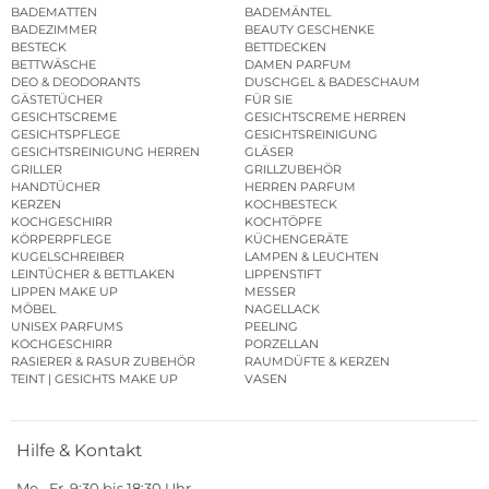
BADEMATTEN
BADEMÄNTEL
BADEZIMMER
BEAUTY GESCHENKE
BESTECK
BETTDECKEN
BETTWÄSCHE
DAMEN PARFUM
DEO & DEODORANTS
DUSCHGEL & BADESCHAUM
GÄSTETÜCHER
FÜR SIE
GESICHTSCREME
GESICHTSCREME HERREN
GESICHTSPFLEGE
GESICHTSREINIGUNG
GESICHTSREINIGUNG HERREN
GLÄSER
GRILLER
GRILLZUBEHÖR
HANDTÜCHER
HERREN PARFUM
KERZEN
KOCHBESTECK
KOCHGESCHIRR
KOCHTÖPFE
KÖRPERPFLEGE
KÜCHENGERÄTE
KUGELSCHREIBER
LAMPEN & LEUCHTEN
LEINTÜCHER & BETTLAKEN
LIPPENSTIFT
LIPPEN MAKE UP
MESSER
MÖBEL
NAGELLACK
UNISEX PARFUMS
PEELING
KOCHGESCHIRR
PORZELLAN
RASIERER & RASUR ZUBEHÖR
RAUMDÜFTE & KERZEN
TEINT | GESICHTS MAKE UP
VASEN
Hilfe & Kontakt
Mo.–Fr. 9:30 bis 18:30 Uhr