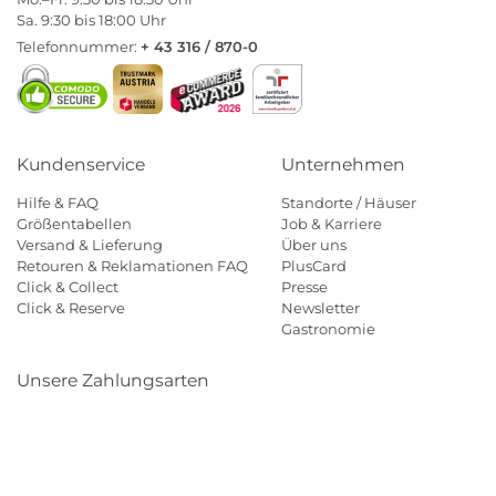
Sa. 9:30 bis 18:00 Uhr
Telefonnummer:
+ 43 316 / 870-0
Kundenservice
Unternehmen
Hilfe & FAQ
Standorte / Häuser
Größentabellen
Job & Karriere
Versand & Lieferung
Über uns
Retouren & Reklamationen FAQ
PlusCard
Click & Collect
Presse
Click & Reserve
Newsletter
Gastronomie
Unsere Zahlungsarten
Klarna
Paypal
Mastercard
Visa
Diners
Eps
Shop
Applepay
Amazon