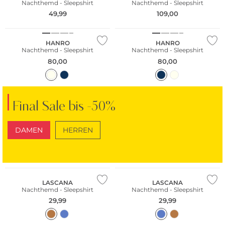
Nachthemd - Sleepshirt
Nachthemd - Sleepshirt
49,99
109,00
NEU
NEU
HANRO
HANRO
Nachthemd - Sleepshirt
Nachthemd - Sleepshirt
80,00
80,00
Final Sale bis -50%
DAMEN
HERREN
SCHUHE
TASCHEN
NEU
NEU
LASCANA
LASCANA
Nachthemd - Sleepshirt
Nachthemd - Sleepshirt
29,99
29,99
NEU
NEU
Große Größen
Große Größen