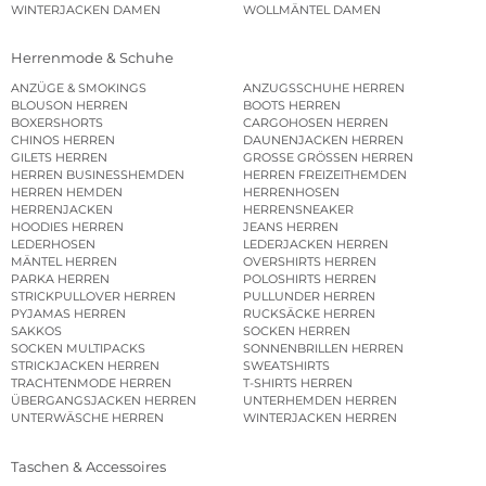
WINTERJACKEN DAMEN
WOLLMÄNTEL DAMEN
Herrenmode & Schuhe
ANZÜGE & SMOKINGS
ANZUGSSCHUHE HERREN
BLOUSON HERREN
BOOTS HERREN
BOXERSHORTS
CARGOHOSEN HERREN
CHINOS HERREN
DAUNENJACKEN HERREN
GILETS HERREN
GROSSE GRÖSSEN HERREN
HERREN BUSINESSHEMDEN
HERREN FREIZEITHEMDEN
HERREN HEMDEN
HERRENHOSEN
HERRENJACKEN
HERRENSNEAKER
HOODIES HERREN
JEANS HERREN
LEDERHOSEN
LEDERJACKEN HERREN
MÄNTEL HERREN
OVERSHIRTS HERREN
PARKA HERREN
POLOSHIRTS HERREN
STRICKPULLOVER HERREN
PULLUNDER HERREN
PYJAMAS HERREN
RUCKSÄCKE HERREN
SAKKOS
SOCKEN HERREN
SOCKEN MULTIPACKS
SONNENBRILLEN HERREN
STRICKJACKEN HERREN
SWEATSHIRTS
TRACHTENMODE HERREN
T-SHIRTS HERREN
ÜBERGANGSJACKEN HERREN
UNTERHEMDEN HERREN
UNTERWÄSCHE HERREN
WINTERJACKEN HERREN
Taschen & Accessoires