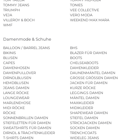
TOM TAILOR
TOMMY HILFIGER
TOMMY JEANS
TONIES
TRIUMPH
VEE COLLECTIVE
VEJA
VERO MODA
VILLEROY & BOCH
WEEKEND MAX MARA
WMF
Damenmode & Schuhe
BALLOON / BARREL JEANS
BHS
BIKINIS
BLAZER FÜR DAMEN
BLUSEN
BOOTS
CAPES
CHELSEABOOTS
DAMENHOSEN
DAMENKLEIDER
DAMENPULLOVER
DAUNENMÄNTEL DAMEN
DIRNDLBLUSEN
GROSSE GRÖSSEN DAMEN
HEMDBLUSEN
JACKEN FÜR DAMEN
JEANS DAMEN
KURZE RÖCKE
LANGE RÖCKE
LEGGINGS DAMEN
LOUNGEWEAR
MÄNTEL DAMEN
MARLENEHOSE
MAXIKLEIDER
MIDI RÖCKE
MIDIKLEIDER
RÖCKE
SHAPEWEAR DAMEN
SONNENBRILLEN DAMEN
STIEFEL DAMEN
STIEFELETTEN FÜR DAMEN
STRICKJACKEN DAMEN
SWEATSHIRTS FÜR DAMEN
SOCKEN DAMEN
DIRNDL & TRACHTENKLEIDER
TRENCHCOATS
T-SHIRTS DAMEN
WIDELEG JEANS