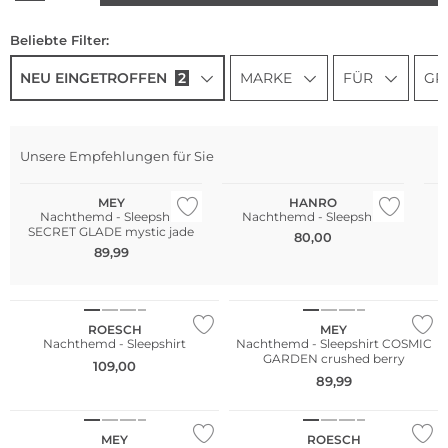
Beliebte Filter:
NEU EINGETROFFEN
2
MARKE
FÜR
GR
Unsere Empfehlungen für Sie
NEU
NEU
N
MEY
HANRO
Nachthemd - Sleepshirt
Nachthemd - Sleepshirt
SECRET GLADE mystic jade
80,00
89,99
NEU
NEU
ROESCH
MEY
Nachthemd - Sleepshirt
Nachthemd - Sleepshirt COSMIC
GARDEN crushed berry
109,00
89,99
NEU
NEU
MEY
ROESCH