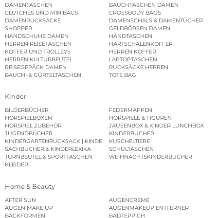
DAMENTASCHEN
BAUCHTASCHEN DAMEN
CLUTCHES UND MINIBAGS
CROSSBODY BAGS
DAMENRUCKSÄCKE
DAMENSCHALS & DAMENTÜCHER
SHOPPER
GELDBÖRSEN DAMEN
HANDSCHUHE DAMEN
HANDTASCHEN
HERREN REISETASCHEN
HARTSCHALENKOFFER
KOFFER UND TROLLEYS
HERREN KOFFER
HERREN KULTURBEUTEL
LAPTOPTASCHEN
REISEGEPÄCK DAMEN
RUCKSÄCKE HERREN
BAUCH- & GÜRTELTASCHEN
TOTE BAG
Kinder
BILDERBÜCHER
FEDERMAPPEN
HÖRSPIELBOXEN
HÖRSPIELE & FIGUREN
HÖRSPIEL ZUBEHÖR
JAUSENBOX & KINDER LUNCHBOX
JUGENDBÜCHER
KINDERBÜCHER
KINDERGARTENRUCKSACK | KINDERGARTENBEUTEL
KUSCHELTIERE
SACHBÜCHER & KINDERLEXIKA
SCHULTASCHEN
TURNBEUTEL & SPORTTASCHEN
WEIHNACHTSKINDERBÜCHER
KLEIDER
Home & Beauty
AFTER SUN
AUGENCREME
AUGEN MAKE UP
AUGENMAKEUP ENTFERNER
BACKFORMEN
BADTEPPICH