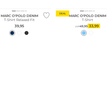
ltig
Nachhaltig
DEAL
MARC O'POLO DENIM
MARC O'POLO DENIM
T-Shirt Relaxed Fit
T-Shirt
39,95
33,99
49,95
UVP