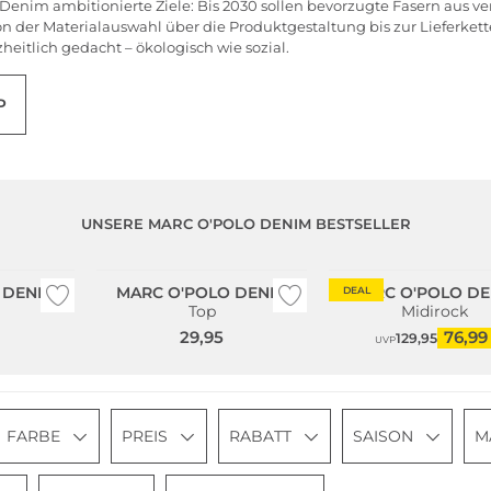
 Denim ambitionierte Ziele: Bis 2030 sollen bevorzugte Fasern aus 
er Materialauswahl über die Produktgestaltung bis zur Lieferkette
eitlich gedacht – ökologisch wie sozial.
P
UNSERE MARC O'POLO DENIM BESTSELLER
Nachhaltig
Nachhaltig
 DENIM
MARC O'POLO DENIM
MARC O'POLO DE
DEAL
Top
Midirock
29,95
76,99
129,95
UVP
FARBE
PREIS
RABATT
SAISON
M