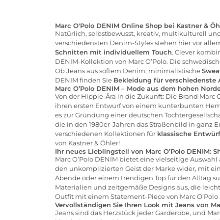
Marc O'Polo DENIM Online Shop bei Kastner & Öh
Natürlich, selbstbewusst, kreativ, multikulturell 
verschiedensten Denim-Styles stehen hier vor alle
Schnitten mit individuellem Touch
. Clever kombi
DENIM-Kollektion von Marc O’Polo. Die schwedische
Ob
Jeans
aus softem Denim, minimalistische
Sweat
DENIM finden Sie
Bekleidung für verschiedenste 
Marc O’Polo DENIM – Mode aus dem hohen Nord
Von der Hippie-Ära in die Zukunft: Die Brand
Marc 
ihren ersten Entwurf von einem kunterbunten Hemd
es zur Gründung einer deutschen Tochtergesellsch
die in den 1980er-Jahren das Straßenbild in ganz E
verschiedenen Kollektionen für
klassische Entwür
von Kastner & Öhler!
Ihr neues Lieblingsteil von Marc O’Polo DENIM: Sh
Marc O’Polo DENIM bietet eine vielseitige Auswahl a
den unkomplizierten Geist der Marke wider, mit ein
Abende oder einem trendigen Top für den Alltag su
Materialien und zeitgemäße Designs aus, die leic
Outfit mit einem Statement-Piece von Marc O’Pol
Vervollständigen Sie Ihren Look mit Jeans von M
Jeans sind das Herzstück jeder Garderobe, und Marc