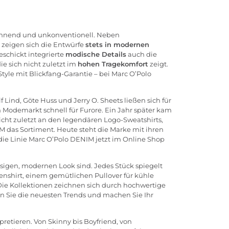
spannend und unkonventionell. Neben
 zeigen sich die Entwürfe
stets in modernen
schickt integrierte
modische Details
auch die
e sich nicht zuletzt im
hohen Tragekomfort
zeigt.
tyle mit Blickfang-Garantie – bei Marc O’Polo
lf Lind, Göte Huss und Jerry O. Sheets ließen sich für
Modemarkt schnell für Furore. Ein Jahr später kam
 nicht zuletzt an den legendären Logo-Sweatshirts,
IM das Sortiment. Heute steht die Marke mit ihren
die Linie Marc O’Polo DENIM jetzt im
Online Shop
ässigen, modernen Look sind. Jedes Stück spiegelt
enshirt, einem gemütlichen Pullover für kühle
Die Kollektionen zeichnen sich durch hochwertige
n Sie die neuesten Trends und machen Sie Ihr
pretieren. Von Skinny bis Boyfriend, von