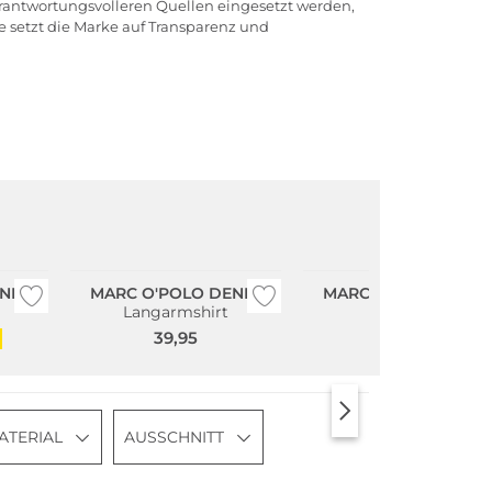
verantwortungsvolleren Quellen eingesetzt werden,
 setzt die Marke auf Transparenz und
Nachhaltig
Nachhaltig
NIM
MARC O'POLO DENIM
MARC O'POLO DENI
Langarmshirt
T-Shirt
39,95
24,95
ATERIAL
AUSSCHNITT