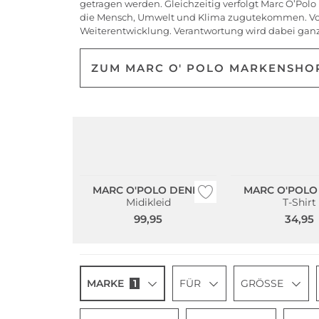
getragen werden. Gleichzeitig verfolgt Marc O’Polo
die Mensch, Umwelt und Klima zugutekommen. Von d
Weiterentwicklung. Verantwortung wird dabei ganzh
ZUM MARC O' POLO MARKENSHO
Nachhaltig
Nachhaltig
MARC O'POLO DENIM
MARC O'POLO
Midikleid
T-Shirt
99,95
34,95
MARKE
1
FÜR
GRÖSSE