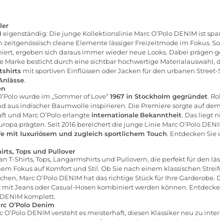
ler
und eigenständig: Die junge Kollektionslinie Marc O’Polo DENIM ist 
m zeitgenössisch cleane Elemente lässiger Freizeitmode im Fokus. So
niert, ergeben sich daraus immer wieder neue Looks. Dabei prägen ge
 Marke besticht durch eine sichtbar hochwertige Materialauswahl, di
shirts
mit sportiven Einflüssen oder
Jacken
für den urbanen Street-S
Anlässe
.
en
O’Polo
wurde im „Sommer of Love“
1967 in Stockholm gegründet
. Ro
 aus indischer Baumwolle inspirieren. Die Premiere sorgte auf dem 
aft und Marc O’Polo erlangte
internationale
Bekanntheit
. Das liegt
uropa prägten. Seit 2016 bereichert die junge Linie Marc O’Polo DEN
fe mit luxuriösem und zugleich sportlichem Touch
. Entdecken Sie 
irts, Tops und Pullover
n T-Shirts, Tops, Langarmshirts und Pullovern, die perfekt für den l
em Fokus auf Komfort und Stil. Ob Sie nach einem klassischen Streif
chen, Marc O’Polo DENIM hat das richtige Stück für Ihre Garderobe. 
ht mit Jeans oder Casual-Hosen kombiniert werden können. Entdecke
o DENIM komplett.
arc O’Polo Denim
 O’Polo DENIM versteht es meisterhaft, diesen Klassiker neu zu inter