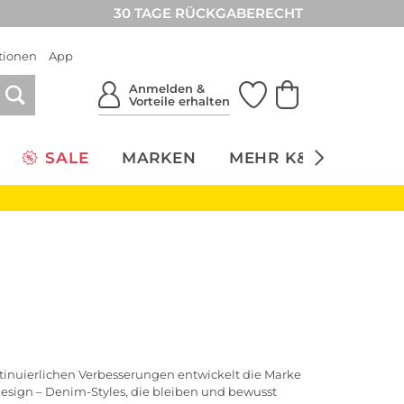
30 TAGE RÜCKGABERECHT
tionen
App
Anmelden &
Vorteile erhalten
SALE
MARKEN
MEHR K&Ö
NACH
ontinuierlichen Verbesserungen entwickelt die Marke
 Design – Denim-Styles, die bleiben und bewusst