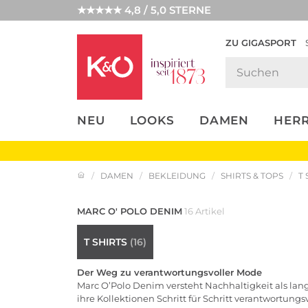
★★★★★ 4,8 / 5,0 STERNE
ZU GIGASPORT
FASHION-
UNSERE APP
CLICK &
CLICK &
TRENDS
COLLECT
RESERVE
NEU
LOOKS
DAMEN
HER
DAMEN
BEKLEIDUNG
SHIRTS & TOPS
T 
MARC O' POLO DENIM
16 Artikel
T SHIRTS
(16)
Der Weg zu verantwortungsvoller Mode
Marc O’Polo Denim versteht Nachhaltigkeit als lang
ihre Kollektionen Schritt für Schritt verantwortung