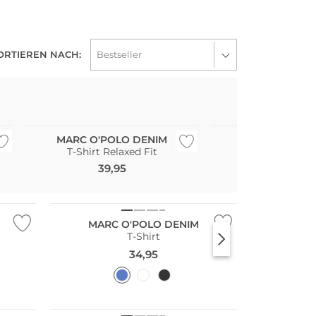
ORTIEREN NACH:
Nachhaltig
Nachhaltig
MARC O'POLO DENIM
MARC O'POLO
T-Shirt Relaxed Fit
T-Shirt
39,95
49,95
Nachhaltig
MARC O'POLO DENIM
T-Shirt
34,95
Nachhaltig