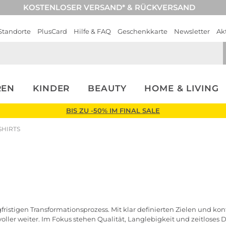
KOSTENLOSER VERSAND* & RÜCKVERSAND
Standorte
PlusCard
Hilfe & FAQ
Geschenkkarte
Newsletter
Ak
REN
KINDER
BEAUTY
HOME & LIVING
BIS ZU -50% IM FINAL SALE
SHIRTS
fristigen Transformationsprozess. Mit klar definierten Zielen und k
svoller weiter. Im Fokus stehen Qualität, Langlebigkeit und zeitloses