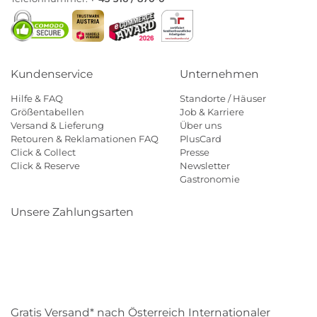
Kundenservice
Unternehmen
Hilfe & FAQ
Standorte / Häuser
Größentabellen
Job & Karriere
Versand & Lieferung
Über uns
Retouren & Reklamationen FAQ
PlusCard
Click & Collect
Presse
Click & Reserve
Newsletter
Gastronomie
Unsere Zahlungsarten
Klarna
Paypal
Mastercard
Visa
Diners
Eps
Shop
Applepay
Amazon
Gratis Versand* nach Österreich Internationaler