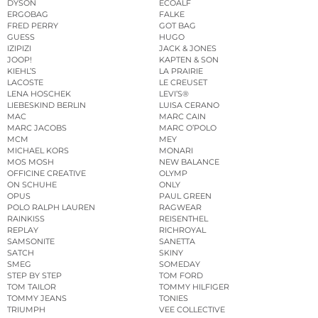
DYSON
ECOALF
ERGOBAG
FALKE
FRED PERRY
GOT BAG
GUESS
HUGO
IZIPIZI
JACK & JONES
JOOP!
KAPTEN & SON
KIEHL’S
LA PRAIRIE
LACOSTE
LE CREUSET
LENA HOSCHEK
LEVI’S®
LIEBESKIND BERLIN
LUISA CERANO
MAC
MARC CAIN
MARC JACOBS
MARC O’POLO
MCM
MEY
MICHAEL KORS
MONARI
MOS MOSH
NEW BALANCE
OFFICINE CREATIVE
OLYMP
ON SCHUHE
ONLY
OPUS
PAUL GREEN
POLO RALPH LAUREN
RAGWEAR
RAINKISS
REISENTHEL
REPLAY
RICHROYAL
SAMSONITE
SANETTA
SATCH
SKINY
SMEG
SOMEDAY
STEP BY STEP
TOM FORD
TOM TAILOR
TOMMY HILFIGER
TOMMY JEANS
TONIES
TRIUMPH
VEE COLLECTIVE