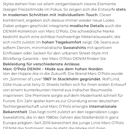
Styles stehen hier vor allem zeitgenössisch cleane Elemente
lässiger Freizeitmode im Fokus. So zeigen sich die Entwürfe
stets
in modernen Schnitten mit individuellem Touch
. Clever
kombiniert, ergeben sich daraus immer wieder neue Looks.
Dabei prägen geschickt integrierte
modische Details
auch die
DENIM-Kollektion von Marc O’Polo. Die schwedische Marke
besticht durch eine sichtbar hochwertige Materialauswahl, die
sich nicht zuletzt im
hohen Tragekomfort
zeigt. Ob
Jeans
aus
softem Denim, minimalistische
Sweatshirts
mit sportiven
Einflüssen oder
Jacken
für den urbanen Street-Style mit
Blickfang-Garantie – bei Marc O’Polo DENIM finden Sie
Bekleidung für verschiedenste Anlässe
.
Marc O’Polo DENIM – Mode aus dem hohen Norden
Von der Hippie-Ära in die Zukunft: Die Brand
Marc O’Polo
wurde
im „Sommer of Love“
1967 in Stockholm gegründet
. Rolf Lind,
Göte Huss und Jerry O. Sheets ließen sich für ihren ersten Entwurf
von einem kunterbunten Hemd aus indischer Baumwolle
inspirieren. Die Premiere sorgte auf dem Modemarkt schnell für
Furore. Ein Jahr später kam es zur Gründung einer deutschen
Tochtergesellschaft und Marc O’Polo erlangte
internationale
Bekanntheit
. Das liegt nicht zuletzt an den legendären Logo-
Sweatshirts, die in den 1980er-Jahren das Straßenbild in ganz
Europa prägten. Seit 2016 bereichert die junge Linie Marc O’Polo
DENIM das Sortiment. Heute steht die Marke mit ihren