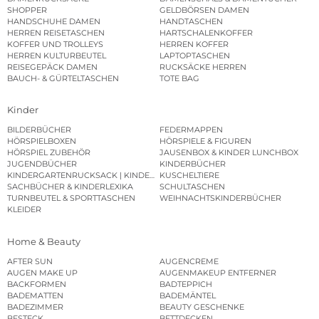
SHOPPER
GELDBÖRSEN DAMEN
HANDSCHUHE DAMEN
HANDTASCHEN
HERREN REISETASCHEN
HARTSCHALENKOFFER
KOFFER UND TROLLEYS
HERREN KOFFER
HERREN KULTURBEUTEL
LAPTOPTASCHEN
REISEGEPÄCK DAMEN
RUCKSÄCKE HERREN
BAUCH- & GÜRTELTASCHEN
TOTE BAG
Kinder
BILDERBÜCHER
FEDERMAPPEN
HÖRSPIELBOXEN
HÖRSPIELE & FIGUREN
HÖRSPIEL ZUBEHÖR
JAUSENBOX & KINDER LUNCHBOX
JUGENDBÜCHER
KINDERBÜCHER
KINDERGARTENRUCKSACK | KINDERGARTENBEUTEL
KUSCHELTIERE
SACHBÜCHER & KINDERLEXIKA
SCHULTASCHEN
TURNBEUTEL & SPORTTASCHEN
WEIHNACHTSKINDERBÜCHER
KLEIDER
Home & Beauty
AFTER SUN
AUGENCREME
AUGEN MAKE UP
AUGENMAKEUP ENTFERNER
BACKFORMEN
BADTEPPICH
BADEMATTEN
BADEMÄNTEL
BADEZIMMER
BEAUTY GESCHENKE
BESTECK
BETTDECKEN