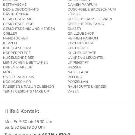
BETTWÄSCHE
DAMEN PARFUM
DEO & DEODORANTS
DUSCHGEL & BADESCHAUM
GÄSTETÜCHER
FÜR SIE
GESICHTSCREME
GESICHTSCREME HERREN
GESICHTSPFLEGE
GESICHTSREINIGUNG
GESICHTSREINIGUNG HERREN
GLÄSER
GRILLER
GRILLZUBEHÖR
HANDTÜCHER
HERREN PARFUM
KERZEN
KOCHBESTECK
KOCHGESCHIRR
KOCHTÖPFE
KÖRPERPFLEGE
KÜCHENGERÄTE
KUGELSCHREIBER
LAMPEN & LEUCHTEN
LEINTÜCHER & BETTLAKEN
LIPPENSTIFT
LIPPEN MAKE UP
MESSER
MÖBEL
NAGELLACK
UNISEX PARFUMS
PEELING
KOCHGESCHIRR
PORZELLAN
RASIERER & RASUR ZUBEHÖR
RAUMDÜFTE & KERZEN
TEINT | GESICHTS MAKE UP
VASEN
Hilfe & Kontakt
Mo.–Fr. 9:30 bis 18:30 Uhr
Sa. 9:30 bis 18:00 Uhr
Telefonnummer:
+ 43 316 / 870-0