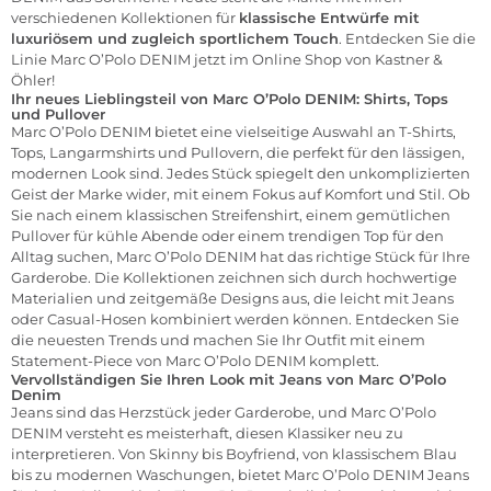
verschiedenen Kollektionen für
klassische Entwürfe mit
luxuriösem und zugleich sportlichem Touch
. Entdecken Sie die
Linie Marc O’Polo DENIM jetzt im
Online Shop von Kastner &
Öhler!
Ihr neues Lieblingsteil von Marc O’Polo DENIM: Shirts, Tops
und Pullover
Marc O’Polo DENIM bietet eine vielseitige Auswahl an T-Shirts,
Tops, Langarmshirts und Pullovern, die perfekt für den lässigen,
modernen Look sind. Jedes Stück spiegelt den unkomplizierten
Geist der Marke wider, mit einem Fokus auf Komfort und Stil. Ob
Sie nach einem klassischen Streifenshirt, einem gemütlichen
Pullover für kühle Abende oder einem trendigen Top für den
Alltag suchen, Marc O’Polo DENIM hat das richtige Stück für Ihre
Garderobe. Die Kollektionen zeichnen sich durch hochwertige
Materialien und zeitgemäße Designs aus, die leicht mit Jeans
oder Casual-Hosen kombiniert werden können. Entdecken Sie
die neuesten Trends und machen Sie Ihr Outfit mit einem
Statement-Piece von Marc O’Polo DENIM komplett.
Vervollständigen Sie Ihren Look mit Jeans von Marc O’Polo
Denim
Jeans sind das Herzstück jeder Garderobe, und Marc O’Polo
DENIM versteht es meisterhaft, diesen Klassiker neu zu
interpretieren. Von Skinny bis Boyfriend, von klassischem Blau
bis zu modernen Waschungen, bietet Marc O’Polo DENIM Jeans