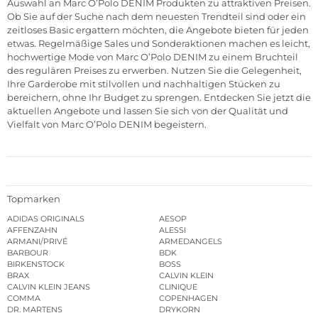
Auswahl an Marc O’Polo DENIM Produkten zu attraktiven Preisen.
Ob Sie auf der Suche nach dem neuesten Trendteil sind oder ein
zeitloses Basic ergattern möchten, die Angebote bieten für jeden
etwas. Regelmäßige Sales und Sonderaktionen machen es leicht,
hochwertige Mode von Marc O’Polo DENIM zu einem Bruchteil
des regulären Preises zu erwerben. Nutzen Sie die Gelegenheit,
Ihre Garderobe mit stilvollen und nachhaltigen Stücken zu
bereichern, ohne Ihr Budget zu sprengen. Entdecken Sie jetzt die
aktuellen Angebote und lassen Sie sich von der Qualität und
Vielfalt von Marc O’Polo DENIM begeistern.
Topmarken
ADIDAS ORIGINALS
AESOP
AFFENZAHN
ALESSI
ARMANI/PRIVÉ
ARMEDANGELS
BARBOUR
BDK
BIRKENSTOCK
BOSS
BRAX
CALVIN KLEIN
CALVIN KLEIN JEANS
CLINIQUE
COMMA
COPENHAGEN
DR. MARTENS
DRYKORN