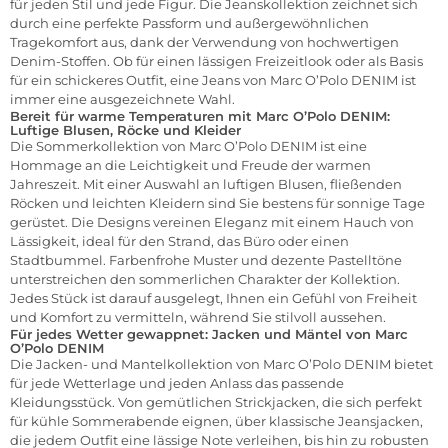
für jeden Stil und jede Figur. Die Jeanskollektion zeichnet sich
durch eine perfekte Passform und außergewöhnlichen
Tragekomfort aus, dank der Verwendung von hochwertigen
Denim-Stoffen. Ob für einen lässigen Freizeitlook oder als Basis
für ein schickeres Outfit, eine Jeans von Marc O’Polo DENIM ist
immer eine ausgezeichnete Wahl.
Bereit für warme Temperaturen mit Marc O’Polo DENIM:
Luftige Blusen, Röcke und Kleid
er
Die Sommerkollektion von Marc O’Polo DENIM ist eine
Hommage an die Leichtigkeit und Freude der warmen
Jahreszeit. Mit einer Auswahl an luftigen
Blusen
, fließenden
Röcken
und leichten
Kleidern
sind Sie bestens für sonnige Tage
gerüstet. Die Designs vereinen Eleganz mit einem Hauch von
Lässigkeit, ideal für den Strand, das Büro oder einen
Stadtbummel. Farbenfrohe Muster und dezente Pastelltöne
unterstreichen den sommerlichen Charakter der Kollektion.
Jedes Stück ist darauf ausgelegt, Ihnen ein Gefühl von Freiheit
und Komfort zu vermitteln, während Sie stilvoll aussehen.
Für jedes Wetter gewappnet: Jacken und Mäntel von Marc
O’Polo DENIM
Die Jacken- und Mantelkollektion von Marc O’Polo DENIM bietet
für jede Wetterlage und jeden Anlass das passende
Kleidungsstück. Von gemütlichen Strickjacken, die sich perfekt
für kühle Sommerabende eignen, über klassische Jeansjacken,
die jedem Outfit eine lässige Note verleihen, bis hin zu robusten