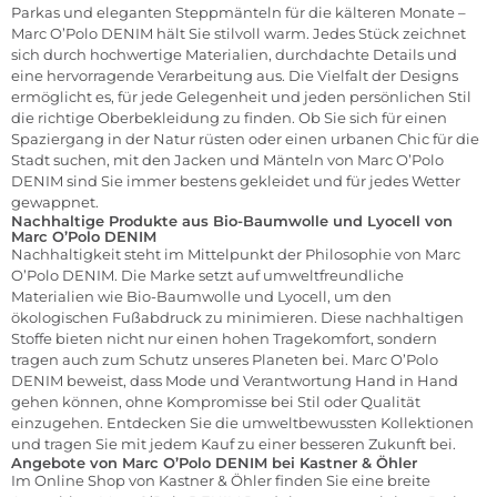
Parkas und eleganten Steppmänteln für die kälteren Monate –
Marc O’Polo DENIM hält Sie stilvoll warm. Jedes Stück zeichnet
sich durch hochwertige Materialien, durchdachte Details und
eine hervorragende Verarbeitung aus. Die Vielfalt der Designs
ermöglicht es, für jede Gelegenheit und jeden persönlichen Stil
die richtige Oberbekleidung zu finden. Ob Sie sich für einen
Spaziergang in der Natur rüsten oder einen urbanen Chic für die
Stadt suchen, mit den Jacken und Mänteln von Marc O’Polo
DENIM sind Sie immer bestens gekleidet und für jedes Wetter
gewappnet.
Nachhaltige Produkte aus Bio-Baumwolle und Lyocell von
Marc O’Polo DENIM
Nachhaltigkeit steht im Mittelpunkt der Philosophie von Marc
O’Polo DENIM. Die Marke setzt auf umweltfreundliche
Materialien wie Bio-Baumwolle und Lyocell, um den
ökologischen Fußabdruck zu minimieren. Diese nachhaltigen
Stoffe bieten nicht nur einen hohen Tragekomfort, sondern
tragen auch zum Schutz unseres Planeten bei. Marc O’Polo
DENIM beweist, dass Mode und Verantwortung Hand in Hand
gehen können, ohne Kompromisse bei Stil oder Qualität
einzugehen. Entdecken Sie die umweltbewussten Kollektionen
und tragen Sie mit jedem Kauf zu einer besseren Zukunft bei.
Angebote von Marc O’Polo DENIM bei Kastner & Öhler
Im Online Shop von Kastner & Öhler finden Sie eine breite