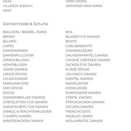
VEJA
VERO MODA
VILLEROY & BOCH
WEEKEND MAX MARA
WMF
Damenmode & Schuhe
BALLOON / BARREL JEANS
BHS
BIKINIS
BLAZER FÜR DAMEN
BLUSEN
BOOTS
CAPES
CHELSEABOOTS
DAMENHOSEN
DAMENKLEIDER
DAMENPULLOVER
DAUNENMÄNTEL DAMEN
DIRNDLBLUSEN
GROSSE GRÖSSEN DAMEN
HEMDBLUSEN
JACKEN FÜR DAMEN
JEANS DAMEN
KURZE RÖCKE
LANGE RÖCKE
LEGGINGS DAMEN
LOUNGEWEAR
MÄNTEL DAMEN
MARLENEHOSE
MAXIKLEIDER
MIDI RÖCKE
MIDIKLEIDER
RÖCKE
SHAPEWEAR DAMEN
SONNENBRILLEN DAMEN
STIEFEL DAMEN
STIEFELETTEN FÜR DAMEN
STRICKJACKEN DAMEN
SWEATSHIRTS FÜR DAMEN
SOCKEN DAMEN
DIRNDL & TRACHTENKLEIDER
TRENCHCOATS
T-SHIRTS DAMEN
WIDELEG JEANS
WINTERJACKEN DAMEN
WOLLMÄNTEL DAMEN