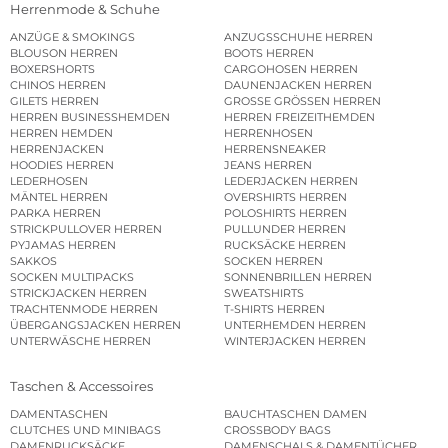
Herrenmode & Schuhe
ANZÜGE & SMOKINGS
ANZUGSSCHUHE HERREN
BLOUSON HERREN
BOOTS HERREN
BOXERSHORTS
CARGOHOSEN HERREN
CHINOS HERREN
DAUNENJACKEN HERREN
GILETS HERREN
GROSSE GRÖSSEN HERREN
HERREN BUSINESSHEMDEN
HERREN FREIZEITHEMDEN
HERREN HEMDEN
HERRENHOSEN
HERRENJACKEN
HERRENSNEAKER
HOODIES HERREN
JEANS HERREN
LEDERHOSEN
LEDERJACKEN HERREN
MÄNTEL HERREN
OVERSHIRTS HERREN
PARKA HERREN
POLOSHIRTS HERREN
STRICKPULLOVER HERREN
PULLUNDER HERREN
PYJAMAS HERREN
RUCKSÄCKE HERREN
SAKKOS
SOCKEN HERREN
SOCKEN MULTIPACKS
SONNENBRILLEN HERREN
STRICKJACKEN HERREN
SWEATSHIRTS
TRACHTENMODE HERREN
T-SHIRTS HERREN
ÜBERGANGSJACKEN HERREN
UNTERHEMDEN HERREN
UNTERWÄSCHE HERREN
WINTERJACKEN HERREN
Taschen & Accessoires
DAMENTASCHEN
BAUCHTASCHEN DAMEN
CLUTCHES UND MINIBAGS
CROSSBODY BAGS
DAMENRUCKSÄCKE
DAMENSCHALS & DAMENTÜCHER