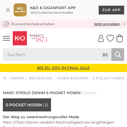
K&Ö & GIGASPORT APP
ZUR APP
Jetzt kostenlos downloaden
Pluscard Vorteile erhalten
KOSTENLOSER VERSAND* & RÜCKVERSAND
Jetzt anmelden
UNSERE APP
CLICK &
CLICK &
COLLECT
RESERVE
BIS ZU -50% IM FINAL SALE
DAMEN
BEKLEIDUNG
HOSEN & SHORTS
5-POCKET HOSEN
MARC O'POLO DENIM 5-POCKET HOSEN
3 Artikel
5-POCKET HOSEN
(3)
Der Weg zu verantwortungsvoller Mode
Marc O’Polo Denim versteht Nachhaltigkeit als langfristigen