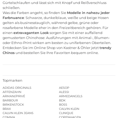
Gürtelschlaufen und lässt sich mit Knopf und Reißverschluss
schließen.
Was die Farben angeht, so finden Sie
Modelle in nahezu jeder
Farbnuance
: Schwarze, dunkelblaue, weiße und beige Hosen
gelten als businesstauglich, während gelbe, grüne oder
rosafarbene Modelle eher in den Freizeitbereich gehören. Für
einen
extravaganten Look
sorgen Sie mit einer auffallend
gemusterten Chinohose: Ausführungen mit Animal-, Blumen-
oder Ethno-Print wirken am besten zu unifarbenen Oberteilen.
Entdecken Sie im Online Shop von Kastner & Öhler jetzt
trendy
Chinos
und bestellen Sie Ihre Favoriten bequem online.
Topmarken
ADIDAS ORIGINALS
AESOP
AFFENZAHN
ALESSI
ARMANI/PRIVÉ
ARMEDANGELS
BARBOUR
BDK
BIRKENSTOCK
BOSS
BRAX
CALVIN KLEIN
CALVIN KLEIN JEANS
CLINIQUE
COMMA
COPENHAGEN