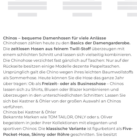
Chinos – bequeme Damenhosen für viele Anlässe
Chinohosen zählen heute zu den
Basics der Damengarderobe.
Die
zeitlosen Hosen aus feinem Twill-Stoff
überzeugen mit
einem schlichten Schnitt und lassen sich vielseitig kombinieren.
Die Chinohose verzichtet fast gänzlich auf Taschen: Nur auf der
Rückseite besitzen einige Modelle dezente Paspeltaschen.
Ursprünglich galt die Chino wegen ihres leichten Baumwollstoffs
als Sommerhose. Heute können Sie die Hose das ganze Jahr
über tragen: Ob als
Freizeit- oder als Businesshose
– Chinos
lassen sich zu Shirts, Blusen oder Blazer kombinieren und
überzeugen in den unterschiedlichsten Schnitten: Lassen Sie
sich bei Kastner & Öhler von der großen Auswahl an Chinos
verführen.
Chinos bei Kastner & Öhler
Bekannte Marken wie
TOM TAILOR
,
ONLY
oder
s. Oliver
begeistern in jeder ihrer Kollektionen mit eleganten und
sportiven Chinos: Die
klassische Variante
ist figurbetont als
Five-
Pocket-Hose, Skinny oder Röhre
geschnitten. Sie besitzt