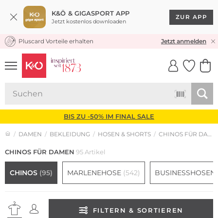
K&Ö & GIGASPORT APP
ZUR APP
Jetzt kostenlos downloaden
Pluscard Vorteile erhalten
KOSTENLOSER VERSAND* & RÜCKVERSAND
Jetzt anmelden
UNSERE APP
CLICK &
CLICK &
COLLECT
RESERVE
BIS ZU -50% IM FINAL SALE
DAMEN
BEKLEIDUNG
HOSEN & SHORTS
CHINOS FÜR DAMEN
CHINOS FÜR DAMEN
95 Artikel
CHINOS
(95)
MARLENEHOSE
(542)
BUSINESSHOSEN
FILTERN & SORTIEREN