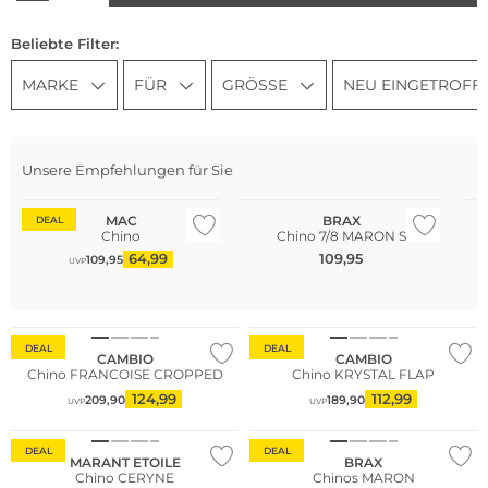
Beliebte Filter:
MARKE
FÜR
GRÖSSE
NEU EINGETROFF
Unsere Empfehlungen für Sie
Große Größen
Große Größen
Gr
MAC
BRAX
DEAL
Chino
Chino 7/8 MARON S
64,99
109,95
109,95
UVP
Große Größen
DEAL
DEAL
CAMBIO
CAMBIO
Chino FRANCOISE CROPPED
Chino KRYSTAL FLAP
124,99
112,99
209,90
189,90
UVP
UVP
Fashion Tipp
DEAL
DEAL
MARANT ETOILE
BRAX
Chino CERYNE
Chinos MARON