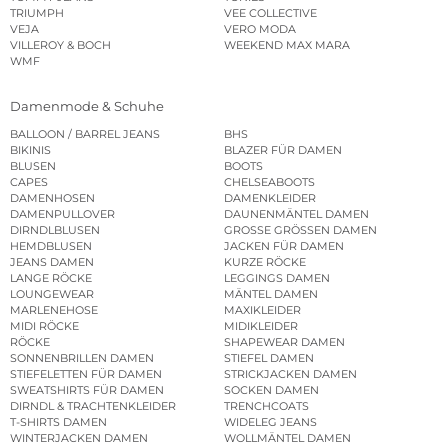
TRIUMPH
VEE COLLECTIVE
VEJA
VERO MODA
VILLEROY & BOCH
WEEKEND MAX MARA
WMF
Damenmode & Schuhe
BALLOON / BARREL JEANS
BHS
BIKINIS
BLAZER FÜR DAMEN
BLUSEN
BOOTS
CAPES
CHELSEABOOTS
DAMENHOSEN
DAMENKLEIDER
DAMENPULLOVER
DAUNENMÄNTEL DAMEN
DIRNDLBLUSEN
GROSSE GRÖSSEN DAMEN
HEMDBLUSEN
JACKEN FÜR DAMEN
JEANS DAMEN
KURZE RÖCKE
LANGE RÖCKE
LEGGINGS DAMEN
LOUNGEWEAR
MÄNTEL DAMEN
MARLENEHOSE
MAXIKLEIDER
MIDI RÖCKE
MIDIKLEIDER
RÖCKE
SHAPEWEAR DAMEN
SONNENBRILLEN DAMEN
STIEFEL DAMEN
STIEFELETTEN FÜR DAMEN
STRICKJACKEN DAMEN
SWEATSHIRTS FÜR DAMEN
SOCKEN DAMEN
DIRNDL & TRACHTENKLEIDER
TRENCHCOATS
T-SHIRTS DAMEN
WIDELEG JEANS
WINTERJACKEN DAMEN
WOLLMÄNTEL DAMEN