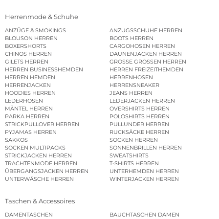
Herrenmode & Schuhe
ANZÜGE & SMOKINGS
ANZUGSSCHUHE HERREN
BLOUSON HERREN
BOOTS HERREN
BOXERSHORTS
CARGOHOSEN HERREN
CHINOS HERREN
DAUNENJACKEN HERREN
GILETS HERREN
GROSSE GRÖSSEN HERREN
HERREN BUSINESSHEMDEN
HERREN FREIZEITHEMDEN
HERREN HEMDEN
HERRENHOSEN
HERRENJACKEN
HERRENSNEAKER
HOODIES HERREN
JEANS HERREN
LEDERHOSEN
LEDERJACKEN HERREN
MÄNTEL HERREN
OVERSHIRTS HERREN
PARKA HERREN
POLOSHIRTS HERREN
STRICKPULLOVER HERREN
PULLUNDER HERREN
PYJAMAS HERREN
RUCKSÄCKE HERREN
SAKKOS
SOCKEN HERREN
SOCKEN MULTIPACKS
SONNENBRILLEN HERREN
STRICKJACKEN HERREN
SWEATSHIRTS
TRACHTENMODE HERREN
T-SHIRTS HERREN
ÜBERGANGSJACKEN HERREN
UNTERHEMDEN HERREN
UNTERWÄSCHE HERREN
WINTERJACKEN HERREN
Taschen & Accessoires
DAMENTASCHEN
BAUCHTASCHEN DAMEN