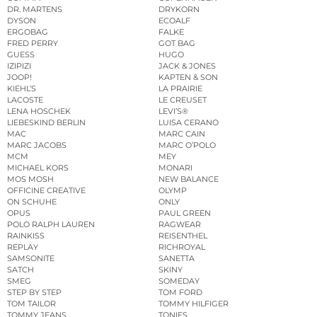
DR. MARTENS
DRYKORN
DYSON
ECOALF
ERGOBAG
FALKE
FRED PERRY
GOT BAG
GUESS
HUGO
IZIPIZI
JACK & JONES
JOOP!
KAPTEN & SON
KIEHL’S
LA PRAIRIE
LACOSTE
LE CREUSET
LENA HOSCHEK
LEVI’S®
LIEBESKIND BERLIN
LUISA CERANO
MAC
MARC CAIN
MARC JACOBS
MARC O’POLO
MCM
MEY
MICHAEL KORS
MONARI
MOS MOSH
NEW BALANCE
OFFICINE CREATIVE
OLYMP
ON SCHUHE
ONLY
OPUS
PAUL GREEN
POLO RALPH LAUREN
RAGWEAR
RAINKISS
REISENTHEL
REPLAY
RICHROYAL
SAMSONITE
SANETTA
SATCH
SKINY
SMEG
SOMEDAY
STEP BY STEP
TOM FORD
TOM TAILOR
TOMMY HILFIGER
TOMMY JEANS
TONIES