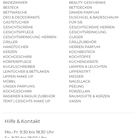
BADEZIMMER
BEAUTY GESCHENKE
BESTECK
BETTDECKEN
BETTWÄSCHE
DAMEN PARFUM
DEO & DEODORANTS
DUSCHGEL & BADESCHAUM
GÄSTETÜCHER
FÜR SIE
GESICHTSCREME
GESICHTSCREME HERREN
GESICHTSPFLEGE
GESICHTSREINIGUNG
GESICHTSREINIGUNG HERREN
GLÄSER
GRILLER
GRILLZUBEHÖR
HANDTÜCHER
HERREN PARFUM
KERZEN
KOCHBESTECK
KOCHGESCHIRR
KOCHTÖPFE
KÖRPERPFLEGE
KÜCHENGERÄTE
KUGELSCHREIBER
LAMPEN & LEUCHTEN
LEINTÜCHER & BETTLAKEN
LIPPENSTIFT
LIPPEN MAKE UP
MESSER
MÖBEL
NAGELLACK
UNISEX PARFUMS
PEELING
KOCHGESCHIRR
PORZELLAN
RASIERER & RASUR ZUBEHÖR
RAUMDÜFTE & KERZEN
TEINT | GESICHTS MAKE UP
VASEN
Hilfe & Kontakt
Mo.–Fr. 9:30 bis 18:30 Uhr
Sa. 9:30 bis 18:00 Uhr