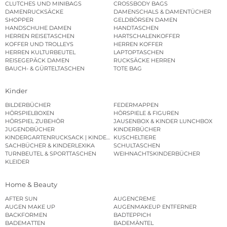
CLUTCHES UND MINIBAGS
CROSSBODY BAGS
DAMENRUCKSÄCKE
DAMENSCHALS & DAMENTÜCHER
SHOPPER
GELDBÖRSEN DAMEN
HANDSCHUHE DAMEN
HANDTASCHEN
HERREN REISETASCHEN
HARTSCHALENKOFFER
KOFFER UND TROLLEYS
HERREN KOFFER
HERREN KULTURBEUTEL
LAPTOPTASCHEN
REISEGEPÄCK DAMEN
RUCKSÄCKE HERREN
BAUCH- & GÜRTELTASCHEN
TOTE BAG
Kinder
BILDERBÜCHER
FEDERMAPPEN
HÖRSPIELBOXEN
HÖRSPIELE & FIGUREN
HÖRSPIEL ZUBEHÖR
JAUSENBOX & KINDER LUNCHBOX
JUGENDBÜCHER
KINDERBÜCHER
KINDERGARTENRUCKSACK | KINDERGARTENBEUTEL
KUSCHELTIERE
SACHBÜCHER & KINDERLEXIKA
SCHULTASCHEN
TURNBEUTEL & SPORTTASCHEN
WEIHNACHTSKINDERBÜCHER
KLEIDER
Home & Beauty
AFTER SUN
AUGENCREME
AUGEN MAKE UP
AUGENMAKEUP ENTFERNER
BACKFORMEN
BADTEPPICH
BADEMATTEN
BADEMÄNTEL