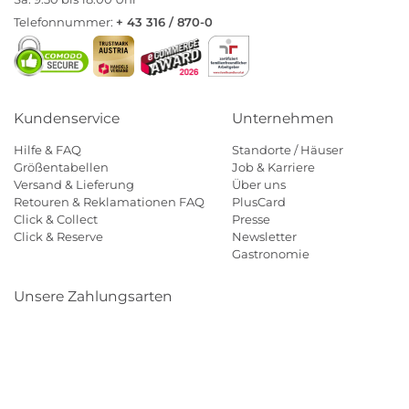
Telefonnummer:
+ 43 316 / 870-0
Kundenservice
Unternehmen
Hilfe & FAQ
Standorte / Häuser
Größentabellen
Job & Karriere
Versand & Lieferung
Über uns
Retouren & Reklamationen FAQ
PlusCard
Click & Collect
Presse
Click & Reserve
Newsletter
Gastronomie
Unsere Zahlungsarten
Klarna
Paypal
Mastercard
Visa
Diners
Eps
Shop
Applepay
Amazon