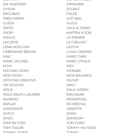
DR. MARTENS
DRYKORN
DYSON
ECOALF
ERGOBAG
FALKE
FRED PERRY
GOT BAG
GUESS
HUGO
IZIPIZI
JACK & JONES
JOOP!
KAPTEN & SON
KIEHL’S
LA PRAIRIE
LACOSTE
LE CREUSET
LENA HOSCHEK
LEVI’S®
LIEBESKIND BERLIN
LUISA CERANO
MAC
MARC CAIN
MARC JACOBS
MARC O’POLO
MCM
MEY
MICHAEL KORS
MONARI
MOS MOSH
NEW BALANCE
OFFICINE CREATIVE
OLYMP
ON SCHUHE
ONLY
OPUS
PAUL GREEN
POLO RALPH LAUREN
RAGWEAR
RAINKISS
REISENTHEL
REPLAY
RICHROYAL
SAMSONITE
SANETTA
SATCH
SKINY
SMEG
SOMEDAY
STEP BY STEP
TOM FORD
TOM TAILOR
TOMMY HILFIGER
TOMMY JEANS
TONIES