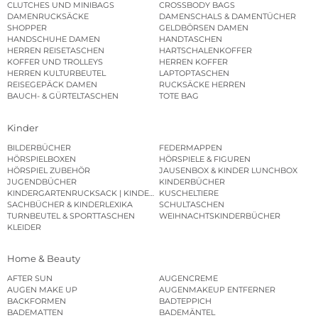
CLUTCHES UND MINIBAGS
CROSSBODY BAGS
DAMENRUCKSÄCKE
DAMENSCHALS & DAMENTÜCHER
SHOPPER
GELDBÖRSEN DAMEN
HANDSCHUHE DAMEN
HANDTASCHEN
HERREN REISETASCHEN
HARTSCHALENKOFFER
KOFFER UND TROLLEYS
HERREN KOFFER
HERREN KULTURBEUTEL
LAPTOPTASCHEN
REISEGEPÄCK DAMEN
RUCKSÄCKE HERREN
BAUCH- & GÜRTELTASCHEN
TOTE BAG
Kinder
BILDERBÜCHER
FEDERMAPPEN
HÖRSPIELBOXEN
HÖRSPIELE & FIGUREN
HÖRSPIEL ZUBEHÖR
JAUSENBOX & KINDER LUNCHBOX
JUGENDBÜCHER
KINDERBÜCHER
KINDERGARTENRUCKSACK | KINDERGARTENBEUTEL
KUSCHELTIERE
SACHBÜCHER & KINDERLEXIKA
SCHULTASCHEN
TURNBEUTEL & SPORTTASCHEN
WEIHNACHTSKINDERBÜCHER
KLEIDER
Home & Beauty
AFTER SUN
AUGENCREME
AUGEN MAKE UP
AUGENMAKEUP ENTFERNER
BACKFORMEN
BADTEPPICH
BADEMATTEN
BADEMÄNTEL