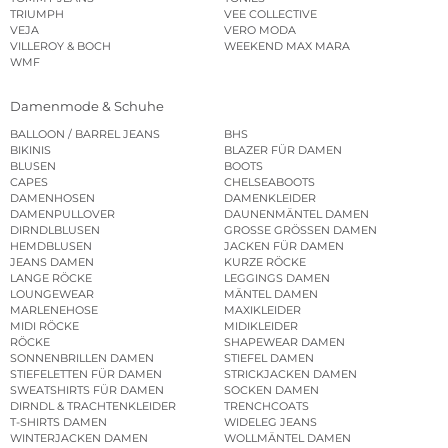
TRIUMPH
VEE COLLECTIVE
VEJA
VERO MODA
VILLEROY & BOCH
WEEKEND MAX MARA
WMF
Damenmode & Schuhe
BALLOON / BARREL JEANS
BHS
BIKINIS
BLAZER FÜR DAMEN
BLUSEN
BOOTS
CAPES
CHELSEABOOTS
DAMENHOSEN
DAMENKLEIDER
DAMENPULLOVER
DAUNENMÄNTEL DAMEN
DIRNDLBLUSEN
GROSSE GRÖSSEN DAMEN
HEMDBLUSEN
JACKEN FÜR DAMEN
JEANS DAMEN
KURZE RÖCKE
LANGE RÖCKE
LEGGINGS DAMEN
LOUNGEWEAR
MÄNTEL DAMEN
MARLENEHOSE
MAXIKLEIDER
MIDI RÖCKE
MIDIKLEIDER
RÖCKE
SHAPEWEAR DAMEN
SONNENBRILLEN DAMEN
STIEFEL DAMEN
STIEFELETTEN FÜR DAMEN
STRICKJACKEN DAMEN
SWEATSHIRTS FÜR DAMEN
SOCKEN DAMEN
DIRNDL & TRACHTENKLEIDER
TRENCHCOATS
T-SHIRTS DAMEN
WIDELEG JEANS
WINTERJACKEN DAMEN
WOLLMÄNTEL DAMEN