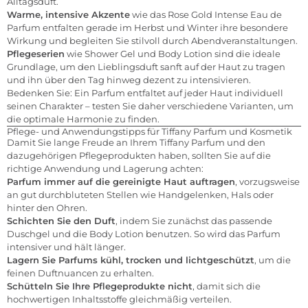
Alltagsduft.
Warme, intensive Akzente
wie das Rose Gold Intense Eau de
Parfum entfalten gerade im Herbst und Winter ihre besondere
Wirkung und begleiten Sie stilvoll durch Abendveranstaltungen.
Pflegeserien
wie Shower Gel und Body Lotion sind die ideale
Grundlage, um den Lieblingsduft sanft auf der Haut zu tragen
und ihn über den Tag hinweg dezent zu intensivieren.
Bedenken Sie: Ein Parfum entfaltet auf jeder Haut individuell
seinen Charakter – testen Sie daher verschiedene Varianten, um
die optimale Harmonie zu finden.
Pflege- und Anwendungstipps für Tiffany Parfum und Kosmetik
Damit Sie lange Freude an Ihrem Tiffany Parfum und den
dazugehörigen Pflegeprodukten haben, sollten Sie auf die
richtige Anwendung und Lagerung achten:
Parfum immer auf die gereinigte Haut auftragen
, vorzugsweise
an gut durchbluteten Stellen wie Handgelenken, Hals oder
hinter den Ohren.
Schichten Sie den Duft
, indem Sie zunächst das passende
Duschgel und die Body Lotion benutzen. So wird das Parfum
intensiver und hält länger.
Lagern Sie Parfums kühl, trocken und lichtgeschützt
, um die
feinen Duftnuancen zu erhalten.
Schütteln Sie Ihre Pflegeprodukte nicht
, damit sich die
hochwertigen Inhaltsstoffe gleichmäßig verteilen.