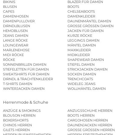
BIKINIS
BLAZER FÜR DAMEN
BLUSEN
BOOTS
CAPES
CHELSEABOOTS
DAMENHOSEN
DAMENKLEIDER
DAMENPULLOVER
DAUNENMÄNTEL DAMEN
DIRNDLBLUSEN
GROSSE GRÖSSEN DAMEN
HEMDBLUSEN
JACKEN FÜR DAMEN
JEANS DAMEN
KURZE RÖCKE
LANGE RÖCKE
LEGGINGS DAMEN
LOUNGEWEAR
MÄNTEL DAMEN
MARLENEHOSE
MAXIKLEIDER
MIDI RÖCKE
MIDIKLEIDER
RÖCKE
SHAPEWEAR DAMEN
SONNENBRILLEN DAMEN
STIEFEL DAMEN
STIEFELETTEN FÜR DAMEN
STRICKJACKEN DAMEN
SWEATSHIRTS FÜR DAMEN
SOCKEN DAMEN
DIRNDL & TRACHTENKLEIDER
TRENCHCOATS
T-SHIRTS DAMEN
WIDELEG JEANS
WINTERJACKEN DAMEN
WOLLMÄNTEL DAMEN
Herrenmode & Schuhe
ANZÜGE & SMOKINGS
ANZUGSSCHUHE HERREN
BLOUSON HERREN
BOOTS HERREN
BOXERSHORTS
CARGOHOSEN HERREN
CHINOS HERREN
DAUNENJACKEN HERREN
GILETS HERREN
GROSSE GRÖSSEN HERREN
HERREN BUSINESSHEMDEN
HERREN FREIZEITHEMDEN