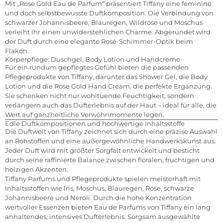
Mit „Rose Gold Eau de Parfum“ präsentiert Tiffany eine feminine
und doch selbstbewusste Duftkomposition. Die Verbindung von
schwarzer Johannisbeere, Blauregen, Wildrose und Moschus
verleiht ihr einen unwiderstehlichen Charme. Abgerundet wird
der Duft durch eine elegante Rosé-Schimmer-Optik beim
Flakon.
Körperpflege: Duschgel, Body Lotion und Handcreme
Für ein rundum gepflegtes Gefühl bieten die passenden
Pflegeprodukte von Tiffany, darunter das Shower Gel, die Body
Lotion und die Rose Gold Hand Cream, die perfekte Ergänzung.
Sie schenken nicht nur wohltuende Feuchtigkeit, sondern
verlängern auch das Dufterlebnis auf der Haut – ideal für alle, die
Wert auf ganzheitliche Verwöhnmomente legen.
Edle Duftkompositionen und hochwertige Inhaltsstoffe
Die Duftwelt von Tiffany zeichnet sich durch eine präzise Auswahl
an Rohstoffen und eine außergewöhnliche Handwerkskunst aus.
Jeder Duft wird mit größter Sorgfalt entwickelt und besticht
durch seine raffinierte Balance zwischen floralen, fruchtigen und
holzigen Akzenten.
Tiffany Parfums und Pflegeprodukte spielen meisterhaft mit
Inhaltsstoffen wie Iris, Moschus, Blauregen, Rose, schwarze
Johannisbeere und Neroli. Durch die hohe Konzentration
wertvoller Essenzen bieten Eau de Parfums von Tiffany ein lang
anhaltendes, intensives Dufterlebnis. Sorgsam ausgewählte