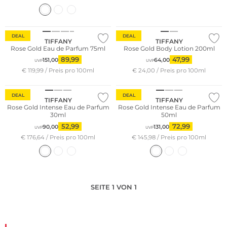
DEAL
DEAL
TIFFANY
TIFFANY
Rose Gold Eau de Parfum 75ml
Rose Gold Body Lotion 200ml
89,99
47,99
151,00
64,00
UVP
UVP
€ 119,99 / Preis pro 100ml
€ 24,00 / Preis pro 100ml
DEAL
DEAL
TIFFANY
TIFFANY
Rose Gold Intense Eau de Parfum
Rose Gold Intense Eau de Parfum
30ml
50ml
52,99
72,99
90,00
131,00
UVP
UVP
€ 176,64 / Preis pro 100ml
€ 145,98 / Preis pro 100ml
SEITE 1 VON 1