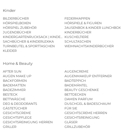
Kinder
BILDERBÜCHER
FEDERMAPPEN
HÖRSPIELBOXEN
HÖRSPIELE & FIGUREN
HÖRSPIEL ZUBEHÖR
JAUSENBOX & KINDER LUNCHBOX
JUGENDBÜCHER
KINDERBÜCHER
KINDERGARTENRUCKSACK | KINDERGARTENBEUTEL
KUSCHELTIERE
SACHBÜCHER & KINDERLEXIKA
SCHULTASCHEN
TURNBEUTEL & SPORTTASCHEN
WEIHNACHTSKINDERBÜCHER
KLEIDER
Home & Beauty
AFTER SUN
AUGENCREME
AUGEN MAKE UP
AUGENMAKEUP ENTFERNER
BACKFORMEN
BADTEPPICH
BADEMATTEN
BADEMÄNTEL
BADEZIMMER
BEAUTY GESCHENKE
BESTECK
BETTDECKEN
BETTWÄSCHE
DAMEN PARFUM
DEO & DEODORANTS
DUSCHGEL & BADESCHAUM
GÄSTETÜCHER
FÜR SIE
GESICHTSCREME
GESICHTSCREME HERREN
GESICHTSPFLEGE
GESICHTSREINIGUNG
GESICHTSREINIGUNG HERREN
GLÄSER
GRILLER
GRILLZUBEHÖR