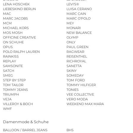
LENA HOSCHEK
LEVI’S®
LIEBESKIND BERLIN
LUISA CERANO
MAC
MARC CAIN
MARC JACOBS
MARC O’POLO
MCM
MEY
MICHAEL KORS
MONARI
MOS MOSH
NEW BALANCE
OFFICINE CREATIVE
OLYMP
ON SCHUHE
ONLY
OPUS
PAUL GREEN
POLO RALPH LAUREN
RAGWEAR
RAINKISS
REISENTHEL
REPLAY
RICHROYAL
SAMSONITE
SANETTA
SATCH
SKINY
SMEG
SOMEDAY
STEP BY STEP
TOM FORD
TOM TAILOR
TOMMY HILFIGER
TOMMY JEANS
TONIES
TRIUMPH
VEE COLLECTIVE
VEJA
VERO MODA
VILLEROY & BOCH
WEEKEND MAX MARA
WMF
Damenmode & Schuhe
BALLOON / BARREL JEANS
BHS