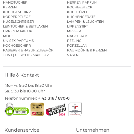
HANDTÜCHER
HERREN PARFUM
KERZEN
KOCHBESTECK
KOCHGESCHIRR
KOCHTÖPFE
KÖRPERPFLEGE
KÜCHENGERÄTE
KUGELSCHREIBER
LAMPEN & LEUCHTEN
LEINTÜCHER & BETTLAKEN
LIPPENSTIFT
LIPPEN MAKE UP
MESSER
MÖBEL
NAGELLACK
UNISEX PARFUMS
PEELING
KOCHGESCHIRR
PORZELLAN
RASIERER & RASUR ZUBEHÖR
RAUMDÜFTE & KERZEN
TEINT | GESICHTS MAKE UP
VASEN
Hilfe & Kontakt
Mo.–Fr. 9:30 bis 18:30 Uhr
Sa. 9:30 bis 18:00 Uhr
Telefonnummer:
+ 43 316 / 870-0
Kundenservice
Unternehmen