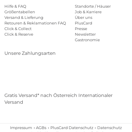
Hilfe & FAQ
Standorte / Häuser
Größentabellen
Job & Karriere
Versand & Lieferung
Über uns
Retouren & Reklamationen FAQ
PlusCard
Click & Collect
Presse
Click & Reserve
Newsletter
Gastronomie
Unsere Zahlungsarten
Klarna
Paypal
Mastercard
Visa
Diners
Eps
Shop
Applepay
Amazon
Gratis Versand* nach Österreich Internationaler
Versand
Impressum
AGBs
PlusCard Datenschutz
Datenschutz