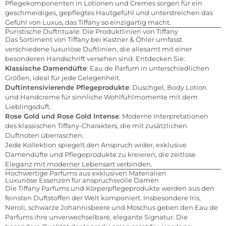
Pflegekomponenten in Lotionen und Cremes sorgen für ein
geschmeidiges, gepflegtes Hautgefühl und unterstreichen das
Gefühl von Luxus, das Tiffany so einzigartig macht.
Puristische Duftrituale: Die Produktlinien von Tiffany
Das Sortiment von Tiffany bei Kastner & Öhler umfasst
verschiedene luxuriöse Duftlinien, die allesamt mit einer
besonderen Handschrift versehen sind. Entdecken Sie:
Klassische Damendüfte
: Eau de Parfum in unterschiedlichen
Größen, ideal für jede Gelegenheit.
Duftintensivierende Pflegeprodukte
: Duschgel, Body Lotion
und Handcreme für sinnliche Wohlfühlmomente mit dem
Lieblingsduft.
Rose Gold und Rose Gold Intense
: Moderne Interpretationen
des klassischen Tiffany-Charakters, die mit zusätzlichen
Duftnoten überraschen.
Jede Kollektion spiegelt den Anspruch wider, exklusive
Damendüfte und Pflegeprodukte zu kreieren, die zeitlose
Eleganz mit moderner Lebensart verbinden.
Hochwertige Parfums aus exklusiven Materialien
Luxuriöse Essenzen für anspruchsvolle Damen
Die Tiffany Parfums und Körperpflegeprodukte werden aus den
feinsten Duftstoffen der Welt komponiert. Insbesondere Iris,
Neroli, schwarze Johannisbeere und Moschus geben den Eau de
Parfums ihre unverwechselbare, elegante Signatur. Die