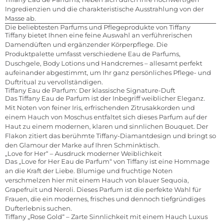
Ingredienzien und die charakteristische Ausstrahlung von der
Masse ab.
Die beliebtesten Parfums und Pflegeprodukte von Tiffany
Tiffany bietet Ihnen eine feine Auswahl an verführerischen
Damendüften und ergänzender Körperpflege. Die
Produktpalette umfasst verschiedene Eau de Parfums,
Duschgele, Body Lotions und Handcremes – allesamt perfekt
aufeinander abgestimmt, um Ihr ganz persönliches Pflege- und
Duftritual zu vervollständigen.
Tiffany Eau de Parfum: Der klassische Signature-Duft
Das Tiffany Eau de Parfum ist der Inbegriff weiblicher Eleganz.
Mit Noten von feiner Iris, erfrischenden Zitrusakkorden und
einem Hauch von Moschus entfaltet sich dieses Parfum auf der
Haut zu einem modernen, klaren und sinnlichen Bouquet. Der
Flakon zitiert das berühmte Tiffany-Diamantdesign und bringt so
den Glamour der Marke auf Ihren Schminktisch.
„Love for Her“ – Ausdruck moderner Weiblichkeit
Das „Love for Her Eau de Parfum“ von Tiffany ist eine Hommage
an die Kraft der Liebe. Blumige und fruchtige Noten
verschmelzen hier mit einem Hauch von blauer Sequoia,
Grapefruit und Neroli. Dieses Parfum ist die perfekte Wahl für
Frauen, die ein modernes, frisches und dennoch tiefgründiges
Dufterlebnis suchen.
Tiffany „Rose Gold“ – Zarte Sinnlichkeit mit einem Hauch Luxus