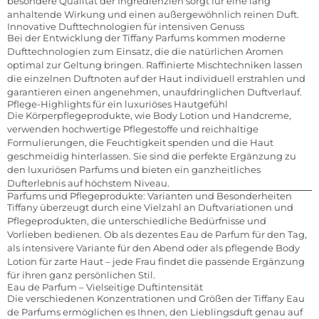
besondere Qualität der Ingredienzien sorgt für eine lang
anhaltende Wirkung und einen außergewöhnlich reinen Duft.
Innovative Dufttechnologien für intensiven Genuss
Bei der Entwicklung der Tiffany Parfums kommen moderne
Dufttechnologien zum Einsatz, die die natürlichen Aromen
optimal zur Geltung bringen. Raffinierte Mischtechniken lassen
die einzelnen Duftnoten auf der Haut individuell erstrahlen und
garantieren einen angenehmen, unaufdringlichen Duftverlauf.
Pflege-Highlights für ein luxuriöses Hautgefühl
Die Körperpflegeprodukte, wie Body Lotion und Handcreme,
verwenden hochwertige Pflegestoffe und reichhaltige
Formulierungen, die Feuchtigkeit spenden und die Haut
geschmeidig hinterlassen. Sie sind die perfekte Ergänzung zu
den luxuriösen Parfums und bieten ein ganzheitliches
Dufterlebnis auf höchstem Niveau.
Parfums und Pflegeprodukte: Varianten und Besonderheiten
Tiffany überzeugt durch eine Vielzahl an Duftvariationen und
Pflegeprodukten, die unterschiedliche Bedürfnisse und
Vorlieben bedienen. Ob als dezentes Eau de Parfum für den Tag,
als intensivere Variante für den Abend oder als pflegende Body
Lotion für zarte Haut – jede Frau findet die passende Ergänzung
für ihren ganz persönlichen Stil.
Eau de Parfum – Vielseitige Duftintensität
Die verschiedenen Konzentrationen und Größen der Tiffany Eau
de Parfums ermöglichen es Ihnen, den Lieblingsduft genau auf