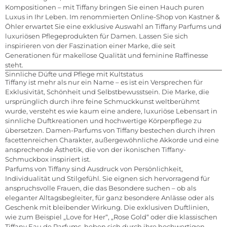
Kompositionen – mit Tiffany bringen Sie einen Hauch puren
Luxus in Ihr Leben. Im renommierten Online-Shop von Kastner &
Öhler erwartet Sie eine exklusive Auswahl an Tiffany Parfums und
luxuriösen Pflegeprodukten für Damen. Lassen Sie sich
inspirieren von der Faszination einer Marke, die seit
Generationen für makellose Qualität und feminine Raffinesse
steht.
Sinnliche Düfte und Pflege mit Kultstatus
Tiffany ist mehr als nur ein Name – es ist ein Versprechen für
Exklusivität, Schönheit und Selbstbewusstsein. Die Marke, die
ursprünglich durch ihre feine Schmuckkunst weltberühmt
wurde, versteht es wie kaum eine andere, luxuriöse Lebensart in
sinnliche Duftkreationen und hochwertige Körperpflege zu
übersetzen. Damen-Parfums von Tiffany bestechen durch ihren
facettenreichen Charakter, außergewöhnliche Akkorde und eine
ansprechende Ästhetik, die von der ikonischen Tiffany-
Schmuckbox inspiriert ist.
Parfums von Tiffany sind Ausdruck von Persönlichkeit,
Individualität und Stilgefühl. Sie eignen sich hervorragend für
anspruchsvolle Frauen, die das Besondere suchen – ob als
eleganter Alltagsbegleiter, für ganz besondere Anlässe oder als
Geschenk mit bleibender Wirkung. Die exklusiven Duftlinien,
wie zum Beispiel „Love for Her“, „Rose Gold“ oder die klassischen
Tiffany Eau de Parfums, heben sich durch ihre hochwertigen