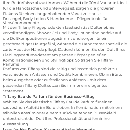
Ihre Bedürfnisse abzustimmen. Während die 30ml-Variante ideal
für die Handtasche und unterwegs ist, sorgen die größeren
Flakons für einen langanhaltenden Vorrat zu Hause.
Duschgel, Body Lotion & Handcreme – Pflegerituale für
Verwöhnmomente
Mit den Tiffany Pflegeprodukten lässt sich das Dufterlebnis
vervollständigen. Shower Gel und Body Lotion sind perfekt auf
die Duftkompositionen abgestimmt und sorgen für ein
geschmeidiges Hautgefühl, während die Handcreme speziell die
zarte Haut der Hände pflegt. Dadurch können Sie den Duft Ihres
Lieblingsparfums dezent am ganzen Körper genießen.
Kombinationsideen und Stylingtipps: So tragen Sie Tiffany
Parfums
Parfums von Tiffany sind vielseitig und lassen sich perfekt zu
verschiedenen Anlässen und Outfits kombinieren. Ob im Büro,
beim Ausgehen oder zu festlichen Anlässen – mit dem
passenden Tiffany Duft setzen Sie immer ein elegantes
Statement.
Tiffany Eau de Parfum für den Business-Alltag
Wählen Sie das klassische Tiffany Eau de Parfum für einen
souveränen Auftritt im Berufsleben. In Kombination mit einem
stilvollen Kostüm oder einem zurückhaltenden Blusenkleid
unterstreicht der Duft Ihre Professionalität und feminine
Ausstrahlung.
Love for Her Parfum für romantische Momente