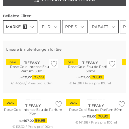
Beliebte Filter:
MARKE
1
FÜR
PREIS
RABATT
PA
Unsere Empfehlungen für Sie
TIFFANY
TIFFANY
DEAL
DEAL
D
Rose Gold Intense Eau de
Rose Gold Eau de Parfum
R
Parfum 50ml
50ml
72,99
70,99
131,00
119,00
UVP
UVP
€ 145,98 / Preis pro 100ml
€ 141,98 / Preis pro 100ml
DEAL
DEAL
TIFFANY
TIFFANY
Rose Gold Intense Eau de Parfum
Rose Gold Eau de Parfum 50ml
75ml
70,99
119,00
UVP
99,99
167,00
UVP
€ 141,98 / Preis pro 100ml
€ 133,32 / Preis pro 100ml