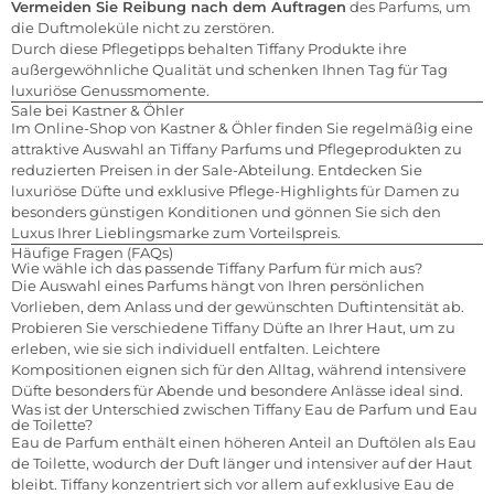
Vermeiden Sie Reibung nach dem Auftragen
des Parfums, um
die Duftmoleküle nicht zu zerstören.
Durch diese Pflegetipps behalten Tiffany Produkte ihre
außergewöhnliche Qualität und schenken Ihnen Tag für Tag
luxuriöse Genussmomente.
Sale bei Kastner & Öhler
Im Online-Shop von Kastner & Öhler finden Sie regelmäßig eine
attraktive Auswahl an Tiffany Parfums und Pflegeprodukten zu
reduzierten Preisen in der Sale-Abteilung. Entdecken Sie
luxuriöse Düfte und exklusive Pflege-Highlights für Damen zu
besonders günstigen Konditionen und gönnen Sie sich den
Luxus Ihrer Lieblingsmarke zum Vorteilspreis.
Häufige Fragen (FAQs)
Wie wähle ich das passende Tiffany Parfum für mich aus?
Die Auswahl eines Parfums hängt von Ihren persönlichen
Vorlieben, dem Anlass und der gewünschten Duftintensität ab.
Probieren Sie verschiedene Tiffany Düfte an Ihrer Haut, um zu
erleben, wie sie sich individuell entfalten. Leichtere
Kompositionen eignen sich für den Alltag, während intensivere
Düfte besonders für Abende und besondere Anlässe ideal sind.
Was ist der Unterschied zwischen Tiffany Eau de Parfum und Eau
de Toilette?
Eau de Parfum enthält einen höheren Anteil an Duftölen als Eau
de Toilette, wodurch der Duft länger und intensiver auf der Haut
bleibt. Tiffany konzentriert sich vor allem auf exklusive Eau de