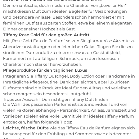
Der romantische, doch moderne Charakter von „Love for Her“
macht diesen Duft zum idealen Begleiter für Verabredungen
und besondere Anlässe. Besonders schön harmoniert er mit
femininen Outfits aus zarten Stoffen, etwa bei einem eleganten
Dinner oder einer Hochzeit als Gast.
Tiffany Rose Gold für den großen Auftritt
Mit „Rose Gold Eau de Parfum“ setzen Sie glamouröse Akzente zu
Abendveranstaltungen oder feierlichen Galas. Tragen Sie diesen
sinnlichen Damenduft zu einem schwarzen Cocktailkleid,
kombiniert mit auffälligem Schmuck, um den luxuriösen
Charakter noch stärker hervorzuheben.
Pflegeprodukte für den täglichen Luxus
Integrieren Sie Tiffany Duschgel, Body Lotion oder Handcreme in
Ihre tägliche Pflegeroutine. Dank der leichten, aber luxuriösen
Duftnoten sind die Produkte ideal für den Alltag und verleihen
schon morgens ein besonderes Hautgefühl.
Tipps zur Auswahl: Den richtigen Tiffany Duft finden
Die Wahl des passenden Parfums ist stets individuell und von
vielen Faktoren abhängig – Persönlichkeit, Anlass, Jahreszeit und
Vorlieben spielen eine Rolle. Damit Sie Ihr ideales Tiffany Parfum
entdecken, helfen folgende Tipps:
Leichte, frische Düfte
wie das Tiffany Eau de Parfum eignen sich
hervorragend für den Frühling und Sommer sowie als dezenter