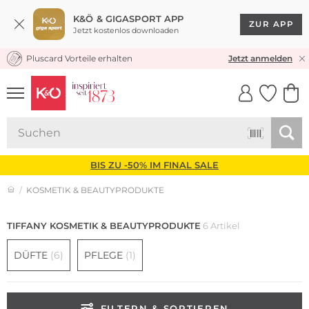
K&Ö & GIGASPORT APP
ZUR APP
Jetzt kostenlos downloaden
Pluscard Vorteile erhalten
KOSTENLOSER VERSAND* & RÜCKVERSAND
Jetzt anmelden
UNSERE APP
CLICK &
CLICK &
COLLECT
RESERVE
BIS ZU -50% IM FINAL SALE
KOSMETIK & BEAUTYPRODUKTE
TIFFANY KOSMETIK & BEAUTYPRODUKTE
6 Artikel
DÜFTE
(6)
PFLEGE
(1)
FILTERN & SORTIEREN