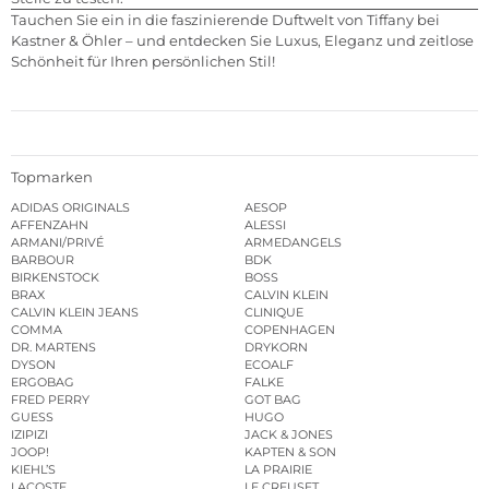
Tauchen Sie ein in die faszinierende Duftwelt von Tiffany bei
Kastner & Öhler – und entdecken Sie Luxus, Eleganz und zeitlose
Schönheit für Ihren persönlichen Stil!
Topmarken
ADIDAS ORIGINALS
AESOP
AFFENZAHN
ALESSI
ARMANI/PRIVÉ
ARMEDANGELS
BARBOUR
BDK
BIRKENSTOCK
BOSS
BRAX
CALVIN KLEIN
CALVIN KLEIN JEANS
CLINIQUE
COMMA
COPENHAGEN
DR. MARTENS
DRYKORN
DYSON
ECOALF
ERGOBAG
FALKE
FRED PERRY
GOT BAG
GUESS
HUGO
IZIPIZI
JACK & JONES
JOOP!
KAPTEN & SON
KIEHL’S
LA PRAIRIE
LACOSTE
LE CREUSET