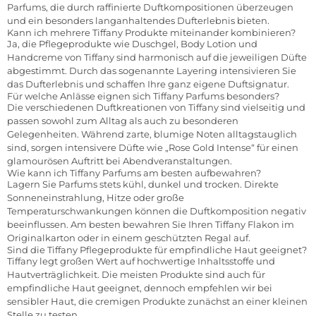
Parfums, die durch raffinierte Duftkompositionen überzeugen
und ein besonders langanhaltendes Dufterlebnis bieten.
Kann ich mehrere Tiffany Produkte miteinander kombinieren?
Ja, die Pflegeprodukte wie Duschgel, Body Lotion und
Handcreme von Tiffany sind harmonisch auf die jeweiligen Düfte
abgestimmt. Durch das sogenannte Layering intensivieren Sie
das Dufterlebnis und schaffen Ihre ganz eigene Duftsignatur.
Für welche Anlässe eignen sich Tiffany Parfums besonders?
Die verschiedenen Duftkreationen von Tiffany sind vielseitig und
passen sowohl zum Alltag als auch zu besonderen
Gelegenheiten. Während zarte, blumige Noten alltagstauglich
sind, sorgen intensivere Düfte wie „Rose Gold Intense“ für einen
glamourösen Auftritt bei Abendveranstaltungen.
Wie kann ich Tiffany Parfums am besten aufbewahren?
Lagern Sie Parfums stets kühl, dunkel und trocken. Direkte
Sonneneinstrahlung, Hitze oder große
Temperaturschwankungen können die Duftkomposition negativ
beeinflussen. Am besten bewahren Sie Ihren Tiffany Flakon im
Originalkarton oder in einem geschützten Regal auf.
Sind die Tiffany Pflegeprodukte für empfindliche Haut geeignet?
Tiffany legt großen Wert auf hochwertige Inhaltsstoffe und
Hautverträglichkeit. Die meisten Produkte sind auch für
empfindliche Haut geeignet, dennoch empfehlen wir bei
sensibler Haut, die cremigen Produkte zunächst an einer kleinen
Stelle zu testen.