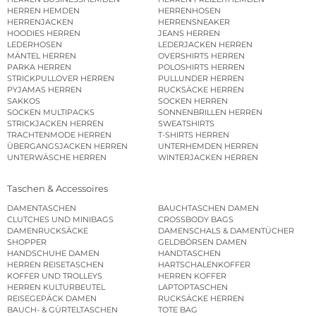
HERREN HEMDEN
HERRENHOSEN
HERRENJACKEN
HERRENSNEAKER
HOODIES HERREN
JEANS HERREN
LEDERHOSEN
LEDERJACKEN HERREN
MÄNTEL HERREN
OVERSHIRTS HERREN
PARKA HERREN
POLOSHIRTS HERREN
STRICKPULLOVER HERREN
PULLUNDER HERREN
PYJAMAS HERREN
RUCKSÄCKE HERREN
SAKKOS
SOCKEN HERREN
SOCKEN MULTIPACKS
SONNENBRILLEN HERREN
STRICKJACKEN HERREN
SWEATSHIRTS
TRACHTENMODE HERREN
T-SHIRTS HERREN
ÜBERGANGSJACKEN HERREN
UNTERHEMDEN HERREN
UNTERWÄSCHE HERREN
WINTERJACKEN HERREN
Taschen & Accessoires
DAMENTASCHEN
BAUCHTASCHEN DAMEN
CLUTCHES UND MINIBAGS
CROSSBODY BAGS
DAMENRUCKSÄCKE
DAMENSCHALS & DAMENTÜCHER
SHOPPER
GELDBÖRSEN DAMEN
HANDSCHUHE DAMEN
HANDTASCHEN
HERREN REISETASCHEN
HARTSCHALENKOFFER
KOFFER UND TROLLEYS
HERREN KOFFER
HERREN KULTURBEUTEL
LAPTOPTASCHEN
REISEGEPÄCK DAMEN
RUCKSÄCKE HERREN
BAUCH- & GÜRTELTASCHEN
TOTE BAG