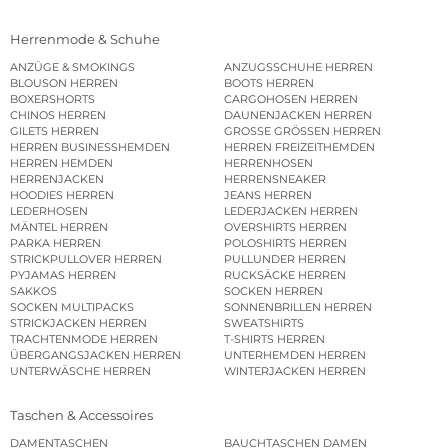
Herrenmode & Schuhe
ANZÜGE & SMOKINGS
ANZUGSSCHUHE HERREN
BLOUSON HERREN
BOOTS HERREN
BOXERSHORTS
CARGOHOSEN HERREN
CHINOS HERREN
DAUNENJACKEN HERREN
GILETS HERREN
GROSSE GRÖSSEN HERREN
HERREN BUSINESSHEMDEN
HERREN FREIZEITHEMDEN
HERREN HEMDEN
HERRENHOSEN
HERRENJACKEN
HERRENSNEAKER
HOODIES HERREN
JEANS HERREN
LEDERHOSEN
LEDERJACKEN HERREN
MÄNTEL HERREN
OVERSHIRTS HERREN
PARKA HERREN
POLOSHIRTS HERREN
STRICKPULLOVER HERREN
PULLUNDER HERREN
PYJAMAS HERREN
RUCKSÄCKE HERREN
SAKKOS
SOCKEN HERREN
SOCKEN MULTIPACKS
SONNENBRILLEN HERREN
STRICKJACKEN HERREN
SWEATSHIRTS
TRACHTENMODE HERREN
T-SHIRTS HERREN
ÜBERGANGSJACKEN HERREN
UNTERHEMDEN HERREN
UNTERWÄSCHE HERREN
WINTERJACKEN HERREN
Taschen & Accessoires
DAMENTASCHEN
BAUCHTASCHEN DAMEN