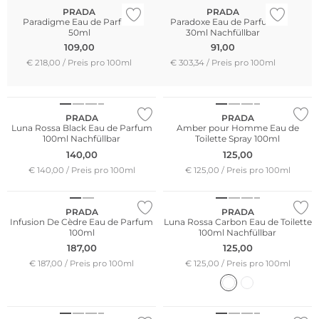
PRADA
PRADA
Paradigme Eau de Parfum
Paradoxe Eau de Parfum
P
50ml
30ml Nachfüllbar
P
109,00
91,00
€ 218,00 / Preis pro 100ml
€ 303,34 / Preis pro 100ml
€
PRADA
PRADA
Luna Rossa Black Eau de Parfum
Amber pour Homme Eau de
100ml Nachfüllbar
Toilette Spray 100ml
140,00
125,00
€ 140,00 / Preis pro 100ml
€ 125,00 / Preis pro 100ml
PRADA
PRADA
Infusion De Cèdre Eau de Parfum
Luna Rossa Carbon Eau de Toilette
100ml
100ml Nachfüllbar
187,00
125,00
€ 187,00 / Preis pro 100ml
€ 125,00 / Preis pro 100ml