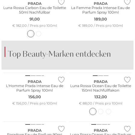
PRADA
PRADA
Luna Rossa Carbon Eau de Toilette
La Femme Prada Intense Eau de
50ml Nachfüllbar
Parfum Spray 100ml
91,00
189,00
€ 182,00 / Preis pro 100ml
€ 189,00 / Preis pro 100ml
Top Beauty-Marken entdecken
SPIRIT OF DUBAI
FRAGRANCE DU BOIS
BO
V
PRADA
PRADA
L'Homme Prada Intense Eau de
Luna Rossa Ocean Eau de Toilette
Parfum Spray 100ml
150ml Nachfüllflakon
156,00
132,00
€ 156,00 / Preis pro 100ml
€ 88,00 / Preis pro 100ml
PRADA
PRADA
Paradoxe Eau de Parfum 90ml
Luna Rossa Ocean Eau de Parfum