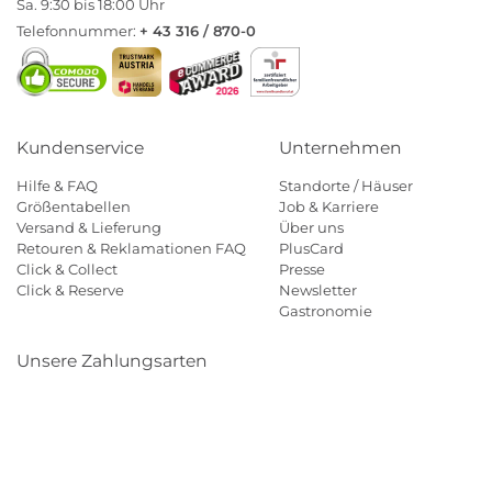
Sa. 9:30 bis 18:00 Uhr
Telefonnummer:
+ 43 316 / 870-0
Kundenservice
Unternehmen
Hilfe & FAQ
Standorte / Häuser
Größentabellen
Job & Karriere
Versand & Lieferung
Über uns
Retouren & Reklamationen FAQ
PlusCard
Click & Collect
Presse
Click & Reserve
Newsletter
Gastronomie
Unsere Zahlungsarten
Klarna
Paypal
Mastercard
Visa
Diners
Eps
Shop
Applepay
Amazon