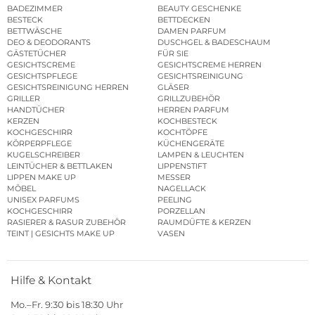
BADEZIMMER
BEAUTY GESCHENKE
BESTECK
BETTDECKEN
BETTWÄSCHE
DAMEN PARFUM
DEO & DEODORANTS
DUSCHGEL & BADESCHAUM
GÄSTETÜCHER
FÜR SIE
GESICHTSCREME
GESICHTSCREME HERREN
GESICHTSPFLEGE
GESICHTSREINIGUNG
GESICHTSREINIGUNG HERREN
GLÄSER
GRILLER
GRILLZUBEHÖR
HANDTÜCHER
HERREN PARFUM
KERZEN
KOCHBESTECK
KOCHGESCHIRR
KOCHTÖPFE
KÖRPERPFLEGE
KÜCHENGERÄTE
KUGELSCHREIBER
LAMPEN & LEUCHTEN
LEINTÜCHER & BETTLAKEN
LIPPENSTIFT
LIPPEN MAKE UP
MESSER
MÖBEL
NAGELLACK
UNISEX PARFUMS
PEELING
KOCHGESCHIRR
PORZELLAN
RASIERER & RASUR ZUBEHÖR
RAUMDÜFTE & KERZEN
TEINT | GESICHTS MAKE UP
VASEN
Hilfe & Kontakt
Mo.–Fr. 9:30 bis 18:30 Uhr