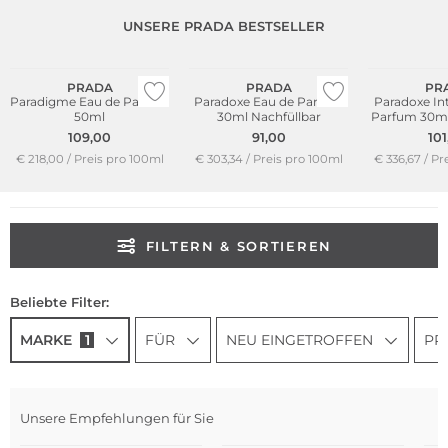
UNSERE PRADA BESTSELLER
PRADA
PRADA
PR
Paradigme Eau de Parfum
Paradoxe Eau de Parfum
Paradoxe In
50ml
30ml Nachfüllbar
Parfum 30ml
109,00
91,00
101
€ 218,00 / Preis pro 100ml
€ 303,34 / Preis pro 100ml
€ 336,67 / Pr
FILTERN & SORTIEREN
Beliebte Filter:
MARKE
1
FÜR
NEU EINGETROFFEN
PR
Unsere Empfehlungen für Sie