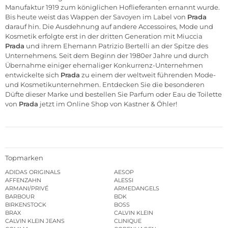
Manufaktur 1919 zum königlichen Hoflieferanten ernannt wurde.
Bis heute weist das Wappen der Savoyen im Label von
Prada
darauf hin. Die Ausdehnung auf andere
Accessoires
,
Mode
und
Kosmetik
erfolgte erst in der dritten Generation mit Miuccia
Prada
und ihrem Ehemann Patrizio Bertelli an der Spitze des
Unternehmens. Seit dem Beginn der 1980er Jahre und durch
Übernahme einiger ehemaliger Konkurrenz-Unternehmen
entwickelte sich
Prada
zu einem der weltweit führenden Mode-
und Kosmetikunternehmen. Entdecken Sie die besonderen
Düfte
dieser Marke und bestellen Sie Parfum oder Eau de Toilette
von
Prada
jetzt im
Online Shop von Kastner & Öhler
!
Topmarken
ADIDAS ORIGINALS
AESOP
AFFENZAHN
ALESSI
ARMANI/PRIVÉ
ARMEDANGELS
BARBOUR
BDK
BIRKENSTOCK
BOSS
BRAX
CALVIN KLEIN
CALVIN KLEIN JEANS
CLINIQUE