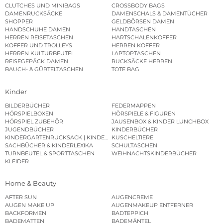
CLUTCHES UND MINIBAGS
CROSSBODY BAGS
DAMENRUCKSÄCKE
DAMENSCHALS & DAMENTÜCHER
SHOPPER
GELDBÖRSEN DAMEN
HANDSCHUHE DAMEN
HANDTASCHEN
HERREN REISETASCHEN
HARTSCHALENKOFFER
KOFFER UND TROLLEYS
HERREN KOFFER
HERREN KULTURBEUTEL
LAPTOPTASCHEN
REISEGEPÄCK DAMEN
RUCKSÄCKE HERREN
BAUCH- & GÜRTELTASCHEN
TOTE BAG
Kinder
BILDERBÜCHER
FEDERMAPPEN
HÖRSPIELBOXEN
HÖRSPIELE & FIGUREN
HÖRSPIEL ZUBEHÖR
JAUSENBOX & KINDER LUNCHBOX
JUGENDBÜCHER
KINDERBÜCHER
KINDERGARTENRUCKSACK | KINDERGARTENBEUTEL
KUSCHELTIERE
SACHBÜCHER & KINDERLEXIKA
SCHULTASCHEN
TURNBEUTEL & SPORTTASCHEN
WEIHNACHTSKINDERBÜCHER
KLEIDER
Home & Beauty
AFTER SUN
AUGENCREME
AUGEN MAKE UP
AUGENMAKEUP ENTFERNER
BACKFORMEN
BADTEPPICH
BADEMATTEN
BADEMÄNTEL