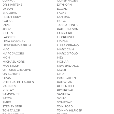
COMMA
COPENHAGEN
DR. MARTENS
DRYKORN
DYSON
ECOALF
ERGOBAG
FALKE
FRED PERRY
GOT BAG
GUESS
HUGO
IZIPIZI
JACK & JONES
JOOP!
KAPTEN & SON
KIEHL’S
LA PRAIRIE
LACOSTE
LE CREUSET
LENA HOSCHEK
LEVI’S®
LIEBESKIND BERLIN
LUISA CERANO
MAC
MARC CAIN
MARC JACOBS
MARC O’POLO
MCM
MEY
MICHAEL KORS
MONARI
MOS MOSH
NEW BALANCE
OFFICINE CREATIVE
OLYMP
ON SCHUHE
ONLY
OPUS
PAUL GREEN
POLO RALPH LAUREN
RAGWEAR
RAINKISS
REISENTHEL
REPLAY
RICHROYAL
SAMSONITE
SANETTA
SATCH
SKINY
SMEG
SOMEDAY
STEP BY STEP
TOM FORD
TOM TAILOR
TOMMY HILFIGER