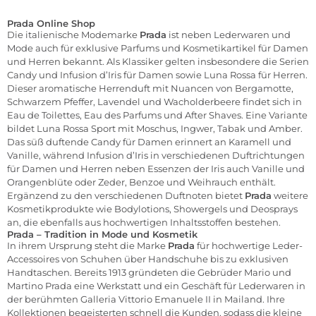
Prada Online Shop
Die italienische Modemarke
Prada
ist neben Lederwaren und
Mode
auch für exklusive
Parfums
und Kosmetikartikel für
Damen
und
Herren
bekannt. Als Klassiker gelten insbesondere die Serien
Candy und Infusion d’Iris für Damen sowie Luna Rossa für Herren.
Dieser aromatische
Herrenduft
mit Nuancen von Bergamotte,
Schwarzem Pfeffer, Lavendel und Wacholderbeere findet sich in
Eau de Toilettes, Eau des Parfums und
After Shaves
. Eine Variante
bildet Luna Rossa Sport mit Moschus, Ingwer, Tabak und Amber.
Das süß duftende Candy für
Damen
erinnert an Karamell und
Vanille, während Infusion d’Iris in verschiedenen Duftrichtungen
für
Damen
und
Herren
neben Essenzen der Iris auch Vanille und
Orangenblüte oder Zeder, Benzoe und Weihrauch enthält.
Ergänzend zu den verschiedenen Duftnoten bietet
Prada
weitere
Kosmetikprodukte wie
Bodylotions
,
Showergels
und
Deosprays
an, die ebenfalls aus hochwertigen Inhaltsstoffen bestehen.
Prada – Tradition in Mode und Kosmetik
In ihrem Ursprung steht die Marke
Prada
für hochwertige Leder-
Accessoires
von
Schuhen
über Handschuhe bis zu exklusiven
Handtaschen
. Bereits 1913 gründeten die Gebrüder Mario und
Martino Prada eine Werkstatt und ein Geschäft für Lederwaren in
der berühmten Galleria Vittorio Emanuele II in Mailand. Ihre
Kollektionen begeisterten schnell die Kunden, sodass die kleine