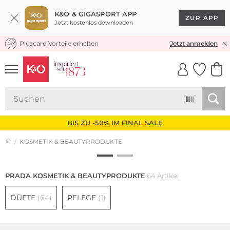
K&Ö & GIGASPORT APP
ZUR APP
Jetzt kostenlos downloaden
Pluscard Vorteile erhalten
30 TAGE RÜCKGABERECHT
Jetzt anmelden
UNSERE APP
CLICK &
CLICK &
COLLECT
RESERVE
BIS ZU -50% IM FINAL SALE
KOSMETIK & BEAUTYPRODUKTE
PRADA KOSMETIK & BEAUTYPRODUKTE
64 Artikel
DÜFTE
(64)
PFLEGE
(1)