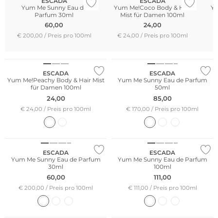
ESCADA
ESCADA
Yum Me Sunny Eau de
Yum Me!Coco Body & Hair
Yu
Parfum 30ml
Mist für Damen 100ml
60,00
24,00
€ 200,00 / Preis pro 100ml
€ 24,00 / Preis pro 100ml
Limited Edition
ESCADA
ESCADA
Yum Me!Peachy Body & Hair Mist
Yum Me Sunny Eau de Parfum
für Damen 100ml
50ml
24,00
85,00
€ 24,00 / Preis pro 100ml
€ 170,00 / Preis pro 100ml
Limited Edition
Limited Edition
ESCADA
ESCADA
Yum Me Sunny Eau de Parfum
Yum Me Sunny Eau de Parfum
30ml
100ml
60,00
111,00
€ 200,00 / Preis pro 100ml
€ 111,00 / Preis pro 100ml