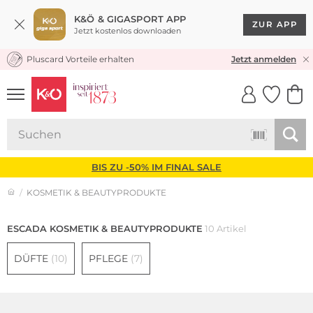
K&Ö & GIGASPORT APP
ZUR APP
Jetzt kostenlos downloaden
Pluscard Vorteile erhalten
KOSTENLOSER VERSAND* & RÜCKVERSAND
Jetzt anmelden
UNSERE APP
CLICK &
CLICK &
COLLECT
RESERVE
BIS ZU -50% IM FINAL SALE
KOSMETIK & BEAUTYPRODUKTE
ESCADA KOSMETIK & BEAUTYPRODUKTE
10 Artikel
DÜFTE
(10)
PFLEGE
(7)