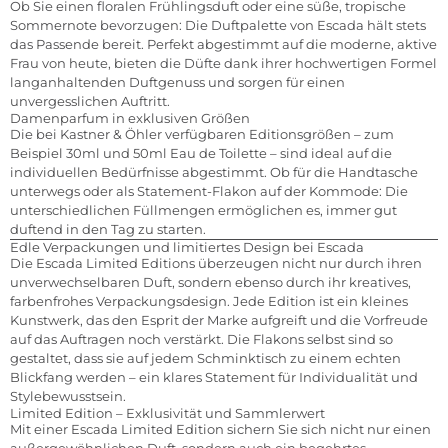
Ob Sie einen floralen Frühlingsduft oder eine süße, tropische
Sommernote bevorzugen: Die Duftpalette von Escada hält stets
das Passende bereit. Perfekt abgestimmt auf die moderne, aktive
Frau von heute, bieten die Düfte dank ihrer hochwertigen Formel
langanhaltenden Duftgenuss und sorgen für einen
unvergesslichen Auftritt.
Damenparfum in exklusiven Größen
Die bei Kastner & Öhler verfügbaren Editionsgrößen – zum
Beispiel 30ml und 50ml Eau de Toilette – sind ideal auf die
individuellen Bedürfnisse abgestimmt. Ob für die Handtasche
unterwegs oder als Statement-Flakon auf der Kommode: Die
unterschiedlichen Füllmengen ermöglichen es, immer gut
duftend in den Tag zu starten.
Edle Verpackungen und limitiertes Design bei Escada
Die Escada Limited Editions überzeugen nicht nur durch ihren
unverwechselbaren Duft, sondern ebenso durch ihr kreatives,
farbenfrohes Verpackungsdesign. Jede Edition ist ein kleines
Kunstwerk, das den Esprit der Marke aufgreift und die Vorfreude
auf das Auftragen noch verstärkt. Die Flakons selbst sind so
gestaltet, dass sie auf jedem Schminktisch zu einem echten
Blickfang werden – ein klares Statement für Individualität und
Stylebewusstsein.
Limited Edition – Exklusivität und Sammlerwert
Mit einer Escada Limited Edition sichern Sie sich nicht nur einen
außergewöhnlichen Duft, sondern auch ein begehrtes