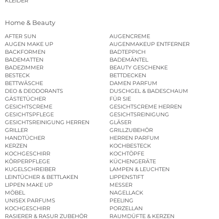
KLEIDER
Home & Beauty
AFTER SUN
AUGENCREME
AUGEN MAKE UP
AUGENMAKEUP ENTFERNER
BACKFORMEN
BADTEPPICH
BADEMATTEN
BADEMÄNTEL
BADEZIMMER
BEAUTY GESCHENKE
BESTECK
BETTDECKEN
BETTWÄSCHE
DAMEN PARFUM
DEO & DEODORANTS
DUSCHGEL & BADESCHAUM
GÄSTETÜCHER
FÜR SIE
GESICHTSCREME
GESICHTSCREME HERREN
GESICHTSPFLEGE
GESICHTSREINIGUNG
GESICHTSREINIGUNG HERREN
GLÄSER
GRILLER
GRILLZUBEHÖR
HANDTÜCHER
HERREN PARFUM
KERZEN
KOCHBESTECK
KOCHGESCHIRR
KOCHTÖPFE
KÖRPERPFLEGE
KÜCHENGERÄTE
KUGELSCHREIBER
LAMPEN & LEUCHTEN
LEINTÜCHER & BETTLAKEN
LIPPENSTIFT
LIPPEN MAKE UP
MESSER
MÖBEL
NAGELLACK
UNISEX PARFUMS
PEELING
KOCHGESCHIRR
PORZELLAN
RASIERER & RASUR ZUBEHÖR
RAUMDÜFTE & KERZEN