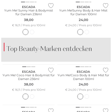
ESCADA
ESCADA
Yum Me! Sunny Hair & Bodymist
Yum Me!Sunny Body & Hair Mist
für Damen 236ml
für Damen 100ml
38,00
24,00
€ 16,11 / Preis pro 100ml
€ 24,00 / Preis pro 100ml
Top Beauty-Marken entdecken
SPIRIT OF DUBAI
FRAGRANCE DU BOIS
BO
V
ESCADA
ESCADA
Yum Me! Coco Hair & Bodymist für
Yum Me!Coco Body & Hair Mist für
Damen 236ml
Damen 100ml
38,00
24,00
€ 16,11 / Preis pro 100ml
€ 24,00 / Preis pro 100ml