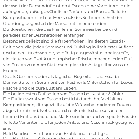
der Welt der Damendüfte nimmt Escada eine Vorreiterrolle ein –
aufregende, außergewöhnliche Parfums und Eau de Toilette
Kompositionen sind das Herzstück des Sortiments. Seit der
Gründung begeistert die Marke mit inspirierenden
Duftkreationen, die das Flair ferner Sommerabende und
paradiesischer Destinationen einfangen.
Besonders beliebt sind die farbenfrohen, limitierten Escada-
Editionen, die jeden Sommer und Frühling in limitierter Auflage
erscheinen. Hochwertige, sorgfältig ausgewählte Inhaltsstoffe,
ein Hauch von Exotik und tropischer Frische machen jeden Duft
von Escada zu einem Statement piece im Alltag stilbewusster
Frauen.
Ob als Geschenk oder als täglicher Begleiter – die Escada
Damendüfte im Sortiment von Kastner & Öhler stehen für Luxus,
Frische und die pure Lust am Leben.
Die beliebtesten Duftserien von Escada bei Kastner & Öhler
Die Duftauswahl von Escada besticht durch ihre Vielfalt an
Kompositionen, die speziell auf die Wünsche moderner Frauen
abgestimmt sind. Neben den charakteristischen saisonalen
Limited Editions bietet die Marke sinnliche und verspielte Eau de
Toilette Varianten, die für jeden Anlass und Geschmack geeignet
sind.
Bali Paradise – Ein Traum von Exotik und Leichtigkeit
Die „Bali Paradise“ Serie von Escada steht ganz im Zeichen