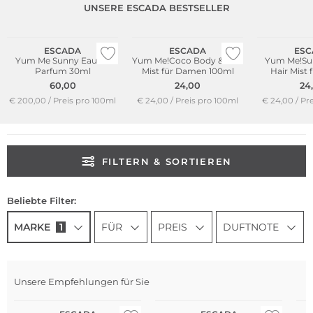
UNSERE ESCADA BESTSELLER
Limited Edition
ESCADA
ESCADA
ESC
Yum Me Sunny Eau de
Yum Me!Coco Body & Hair
Yum Me!Su
Parfum 30ml
Mist für Damen 100ml
Hair Mist
10
60,00
24,00
24
€ 200,00 / Preis pro 100ml
€ 24,00 / Preis pro 100ml
€ 24,00 / Pr
FILTERN & SORTIEREN
Beliebte Filter:
MARKE
1
FÜR
PREIS
DUFTNOTE
Unsere Empfehlungen für Sie
Limited Edition