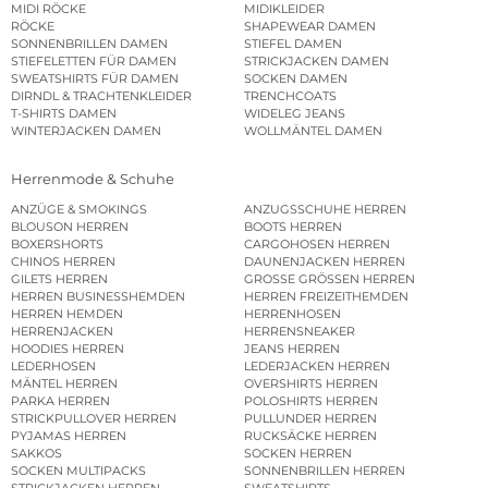
MIDI RÖCKE
MIDIKLEIDER
RÖCKE
SHAPEWEAR DAMEN
SONNENBRILLEN DAMEN
STIEFEL DAMEN
STIEFELETTEN FÜR DAMEN
STRICKJACKEN DAMEN
SWEATSHIRTS FÜR DAMEN
SOCKEN DAMEN
DIRNDL & TRACHTENKLEIDER
TRENCHCOATS
T-SHIRTS DAMEN
WIDELEG JEANS
WINTERJACKEN DAMEN
WOLLMÄNTEL DAMEN
Herrenmode & Schuhe
ANZÜGE & SMOKINGS
ANZUGSSCHUHE HERREN
BLOUSON HERREN
BOOTS HERREN
BOXERSHORTS
CARGOHOSEN HERREN
CHINOS HERREN
DAUNENJACKEN HERREN
GILETS HERREN
GROSSE GRÖSSEN HERREN
HERREN BUSINESSHEMDEN
HERREN FREIZEITHEMDEN
HERREN HEMDEN
HERRENHOSEN
HERRENJACKEN
HERRENSNEAKER
HOODIES HERREN
JEANS HERREN
LEDERHOSEN
LEDERJACKEN HERREN
MÄNTEL HERREN
OVERSHIRTS HERREN
PARKA HERREN
POLOSHIRTS HERREN
STRICKPULLOVER HERREN
PULLUNDER HERREN
PYJAMAS HERREN
RUCKSÄCKE HERREN
SAKKOS
SOCKEN HERREN
SOCKEN MULTIPACKS
SONNENBRILLEN HERREN