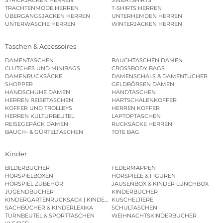
STRICKJACKEN HERREN
SWEATSHIRTS
TRACHTENMODE HERREN
T-SHIRTS HERREN
ÜBERGANGSJACKEN HERREN
UNTERHEMDEN HERREN
UNTERWÄSCHE HERREN
WINTERJACKEN HERREN
Taschen & Accessoires
DAMENTASCHEN
BAUCHTASCHEN DAMEN
CLUTCHES UND MINIBAGS
CROSSBODY BAGS
DAMENRUCKSÄCKE
DAMENSCHALS & DAMENTÜCHER
SHOPPER
GELDBÖRSEN DAMEN
HANDSCHUHE DAMEN
HANDTASCHEN
HERREN REISETASCHEN
HARTSCHALENKOFFER
KOFFER UND TROLLEYS
HERREN KOFFER
HERREN KULTURBEUTEL
LAPTOPTASCHEN
REISEGEPÄCK DAMEN
RUCKSÄCKE HERREN
BAUCH- & GÜRTELTASCHEN
TOTE BAG
Kinder
BILDERBÜCHER
FEDERMAPPEN
HÖRSPIELBOXEN
HÖRSPIELE & FIGUREN
HÖRSPIEL ZUBEHÖR
JAUSENBOX & KINDER LUNCHBOX
JUGENDBÜCHER
KINDERBÜCHER
KINDERGARTENRUCKSACK | KINDERGARTENBEUTEL
KUSCHELTIERE
SACHBÜCHER & KINDERLEXIKA
SCHULTASCHEN
TURNBEUTEL & SPORTTASCHEN
WEIHNACHTSKINDERBÜCHER