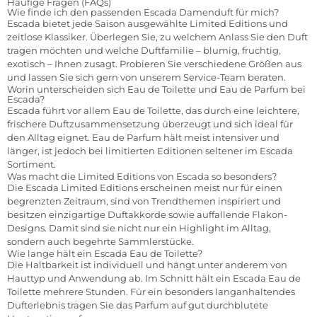
Häufige Fragen (FAQs)
Wie finde ich den passenden Escada Damenduft für mich?
Escada bietet jede Saison ausgewählte Limited Editions und
zeitlose Klassiker. Überlegen Sie, zu welchem Anlass Sie den Duft
tragen möchten und welche Duftfamilie – blumig, fruchtig,
exotisch – Ihnen zusagt. Probieren Sie verschiedene Größen aus
und lassen Sie sich gern von unserem Service-Team beraten.
Worin unterscheiden sich Eau de Toilette und Eau de Parfum bei
Escada?
Escada führt vor allem Eau de Toilette, das durch eine leichtere,
frischere Duftzusammensetzung überzeugt und sich ideal für
den Alltag eignet. Eau de Parfum hält meist intensiver und
länger, ist jedoch bei limitierten Editionen seltener im Escada
Sortiment.
Was macht die Limited Editions von Escada so besonders?
Die Escada Limited Editions erscheinen meist nur für einen
begrenzten Zeitraum, sind von Trendthemen inspiriert und
besitzen einzigartige Duftakkorde sowie auffallende Flakon-
Designs. Damit sind sie nicht nur ein Highlight im Alltag,
sondern auch begehrte Sammlerstücke.
Wie lange hält ein Escada Eau de Toilette?
Die Haltbarkeit ist individuell und hängt unter anderem von
Hauttyp und Anwendung ab. Im Schnitt hält ein Escada Eau de
Toilette mehrere Stunden. Für ein besonders langanhaltendes
Dufterlebnis tragen Sie das Parfum auf gut durchblutete