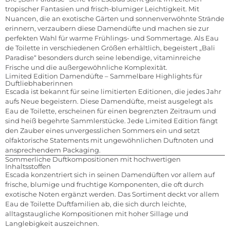
tropischer Fantasien und frisch-blumiger Leichtigkeit. Mit
Nuancen, die an exotische Gärten und sonnenverwöhnte Strände
erinnern, verzaubern diese Damendüfte und machen sie zur
perfekten Wahl für warme Frühlings- und Sommertage. Als Eau
de Toilette in verschiedenen Größen erhältlich, begeistert „Bali
Paradise“ besonders durch seine lebendige, vitaminreiche
Frische und die außergewöhnliche Komplexität.
Limited Edition Damendüfte – Sammelbare Highlights für
Duftliebhaberinnen
Escada ist bekannt für seine limitierten Editionen, die jedes Jahr
aufs Neue begeistern. Diese Damendüfte, meist ausgelegt als
Eau de Toilette, erscheinen für einen begrenzten Zeitraum und
sind heiß begehrte Sammlerstücke. Jede Limited Edition fängt
den Zauber eines unvergesslichen Sommers ein und setzt
olfaktorische Statements mit ungewöhnlichen Duftnoten und
ansprechendem Packaging.
Sommerliche Duftkompositionen mit hochwertigen
Inhaltsstoffen
Escada konzentriert sich in seinen Damendüften vor allem auf
frische, blumige und fruchtige Komponenten, die oft durch
exotische Noten ergänzt werden. Das Sortiment deckt vor allem
Eau de Toilette Duftfamilien ab, die sich durch leichte,
alltagstaugliche Kompositionen mit hoher Sillage und
Langlebigkeit auszeichnen.