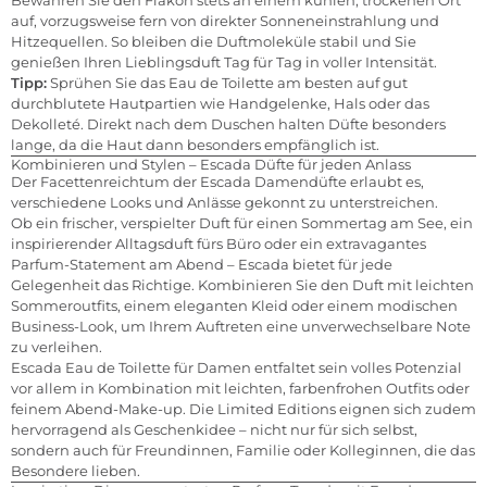
auf, vorzugsweise fern von direkter Sonneneinstrahlung und
Hitzequellen. So bleiben die Duftmoleküle stabil und Sie
genießen Ihren Lieblingsduft Tag für Tag in voller Intensität.
Tipp:
Sprühen Sie das Eau de Toilette am besten auf gut
durchblutete Hautpartien wie Handgelenke, Hals oder das
Dekolleté. Direkt nach dem Duschen halten Düfte besonders
lange, da die Haut dann besonders empfänglich ist.
Kombinieren und Stylen – Escada Düfte für jeden Anlass
Der Facettenreichtum der Escada Damendüfte erlaubt es,
verschiedene Looks und Anlässe gekonnt zu unterstreichen.
Ob ein frischer, verspielter Duft für einen Sommertag am See, ein
inspirierender Alltagsduft fürs Büro oder ein extravagantes
Parfum-Statement am Abend – Escada bietet für jede
Gelegenheit das Richtige. Kombinieren Sie den Duft mit leichten
Sommeroutfits, einem eleganten Kleid oder einem modischen
Business-Look, um Ihrem Auftreten eine unverwechselbare Note
zu verleihen.
Escada Eau de Toilette für Damen entfaltet sein volles Potenzial
vor allem in Kombination mit leichten, farbenfrohen Outfits oder
feinem Abend-Make-up. Die Limited Editions eignen sich zudem
hervorragend als Geschenkidee – nicht nur für sich selbst,
sondern auch für Freundinnen, Familie oder Kolleginnen, die das
Besondere lieben.