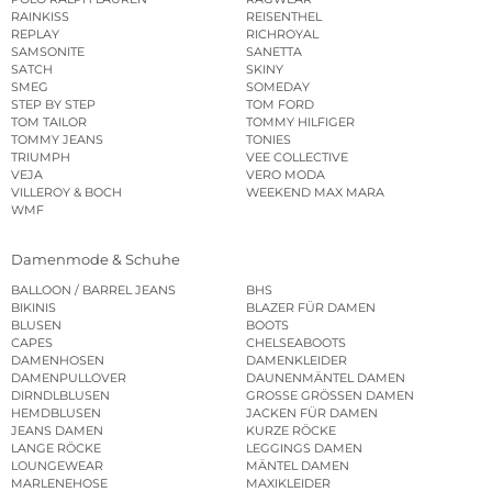
RAINKISS
REISENTHEL
REPLAY
RICHROYAL
SAMSONITE
SANETTA
SATCH
SKINY
SMEG
SOMEDAY
STEP BY STEP
TOM FORD
TOM TAILOR
TOMMY HILFIGER
TOMMY JEANS
TONIES
TRIUMPH
VEE COLLECTIVE
VEJA
VERO MODA
VILLEROY & BOCH
WEEKEND MAX MARA
WMF
Damenmode & Schuhe
BALLOON / BARREL JEANS
BHS
BIKINIS
BLAZER FÜR DAMEN
BLUSEN
BOOTS
CAPES
CHELSEABOOTS
DAMENHOSEN
DAMENKLEIDER
DAMENPULLOVER
DAUNENMÄNTEL DAMEN
DIRNDLBLUSEN
GROSSE GRÖSSEN DAMEN
HEMDBLUSEN
JACKEN FÜR DAMEN
JEANS DAMEN
KURZE RÖCKE
LANGE RÖCKE
LEGGINGS DAMEN
LOUNGEWEAR
MÄNTEL DAMEN
MARLENEHOSE
MAXIKLEIDER