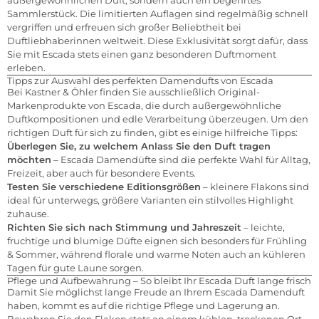
Sammlerstück. Die limitierten Auflagen sind regelmäßig schnell
vergriffen und erfreuen sich großer Beliebtheit bei
Duftliebhaberinnen weltweit. Diese Exklusivität sorgt dafür, dass
Sie mit Escada stets einen ganz besonderen Duftmoment
erleben.
Tipps zur Auswahl des perfekten Damendufts von Escada
Bei Kastner & Öhler finden Sie ausschließlich Original-
Markenprodukte von Escada, die durch außergewöhnliche
Duftkompositionen und edle Verarbeitung überzeugen. Um den
richtigen Duft für sich zu finden, gibt es einige hilfreiche Tipps:
Überlegen Sie, zu welchem Anlass Sie den Duft tragen
möchten
– Escada Damendüfte sind die perfekte Wahl für Alltag,
Freizeit, aber auch für besondere Events.
Testen Sie verschiedene Editionsgrößen
– kleinere Flakons sind
ideal für unterwegs, größere Varianten ein stilvolles Highlight
zuhause.
Richten Sie sich nach Stimmung und Jahreszeit
– leichte,
fruchtige und blumige Düfte eignen sich besonders für Frühling
& Sommer, während florale und warme Noten auch an kühleren
Tagen für gute Laune sorgen.
Pflege und Aufbewahrung – So bleibt Ihr Escada Duft lange frisch
Damit Sie möglichst lange Freude an Ihrem Escada Damenduft
haben, kommt es auf die richtige Pflege und Lagerung an.
Bewahren Sie den Flakon stets an einem kühlen, trockenen Ort