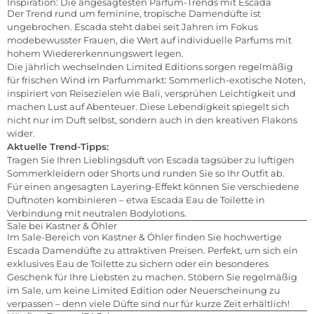
Inspiration: Die angesagtesten Parfum-Trends mit Escada
Der Trend rund um feminine, tropische Damendüfte ist
ungebrochen. Escada steht dabei seit Jahren im Fokus
modebewusster Frauen, die Wert auf individuelle Parfums mit
hohem Wiedererkennungswert legen.
Die jährlich wechselnden Limited Editions sorgen regelmäßig
für frischen Wind im Parfummarkt: Sommerlich-exotische Noten,
inspiriert von Reisezielen wie Bali, versprühen Leichtigkeit und
machen Lust auf Abenteuer. Diese Lebendigkeit spiegelt sich
nicht nur im Duft selbst, sondern auch in den kreativen Flakons
wider.
Aktuelle Trend-Tipps:
Tragen Sie Ihren Lieblingsduft von Escada tagsüber zu luftigen
Sommerkleidern oder Shorts und runden Sie so Ihr Outfit ab.
Für einen angesagten Layering-Effekt können Sie verschiedene
Duftnoten kombinieren – etwa Escada Eau de Toilette in
Verbindung mit neutralen Bodylotions.
Sale bei Kastner & Öhler
Im Sale-Bereich von Kastner & Öhler finden Sie hochwertige
Escada Damendüfte zu attraktiven Preisen. Perfekt, um sich ein
exklusives Eau de Toilette zu sichern oder ein besonderes
Geschenk für Ihre Liebsten zu machen. Stöbern Sie regelmäßig
im Sale, um keine Limited Edition oder Neuerscheinung zu
verpassen – denn viele Düfte sind nur für kurze Zeit erhältlich!