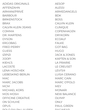
ADIDAS ORIGINALS
AESOP
AFFENZAHN
ALESSI
ARMANI/PRIVÉ
ARMEDANGELS
BARBOUR
BDK
BIRKENSTOCK
BOSS
BRAX
CALVIN KLEIN
CALVIN KLEIN JEANS
CLINIQUE
COMMA
COPENHAGEN
DR. MARTENS
DRYKORN
DYSON
ECOALF
ERGOBAG
FALKE
FRED PERRY
GOT BAG
GUESS
HUGO
IZIPIZI
JACK & JONES
JOOP!
KAPTEN & SON
KIEHL’S
LA PRAIRIE
LACOSTE
LE CREUSET
LENA HOSCHEK
LEVI’S®
LIEBESKIND BERLIN
LUISA CERANO
MAC
MARC CAIN
MARC JACOBS
MARC O’POLO
MCM
MEY
MICHAEL KORS
MONARI
MOS MOSH
NEW BALANCE
OFFICINE CREATIVE
OLYMP
ON SCHUHE
ONLY
OPUS
PAUL GREEN
POLO RALPH LAUREN
RAGWEAR