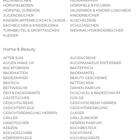
BILDERBÜCHER
FEDERMAPPEN
HÖRSPIELBOXEN
HÖRSPIELE & FIGUREN
HÖRSPIEL ZUBEHÖR
JAUSENBOX & KINDER LUNCHBOX
JUGENDBÜCHER
KINDERBÜCHER
KINDERGARTENRUCKSACK | KINDERGARTENBEUTEL
KUSCHELTIERE
SACHBÜCHER & KINDERLEXIKA
SCHULTASCHEN
TURNBEUTEL & SPORTTASCHEN
WEIHNACHTSKINDERBÜCHER
KLEIDER
Home & Beauty
AFTER SUN
AUGENCREME
AUGEN MAKE UP
AUGENMAKEUP ENTFERNER
BACKFORMEN
BADTEPPICH
BADEMATTEN
BADEMÄNTEL
BADEZIMMER
BEAUTY GESCHENKE
BESTECK
BETTDECKEN
BETTWÄSCHE
DAMEN PARFUM
DEO & DEODORANTS
DUSCHGEL & BADESCHAUM
GÄSTETÜCHER
FÜR SIE
GESICHTSCREME
GESICHTSCREME HERREN
GESICHTSPFLEGE
GESICHTSREINIGUNG
GESICHTSREINIGUNG HERREN
GLÄSER
GRILLER
GRILLZUBEHÖR
HANDTÜCHER
HERREN PARFUM
KERZEN
KOCHBESTECK
KOCHGESCHIRR
KOCHTÖPFE
KÖRPERPFLEGE
KÜCHENGERÄTE