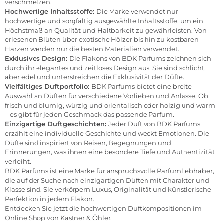
verschmelzen.
Hochwertige Inhaltsstoffe:
Die Marke verwendet nur
hochwertige und sorgfältig ausgewählte Inhaltsstoffe, um ein
Höchstmaß an Qualität und Haltbarkeit zu gewährleisten. Von
erlesenen Blüten über exotische Hölzer bis hin zu kostbaren
Harzen werden nur die besten Materialien verwendet.
Exklusives Design:
Die Flakons von BDK Parfums zeichnen sich
durch ihr elegantes und zeitloses Design aus. Sie sind schlicht,
aber edel und unterstreichen die Exklusivität der Düfte.
Vielfältiges Duftportfolio:
BDK Parfums bietet eine breite
Auswahl an Düften für verschiedene Vorlieben und Anlässe. Ob
frisch und blumig, würzig und orientalisch oder holzig und warm
– es gibt für jeden Geschmack das passende Parfum.
Einzigartige Duftgeschichten:
Jeder Duft von BDK Parfums
erzählt eine individuelle Geschichte und weckt Emotionen. Die
Düfte sind inspiriert von Reisen, Begegnungen und
Erinnerungen, was ihnen eine besondere Tiefe und Authentizität
verleiht.
BDK Parfums ist eine Marke für anspruchsvolle Parfumliebhaber,
die auf der Suche nach einzigartigen Düften mit Charakter und
Klasse sind. Sie verkörpern Luxus, Originalität und künstlerische
Perfektion in jedem Flakon.
Entdecken Sie jetzt die hochwertigen Duftkompositionen im
Online Shop von Kastner & Öhler.