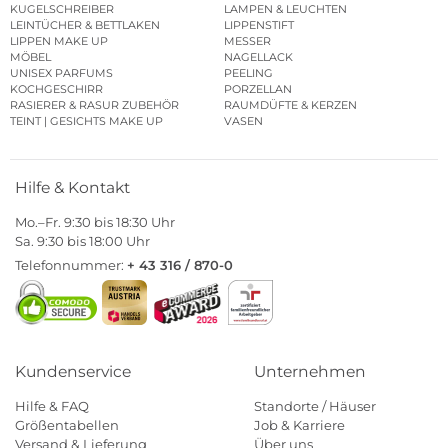
KUGELSCHREIBER
LAMPEN & LEUCHTEN
LEINTÜCHER & BETTLAKEN
LIPPENSTIFT
LIPPEN MAKE UP
MESSER
MÖBEL
NAGELLACK
UNISEX PARFUMS
PEELING
KOCHGESCHIRR
PORZELLAN
RASIERER & RASUR ZUBEHÖR
RAUMDÜFTE & KERZEN
TEINT | GESICHTS MAKE UP
VASEN
Hilfe & Kontakt
Mo.–Fr. 9:30 bis 18:30 Uhr
Sa. 9:30 bis 18:00 Uhr
Telefonnummer:
+ 43 316 / 870-0
Kundenservice
Unternehmen
Hilfe & FAQ
Standorte / Häuser
Größentabellen
Job & Karriere
Versand & Lieferung
Über uns