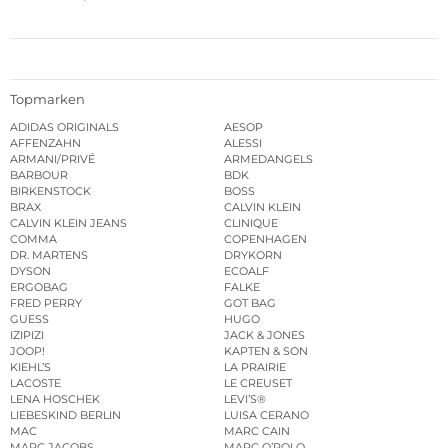
Topmarken
ADIDAS ORIGINALS
AESOP
AFFENZAHN
ALESSI
ARMANI/PRIVÉ
ARMEDANGELS
BARBOUR
BDK
BIRKENSTOCK
BOSS
BRAX
CALVIN KLEIN
CALVIN KLEIN JEANS
CLINIQUE
COMMA
COPENHAGEN
DR. MARTENS
DRYKORN
DYSON
ECOALF
ERGOBAG
FALKE
FRED PERRY
GOT BAG
GUESS
HUGO
IZIPIZI
JACK & JONES
JOOP!
KAPTEN & SON
KIEHL’S
LA PRAIRIE
LACOSTE
LE CREUSET
LENA HOSCHEK
LEVI’S®
LIEBESKIND BERLIN
LUISA CERANO
MAC
MARC CAIN
MARC JACOBS
MARC O’POLO