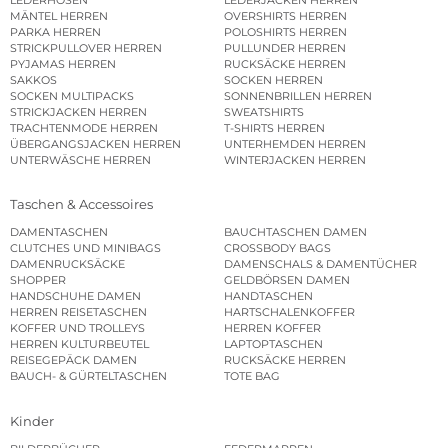
MÄNTEL HERREN
OVERSHIRTS HERREN
PARKA HERREN
POLOSHIRTS HERREN
STRICKPULLOVER HERREN
PULLUNDER HERREN
PYJAMAS HERREN
RUCKSÄCKE HERREN
SAKKOS
SOCKEN HERREN
SOCKEN MULTIPACKS
SONNENBRILLEN HERREN
STRICKJACKEN HERREN
SWEATSHIRTS
TRACHTENMODE HERREN
T-SHIRTS HERREN
ÜBERGANGSJACKEN HERREN
UNTERHEMDEN HERREN
UNTERWÄSCHE HERREN
WINTERJACKEN HERREN
Taschen & Accessoires
DAMENTASCHEN
BAUCHTASCHEN DAMEN
CLUTCHES UND MINIBAGS
CROSSBODY BAGS
DAMENRUCKSÄCKE
DAMENSCHALS & DAMENTÜCHER
SHOPPER
GELDBÖRSEN DAMEN
HANDSCHUHE DAMEN
HANDTASCHEN
HERREN REISETASCHEN
HARTSCHALENKOFFER
KOFFER UND TROLLEYS
HERREN KOFFER
HERREN KULTURBEUTEL
LAPTOPTASCHEN
REISEGEPÄCK DAMEN
RUCKSÄCKE HERREN
BAUCH- & GÜRTELTASCHEN
TOTE BAG
Kinder