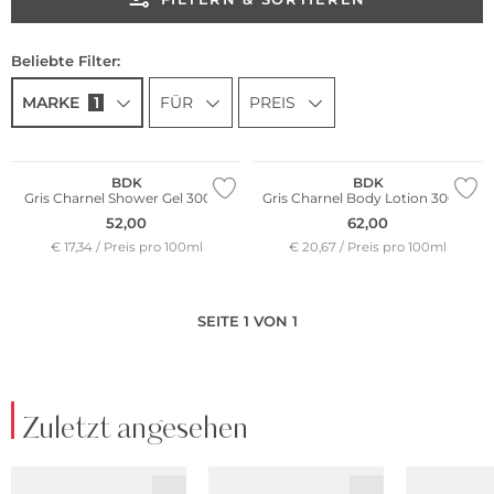
Beliebte Filter:
MARKE
1
FÜR
PREIS
BDK
BDK
Gris Charnel Shower Gel 300ml
Gris Charnel Body Lotion 300ml
52,00
62,00
€ 17,34 / Preis pro 100ml
€ 20,67 / Preis pro 100ml
SEITE 1 VON 1
Zuletzt angesehen