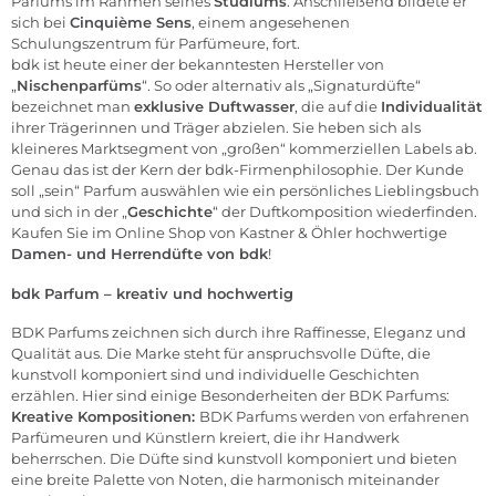
Parfums im Rahmen seines
Studiums
. Anschließend bildete er
sich bei
Cinquième Sens
, einem angesehenen
Schulungszentrum für Parfümeure, fort.
bdk ist heute einer der bekanntesten Hersteller von
„
Nischenparfüms
“. So oder alternativ als „Signaturdüfte“
bezeichnet man
exklusive Duftwasser
, die auf die
Individualität
ihrer Trägerinnen und Träger abzielen. Sie heben sich als
kleineres Marktsegment von „großen“ kommerziellen Labels ab.
Genau das ist der Kern der bdk-Firmenphilosophie. Der Kunde
soll „sein“ Parfum auswählen wie ein persönliches Lieblingsbuch
und sich in der „
Geschichte
“ der Duftkomposition wiederfinden.
Kaufen Sie im
Online Shop von Kastner & Öhler
hochwertige
Damen-
und
Herrendüfte
von bdk
!
bdk Parfum – kreativ und hochwertig
BDK Parfums zeichnen sich durch ihre Raffinesse, Eleganz und
Qualität aus. Die Marke steht für anspruchsvolle Düfte, die
kunstvoll komponiert sind und individuelle Geschichten
erzählen. Hier sind einige Besonderheiten der BDK Parfums:
Kreative Kompositionen:
BDK Parfums werden von erfahrenen
Parfümeuren und Künstlern kreiert, die ihr Handwerk
beherrschen. Die Düfte sind kunstvoll komponiert und bieten
eine breite Palette von Noten, die harmonisch miteinander