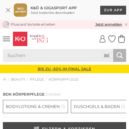
K&Ö & GIGASPORT APP
ZUR APP
Jetzt kostenlos downloaden
Pluscard Vorteile erhalten
KOSTENLOSER VERSAND* & RÜCKVERSAND
Jetzt anmelden
UNSERE APP
CLICK &
CLICK &
COLLECT
RESERVE
BIS ZU -50% IM FINAL SALE
BEAUTY
PFLEGE
KÖRPERPFLEGE
BDK KÖRPERPFLEGE
2 Artikel
BODYLOTIONS & CREMEN
(1)
DUSCHGELS & BADEN
(1)
FILTERN & SORTIEREN