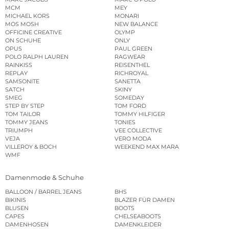
MCM
MEY
MICHAEL KORS
MONARI
MOS MOSH
NEW BALANCE
OFFICINE CREATIVE
OLYMP
ON SCHUHE
ONLY
OPUS
PAUL GREEN
POLO RALPH LAUREN
RAGWEAR
RAINKISS
REISENTHEL
REPLAY
RICHROYAL
SAMSONITE
SANETTA
SATCH
SKINY
SMEG
SOMEDAY
STEP BY STEP
TOM FORD
TOM TAILOR
TOMMY HILFIGER
TOMMY JEANS
TONIES
TRIUMPH
VEE COLLECTIVE
VEJA
VERO MODA
VILLEROY & BOCH
WEEKEND MAX MARA
WMF
Damenmode & Schuhe
BALLOON / BARREL JEANS
BHS
BIKINIS
BLAZER FÜR DAMEN
BLUSEN
BOOTS
CAPES
CHELSEABOOTS
DAMENHOSEN
DAMENKLEIDER