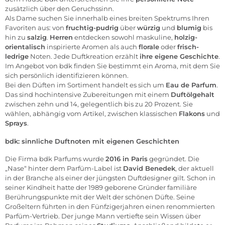
zusätzlich über den Geruchssinn.
Als Dame suchen Sie innerhalb eines breiten Spektrums Ihren
Favoriten aus: von
fruchtig-pudrig
über
würzig
und
blumig
bis
hin zu
salzig
.
Herren
entdecken sowohl maskuline,
holzig-
orientalisch
inspirierte Aromen als auch
florale
oder
frisch-
ledrige
Noten. Jede Duftkreation erzählt
ihre eigene Geschichte
.
Im Angebot von bdk finden Sie bestimmt ein Aroma, mit dem Sie
sich persönlich identifizieren können.
Bei den Düften im Sortiment handelt es sich um
Eau de Parfum
.
Das sind hochintensive Zubereitungen mit einem
Duftölgehalt
zwischen zehn und 14, gelegentlich bis zu 20 Prozent. Sie
wählen, abhängig vom Artikel, zwischen klassischen
Flakons
und
Sprays
.
bdk: sinnliche Duftnoten mit eigenen Geschichten
Die Firma bdk Parfums wurde
2016 in Paris
gegründet. Die
„Nase“ hinter dem Parfüm-Label ist
David Benedek
, der aktuell
in der Branche als einer der jüngsten Duftdesigner gilt. Schon in
seiner Kindheit hatte der 1989 geborene Gründer familiäre
Berührungspunkte mit der Welt der schönen Düfte. Seine
Großeltern führten in den Fünfzigerjahren einen renommierten
Parfüm-Vertrieb. Der junge Mann vertiefte sein Wissen über