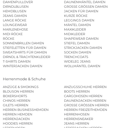
DAMENPULLOVER
DAUNENMÄNTEL DAMEN
DIRNDLBLUSEN
GROSSE GRÖSSEN DAMEN
HEMDBLUSEN
JACKEN FÜR DAMEN
JEANS DAMEN
KURZE RÖCKE
LANGE RÖCKE
LEGGINGS DAMEN
LOUNGEWEAR
MÄNTEL DAMEN
MARLENEHOSE
MAXIKLEIDER
MIDI RÖCKE
MIDIKLEIDER
RÖCKE
SHAPEWEAR DAMEN
SONNENBRILLEN DAMEN
STIEFEL DAMEN
STIEFELETTEN FÜR DAMEN
STRICKJACKEN DAMEN
SWEATSHIRTS FÜR DAMEN
SOCKEN DAMEN
DIRNDL & TRACHTENKLEIDER
TRENCHCOATS
T-SHIRTS DAMEN
WIDELEG JEANS
WINTERJACKEN DAMEN
WOLLMÄNTEL DAMEN
Herrenmode & Schuhe
ANZÜGE & SMOKINGS
ANZUGSSCHUHE HERREN
BLOUSON HERREN
BOOTS HERREN
BOXERSHORTS
CARGOHOSEN HERREN
CHINOS HERREN
DAUNENJACKEN HERREN
GILETS HERREN
GROSSE GRÖSSEN HERREN
HERREN BUSINESSHEMDEN
HERREN FREIZEITHEMDEN
HERREN HEMDEN
HERRENHOSEN
HERRENJACKEN
HERRENSNEAKER
HOODIES HERREN
JEANS HERREN
LEDERHOSEN
LEDERJACKEN HERREN